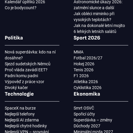
Kalendář úplňků 2026
Astronomické úkazy 2026:
Co je bodycount?
zatmění slunce a další
Jak obléci miminko při
vysokých teplotách?
Jak na dokonalé letní mojito
6 lehkých letních salátů
Politika
Sport 2026
Nová superdávka: kdo na ní
MMA
dosáhne?
Fotbal 2026/27
Sjezd sudetských Němců
Hokej 2026
Proč vláda zavádí EET?
Tenis 2026
Padni komu padni
F1 2026
Výpověď z práce vzor
Atletika 2026
Divoký kačer
Cyklistika 2026
Technologie
Ekonomika
SpaceX na burze
Smrt OSVČ
Nejlepší telefony
Spořicí účty
Nejlepší AI zdarma
Superdávka – změny
Nejlepší chytré hodinky
Důchody 2027
Nejlepší VPN – srovnání
Minimální mzda 2027