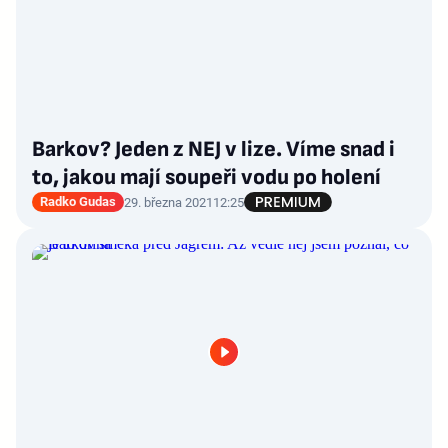
Barkov? Jeden z NEJ v lize. Víme snad i
to, jakou mají soupeři vodu po holení
Radko Gudas
29. března 2021
12:25