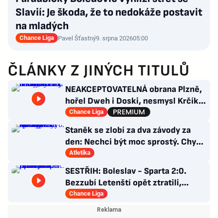
Slavií: Je škoda, že to nedokáže postavit
na mladých
Chance Liga
Pavel Šťastný
9. srpna 2026
05:00
ČLÁNKY Z JINÝCH TITULŮ
NEAKCEPTOVATELNÁ obrana Plzně,
hořel Dweh i Doski, nesmysl Krčíka.
Ustojí to Hyský?
Chance Liga
Staněk se zlobí za dva závody za
den: Nechci být moc sprostý. Chybí
nám styčný důstojník
Atletika
SESTŘIH: Boleslav - Sparta 2:0.
Bezzubí Letenští opět ztratili,
domácí rozhodli v první půli
Chance Liga