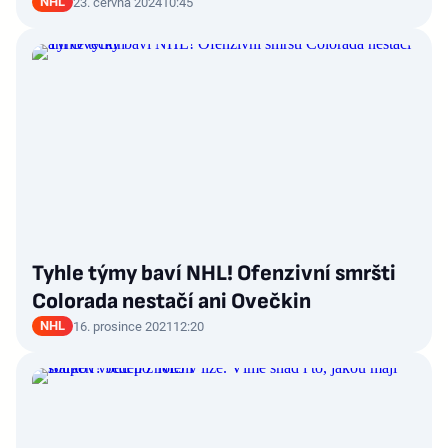
NHL
23. června 2024
10:45
Tyhle týmy baví NHL! Ofenzivní smršti
Colorada nestačí ani Ovečkin
NHL
16. prosince 2021
12:20