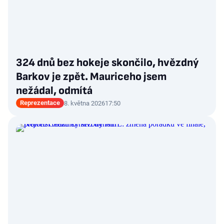
324 dnů bez hokeje skončilo, hvězdný
Barkov je zpět. Mauriceho jsem
nežádal, odmítá
Reprezentace
8. května 2026
17:50