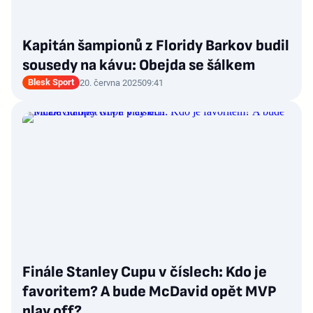
Kapitán šampionů z Floridy Barkov budil
sousedy na kávu: Obejda se šálkem
Blesk Sport
20. června 2025
09:41
Finále Stanley Cupu v číslech: Kdo je
favoritem? A bude McDavid opět MVP
play off?