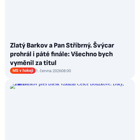
Zlatý Barkov a Pan Stříbrný. Švýcar
prohrál i páté finále: Všechno bych
vyměnil za titul
MS v hokeji
1. června 2026
08:00