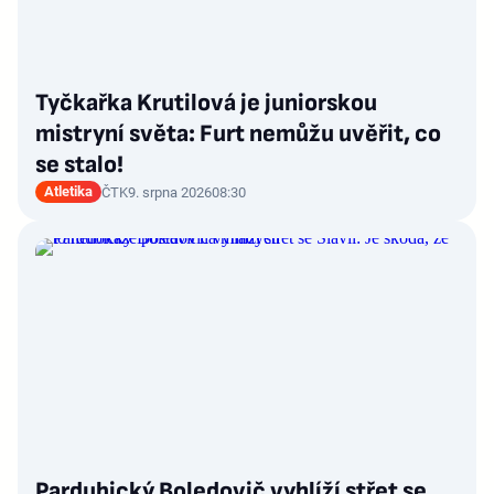
Tyčkařka Krutilová je juniorskou
mistryní světa: Furt nemůžu uvěřit, co
se stalo!
Atletika
ČTK
9. srpna 2026
08:30
Pardubický Boledovič vyhlíží střet se