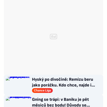
Hyský po divočině: Remízu beru
jako porážku. Kdo chce, najde i
hodně pozitivních věcí
Chance Liga
Gning se trápí: v Baníku je pět
měsíců bez bodu! Důvody se