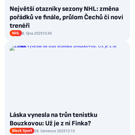
Největší otazníky sezony NHL: změna
pořádků ve finále, průlom Čechů či noví
trenéři
NHL
8. října 2025
10:45
Láska vynesla na trůn tenistku
Bouzkovou: Už je z ní Finka?
Blesk Sport
28. července 2025
13:15