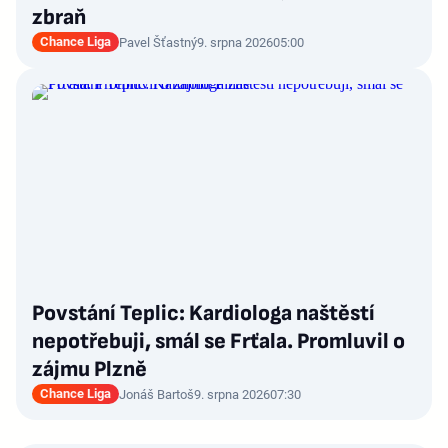
zbraň
Chance Liga
Pavel Šťastný
9. srpna 2026
05:00
Povstání Teplic: Kardiologa naštěstí
nepotřebuji, smál se Frťala. Promluvil o
zájmu Plzně
Chance Liga
Jonáš Bartoš
9. srpna 2026
07:30