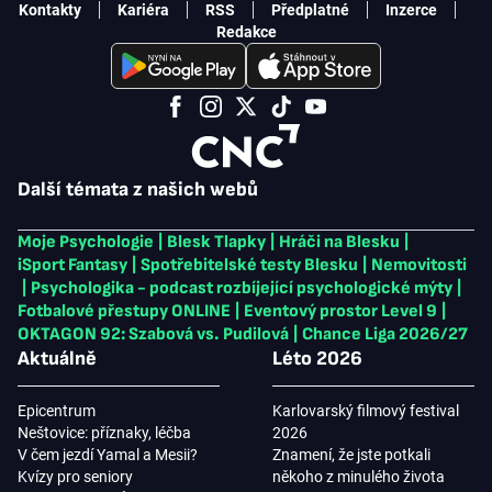
Kontakty
Kariéra
RSS
Předplatné
Inzerce
Redakce
Další témata z našich webů
Moje Psychologie
|
Blesk Tlapky
|
Hráči na Blesku
|
iSport Fantasy
|
Spotřebitelské testy Blesku
|
Nemovitosti
|
Psychologika - podcast rozbíjející psychologické mýty
|
Fotbalové přestupy ONLINE
|
Eventový prostor Level 9
|
OKTAGON 92: Szabová vs. Pudilová
|
Chance Liga 2026/27
Aktuálně
Léto 2026
Epicentrum
Karlovarský filmový festival
Neštovice: příznaky, léčba
2026
V čem jezdí Yamal a Mesii?
Znamení, že jste potkali
Kvízy pro seniory
někoho z minulého života