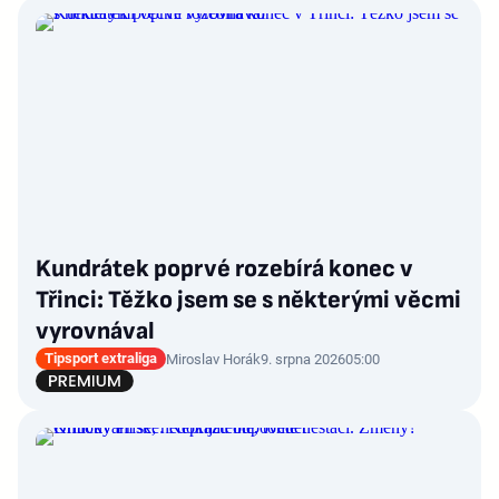
Kundrátek poprvé rozebírá konec v
Třinci: Těžko jsem se s některými věcmi
vyrovnával
Tipsport extraliga
Miroslav Horák
9. srpna 2026
05:00