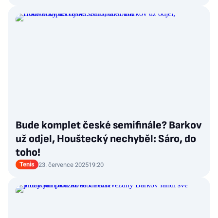
Bude komplet české semifinále? Barkov
už odjel, Houštecký nechyběl: Sáro, do
toho!
Tenis
23. července 2025
19:20