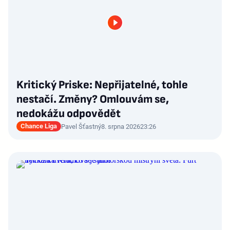
Kritický Priske: Nepřijatelné, tohle
nestačí. Změny? Omlouvám se,
nedokážu odpovědět
Chance Liga
Pavel Šťastný
8. srpna 2026
23:26