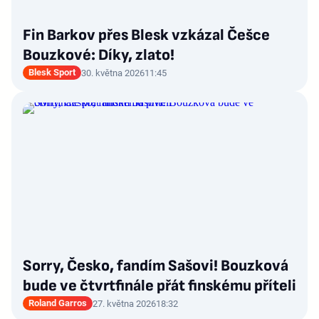
Fin Barkov přes Blesk vzkázal Češce
Bouzkové: Díky, zlato!
Blesk Sport
30. května 2026
11:45
Sorry, Česko, fandím Sašovi! Bouzková
bude ve čtvrtfinále přát finskému příteli
Roland Garros
27. května 2026
18:32