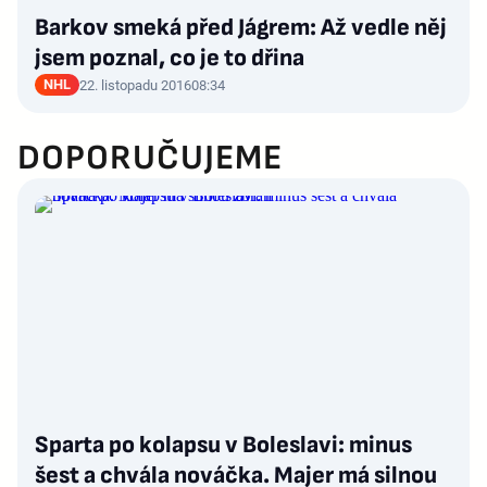
Barkov smeká před Jágrem: Až vedle něj
jsem poznal, co je to dřina
NHL
22. listopadu 2016
08:34
DOPORUČUJEME
Sparta po kolapsu v Boleslavi: minus
šest a chvála nováčka. Majer má silnou