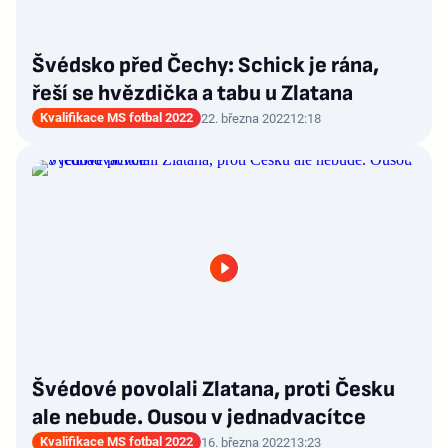
Švédsko před Čechy: Schick je rána,
řeší se hvězdička a tabu u Zlatana
Kvalifikace MS fotbal 2022
22. března 2022
12:18
Švédové povolali Zlatana, proti Česku
ale nebude. Ousou v jednadvacítce
Kvalifikace MS fotbal 2022
16. března 2022
13:23