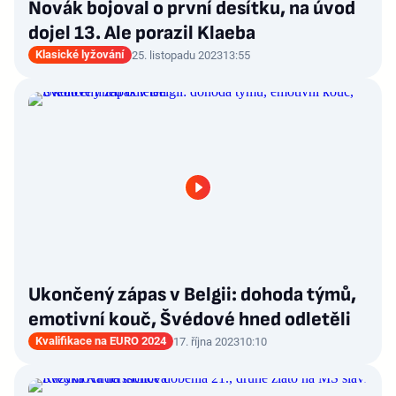
Novák bojoval o první desítku, na úvod
dojel 13. Ale porazil Klaeba
Klasické lyžování
25. listopadu 2023
13:55
Ukončený zápas v Belgii: dohoda týmů,
emotivní kouč, Švédové hned odletěli
Kvalifikace na EURO 2024
17. října 2023
10:10