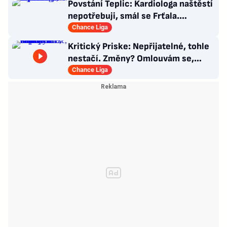
Povstání Teplic: Kardiologa naštěstí
nepotřebuji, smál se Frťala.
Promluvil o zájmu Plzně
Chance Liga
Kritický Priske: Nepřijatelné, tohle
nestačí. Změny? Omlouvám se,
nedokážu odpovědět
Chance Liga