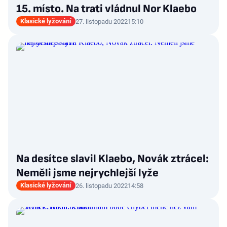
15. místo. Na trati vládnul Nor Klaebo
Klasické lyžování
27. listopadu 2022
15:10
Na desítce slavil Klaebo, Novák ztrácel:
Neměli jsme nejrychlejší lyže
Klasické lyžování
26. listopadu 2022
14:58