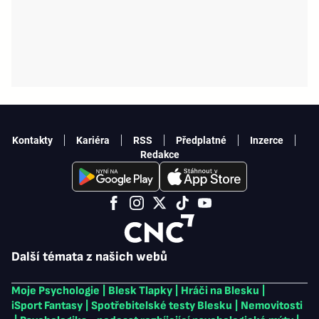
Kontakty
Kariéra
RSS
Předplatné
Inzerce
Redakce
Další témata z našich webů
Moje Psychologie
|
Blesk Tlapky
|
Hráči na Blesku
|
iSport Fantasy
|
Spotřebitelské testy Blesku
|
Nemovitosti