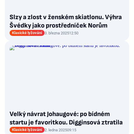
Slzy a zlost v ženském skiatlonu. Výhra
Švédky jako prostředníček Norům
Klasické lyžování
3. března 2025
12:50
Velký návrat Johaugové: po bídném
startu je favoritkou. Digginsová ztratila
Klasické lyžování
2. ledna 2025
09:15