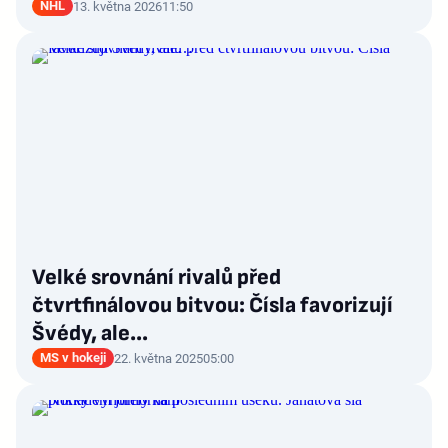
NHL
13. května 2026
11:50
Velké srovnání rivalů před
čtvrtfinálovou bitvou: Čísla favorizují
Švédy, ale…
MS v hokeji
22. května 2025
05:00