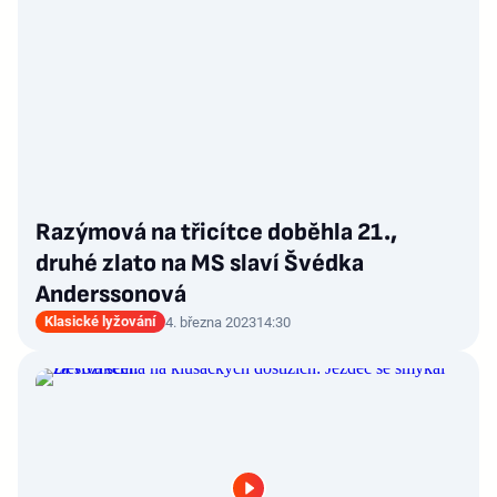
Razýmová na třicítce doběhla 21.,
druhé zlato na MS slaví Švédka
Anderssonová
Klasické lyžování
4. března 2023
14:30