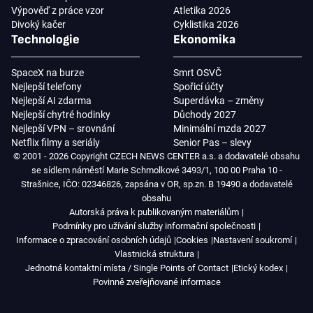
Výpověď z práce vzor
Atletika 2026
Divoký kačer
Cyklistika 2026
Technologie
Ekonomika
SpaceX na burze
Smrt OSVČ
Nejlepší telefony
Spořicí účty
Nejlepší AI zdarma
Superdávka – změny
Nejlepší chytré hodinky
Důchody 2027
Nejlepší VPN – srovnání
Minimální mzda 2027
Netflix filmy a seriály
Senior Pas – slevy
© 2001 - 2026 Copyright CZECH NEWS CENTER a.s. a dodavatelé obsahu
se sídlem náměstí Marie Schmolkové 3493/1, 100 00 Praha 10 -
Strašnice, IČO: 02346826, zapsána v OR, sp.zn. B 19490 a dodavatelé
obsahu
Autorská práva k publikovaným materiálům
Podmínky pro užívání služby informační společnosti
Informace o zpracování osobních údajů
Cookies
Nastavení soukromí
Vlastnická struktura
Jednotná kontaktní místa / Single Points of Contact
Etický kodex
Povinně zveřejňované informace