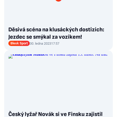
Děsivá scéna na klusáckých dostizích:
Jezdec se smýkal za vozíkem!
Blesk Sport
30. ledna 2023
17:57
Český lyžař Novák si ve Finsku zajistil