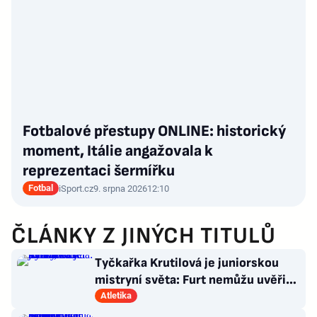
Fotbalové přestupy ONLINE: historický
moment, Itálie angažovala k
reprezentaci šermířku
Fotbal
iSport.cz
9. srpna 2026
12:10
ČLÁNKY Z JINÝCH TITULŮ
Tyčkařka Krutilová je juniorskou
mistryní světa: Furt nemůžu uvěřit,
co se stalo!
Atletika