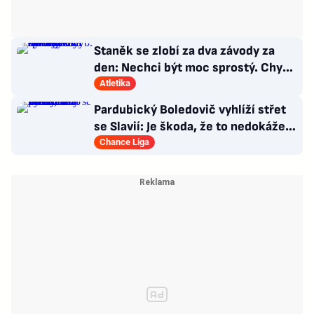
Staněk se zlobí za dva závody za
den: Nechci být moc sprostý. Chybí
nám styčný důstojník
Atletika
Pardubický Boledovič vyhlíží střet
se Slavií: Je škoda, že to nedokáže
postavit na mladých
Chance Liga