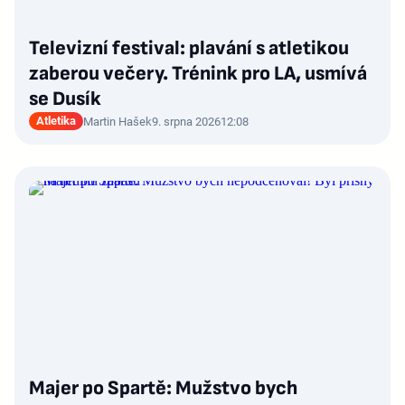
Televizní festival: plavání s atletikou
zaberou večery. Trénink pro LA, usmívá
se Dusík
Atletika
Martin Hašek
9. srpna 2026
12:08
Majer po Spartě: Mužstvo bych