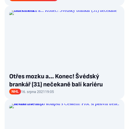
Otřes mozku a... Konec! Švédský
brankář (31) nečekaně balí kariéru
NHL
16. srpna 2021
19:05