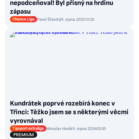
nepodceňoval! Byl přísný na hrdinu
zápasu
Chance Liga
Pavel Šťastný
9. srpna 2026
10:20
Kundrátek poprvé rozebírá konec v
Třinci: Těžko jsem se s některými věcmi
vyrovnával
Tipsport extraliga
Miroslav Horák
9. srpna 2026
05:00