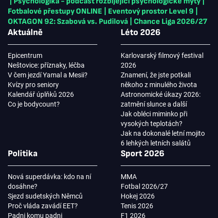
|
Psychologika - podcast rozbíjející psychologické mýty
|
Fotbalové přestupy ONLINE
|
Eventový prostor Level 9
|
OKTAGON 92: Szabová vs. Pudilová
|
Chance Liga 2026/27
Aktuálně
Léto 2026
Epicentrum
Karlovarský filmový festival
Neštovice: příznaky, léčba
2026
V čem jezdí Yamal a Mesii?
Znamení, že jste potkali
Kvízy pro seniory
někoho z minulého života
Kalendář úplňků 2026
Astronomické úkazy 2026:
Co je bodycount?
zatmění slunce a další
Jak obléci miminko při
vysokých teplotách?
Jak na dokonalé letní mojito
6 lehkých letních salátů
Politika
Sport 2026
Nová superdávka: kdo na ní
MMA
dosáhne?
Fotbal 2026/27
Sjezd sudetských Němců
Hokej 2026
Proč vláda zavádí EET?
Tenis 2026
Padni komu padni
F1 2026