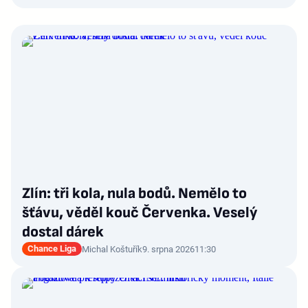
Zlín: tři kola, nula bodů. Nemělo to
šťávu, věděl kouč Červenka. Veselý
dostal dárek
Chance Liga
Michal Koštuřík
9. srpna 2026
11:30