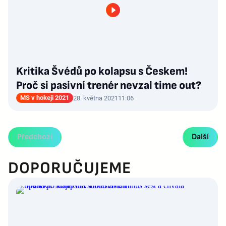
Kritika Švédů po kolapsu s Českem!
Proč si pasivní trenér nevzal time out?
MS v hokeji 2021
28. května 2021
11:06
Předchozí
Další
DOPORUČUJEME