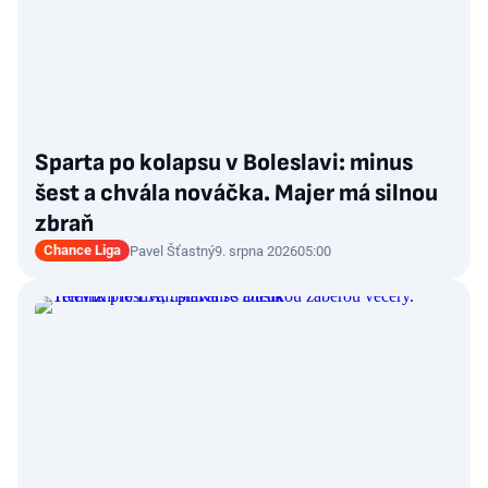
Sparta po kolapsu v Boleslavi: minus
šest a chvála nováčka. Majer má silnou
zbraň
Chance Liga
Pavel Šťastný
9. srpna 2026
05:00