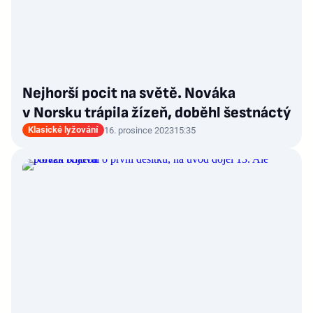
Nejhorší pocit na světě. Nováka
v Norsku trápila žízeň, doběhl šestnáctý
Klasické lyžování
16. prosince 2023
15:35