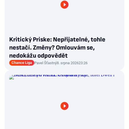
Kritický Priske: Nepřijatelné, tohle
nestačí. Změny? Omlouvám se,
nedokážu odpovědět
Chance Liga
Pavel Šťastný
8. srpna 2026
23:26