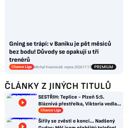
Gning se trápí: v Baníku je pět měsíců
bez bodu! Důvody se opakují u tří
trenérů
Chance Liga
Michal Kvasnica
8. srpna 2026
17:17
ČLÁNKY Z JINÝCH TITULŮ
SESTŘIH: Teplice - Plzeň 5:5.
Bláznivá přestřelka, Viktoria vedla o
tři góly. Krčíkova červená
Chance Liga
Šířily se zvěsti o konci... Nadšený
Gudas: Měl jsem přehřátý telefon!