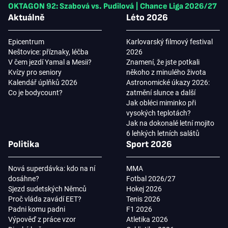
OKTAGON 92: Szabová vs. Pudilová
|
Chance Liga 2026/27
Aktuálně
Léto 2026
Epicentrum
Karlovarský filmový festival
Neštovice: příznaky, léčba
2026
V čem jezdí Yamal a Mesii?
Znamení, že jste potkali
Kvízy pro seniory
někoho z minulého života
Kalendář úplňků 2026
Astronomické úkazy 2026:
Co je bodycount?
zatmění slunce a další
Jak obléci miminko při
vysokých teplotách?
Jak na dokonalé letní mojito
6 lehkých letních salátů
Politika
Sport 2026
Nová superdávka: kdo na ní
MMA
dosáhne?
Fotbal 2026/27
Sjezd sudetských Němců
Hokej 2026
Proč vláda zavádí EET?
Tenis 2026
Padni komu padni
F1 2026
Výpověď z práce vzor
Atletika 2026