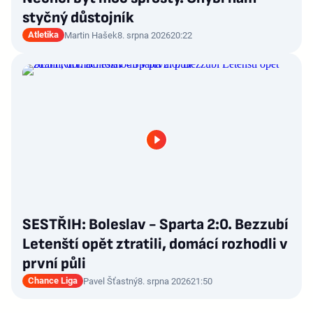
styčný důstojník
Atletika
Martin Hašek
8. srpna 2026
20:22
SESTŘIH: Boleslav - Sparta 2:0. Bezzubí
Letenští opět ztratili, domácí rozhodli v
první půli
Chance Liga
Pavel Šťastný
8. srpna 2026
21:50