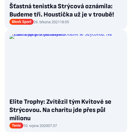
Šťastná tenistka Strýcová oznámila:
Budeme tři. Houstička už je v troubě!
Blesk Sport
26. března 2021
18:05
Elite Trophy: Zvítězil tým Kvitové se
Strýcovou. Na charitu jde přes půl
milionu
Tenis
10. srpna 2020
07:37