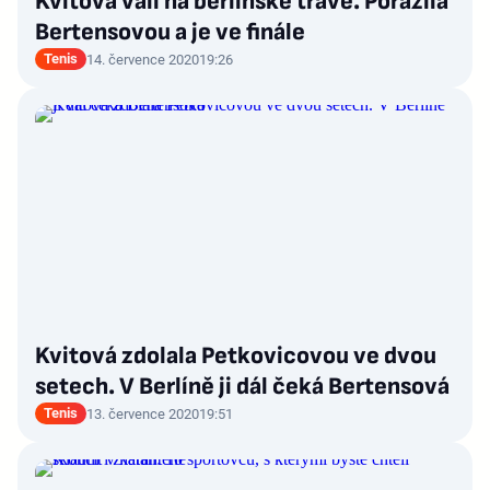
Kvitová válí na berlínské trávě. Porazila
Bertensovou a je ve finále
Tenis
14. července 2020
19:26
Kvitová zdolala Petkovicovou ve dvou
setech. V Berlíně ji dál čeká Bertensová
Tenis
13. července 2020
19:51