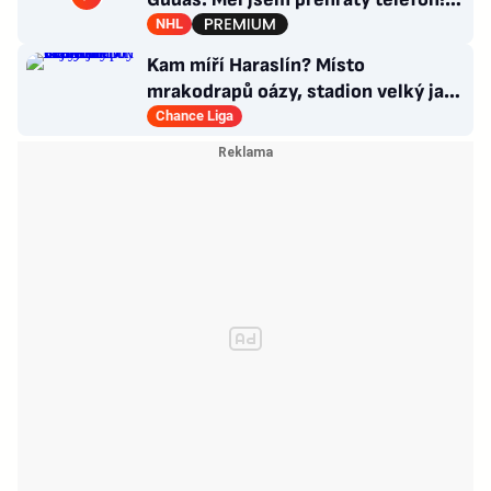
Co návrat do Česka?
NHL
Kam míří Haraslín? Místo
mrakodrapů oázy, stadion velký jak
v Plzni. Byl by největší hvězdou
Chance Liga