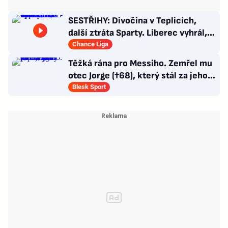
SESTŘIHY: Divočina v Teplicích,
další ztráta Sparty. Liberec vyhrál,
Zlín - Bohemians 0:2
Chance Liga
Těžká rána pro Messiho. Zemřel mu
otec Jorge (†68), který stál za jeho
úspěchy
Blesk Sport