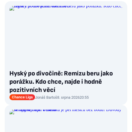
Hyský po divočině: Remízu beru jako
porážku. Kdo chce, najde i hodně
pozitivních věcí
Chance Liga
Jonáš Bartoš
8. srpna 2026
20:55