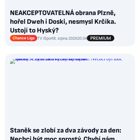
NEAKCEPTOVATELNÁ obrana Plzně,
hořel Dweh i Doski, nesmysl Krčíka.
Ustojí to Hyský?
Chance Liga
TV iSport
8. srpna 2026
20:34
Staněk se zlobí za dva závody za den:
Nechci být moc sprostý. Chybí nám