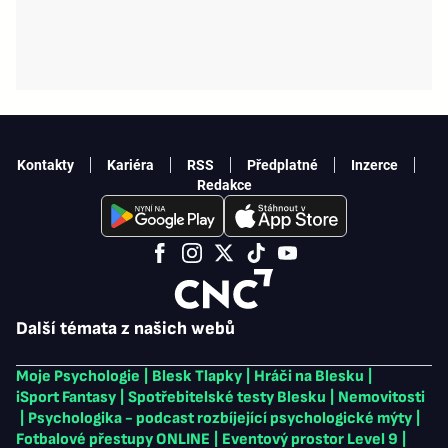
Kontakty
Kariéra
RSS
Předplatné
Inzerce
Redakce
Další témata z našich webů
Moje Psychologie
|
Blesk Tlapky
|
Hráči na Blesku
|
iSport Fantasy
|
Spotřebitelské testy Blesku
|
Nemovitosti
|
Psychologika - podcast rozbíjející psychologické mýty
|
Fotbalové přestupy ONLINE
|
Eventový prostor Level 9
|