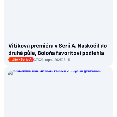
Vitíkova premiéra v Serii A. Naskočil do
druhé půle, Boloňa favoritovi podlehla
Itálie - Serie A
ČTK
23. srpna 2025
23:15