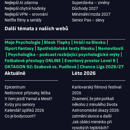
Nejlepší AI zdarma
Superdávka – změny
Nejlepší chytré hodinky
Důchody 2027
Nejlepší VPN – srovnání
Minimální mzda 2027
Netflix filmy a seriály
Senior Pas – slevy
Další témata z našich webů
Moje Psychologie
|
Blesk Tlapky
|
Hráči na Blesku
|
iSport Fantasy
|
Spotřebitelské testy Blesku
|
Nemovitosti
|
Psychologika - podcast rozbíjející psychologické mýty
|
Fotbalové přestupy ONLINE
|
Eventový prostor Level 9
|
OKTAGON 92: Szabová vs. Pudilová
|
Chance Liga 2026/27
Aktuálně
Léto 2026
Epicentrum
Karlovarský filmový festival
Neštovice: příznaky, léčba
2026
V čem jezdí Yamal a Mesii?
Znamení, že jste potkali
Kvízy pro seniory
někoho z minulého života
Kalendář úplňků 2026
Astronomické úkazy 2026:
Co je bodycount?
zatmění slunce a další
Jak obléci miminko při
vysokých teplotách?