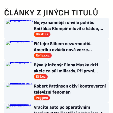
ČLÁNKY Z JINÝCH TITULŮ
Nejvýznamnější chvíle pohřbu
Knížáka: Klempíř mluvil o hádce,
Klaus vzýval rebelství a přišla i Sára
Blesk.cz
Saudková
Fištejn: Slibem nezarmoutíš.
Ameriku ovládá nová verze
komunismu, která chce měnit
Reflex.cz
zajeté pořádky
Bývalý inženýr Elona Muska drží
akcie za půl miliardy. Při první
příležitosti je pošle do světa
E15.cz
Robert Pattinson oživí kontroverzní
televizní fenomén
Poggers
Vracíte auto po operativním