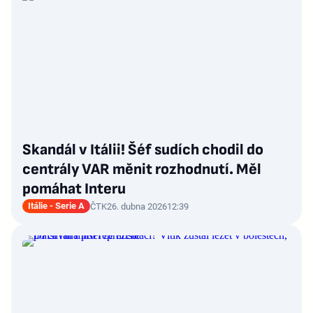
Skandál v Itálii! Šéf sudích chodil do
centrály VAR měnit rozhodnutí. Měl
pomáhat Interu
Itálie - Serie A
ČTK
26. dubna 2026
12:39