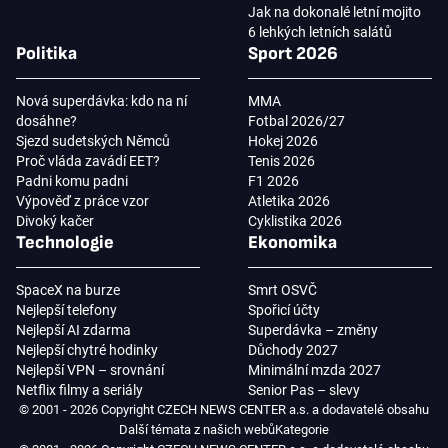
Jak na dokonalé letní mojito
6 lehkých letních salátů
Politika
Sport 2026
Nová superdávka: kdo na ní
MMA
dosáhne?
Fotbal 2026/27
Sjezd sudetských Němců
Hokej 2026
Proč vláda zavádí EET?
Tenis 2026
Padni komu padni
F1 2026
Výpověď z práce vzor
Atletika 2026
Divoký kačer
Cyklistika 2026
Technologie
Ekonomika
SpaceX na burze
Smrt OSVČ
Nejlepší telefony
Spořicí účty
Nejlepší AI zdarma
Superdávka – změny
Nejlepší chytré hodinky
Důchody 2027
Nejlepší VPN – srovnání
Minimální mzda 2027
Netflix filmy a seriály
Senior Pas – slevy
© 2001 - 2026 Copyright CZECH NEWS CENTER a.s. a dodavatelé obsahu
Další témata z našich webů
Kategorie