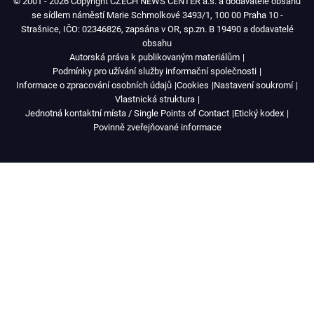
© 2001 - 2026 Copyright CZECH NEWS CENTER a.s. a dodavatelé obsahu
se sídlem náměstí Marie Schmolkové 3493/1, 100 00 Praha 10 -
Strašnice, IČO: 02346826, zapsána v OR, sp.zn. B 19490 a dodavatelé
obsahu
Autorská práva k publikovaným materiálům
Podmínky pro užívání služby informační společnosti
Informace o zpracování osobních údajů
Cookies
Nastavení soukromí
Vlastnická struktura
Jednotná kontaktní místa / Single Points of Contact
Etický kodex
Povinně zveřejňované informace