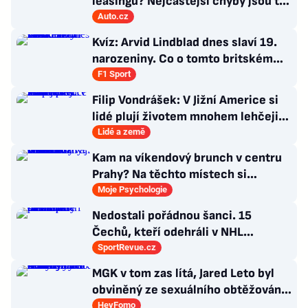
leasingu? Nejčastější chyby jsou ty
triviální
Auto.cz
Kvíz: Arvid Lindblad dnes slaví 19.
narozeniny. Co o tomto britském
závodníkovi víte?
F1 Sport
Filip Vondrášek: V Jižní Americe si
lidé plují životem mnohem lehčeji,
věci tolik neřeší
Lidé a země
Kam na víkendový brunch v centru
Prahy? Na těchto místech si
dlouhou snídani užívají i místní
Moje Psychologie
Nedostali pořádnou šanci. 15
Čechů, kteří odehráli v NHL
maximálně dva zápasy
SportRevue.cz
MGK v tom zas lítá, Jared Leto byl
obviněný ze sexuálního obtěžování
a zemřely Bonnie Tyler a Mary
HeyFomo