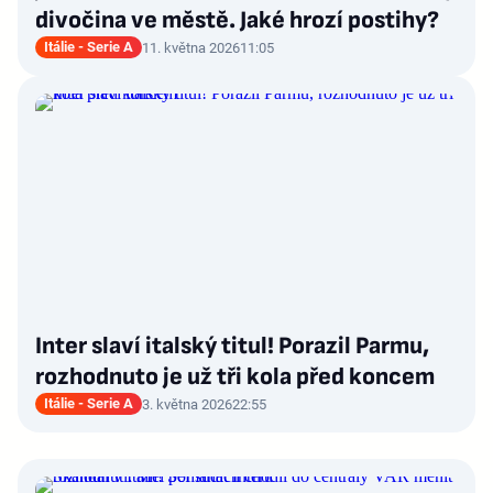
divočina ve městě. Jaké hrozí postihy?
Itálie - Serie A
11. května 2026
11:05
Inter slaví italský titul! Porazil Parmu,
rozhodnuto je už tři kola před koncem
Itálie - Serie A
3. května 2026
22:55