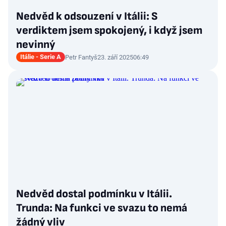
Nedvěd k odsouzení v Itálii: S
verdiktem jsem spokojený, i když jsem
nevinný
Itálie - Serie A
Petr Fantyš
23. září 2025
06:49
Nedvěd dostal podmínku v Itálii.
Trunda: Na funkci ve svazu to nemá
žádný vliv