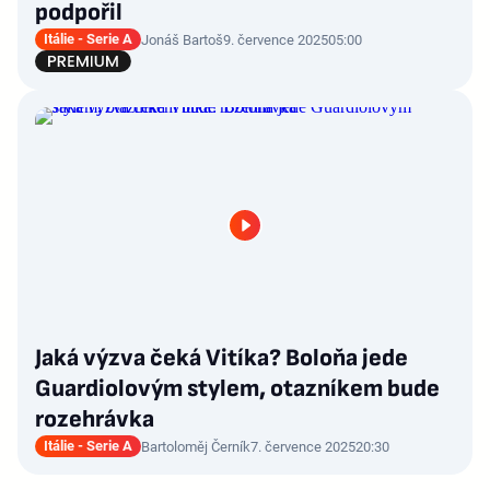
podpořil
Itálie - Serie A
Jonáš Bartoš
9. července 2025
05:00
Jaká výzva čeká Vitíka? Boloňa jede
Guardiolovým stylem, otazníkem bude
rozehrávka
Itálie - Serie A
Bartoloměj Černík
7. července 2025
20:30