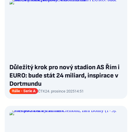
Důležitý krok pro nový stadion AS Řím i
EURO: bude stát 24 miliard, inspirace v
Dortmundu
Itálie - Serie A
ČTK
24. prosince 2025
14:51