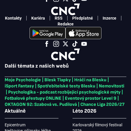
Kontakty
Kariéra
RSS
Předplatné
Inzerce
Redakce
Další témata z našich webů
Moje Psychologie
|
Blesk Tlapky
|
Hráči na Blesku
|
iSport Fantasy
|
Spotřebitelské testy Blesku
|
Nemovitosti
|
Psychologika - podcast rozbíjející psychologické mýty
|
Fotbalové přestupy ONLINE
|
Eventový prostor Level 9
|
OKTAGON 92: Szabová vs. Pudilová
|
Chance Liga 2026/27
Aktuálně
Léto 2026
Epicentrum
Karlovarský filmový festival
Neštovice: příznaky, léčba
2026