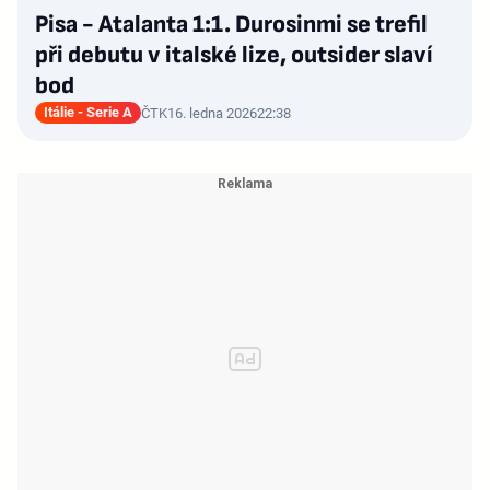
Pisa - Atalanta 1:1. Durosinmi se trefil
při debutu v italské lize, outsider slaví
bod
Itálie - Serie A
ČTK
16. ledna 2026
22:38