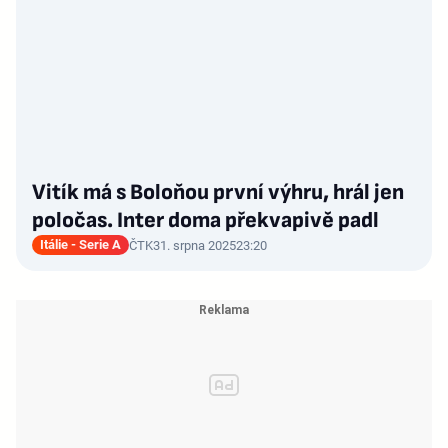
Vitík má s Boloňou první výhru, hrál jen
poločas. Inter doma překvapivě padl
Itálie - Serie A
ČTK
31. srpna 2025
23:20