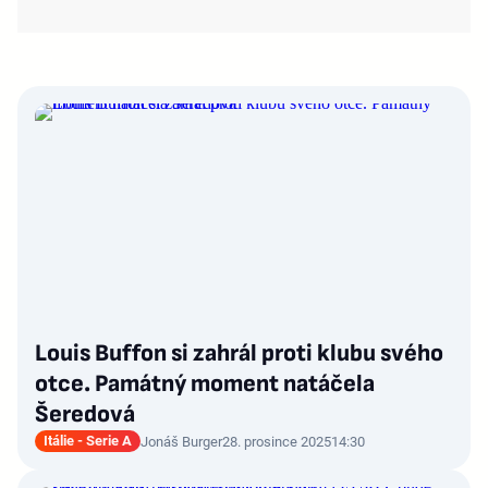
Louis Buffon si zahrál proti klubu svého
otce. Památný moment natáčela
Šeredová
Itálie - Serie A
Jonáš Burger
28. prosince 2025
14:30