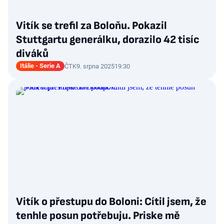
Vitík se trefil za Boloňu. Pokazil
Stuttgartu generálku, dorazilo 42 tisíc
diváků
Itálie - Serie A
ČTK
9. srpna 2025
19:30
Vitík o přestupu do Boloni: Cítil jsem, že
tenhle posun potřebuju. Priske mě