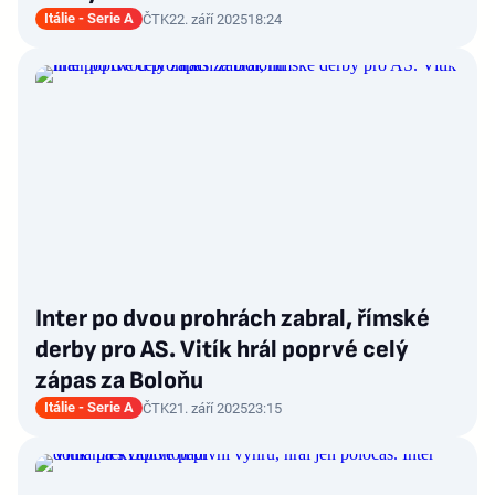
Itálie - Serie A
ČTK
22. září 2025
18:24
Inter po dvou prohrách zabral, římské
derby pro AS. Vitík hrál poprvé celý
zápas za Boloňu
Itálie - Serie A
ČTK
21. září 2025
23:15