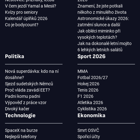
V čem jezdí Yamal a Mesii?
Znamení, že jste potkali
Kvízy pro seniory
někoho z minulého života
Kalendář úplňků 2026
Astronomické úkazy 2026:
Co je bodycount?
zatmění slunce a další
Jak obléci miminko při
vysokých teplotách?
Jak na dokonalé letní mojito
6 lehkých letních salátů
Politika
Sport 2026
Nová superdávka: kdo na ní
MMA
dosáhne?
Fotbal 2026/27
Sjezd sudetských Němců
Hokej 2026
Proč vláda zavádí EET?
Tenis 2026
Padni komu padni
F1 2026
Výpověď z práce vzor
Atletika 2026
Divoký kačer
Cyklistika 2026
Technologie
Ekonomika
SpaceX na burze
Smrt OSVČ
Nejlepší telefony
Spořicí účty