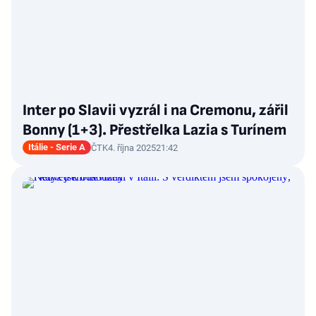
Inter po Slavii vyzrál i na Cremonu, zářil
Bonny (1+3). Přestřelka Lazia s Turínem
Itálie - Serie A
ČTK
4. října 2025
21:42