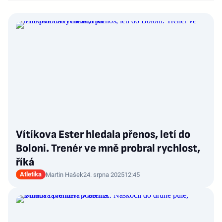
Vítíkova Ester hledala přenos, letí do
Boloni. Trenér ve mně probral rychlost,
říká
Atletika
Martin Hašek
24. srpna 2025
12:45