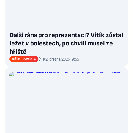
Další rána pro reprezentaci? Vitík zůstal
ležet v bolestech, po chvíli musel ze
hřiště
Itálie - Serie A
ČTK
2. března 2026
19:55