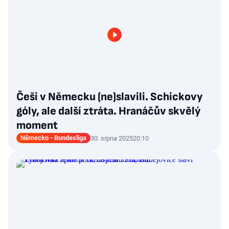
Češi v Německu (ne)slavili. Schickovy
góly, ale další ztráta. Hranáčův skvělý
moment
Německo - Bundesliga
30. srpna 2025
20:10