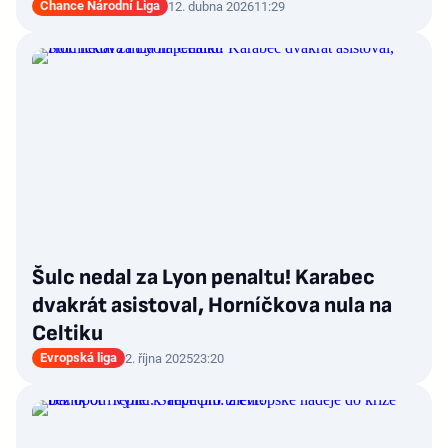
Chance Národní Liga
12. dubna 2026
11:29
Šulc nedal za Lyon penaltu! Karabec
dvakrát asistoval, Horníčkova nula na
Celtiku
Evropská liga
2. října 2025
23:20