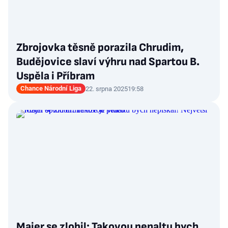
Zbrojovka těsně porazila Chrudim,
Budějovice slaví výhru nad Spartou B.
Uspěla i Příbram
Chance Národní Liga
22. srpna 2025
19:58
Majer se zlobil: Takovou penaltu bych