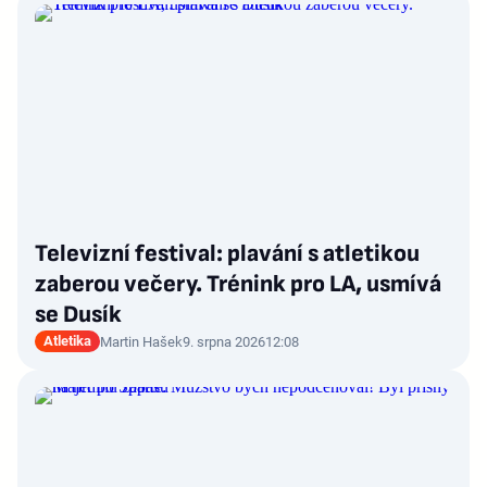
Televizní festival: plavání s atletikou
zaberou večery. Trénink pro LA, usmívá
se Dusík
Atletika
Martin Hašek
9. srpna 2026
12:08