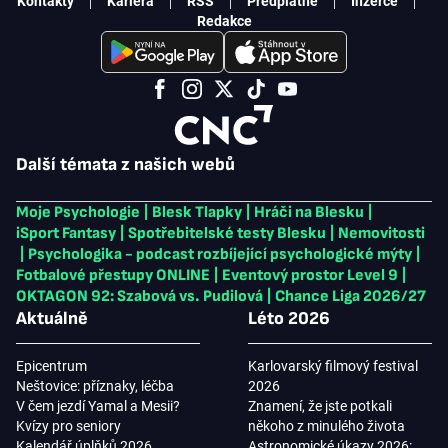
Kontakty
Kariéra
RSS
Předplatné
Inzerce
Redakce
Další témata z našich webů
Moje Psychologie
|
Blesk Tlapky
|
Hráči na Blesku
|
iSport Fantasy
|
Spotřebitelské testy Blesku
|
Nemovitosti
|
Psychologika - podcast rozbíjející psychologické mýty
|
Fotbalové přestupy ONLINE
|
Eventový prostor Level 9
|
OKTAGON 92: Szabová vs. Pudilová
|
Chance Liga 2026/27
Aktuálně
Léto 2026
Epicentrum
Karlovarský filmový festival
Neštovice: příznaky, léčba
2026
V čem jezdí Yamal a Mesii?
Znamení, že jste potkali
Kvízy pro seniory
někoho z minulého života
Kalendář úplňků 2026
Astronomické úkazy 2026: