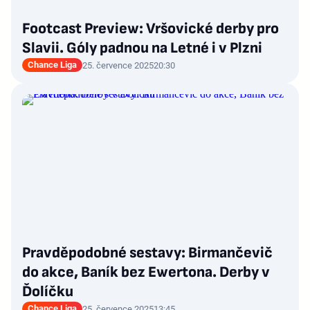
Footcast Preview: Vršovické derby pro
Slavii. Góly padnou na Letné i v Plzni
Chance Liga
25. července 2025
20:30
Pravděpodobné sestavy: Birmančevič
do akce, Baník bez Ewertona. Derby v
Ďolíčku
Chance Liga
25. července 2025
13:45