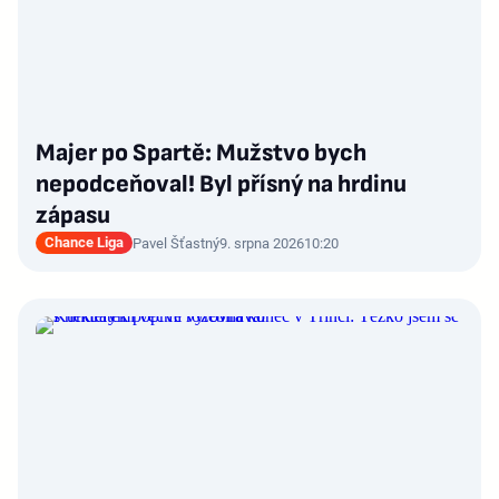
Majer po Spartě: Mužstvo bych
nepodceňoval! Byl přísný na hrdinu
zápasu
Chance Liga
Pavel Šťastný
9. srpna 2026
10:20