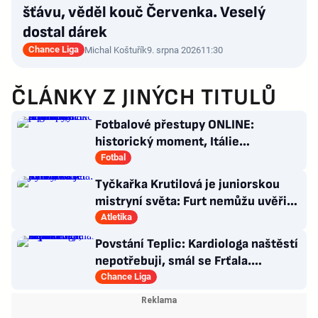
šťávu, věděl kouč Červenka. Veselý
dostal dárek
Chance Liga
Michal Koštuřík
9. srpna 2026
11:30
ČLÁNKY Z JINÝCH TITULŮ
Fotbalové přestupy ONLINE:
historický moment, Itálie
angažovala k reprezentaci šermířku
Fotbal
Tyčkařka Krutilová je juniorskou
mistryní světa: Furt nemůžu uvěřit,
co se stalo!
Atletika
Povstání Teplic: Kardiologa naštěstí
nepotřebuji, smál se Frťala.
Promluvil o zájmu Plzně
Chance Liga