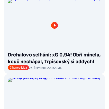
Drchalovo selhání: xG 0,94! Obří minela,
kouč nechápal, Trpišovský si oddychl
Chance Liga
26. července 2025
23:36