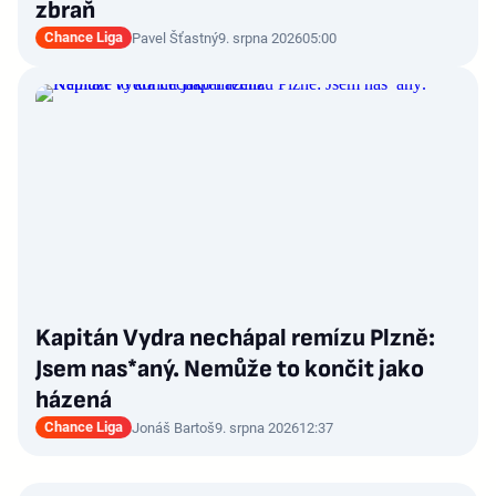
zbraň
Chance Liga
Pavel Šťastný
9. srpna 2026
05:00
Kapitán Vydra nechápal remízu Plzně:
Jsem nas*aný. Nemůže to končit jako
házená
Chance Liga
Jonáš Bartoš
9. srpna 2026
12:37