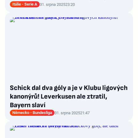
Itálie - Serie A
31. srpna 2025
23:20
Schick dal dva góly a je v Klubu ligových
kanonýrů! Leverkusen ale ztratil,
Bayern slaví
Německo - Bundesliga
31. srpna 2025
21:47