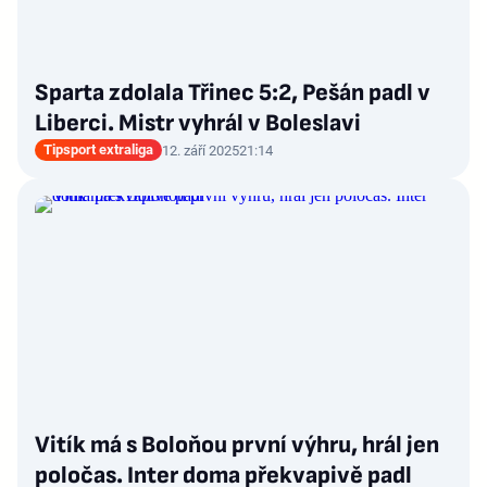
Sparta zdolala Třinec 5:2, Pešán padl v
Liberci. Mistr vyhrál v Boleslavi
Tipsport extraliga
12. září 2025
21:14
Vitík má s Boloňou první výhru, hrál jen
poločas. Inter doma překvapivě padl