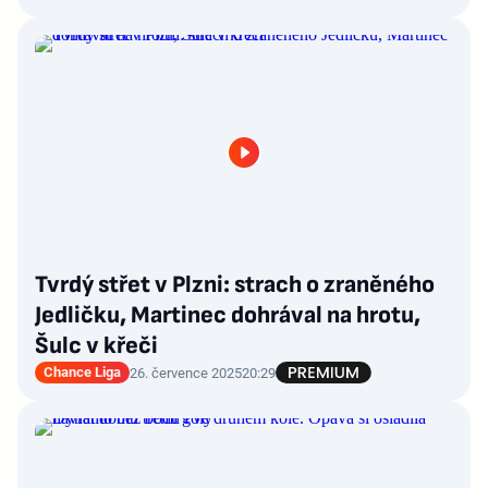
Tvrdý střet v Plzni: strach o zraněného
Jedličku, Martinec dohrával na hrotu,
Šulc v křeči
Chance Liga
26. července 2025
20:29