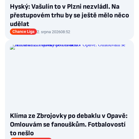
Hyský: Vašulín to v Plzni nezvládl. Na
přestupovém trhu by se ještě mělo něco
udělat
Chance Liga
2. srpna 2026
08:52
Klíma ze Zbrojovky po debaklu v Opavě:
Omlouvám se fanouškům. Fotbalovostí
to nešlo