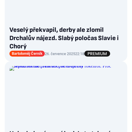
Veselý překvapil, derby ale zlomil
Drchalův nájezd. Slabý poločas Slavie i
Chorý
Bartoloměj Černík
26. července 2025
22:18