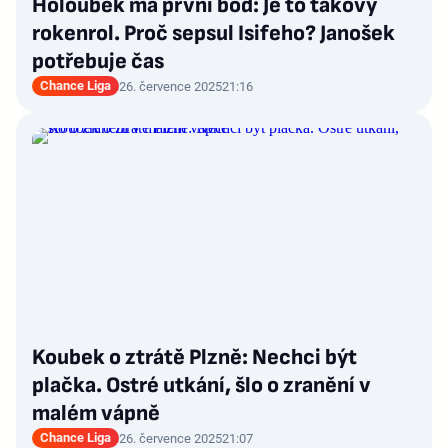
Holoubek má první bod: Je to takový
rokenrol. Proč sepsul Isifeho? Janošek
potřebuje čas
Chance Liga
26. července 2025
21:16
Koubek o ztrátě Plzně: Nechci být
plačka. Ostré utkání, šlo o zranění v
malém vápně
Chance Liga
26. července 2025
21:07