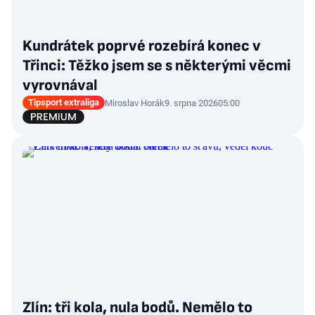
Kundrátek poprvé rozebírá konec v
Třinci: Těžko jsem se s některými věcmi
vyrovnával
Tipsport extraliga
Miroslav Horák
9. srpna 2026
05:00
Zlín: tři kola, nula bodů. Nemělo to