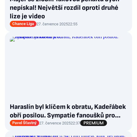
nepískal! Největší rozdíl oproti druhé
lize je video
Chance Liga
27. července 2025
22:55
Haraslín byl klíčem k obratu, Kadeřábek
obří posilou. Sympatie fanoušků pro...
Pavel Šťastný
27. července 2025
22:37