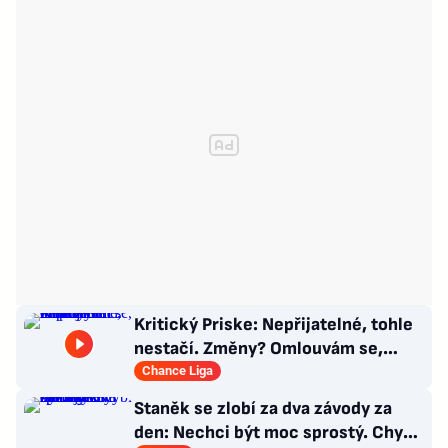
Kritický Priske: Nepřijatelné, tohle
nestačí. Změny? Omlouvám se,
nedokážu odpovědět
Chance Liga
Staněk se zlobí za dva závody za
den: Nechci být moc sprostý. Chybí