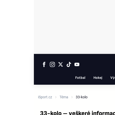
Fotbal
Hokej
Vý
iSport.cz
Téma
33-kolo
33-kolo – veškeré informa