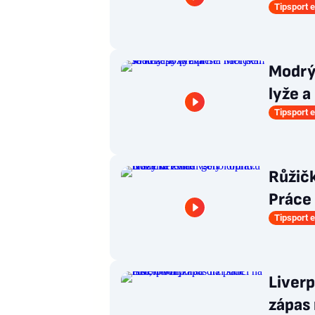
Tipsport e
Modrý
lyže a
Tipsport e
Růžičk
Práce
Tipsport e
Liverp
zápas 