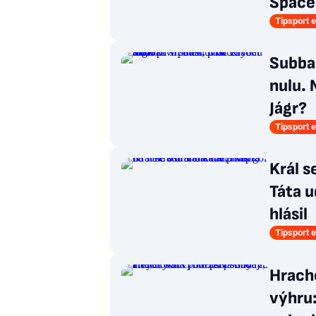
Špače
Tipsport e
Subban
nulu. 
Jágr?
Tipsport e
Král s
Táta u
hlásil
Tipsport e
Hrach
výhru: