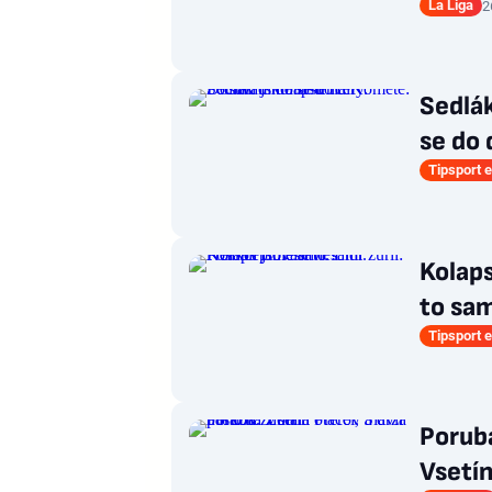
La Liga
2
Sedlák
se do 
Tipsport e
Kolaps
to sa
Tipsport e
Poruba
Vsetín