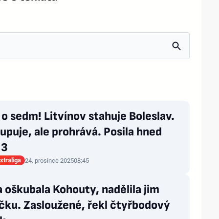
 o sedm! Litvínov stahuje Boleslav.
upuje, ale prohrává. Posila hned
 3
xtraliga
24. prosince 2025
08:45
 oškubala Kohouty, nadělila jim
čku. Zasloužené, řekl čtyřbodový