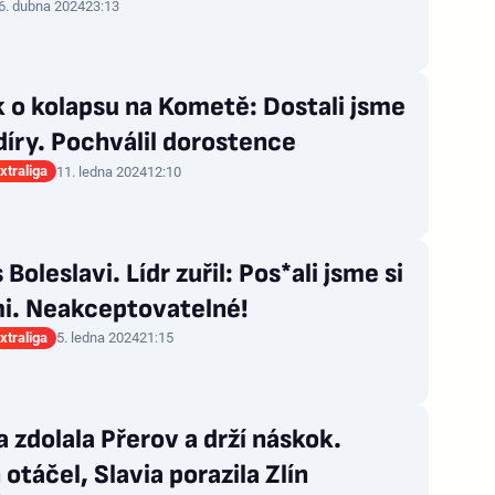
6. dubna 2024
23:13
 o kolapsu na Kometě: Dostali jsme
díry. Pochválil dorostence
xtraliga
11. ledna 2024
12:10
 Boleslavi. Lídr zuřil: Pos*ali jsme si
mi. Neakceptovatelné!
xtraliga
5. ledna 2024
21:15
 zdolala Přerov a drží náskok.
 otáčel, Slavia porazila Zlín