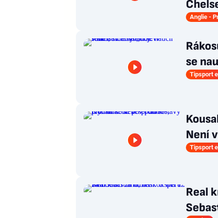
Chelse
Anglie - 
Rákosů
se nau
Tipsport e
Kousa
Není v
Tipsport e
Real k
Sebas