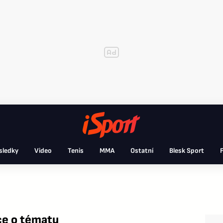
sledky
Video
Tenis
MMA
Ostatní
Blesk Sport
F
ce o tématu