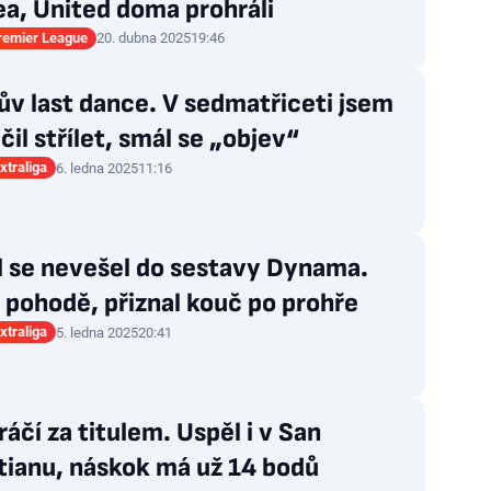
a, United doma prohráli
Premier League
20. dubna 2025
19:46
v last dance. V sedmatřiceti jsem
čil střílet, smál se „objev“
xtraliga
6. ledna 2025
11:16
l se nevešel do sestavy Dynama.
 pohodě, přiznal kouč po prohře
xtraliga
5. ledna 2025
20:41
ráčí za titulem. Uspěl i v San
tianu, náskok má už 14 bodů