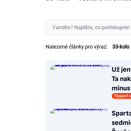
Nalezené články pro výraz:
33-kolo
Už jen
Ta nak
minus
Tipsport e
Sparta
sedmi