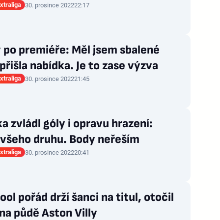
xtraliga
30. prosince 2022
22:17
 po premiéře: Měl jsem sbalené
 přišla nabídka. Je to zase výzva
xtraliga
30. prosince 2022
21:45
a zvládl góly i opravu hrazení:
 všeho druhu. Body neřeším
xtraliga
30. prosince 2022
20:41
ool pořád drží šanci na titul, otočil
na půdě Aston Villy