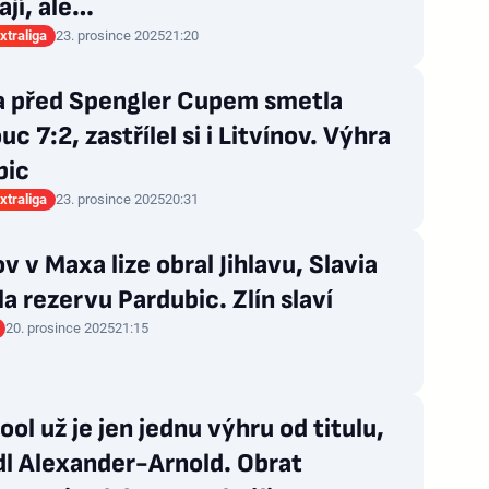
jí, ale…
xtraliga
23. prosince 2025
21:20
a před Spengler Cupem smetla
c 7:2, zastřílel si i Litvínov. Výhra
bic
xtraliga
23. prosince 2025
20:31
v v Maxa lize obral Jihlavu, Slavia
la rezervu Pardubic. Zlín slaví
20. prosince 2025
21:15
ool už je jen jednu výhru od titulu,
dl Alexander-Arnold. Obrat