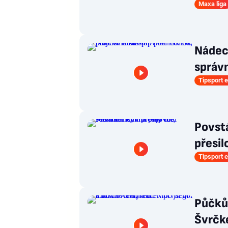
Maxa liga
Nádech
správn
Tipsport e
Povstá
přesil
Tipsport e
Půčkův
Švrčke