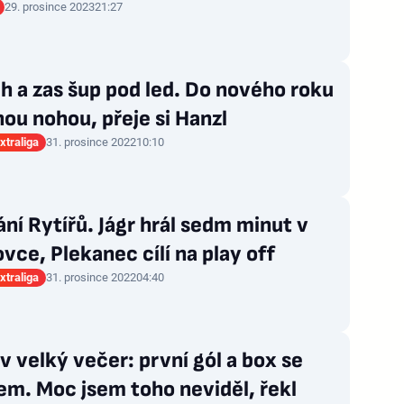
29. prosince 2023
21:27
 a zas šup pod led. Do nového roku
ou nohou, přeje si Hanzl
xtraliga
31. prosince 2022
10:10
ní Rytířů. Jágr hrál sedm minut v
ovce, Plekanec cílí na play off
xtraliga
31. prosince 2022
04:40
 velký večer: první gól a box se
m. Moc jsem toho neviděl, řekl