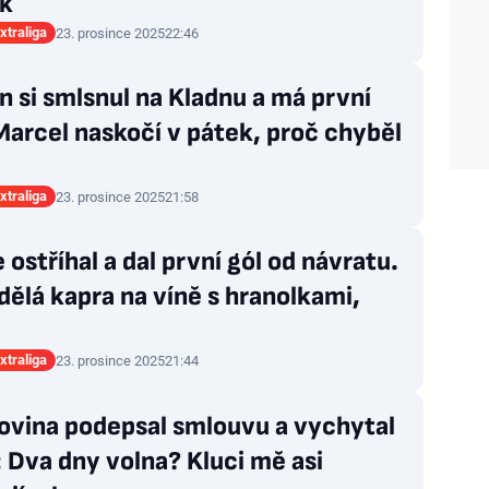
k
xtraliga
23. prosince 2025
22:46
 si smlsnul na Kladnu a má první
Marcel naskočí v pátek, proč chyběl
xtraliga
23. prosince 2025
21:58
e ostříhal a dal první gól od návratu.
dělá kapra na víně s hranolkami,
xtraliga
23. prosince 2025
21:44
ovina podepsal smlouvu a vychytal
 Dva dny volna? Kluci mě asi