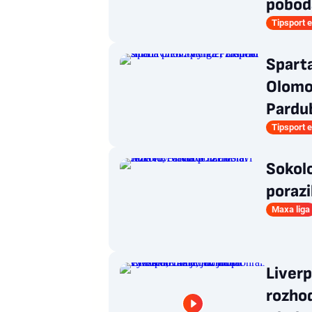
poboda
Tipsport e
Spart
Olomou
Pardu
Tipsport e
Sokolo
porazi
Maxa liga
Liverp
rozho