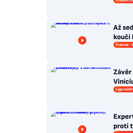
Chance L
Až se
kouči 
Francie - 
Závěr 
Viníci
Liga mist
Expert
proti 