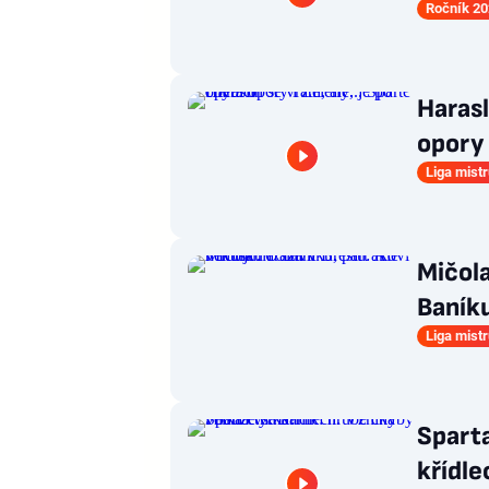
Ročník 20
Harasl
opory 
Liga mist
Mičola
Baníku
Liga mist
Sparta
křídle