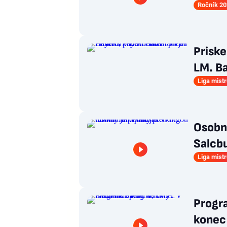
Ročník 20
Priske
LM. Ba
Liga mist
Osobno
Salcbu
Liga mist
Progr
konec