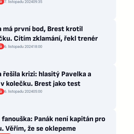
rů
7. listopadu 2024
09:35
 má první bod, Brest krotil
čku. Cítím zklamání, řekl trenér
rů
6. listopadu 2024
18:00
 řešila krizi: hlasitý Pavelka a
v kolečku. Brest jako test
rů
6. listopadu 2024
05:00
fanouška: Panák není kapitán pro
u. Věřím, že se oklepeme