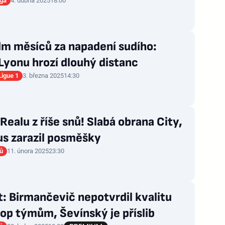
iga
4. dubna 2025
18:00
dm měsíců za napadení sudího:
Lyonu hrozí dlouhý distanc
Ligue 1
3. března 2025
14:30
Realu z říše snů! Slabá obrana City,
us zarazil posměšky
rů
11. února 2025
23:30
: Birmančevič nepotvrdil kvalitu
top týmům, Ševínský je příslib