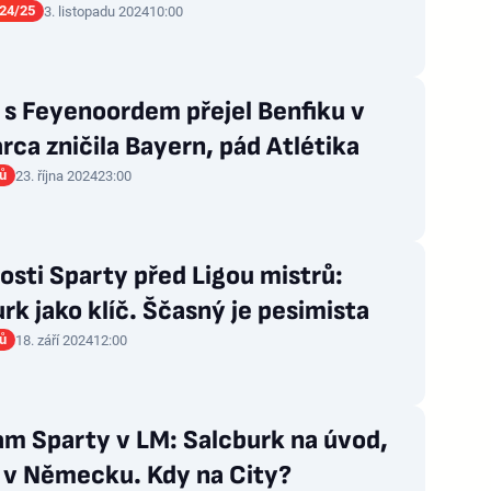
24/25
3. listopadu 2024
10:00
 s Feyenoordem přejel Benfiku v
rca zničila Bayern, pád Atlétika
rů
23. října 2024
23:00
sti Sparty před Ligou mistrů:
rk jako klíč. Ščasný je pesimista
rů
18. září 2024
12:00
am Sparty v LM: Salcburk na úvod,
 v Německu. Kdy na City?