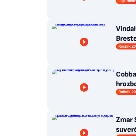
Liga mist
Vindah
Breste
Ročník 20
Cobbau
hrozbo
Ročník 20
Zmar 
suveré