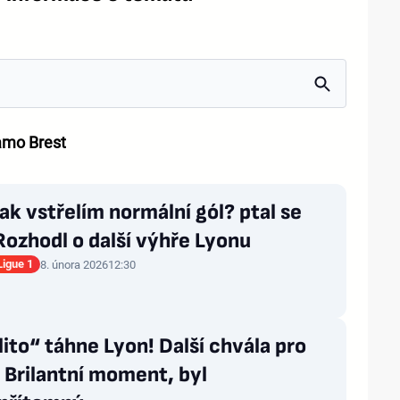
amo Brest
jak vstřelím normální gól? ptal se
Rozhodl o další výhře Lyonu
Ligue 1
8. února 2026
12:30
ito“ táhne Lyon! Další chvála pro
 Brilantní moment, byl