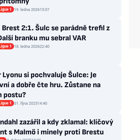
přítomný
Ligue 1
19. ledna 2026
15:07
 Brest 2:1. Šulc se parádně trefil z
Další branku mu sebral VAR
Ligue 1
18. ledna 2026
22:40
 Lyonu si pochvaluje Šulce: Je
vní a dobře čte hru. Zůstane na
 postu?
Ligue 1
31. října 2025
14:40
ndahl zazářil a kdy zklamal: klíčový
t s Malmö i minely proti Brestu