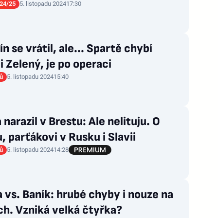
24/25
5. listopadu 2024
17:30
ín se vrátil, ale... Spartě chybí
i Zelený, je po operaci
rů
5. listopadu 2024
15:40
 narazil v Brestu: Ale nelituju. O
, parťákovi v Rusku i Slavii
rů
5. listopadu 2024
14:28
 vs. Baník: hrubé chyby i nouze na
ch. Vzniká velká čtyřka?