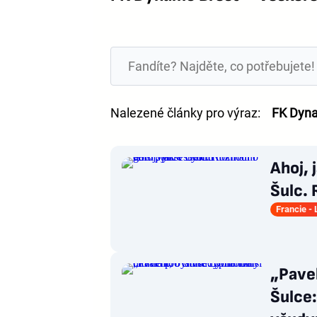
Nalezené články pro výraz:
FK Dyn
Ahoj, 
Šulc. 
Francie - 
„Pavel
Šulce: