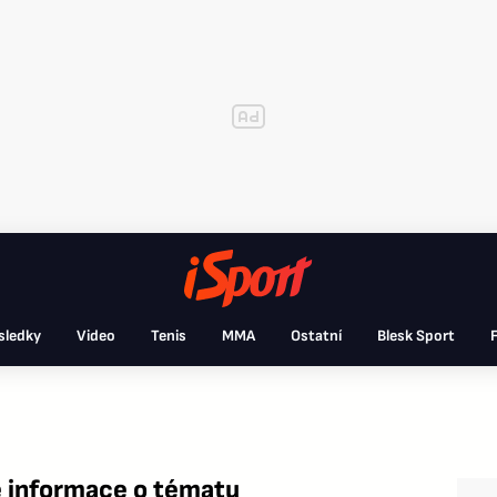
sledky
Video
Tenis
MMA
Ostatní
Blesk Sport
F
 informace o tématu