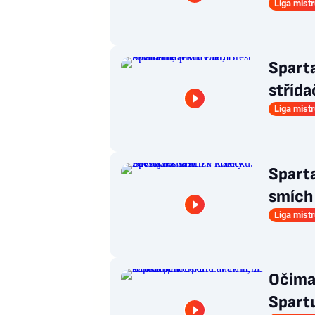
Liga mist
Sparta
střída
Liga mist
Sparta
smích 
Liga mist
Očima 
Spart