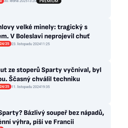
rů
30. ledna 2025
13:20
lovy velké minely: tragický s
m. V Boleslavi neprojevil chuť
24/25
23. listopadu 2024
11:25
t ze stoperů Sparty vyčníval, byl
u. Ščasný chválil techniku
24/25
11. listopadu 2024
19:35
Sparty? Bázlivý soupeř bez nápadů,
nní výhra, píší ve Francii