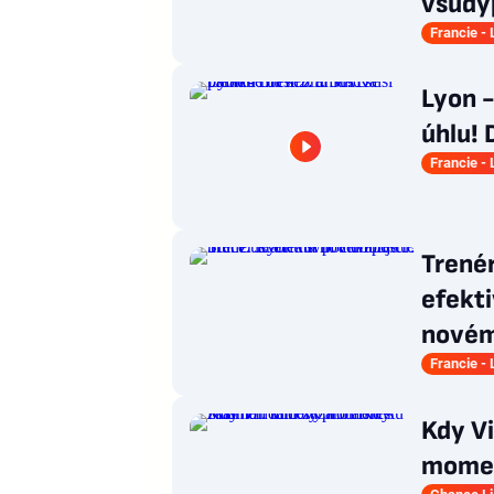
všudy
Francie - 
Lyon -
úhlu! 
Francie - 
Trenér
efekti
novém
Francie - 
Kdy Vi
momen