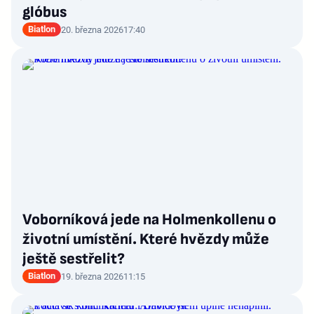
glóbus
Biatlon
20. března 2026
17:40
Voborníková jede na Holmenkollenu o
životní umístění. Které hvězdy může
ještě sestřelit?
Biatlon
19. března 2026
11:15