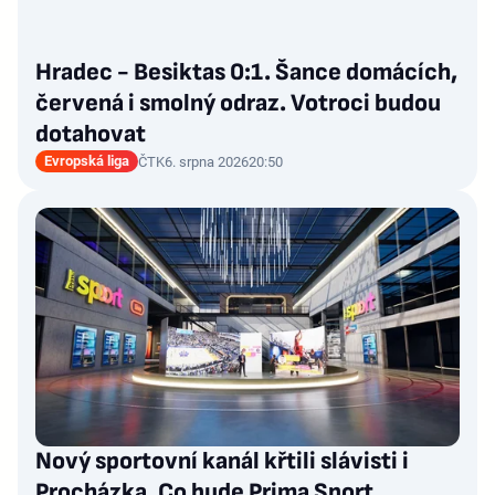
Hradec - Besiktas 0:1. Šance domácích,
červená i smolný odraz. Votroci budou
dotahovat
Evropská liga
ČTK
6. srpna 2026
20:50
Nový sportovní kanál křtili slávisti i
Procházka. Co bude Prima Sport