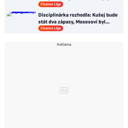
narušuje výhled na centrum
Chance Liga
Disciplinárka rozhodla: Kušej bude
stát dva zápasy, Mosesovi byl
prominut zbytek trestu
Chance Liga