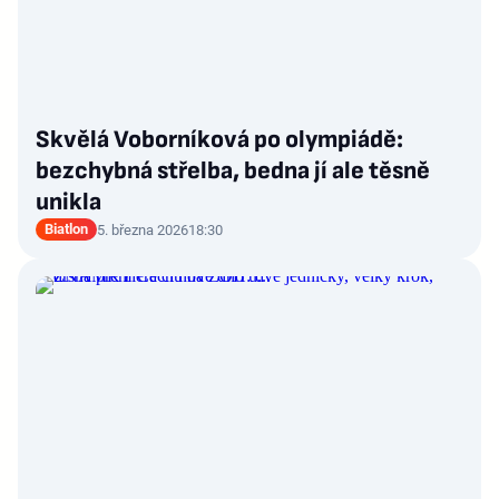
Skvělá Voborníková po olympiádě:
bezchybná střelba, bedna jí ale těsně
unikla
Biatlon
5. března 2026
18:30