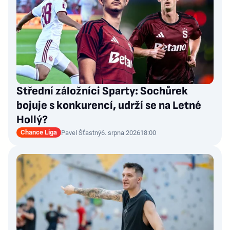
Střední záložníci Sparty: Sochůrek
bojuje s konkurencí, udrží se na Letné
Hollý?
Chance Liga
Pavel Šťastný
6. srpna 2026
18:00