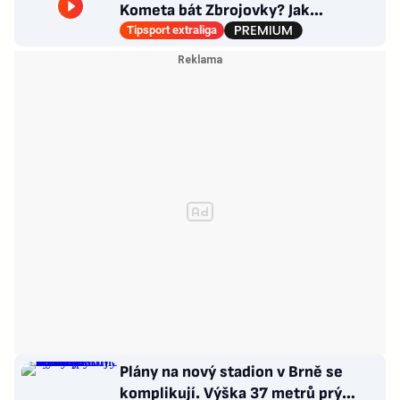
Kometa bát Zbrojovky? Jak
poskládat Pardubice
Tipsport extraliga
Plány na nový stadion v Brně se
komplikují. Výška 37 metrů prý