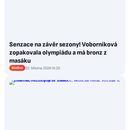
Senzace na závěr sezony! Voborníková
zopakovala olympiádu a má bronz z
masáku
Biatlon
22. března 2026
16:20