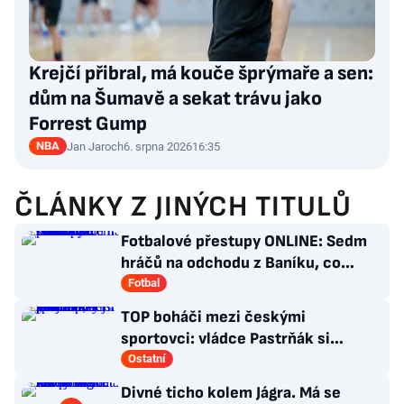
Krejčí přibral, má kouče šprýmaře a sen:
dům na Šumavě a sekat trávu jako
Forrest Gump
NBA
Jan Jaroch
6. srpna 2026
16:35
ČLÁNKY Z JINÝCH TITULŮ
Fotbalové přestupy ONLINE: Sedm
hráčů na odchodu z Baníku, co
situace kolem Nombila?
Fotbal
TOP boháči mezi českými
sportovci: vládce Pastrňák si
pohoršil, překvapil „nejotravnější“
Ostatní
hráč
Divné ticho kolem Jágra. Má se