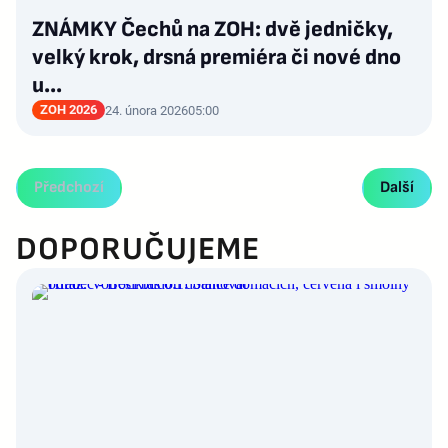
ZNÁMKY Čechů na ZOH: dvě jedničky,
velký krok, drsná premiéra či nové dno
u...
ZOH 2026
24. února 2026
05:00
Předchozí
Další
DOPORUČUJEME