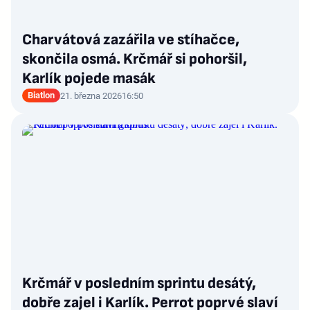
Charvátová zazářila ve stíhačce,
skončila osmá. Krčmář si pohoršil,
Karlík pojede masák
Biatlon
21. března 2026
16:50
Krčmář v posledním sprintu desátý,
dobře zajel i Karlík. Perrot poprvé slaví