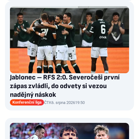
Jablonec – RFS 2:0. Severočeši první
zápas zvládli, do odvety si vezou
nadějný náskok
Konferenční liga
ČTK
6. srpna 2026
19:50