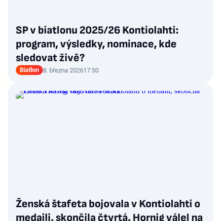
SP v biatlonu 2025/26 Kontiolahti:
program, výsledky, nominace, kde
sledovat živě?
Biatlon
8. března 2026
17:50
Ženská štafeta bojovala v Kontiolahti o
medaili, skončila čtvrtá. Hornig válel na