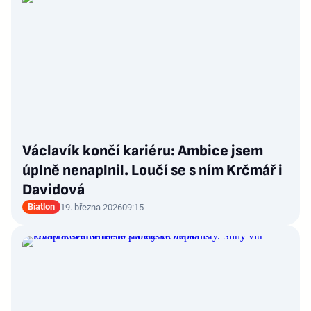
Václavík končí kariéru: Ambice jsem
úplně nenaplnil. Loučí se s ním Krčmář i
Davidová
Biatlon
19. března 2026
09:15