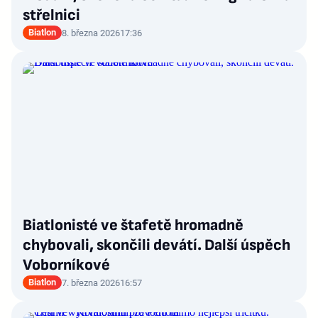
střelnici
Biatlon
8. března 2026
17:36
Biatlonisté ve štafetě hromadně
chybovali, skončili devátí. Další úspěch
Voborníkové
Biatlon
7. března 2026
16:57