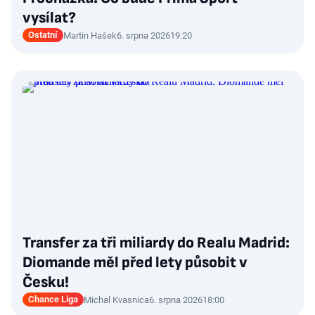
vysílat?
Ostatní
Martin Hašek
6. srpna 2026
19:20
Transfer za tři miliardy do Realu Madrid:
Diomande měl před lety působit v
Česku!
Chance Liga
Michal Kvasnica
6. srpna 2026
18:00