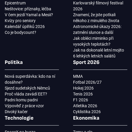
Epicentrum
Karlovarský filmový festival
Neštovice: příznaky, léčba
2026
V čem jezdí Yamal a Mesii?
Znamení, že jste potkali
Kvízy pro seniory
někoho z minulého života
Kalendář úplňků 2026
Astronomické úkazy 2026:
Co je bodycount?
zatmění slunce a další
Jak obléci miminko při
vysokých teplotách?
Jak na dokonalé letní mojito
6 lehkých letních salátů
Politika
Sport 2026
Nová superdávka: kdo na ní
MMA
dosáhne?
Fotbal 2026/27
Sjezd sudetských Němců
Hokej 2026
Proč vláda zavádí EET?
Tenis 2026
Padni komu padni
F1 2026
Výpověď z práce vzor
Atletika 2026
Divoký kačer
Cyklistika 2026
Technologie
Ekonomika