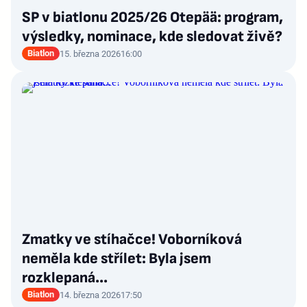
SP v biatlonu 2025/26 Otepää: program,
výsledky, nominace, kde sledovat živě?
Biatlon
15. března 2026
16:00
Zmatky ve stíhačce! Voborníková
neměla kde střílet: Byla jsem
rozklepaná...
Biatlon
14. března 2026
17:50