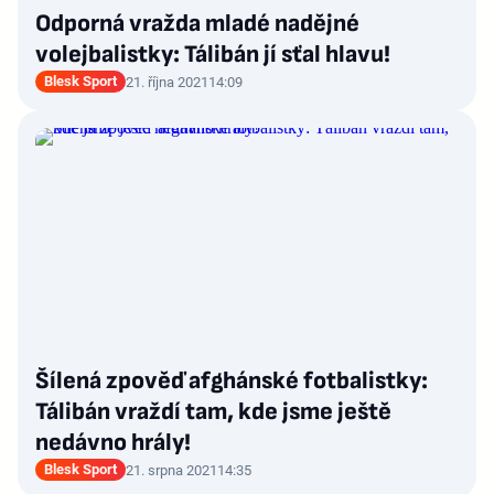
Odporná vražda mladé nadějné
volejbalistky: Tálibán jí sťal hlavu!
Blesk Sport
21. října 2021
14:09
Šílená zpověď afghánské fotbalistky:
Tálibán vraždí tam, kde jsme ještě
nedávno hrály!
Blesk Sport
21. srpna 2021
14:35