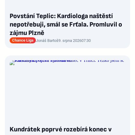
Povstání Teplic: Kardiologa naštěstí
nepotřebuji, smál se Frťala. Promluvil o
zájmu Plzně
Chance Liga
Jonáš Bartoš
9. srpna 2026
07:30
Kundrátek poprvé rozebírá konec v