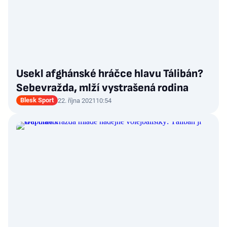
Usekl afghánské hráčce hlavu Tálibán?
Sebevražda, mlží vystrašená rodina
Blesk Sport
22. října 2021
10:54