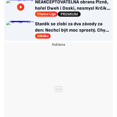
NEAKCEPTOVATELNÁ obrana Plzně,
hořel Dweh i Doski, nesmysl Krčíka.
Ustojí to Hyský?
Chance Liga
Staněk se zlobí za dva závody za
den: Nechci být moc sprostý. Chybí
nám styčný důstojník
Atletika