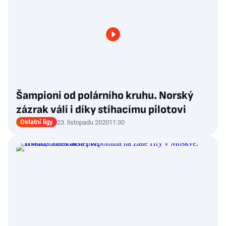
Šampioni od polárního kruhu. Norský
zázrak válí i díky stíhacímu pilotovi
Ostatní ligy
23. listopadu 2020
11:30