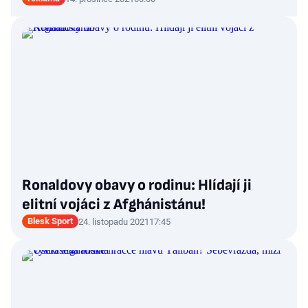
Ronaldovy obavy o rodinu: Hlídají ji
elitní vojáci z Afghánistánu!
Blesk Sport
24. listopadu 2021
17:45