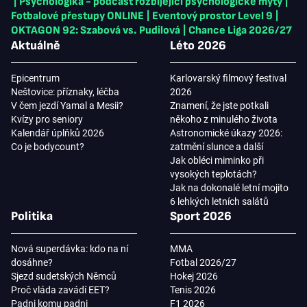
|
Psychologika - podcast rozbíjející psychologické mýty
|
Fotbalové přestupy ONLINE
|
Eventový prostor Level 9
|
OKTAGON 92: Szabová vs. Pudilová
|
Chance Liga 2026/27
Aktuálně
Léto 2026
Epicentrum
Karlovarský filmový festival
Neštovice: příznaky, léčba
2026
V čem jezdí Yamal a Mesii?
Znamení, že jste potkali
Kvízy pro seniory
někoho z minulého života
Kalendář úplňků 2026
Astronomické úkazy 2026:
Co je bodycount?
zatmění slunce a další
Jak obléci miminko při
vysokých teplotách?
Jak na dokonalé letní mojito
6 lehkých letních salátů
Politika
Sport 2026
Nová superdávka: kdo na ní
MMA
dosáhne?
Fotbal 2026/27
Sjezd sudetských Němců
Hokej 2026
Proč vláda zavádí EET?
Tenis 2026
Padni komu padni
F1 2026