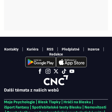
Kontakty
Kariéra
RSS
Předplatné
Inzerce
Redakce
Další témata z našich webů
Moje Psychologie
|
Blesk Tlapky
|
Hráči na Blesku
|
iSport Fantasy
|
Spotřebitelské testy Blesku
|
Nemovitosti