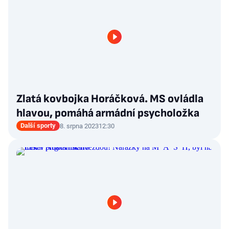
Zlatá kovbojka Horáčková. MS ovládla
hlavou, pomáhá armádní psycholožka
Další sporty
8. srpna 2023
12:30