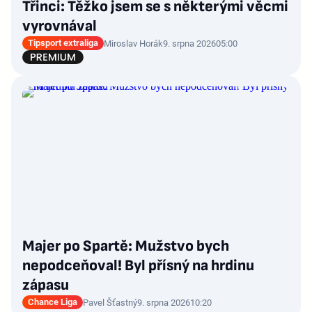
Třinci: Těžko jsem se s některými věcmi
vyrovnával
Tipsport extraliga
Miroslav Horák
9. srpna 2026
05:00
Majer po Spartě: Mužstvo bych
nepodceňoval! Byl přísný na hrdinu
zápasu
Chance Liga
Pavel Šťastný
9. srpna 2026
10:20