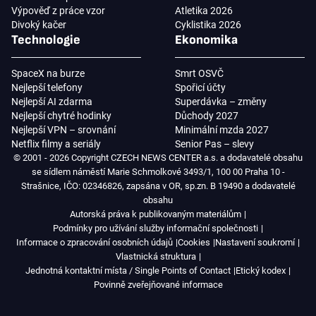
Výpověď z práce vzor
Atletika 2026
Divoký kačer
Cyklistika 2026
Technologie
Ekonomika
SpaceX na burze
Smrt OSVČ
Nejlepší telefony
Spořicí účty
Nejlepší AI zdarma
Superdávka – změny
Nejlepší chytré hodinky
Důchody 2027
Nejlepší VPN – srovnání
Minimální mzda 2027
Netflix filmy a seriály
Senior Pas – slevy
© 2001 - 2026 Copyright CZECH NEWS CENTER a.s. a dodavatelé obsahu
se sídlem náměstí Marie Schmolkové 3493/1, 100 00 Praha 10 -
Strašnice, IČO: 02346826, zapsána v OR, sp.zn. B 19490 a dodavatelé
obsahu
Autorská práva k publikovaným materiálům
Podmínky pro užívání služby informační společnosti
Informace o zpracování osobních údajů
Cookies
Nastavení soukromí
Vlastnická struktura
Jednotná kontaktní místa / Single Points of Contact
Etický kodex
Povinně zveřejňované informace