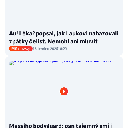
Au! Lékař popsal, jak Laukovi nahazovali
zpátky čelist. Nemohl ani mluvit
MS v hokeji
16. května 2025
18:29
Messiho bodyguard: pan tajemný smí i