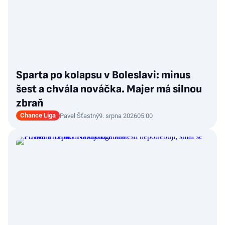
Sparta po kolapsu v Boleslavi: minus
šest a chvála nováčka. Majer má silnou
zbraň
Chance Liga
Pavel Šťastný
9. srpna 2026
05:00