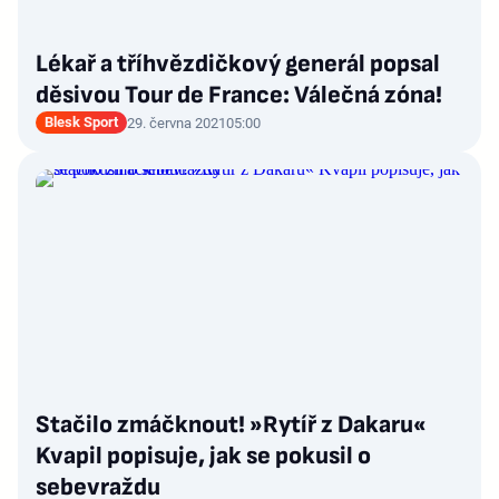
Lékař a tříhvězdičkový generál popsal
děsivou Tour de France: Válečná zóna!
Blesk Sport
29. června 2021
05:00
Stačilo zmáčknout! »Rytíř z Dakaru«
Kvapil popisuje, jak se pokusil o
sebevraždu