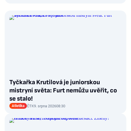
Tyčkařka Krutilová je juniorskou
mistryní světa: Furt nemůžu uvěřit, co
se stalo!
Atletika
ČTK
9. srpna 2026
08:30