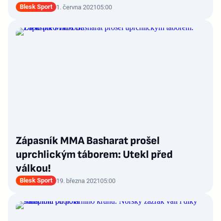
Blesk Sport
1. června 2021
05:00
Zápasník MMA Basharat prošel
uprchlickým táborem: Utekl před
válkou!
Blesk Sport
19. března 2021
05:00