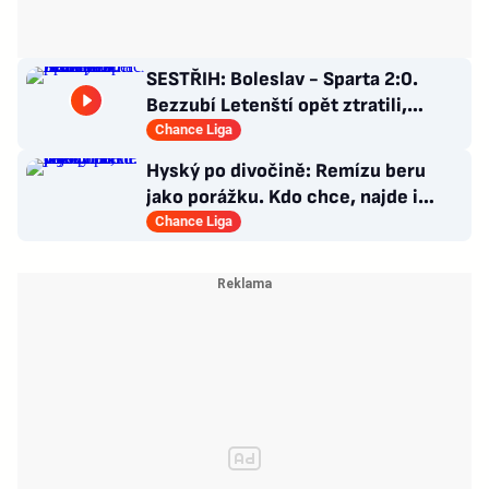
SESTŘIH: Boleslav - Sparta 2:0.
Bezzubí Letenští opět ztratili,
domácí rozhodli v první půli
Chance Liga
Hyský po divočině: Remízu beru
jako porážku. Kdo chce, najde i
hodně pozitivních věcí
Chance Liga