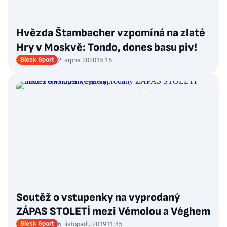
Hvězda Štambacher vzpomíná na zlaté
Hry v Moskvě: Tondo, dones basu piv!
Blesk Sport
2. srpna 2020
15:15
Soutěž o vstupenky na vyprodaný
ZÁPAS STOLETÍ mezi Vémolou a Véghem
Blesk Sport
6. listopadu 2019
11:45