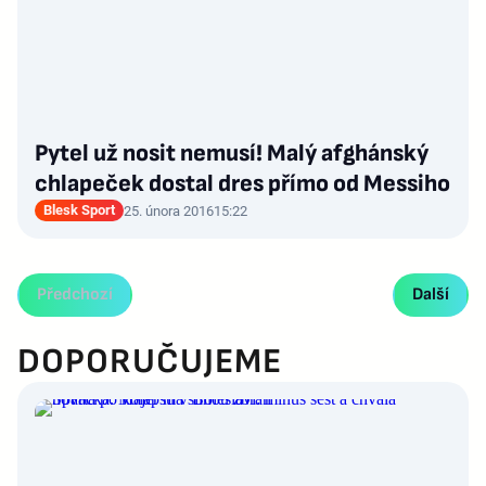
Pytel už nosit nemusí! Malý afghánský
chlapeček dostal dres přímo od Messiho
Blesk Sport
25. února 2016
15:22
Předchozí
Další
DOPORUČUJEME