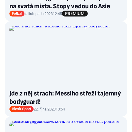
na svatá místa. Stopy vedou do Asie
Fotbal
4. listopadu 2023
12:45
Jde z něj strach: Messiho střeží tajemný
bodyguard!
Blesk Sport
22. října 2023
13:54