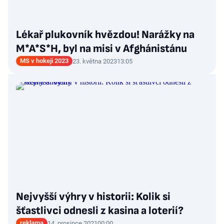
Lékař plukovník hvězdou! Narážky na
M*A*S*H, byl na misi v Afghánistánu
MS v hokeji 2023
23. května 2023
13:05
Nejvyšší výhry v historii: Kolik si
šťastlivci odnesli z kasina a loterií?
reklama
14. prosince 2021
00:00