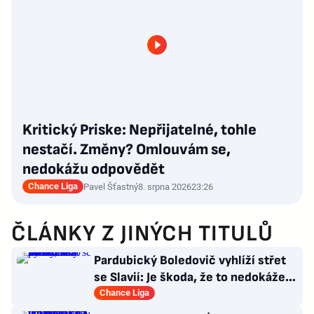
Kritický Priske: Nepřijatelné, tohle
nestačí. Změny? Omlouvám se,
nedokážu odpovědět
Chance Liga
Pavel Šťastný
8. srpna 2026
23:26
ČLÁNKY Z JINÝCH TITULŮ
Pardubický Boledovič vyhlíží střet
se Slavií: Je škoda, že to nedokáže
postavit na mladých
Chance Liga