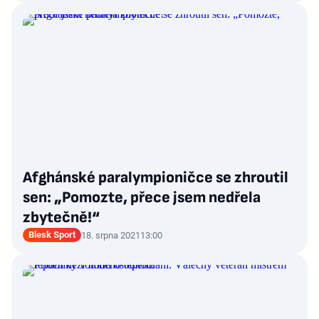
Afghánské paralympioničce se zhroutil
sen: „Pomozte, přece jsem nedřela
zbytečně!“
Blesk Sport
18. srpna 2021
13:00