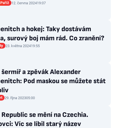
Paříž
12. června 2024
19:07
enitch a hokej: Taky dostávám
a, surový boj mám rád. Co zranění?
ty
23. května 2024
19:55
 šermíř a zpěvák Alexander
enitch: Pod maskou se můžete stát
liv
rt
29. října 2023
05:00
 Republic se mění na Czechia.
vci: Víc se líbil starý název