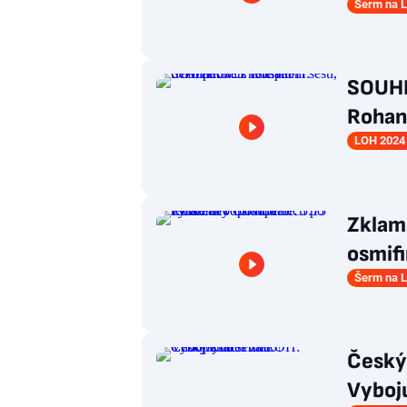
Šerm na 
SOUHR
Rohan
LOH 2024 
Zklam
osmifi
Šerm na 
Český
Vyboju