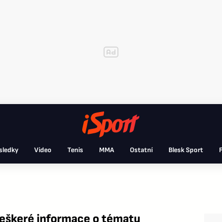
sledky
Video
Tenis
MMA
Ostatní
Blesk Sport
F
eškeré informace o tématu