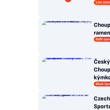
LOH 2024 
Choup
ramen
Další spor
Český
Choup
kýmko
Blesk Spo
Czech
Sporto