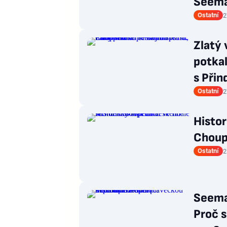
Seema
Ostatní
2
Zlatý 
potkal
s Přin
Ostatní
2
Histo
Choupe
Ostatní
2
Seema
Proč 