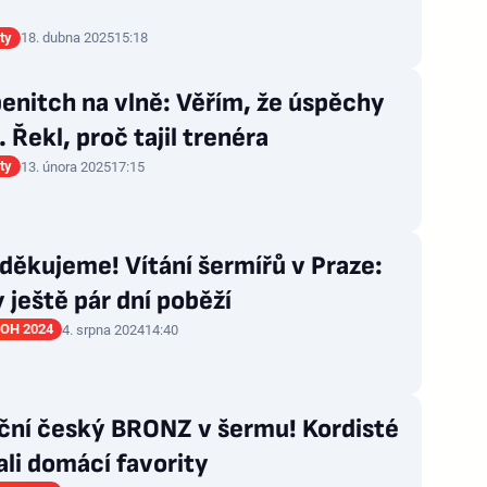
ty
18. dubna 2025
15:18
enitch na vlně: Věřím, že úspěchy
 Řekl, proč tajil trenéra
ty
13. února 2025
17:15
 děkujeme! Vítání šermířů v Praze:
 ještě pár dní poběží
LOH 2024
4. srpna 2024
14:40
ční český BRONZ v šermu! Kordisté
li domácí favority