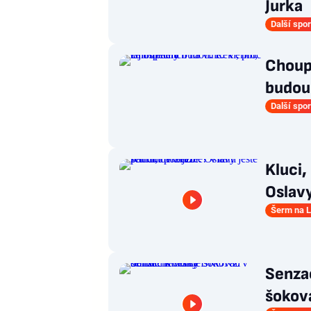
Jurka
Další spor
Choup
budou.
Další spor
Kluci,
Oslavy
Šerm na 
Senza
šokova