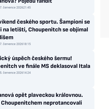
nová? Pojedu fandit
7. července 2026
21:45
víkend českého sportu. Šampioni se
i na letišti, Choupenitch se objímal
dišem
7. července 2026
18:15
rický úspěch českého šermu!
nitch ve finále MS deklasoval Itala
5. července 2026
14:24
nová opět plaveckou královnou.
s Choupenitchem neprotancovali