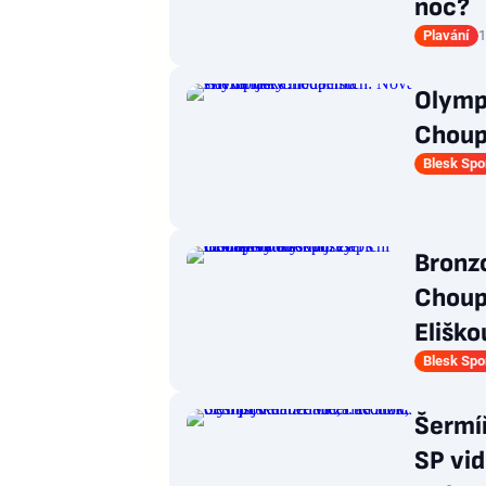
noc?
Plavání
1
Olymp
Choupe
Blesk Spo
Bronzo
Choup
Eliško
Blesk Spo
Šermíř
SP vid