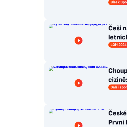
Blesk Spo
Češi 
letníc
LOH 2024 
Choupe
cizině
Další spor
České 
První 