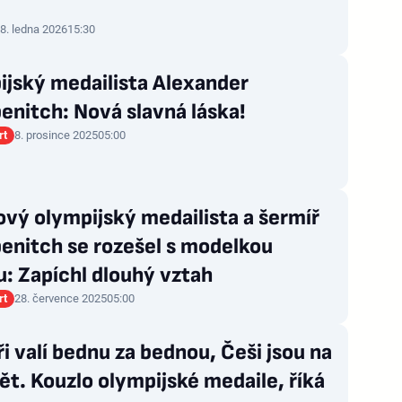
8. ledna 2026
15:30
ijský medailista Alexander
nitch: Nová slavná láska!
rt
8. prosince 2025
05:00
vý olympijský medailista a šermíř
enitch se rozešel s modelkou
u: Zapíchl dlouhý vztah
rt
28. července 2025
05:00
i valí bednu za bednou, Češi jsou na
ět. Kouzlo olympijské medaile, říká