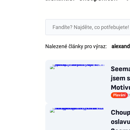
Nalezené články pro výraz:
alexand
Seema
jsem s
Motiv
Plavání
7
Choup
oslavu