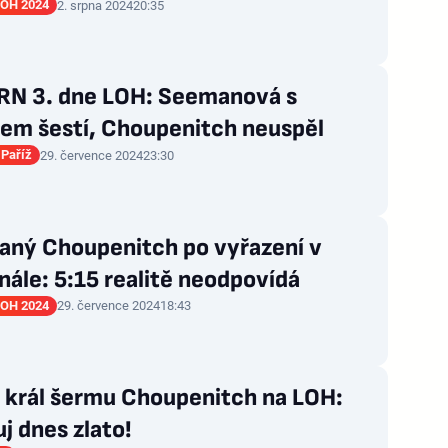
LOH 2024
2. srpna 2024
20:35
N 3. dne LOH: Seemanová s
em šestí, Choupenitch neuspěl
Paříž
29. července 2024
23:30
aný Choupenitch po vyřazení v
nále: 5:15 realitě neodpovídá
LOH 2024
29. července 2024
18:43
 král šermu Choupenitch na LOH:
j dnes zlato!