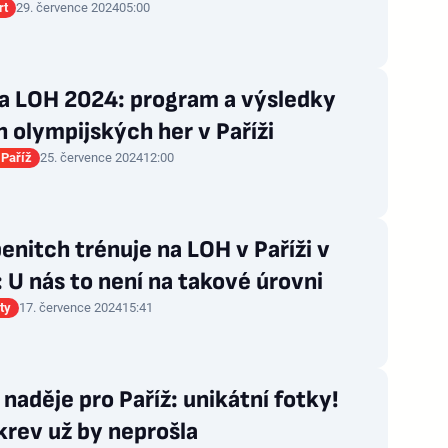
rt
29. července 2024
05:00
na LOH 2024: program a výsledky
h olympijských her v Paříži
Paříž
25. července 2024
12:00
nitch trénuje na LOH v Paříži v
: U nás to není na takové úrovni
ty
17. července 2024
15:41
naděje pro Paříž: unikátní fotky!
krev už by neprošla