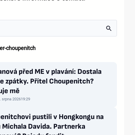
er-choupenitch
nová před ME v plavání: Dostala
e zpátky. Přítel Choupenitch?
uje mě
. srpna 2026
19:29
enitchovi pustili v Hongkongu na
 Michala Davida. Partnerka