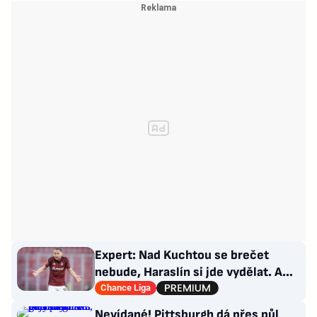
Expert: Nad Kuchtou se brečet
nebude, Haraslín si jde vydělat. A
ambice na titul? Až za rok
Chance Liga
Nevídané! Pittsburgh dá přes půl