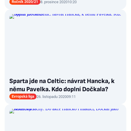
Ročník 2020/21
8. prosince 2020
10:20
Sparta jde na Celtic: návrat Hancka, k
němu Pavelka. Kdo doplní Dočkala?
Evropská liga
26. listopadu 2020
09:11