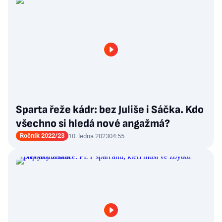
Sparta řeže kádr: bez Juliše i Sáčka. Kdo
všechno si hledá nové angažmá?
Ročník 2022/23
10. ledna 2023
04:55