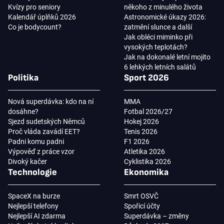
Kvízy pro seniory
někoho z minulého života
Kalendář úplňků 2026
Astronomické úkazy 2026:
Co je bodycount?
zatmění slunce a další
Jak obléci miminko při
vysokých teplotách?
Jak na dokonalé letní mojito
6 lehkých letních salátů
Politika
Sport 2026
Nová superdávka: kdo na ní
MMA
dosáhne?
Fotbal 2026/27
Sjezd sudetských Němců
Hokej 2026
Proč vláda zavádí EET?
Tenis 2026
Padni komu padni
F1 2026
Výpověď z práce vzor
Atletika 2026
Divoký kačer
Cyklistika 2026
Technologie
Ekonomika
SpaceX na burze
Smrt OSVČ
Nejlepší telefony
Spořicí účty
Nejlepší AI zdarma
Superdávka – změny