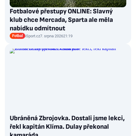
Fotbalové přestupy ONLINE: Slavný
klub chce Mercada, Sparta ale měla
nabídku odmítnout
Fotbal
iSport.cz
7. srpna 2026
21:19
Ubráněná Zbrojovka. Dostali jsme lekci,
řekl kapitán Klíma. Dulay překonal
kamaráda