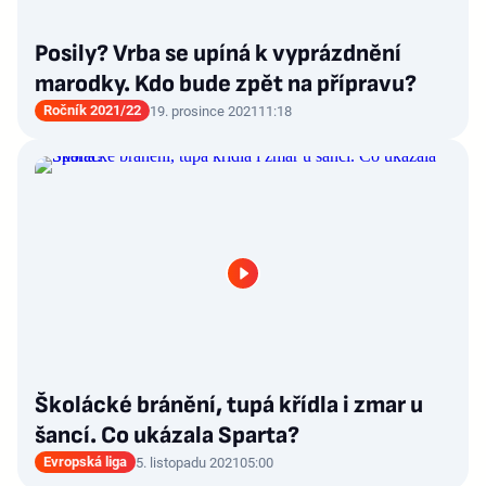
Posily? Vrba se upíná k vyprázdnění
marodky. Kdo bude zpět na přípravu?
Ročník 2021/22
19. prosince 2021
11:18
Školácké bránění, tupá křídla i zmar u
šancí. Co ukázala Sparta?
Evropská liga
5. listopadu 2021
05:00