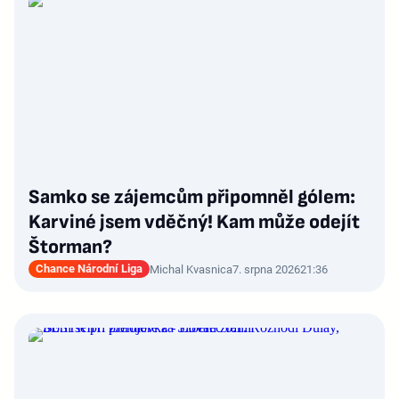
Samko se zájemcům připomněl gólem:
Karviné jsem vděčný! Kam může odejít
Štorman?
Chance Národní Liga
Michal Kvasnica
7. srpna 2026
21:36