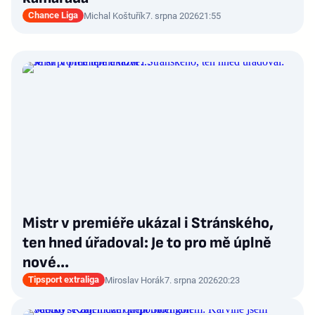
Chance Liga
Michal Koštuřík
7. srpna 2026
21:55
Mistr v premiéře ukázal i Stránského,
ten hned úřadoval: Je to pro mě úplně
nové…
Tipsport extraliga
Miroslav Horák
7. srpna 2026
20:23