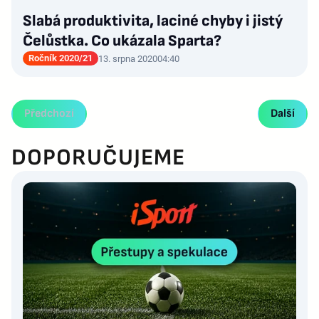
Slabá produktivita, laciné chyby i jistý
Čelůstka. Co ukázala Sparta?
Ročník 2020/21
13. srpna 2020
04:40
Předchozí
Další
DOPORUČUJEME