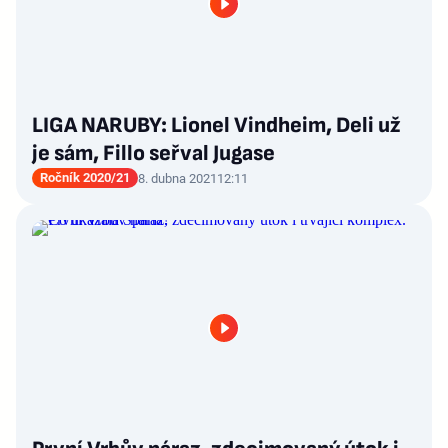
LIGA NARUBY: Lionel Vindheim, Deli už
je sám, Fillo seřval Jugase
Ročník 2020/21
8. dubna 2021
12:11