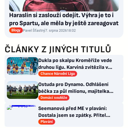
Haraslín si zaslouží odejít. Výhra je to i
pro Spartu, ale měla by ještě zareagovat
Blogy
Pavel Šťastný
7. srpna 2026
18:02
ČLÁNKY Z JINÝCH TITULŮ
Dukla po skalpu Kroměříže vede
druhou ligu. Karviná zvítězila v
Prostějově, remíza Ústí
Chance Národní Liga
Ostuda pro Dynamo. Odhlášení
béčka za půl milionu, majitelka
odmítla nabídku kraje
Domácí soutěže
Seemanová před ME v plavání:
Dostala jsem se zpátky. Přítel
Choupenitch? Motivuje mě
Plavání