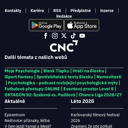
Kontakty
Kariéra
RSS
Předplatné
Inzerce
Redakce
Další témata z našich webů
Moje Psychologie
|
Blesk Tlapky
|
Hráči na Blesku
|
iSport Fantasy
|
Spotřebitelské testy Blesku
|
Nemovitosti
|
Psychologika - podcast rozbíjející psychologické mýty
|
Fotbalové přestupy ONLINE
|
Eventový prostor Level 9
|
OKTAGON 92: Szabová vs. Pudilová
|
Chance Liga 2026/27
Aktuálně
Léto 2026
Epicentrum
Karlovarský filmový festival
Neštovice: příznaky, léčba
2026
V čem jezdí Yamal a Mesii?
Znamení, že jste potkali