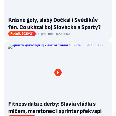
Krásné góly, slabý Dočkal i Svědíkův
fén. Co ukázal boj Slovácka a Sparty?
Ročník 2020/21
14. prosince 2020
04:50
Fitness data z derby: Slavia vládla s
míčem, maratonec i sprinter překvapí