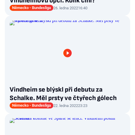
Vindheimovu opci. Kolik činí?
Německo - Bundesliga
26. ledna 2022
16:40
Vindheim se blýskl při debutu za
Schalke. Měl prsty ve čtyřech gólech
Německo - Bundesliga
22. ledna 2022
23:23