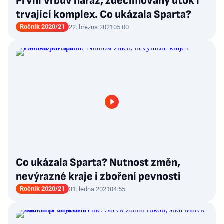
První Vrbův náraz, zdecimovaný útok i
trvající komplex. Co ukázala Sparta?
Ročník 2020/21
22. března 2021
05:00
Co ukázala Sparta? Nutnost změn,
nevýrazné kraje i zboření pevnosti
Ročník 2020/21
31. ledna 2021
04:55