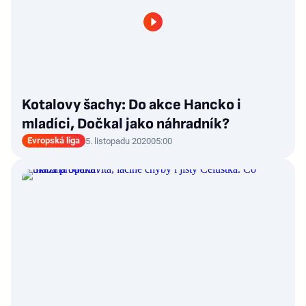
Kotalovy šachy: Do akce Hancko i
mladíci, Dočkal jako náhradník?
Evropská liga
5. listopadu 2020
05:00