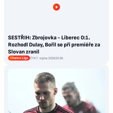
SESTŘIH: Zbrojovka - Liberec 0:1.
Rozhodl Dulay, Bořil se při premiéře za
Slovan zranil
Chance Liga
ČTK
7. srpna 2026
20:56