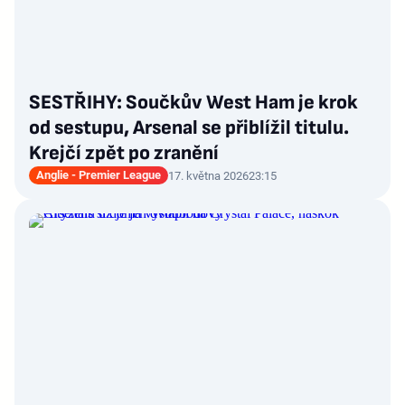
SESTŘIHY: Součkův West Ham je krok
od sestupu, Arsenal se přiblížil titulu.
Krejčí zpět po zranění
Anglie - Premier League
17. května 2026
23:15