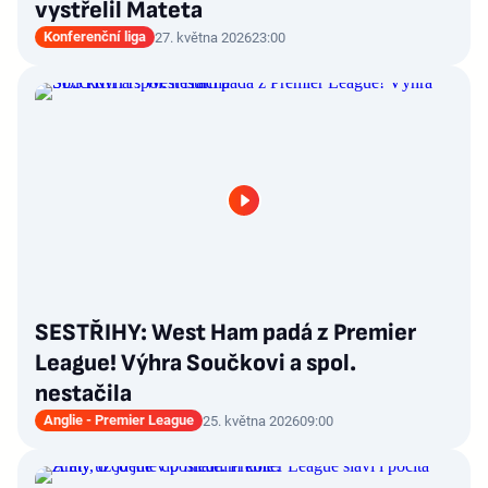
vystřelil Mateta
Konferenční liga
27. května 2026
23:00
SESTŘIHY: West Ham padá z Premier
League! Výhra Součkovi a spol.
nestačila
Anglie - Premier League
25. května 2026
09:00