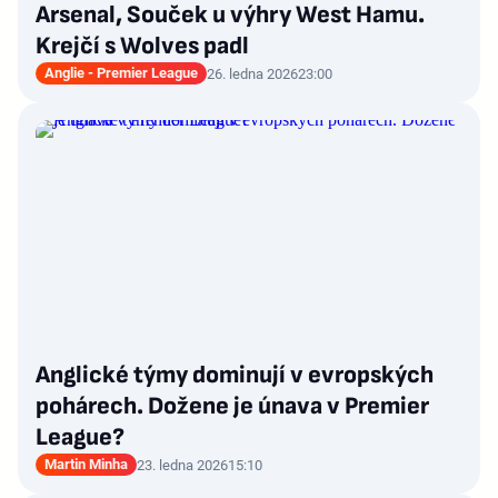
Arsenal, Souček u výhry West Hamu.
Krejčí s Wolves padl
Anglie - Premier League
26. ledna 2026
23:00
Anglické týmy dominují v evropských
pohárech. Dožene je únava v Premier
League?
Martin Minha
23. ledna 2026
15:10