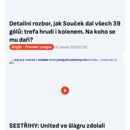
Detailní rozbor, jak Souček dal všech 39
gólů: trefa hrudí i kolenem. Na koho se
mu daří?
Anglie - Premier League
10. února 2026
23:30
SESTŘIHY: United ve šlágru zdolali