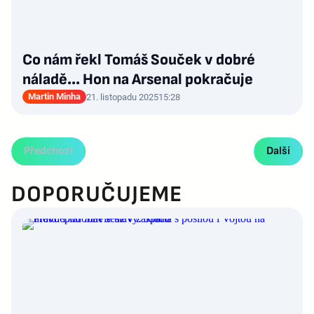
Co nám řekl Tomáš Souček v dobré
náladě... Hon na Arsenal pokračuje
Martin Minha
21. listopadu 2025
15:28
Předchozí
Další
DOPORUČUJEME