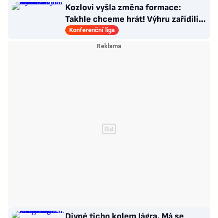
Kozlovi vyšla změna formace:
Takhle chceme hrát! Výhru zařídili
sváteční hlavičkáři
Konferenční liga
Divné ticho kolem Jágra. Má se