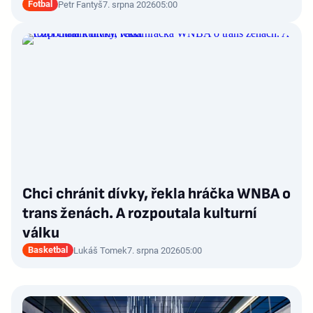
Fotbal
Petr Fantyš
7. srpna 2026
05:00
Chci chránit dívky, řekla hráčka WNBA o
trans ženách. A rozpoutala kulturní
válku
Basketbal
Lukáš Tomek
7. srpna 2026
05:00