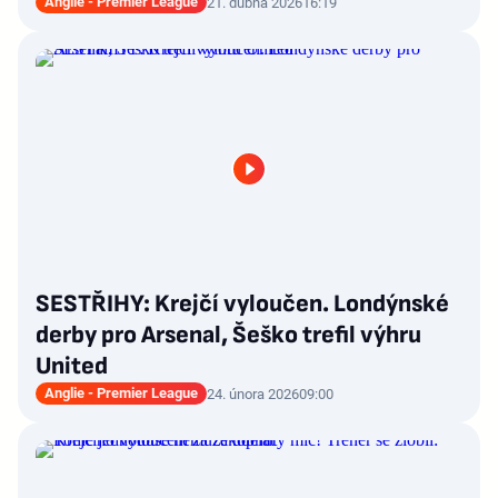
Anglie - Premier League
21. dubna 2026
16:19
SESTŘIHY: Krejčí vyloučen. Londýnské
derby pro Arsenal, Šeško trefil výhru
United
Anglie - Premier League
24. února 2026
09:00