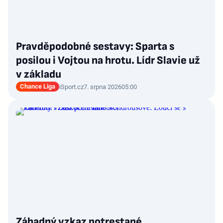
Pravděpodobné sestavy: Sparta s
posilou i Vojtou na hrotu. Lídr Slavie už
v základu
Chance Liga
iSport.cz
7. srpna 2026
05:00
Záhadný vzkaz potrestané