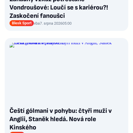
Vondroušové: Loučí se s kariérou?!
Zaskočení fanoušci
Blesk Sport
vba
7. srpna 2026
05:00
Čeští gólmani v pohybu: čtyři muži v
Anglii, Staněk hledá. Nová role
Kinského