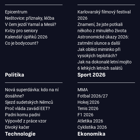
Epicentrum
Karlovarský filmový festival
Neštovice: příznaky, léčba
2026
V čem jezdí Yamal a Mesii?
Znamení, že jste potkali
Kvízy pro seniory
někoho z minulého života
Kalendář úplňků 2026
Astronomické úkazy 2026:
Co je bodycount?
zatmění slunce a další
Jak obléci miminko při
vysokých teplotách?
Jak na dokonalé letní mojito
6 lehkých letních salátů
Politika
Sport 2026
Nová superdávka: kdo na ní
MMA
dosáhne?
Fotbal 2026/27
Sjezd sudetských Němců
Hokej 2026
Proč vláda zavádí EET?
Tenis 2026
Padni komu padni
F1 2026
Výpověď z práce vzor
Atletika 2026
Divoký kačer
Cyklistika 2026
Technologie
Ekonomika