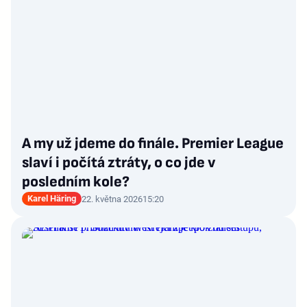
A my už jdeme do finále. Premier League
slaví i počítá ztráty, o co jde v
posledním kole?
Karel Häring
22. května 2026
15:20