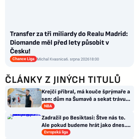
Transfer za tři miliardy do Realu Madrid:
Diomande měl před lety působit v
Česku!
Chance Liga
Michal Kvasnica
6. srpna 2026
18:00
ČLÁNKY Z JINÝCH TITULŮ
Krejčí přibral, má kouče šprýmaře a
sen: dům na Šumavě a sekat trávu
jako Forrest Gump
NBA
Zadražil po Besiktasi: Štve nás to.
Ale pokud budeme hrát jako dnes...
Co se stalo u gólu?
Evropská liga