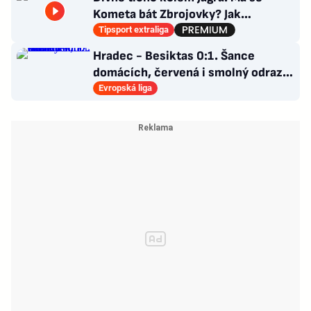
Kometa bát Zbrojovky? Jak
poskládat Pardubice
Tipsport extraliga
Hradec - Besiktas 0:1. Šance
domácích, červená i smolný odraz.
Votroci budou dotahovat
Evropská liga