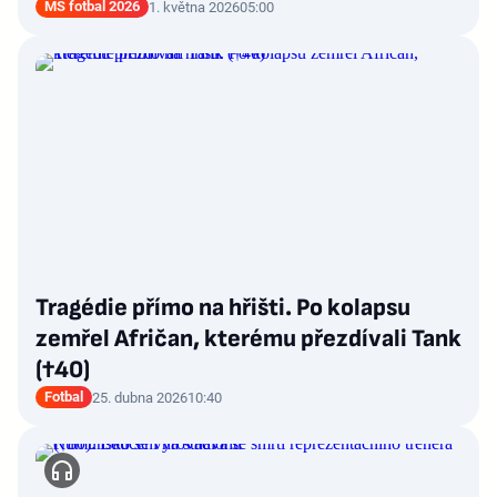
MS fotbal 2026
1. května 2026
05:00
Tragédie přímo na hřišti. Po kolapsu
zemřel Afričan, kterému přezdívali Tank
(†40)
Fotbal
25. dubna 2026
10:40