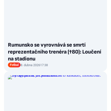
Rumunsko se vyrovnává se smrtí
reprezentačního trenéra (†80): Loučení
na stadionu
Fotbal
8. dubna 2026
17:38