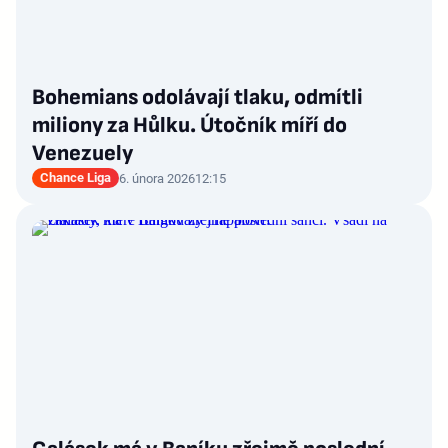
Bohemians odolávají tlaku, odmítli
miliony za Hůlku. Útočník míří do
Venezuely
Chance Liga
6. února 2026
12:15