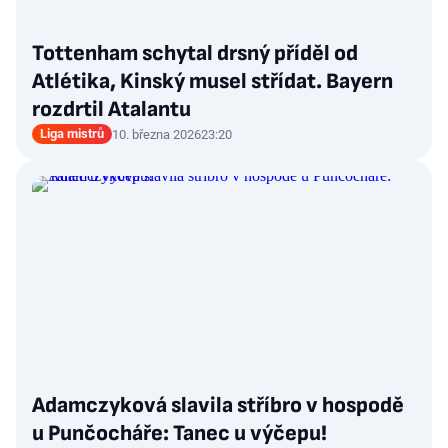
Tottenham schytal drsný příděl od
Atlétika, Kinský musel střídat. Bayern
rozdrtil Atalantu
Liga mistrů
10. března 2026
23:20
Adamczyková slavila stříbro v hospodě
u Punčocháře: Tanec u výčepu!