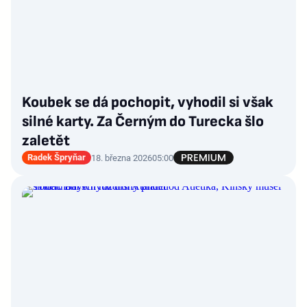
Koubek se dá pochopit, vyhodil si však
silné karty. Za Černým do Turecka šlo
zaletět
Radek Špryňar
18. března 2026
05:00