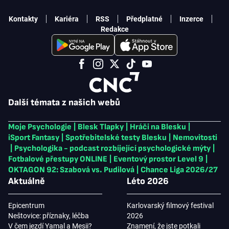
Kontakty
Kariéra
RSS
Předplatné
Inzerce
Redakce
Další témata z našich webů
Moje Psychologie
|
Blesk Tlapky
|
Hráči na Blesku
|
iSport Fantasy
|
Spotřebitelské testy Blesku
|
Nemovitosti
|
Psychologika - podcast rozbíjející psychologické mýty
|
Fotbalové přestupy ONLINE
|
Eventový prostor Level 9
|
OKTAGON 92: Szabová vs. Pudilová
|
Chance Liga 2026/27
Aktuálně
Léto 2026
Epicentrum
Karlovarský filmový festival
Neštovice: příznaky, léčba
2026
V čem jezdí Yamal a Mesii?
Znamení, že jste potkali