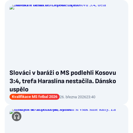
Slováci v baráži o MS podlehli Kosovu
3:4, trefa Haraslína nestačila. Dánsko
uspělo
Kvalifikace MS fotbal 2026
26. března 2026
23:40