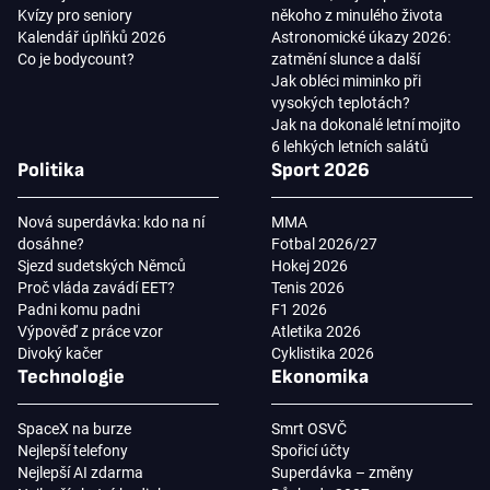
Kvízy pro seniory
někoho z minulého života
Kalendář úplňků 2026
Astronomické úkazy 2026:
Co je bodycount?
zatmění slunce a další
Jak obléci miminko při
vysokých teplotách?
Jak na dokonalé letní mojito
6 lehkých letních salátů
Politika
Sport 2026
Nová superdávka: kdo na ní
MMA
dosáhne?
Fotbal 2026/27
Sjezd sudetských Němců
Hokej 2026
Proč vláda zavádí EET?
Tenis 2026
Padni komu padni
F1 2026
Výpověď z práce vzor
Atletika 2026
Divoký kačer
Cyklistika 2026
Technologie
Ekonomika
SpaceX na burze
Smrt OSVČ
Nejlepší telefony
Spořicí účty
Nejlepší AI zdarma
Superdávka – změny