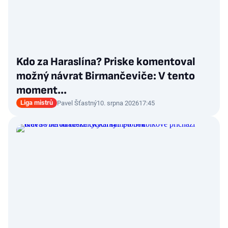
Kdo za Haraslína? Priske komentoval
možný návrat Birmančeviče: V tento
moment...
Liga mistrů
Pavel Šťastný
10. srpna 2026
17:45