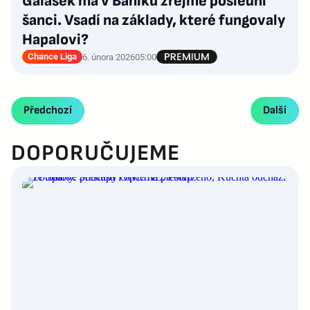
Galásek má v Baníku zřejmě poslední
šanci. Vsadí na základy, které fungovaly
Hapalovi?
Chance Liga
6. února 2026
05:00
Předchozí
Další
DOPORUČUJEME