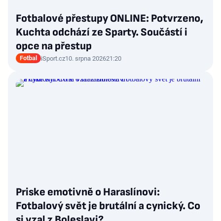
Fotbalové přestupy ONLINE: Potvrzeno,
Kuchta odchází ze Sparty. Součástí i
opce na přestup
Fotbal
iSport.cz
10. srpna 2026
21:20
Priske emotivně o Haraslínovi:
Fotbalový svět je brutální a cynický. Co
si vzal z Boleslavi?