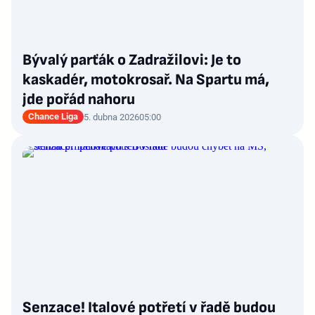
Bývalý parťák o Zadražilovi: Je to
kaskadér, motokrosař. Na Spartu má,
jde pořád nahoru
Chance Liga
5. dubna 2026
05:00
Senzace! Italové potřetí v řadě budou