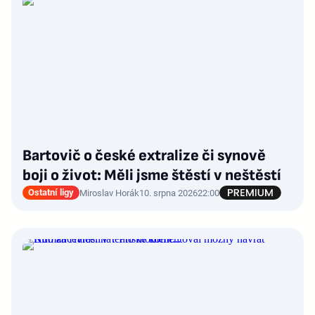
Bartovič o české extralize či synově
boji o život: Měli jsme štěstí v neštěstí
Ostatní ligy
Miroslav Horák
10. srpna 2026
22:00