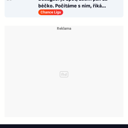
béčko. Počítáme s ním, říká
manažer Artisu. Pojezný padl
Chance Liga