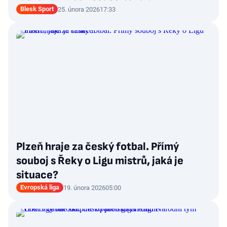
Blesk Sport
25. února 2026
17:33
Plzeň hraje za český fotbal. Přímý
souboj s Řeky o Ligu mistrů, jaká je
situace?
Evropská liga
19. února 2026
05:00