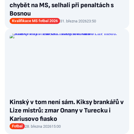
chybět na MS, selhali při penaltách s
Bosnou
Kvalifikace MS fotbal 2026
31. března 2026
23:50
Kinský v tom není sám. Kiksy brankářů v
Lize mistrů: zmar Onany v Turecku i
Kariusovo fiasko
Fotbal
28. března 2026
15:00