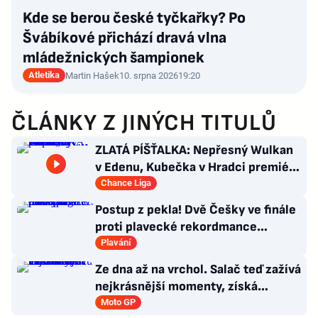
Kde se berou české tyčkařky? Po
Švábíkové přichází dravá vlna
mládežnických šampionek
Atletika
Martin Hašek
10. srpna 2026
19:20
ČLÁNKY Z JINÝCH TITULŮ
ZLATÁ PÍŠŤALKA: Nepřesný Wulkan
v Edenu, Kubečka v Hradci premiéru
zvládl, byť…
Chance Liga
Postup z pekla! Dvě Češky ve finále
proti plavecké rekordmance
Steenbergenové: Je to mazec
Plavání
Ze dna až na vrchol. Salač teď zažívá
nejkrásnější momenty, získá
smlouvu v MotoGP?
Moto GP