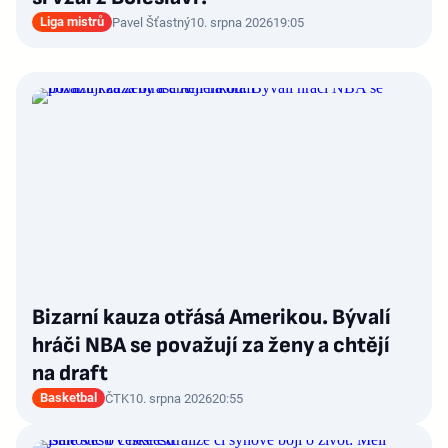
Liga mistrů
Pavel Šťastný
10. srpna 2026
19:05
Bizarní kauza otřásá Amerikou. Bývalí
hráči NBA se považují za ženy a chtějí
na draft
Basketbal
ČTK
10. srpna 2026
20:55