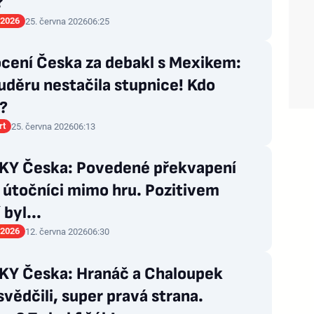
?
 2026
25. června 2026
06:25
cení Česka za debakl s Mexikem:
děru nestačila stupnice! Kdo
?
rt
25. června 2026
06:13
Y Česka: Povedené překvapení
 útočníci mimo hru. Pozitivem
 byl...
 2026
12. června 2026
06:30
Y Česka: Hranáč a Chaloupek
vědčili, super pravá strana.