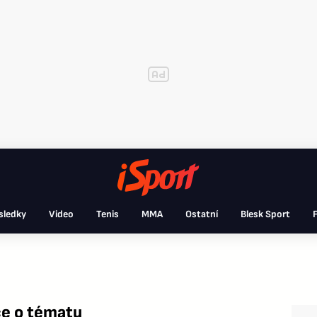
sledky
Video
Tenis
MMA
Ostatní
Blesk Sport
F
e o tématu