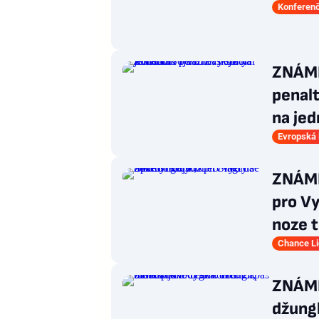
Konferenč
ZNÁMKY
penal
na jed
Evropská 
ZNÁMK
pro Vy
noze t
Chance L
ZNÁMKY
džungl