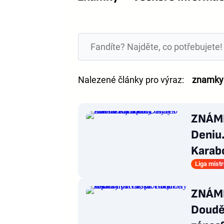
Nalezené články pro výraz:
znamky
ZNÁMK
Deniu.
Karab
Liga mist
ZNÁMK
Douděr