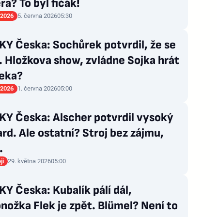
a? To byl fičák!
 2026
5. června 2026
05:30
Y Česka: Sochůrek potvrdil, že se
. Hložkova show, zvládne Sojka hrát
eka?
 2026
1. června 2026
05:00
Y Česka: Alscher potvrdil vysoký
rd. Ale ostatní? Stroj bez zájmu,
…
ji
29. května 2026
05:00
 Česka: Kubalík pálí dál,
nožka Flek je zpět. Blümel? Není to