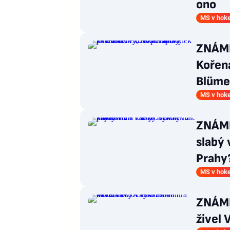
ono
MS v hoke
ZNÁMK
Kořen
Blüme
MS v hoke
ZNÁMK
slabý 
Prahy
MS v hoke
ZNÁMK
živel 