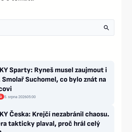
Y Sparty: Ryneš musel zaujmout i
 Smolař Suchomel, co bylo znát na
covi
rů
5. srpna 2026
05:00
Y Česka: Krejčí nezabránil chaosu.
a takticky plaval, proč hrál celý