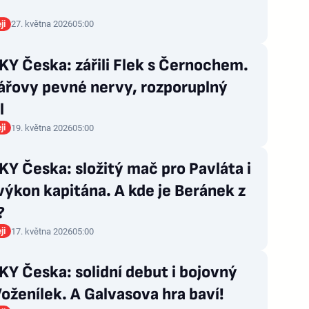
ji
27. května 2026
05:00
Y Česka: zářili Flek s Černochem.
ářovy pevné nervy, rozporuplný
l
ji
19. května 2026
05:00
Y Česka: složitý mač pro Pavláta i
výkon kapitána. A kde je Beránek z
?
ji
17. května 2026
05:00
Y Česka: solidní debut i bojovný
Voženílek. A Galvasova hra baví!