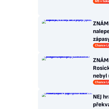
MS v hoke
ZNÁMK
nalepe
zápas
Chance L
ZNÁMK
Rosic
nebyl
Chance L
NEJ hr
překva