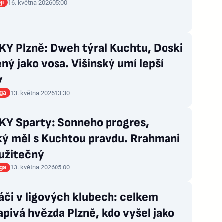
ji
16. května 2026
05:00
Y Plzně: Dweh týral Kuchtu, Doski
ný jako vosa. Višinský umí lepší
y
iga
13. května 2026
13:30
Y Sparty: Sonneho progres,
ký měl s Kuchtou pravdu. Rrahmani
 užitečný
iga
13. května 2026
05:00
áči v ligových klubech: celkem
pivá hvězda Plzně, kdo vyšel jako