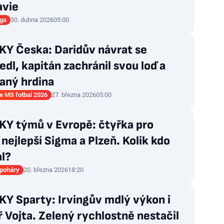
avie
iga
30. dubna 2026
05:00
Y Česka: Daridův návrat se
dl, kapitán zachránil svou loď a
aný hrdina
ce MS fotbal 2026
27. března 2026
05:00
Y týmů v Evropě: čtyřka pro
, nejlepší Sigma a Plzeň. Kolik kdo
l?
 poháry
20. března 2026
18:20
Y Sparty: Irvingův mdlý výkon i
 Vojta. Zelený rychlostně nestačil