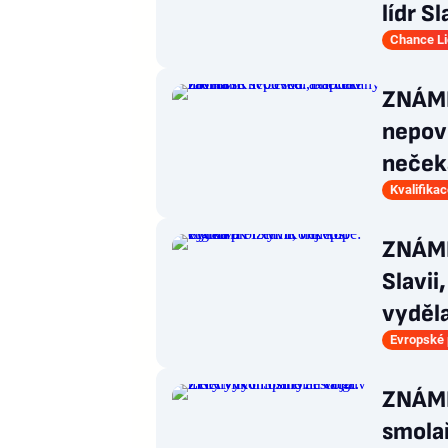
lídr Sl
Chance L
ZNÁMK
nepove
neček
Kvalifika
ZNÁMK
Slavii
vyděla
Evropské
ZNÁMK
smolař