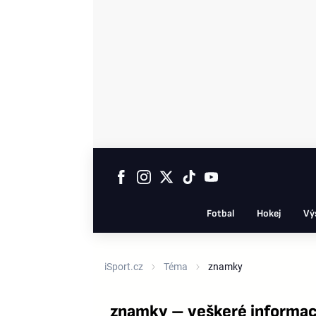
Fotbal
Hokej
Vý
iSport.cz
Téma
znamky
znamky – veškeré informac