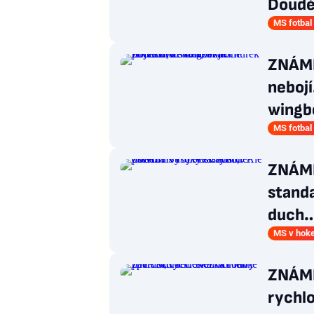
Douděr
MS fotbal
ZNÁMK
nebojí
wingb
MS fotbal
ZNÁMK
standa
duch
MS v hoke
ZNÁMKY
rychlo