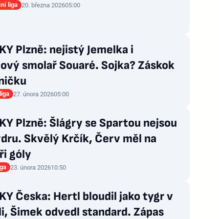
ní liga
20. března 2026
05:00
 Plzně: nejistý Jemelka i
tový smolař Souaré. Sojka? Záskok
ničku
liga
27. února 2026
05:00
Y Plzně: Šlágry se Spartou nejsou
dru. Skvělý Krčík, Červ měl na
ři góly
iga
23. února 2026
10:50
 Česka: Hertl bloudil jako tygr v
i, Šimek odvedl standard. Zápas