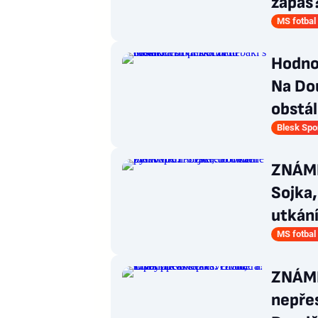
zápas
MS fotbal
Hodno
Na Dou
obstál
Blesk Spo
ZNÁMK
Sojka,
utkání
MS fotbal
ZNÁMK
nepřes