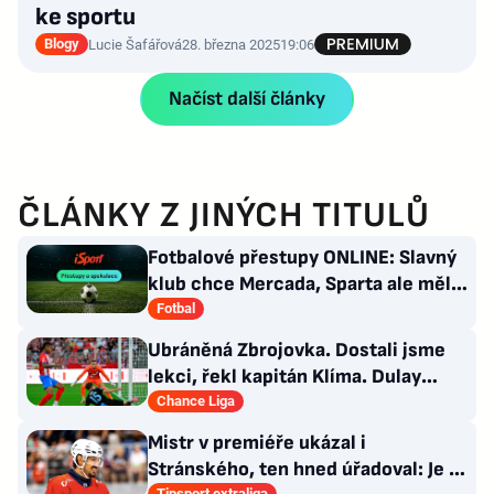
ke sportu
Blogy
Lucie Šafářová
28. března 2025
19:06
Načíst další články
ČLÁNKY Z JINÝCH TITULŮ
Fotbalové přestupy ONLINE: Slavný
klub chce Mercada, Sparta ale měla
nabídku odmítnout
Fotbal
Ubráněná Zbrojovka. Dostali jsme
lekci, řekl kapitán Klíma. Dulay
překonal kamaráda
Chance Liga
Mistr v premiéře ukázal i
Stránského, ten hned úřadoval: Je to
Tipsport extraliga