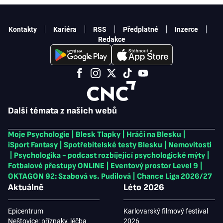
Kontakty
Kariéra
RSS
Předplatné
Inzerce
Redakce
Další témata z našich webů
Moje Psychologie
|
Blesk Tlapky
|
Hráči na Blesku
|
iSport Fantasy
|
Spotřebitelské testy Blesku
|
Nemovitosti
|
Psychologika - podcast rozbíjející psychologické mýty
|
Fotbalové přestupy ONLINE
|
Eventový prostor Level 9
|
OKTAGON 92: Szabová vs. Pudilová
|
Chance Liga 2026/27
Aktuálně
Léto 2026
Epicentrum
Karlovarský filmový festival
Neštovice: příznaky, léčba
2026