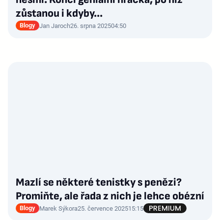
zůstanou i kdyby...
Blogy
Jan Jaroch
26. srpna 2025
04:50
Mazlí se některé tenistky s penězi?
Promiňte, ale řada z nich je lehce obézní
Blogy
Marek Sýkora
25. července 2025
15:15