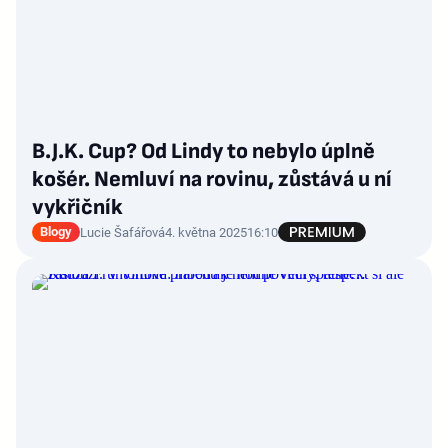
B.J.K. Cup? Od Lindy to nebylo úplně
košér. Nemluví na rovinu, zůstává u ní
vykřičník
Blogy
Lucie Šafářová
4. května 2025
16:10