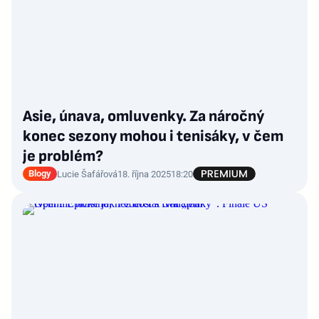
Asie, únava, omluvenky. Za náročný
konec sezony mohou i tenisáky, v čem
je problém?
Blogy
Lucie Šafářová
18. října 2025
18:20