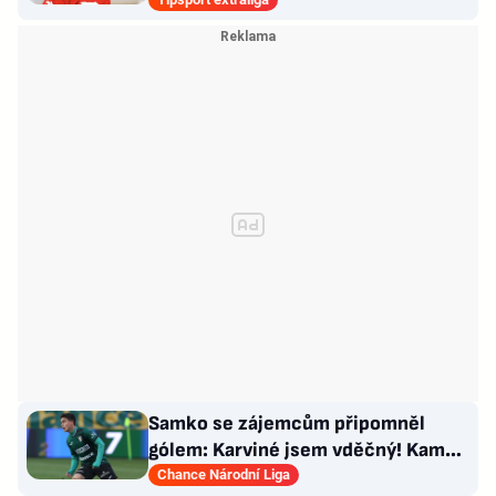
pro mě úplně nové…
Samko se zájemcům připomněl
gólem: Karviné jsem vděčný! Kam
může odejít Štorman?
Chance Národní Liga