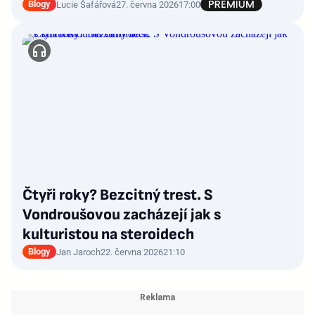
Blogy
Lucie Šafářová
27. června 2026
17:00
Čtyři roky? Bezcitný trest. S
Vondroušovou zacházejí jak s
kulturistou na steroidech
Blogy
Jan Jaroch
22. června 2026
21:10