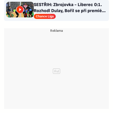
SESTŘIH: Zbrojovka - Liberec 0:1.
Rozhodl Dulay, Bořil se při premiéře
za Slovan zranil
Chance Liga