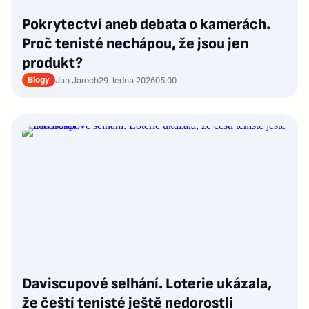
Pokrytectví aneb debata o kamerách.
Proč tenisté nechápou, že jsou jen
produkt?
Blogy
Jan Jaroch
29. ledna 2026
05:00
Daviscupové selhání. Loterie ukázala,
že čeští tenisté ještě nedorostli