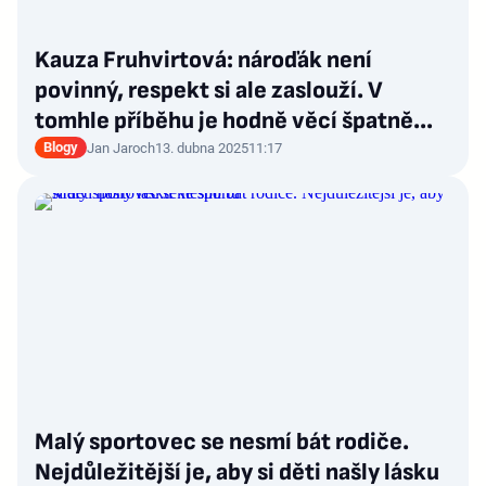
Kauza Fruhvirtová: nároďák není
povinný, respekt si ale zaslouží. V
tomhle příběhu je hodně věcí špatně…
Blogy
Jan Jaroch
13. dubna 2025
11:17
Malý sportovec se nesmí bát rodiče.
Nejdůležitější je, aby si děti našly lásku