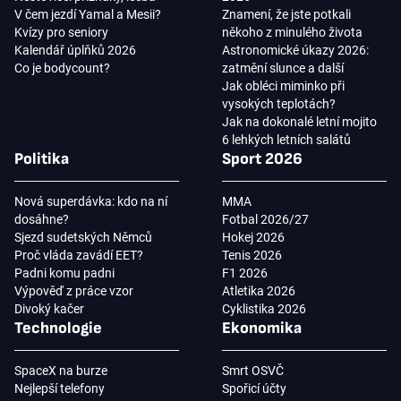
V čem jezdí Yamal a Mesii?
Znamení, že jste potkali
Kvízy pro seniory
někoho z minulého života
Kalendář úplňků 2026
Astronomické úkazy 2026:
Co je bodycount?
zatmění slunce a další
Jak obléci miminko při
vysokých teplotách?
Jak na dokonalé letní mojito
6 lehkých letních salátů
Politika
Sport 2026
Nová superdávka: kdo na ní
MMA
dosáhne?
Fotbal 2026/27
Sjezd sudetských Němců
Hokej 2026
Proč vláda zavádí EET?
Tenis 2026
Padni komu padni
F1 2026
Výpověď z práce vzor
Atletika 2026
Divoký kačer
Cyklistika 2026
Technologie
Ekonomika
SpaceX na burze
Smrt OSVČ
Nejlepší telefony
Spořicí účty