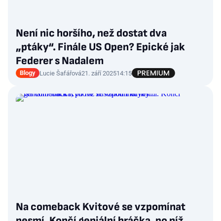
Není nic horšího, než dostat dva
„ptáky“. Finále US Open? Epické jak
Federer s Nadalem
Blogy
Lucie Šafářová
21. září 2025
14:15
Na comeback Kvitové se vzpomínat
nesmí. Končí geniální hráčka, po níž