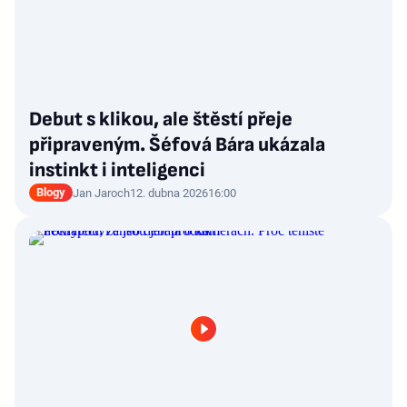
Debut s klikou, ale štěstí přeje
připraveným. Šéfová Bára ukázala
instinkt i inteligenci
Blogy
Jan Jaroch
12. dubna 2026
16:00