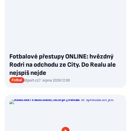
Fotbalové přestupy ONLINE: hvězdný
Rodri na odchodu ze City. Do Realu ale
nejspíš nejde
Fotbal
iSport.cz
7. srpna 2026
12:00