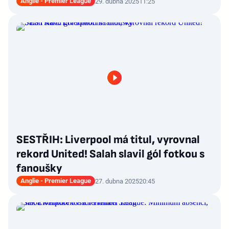
Anglie - Premier League
29. dubna 2025
11:25
SESTŘIH: Liverpool má titul, vyrovnal
rekord United! Salah slavil gól fotkou s
fanoušky
Anglie - Premier League
27. dubna 2025
20:45