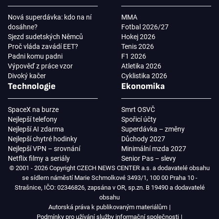
Nová superdávka: kdo na ní
MMA
dosáhne?
Fotbal 2026/27
Sjezd sudetských Němců
Hokej 2026
Proč vláda zavádí EET?
Tenis 2026
Padni komu padni
F1 2026
Výpověď z práce vzor
Atletika 2026
Divoký kačer
Cyklistika 2026
Technologie
Ekonomika
SpaceX na burze
Smrt OSVČ
Nejlepší telefony
Spořicí účty
Nejlepší AI zdarma
Superdávka – změny
Nejlepší chytré hodinky
Důchody 2027
Nejlepší VPN – srovnání
Minimální mzda 2027
Netflix filmy a seriály
Senior Pas – slevy
© 2001 - 2026 Copyright CZECH NEWS CENTER a.s. a dodavatelé obsahu
se sídlem náměstí Marie Schmolkové 3493/1, 100 00 Praha 10 -
Strašnice, IČO: 02346826, zapsána v OR, sp.zn. B 19490 a dodavatelé
obsahu
Autorská práva k publikovaným materiálům
Podmínky pro užívání služby informační společnosti