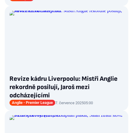
Revize kádru Liverpoolu: Mistři Anglie
rekordně posilují, Jaroš mezi
odcházejícími
Anglie - Premier League
7. července 2025
05:00