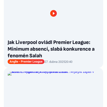
Jak Liverpool ovládl Premier League:
Minimum absencí, slabá konkurence a
fenomén Salah
Anglie - Premier League
27. dubna 2025
20:40