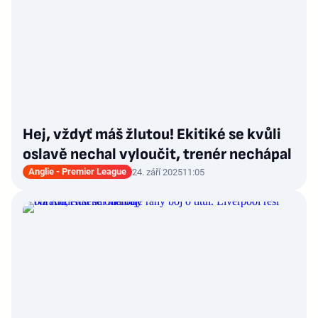
Hej, vždyť máš žlutou! Ekitiké se kvůli
oslavě nechal vyloučit, trenér nechápal
Anglie - Premier League
24. září 2025
11:05