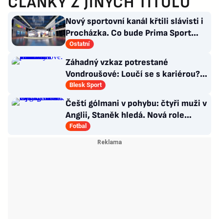
ČLÁNKY Z JINÝCH TITULŮ
Nový sportovní kanál křtili slávisti i
Procházka. Co bude Prima Sport
vysílat?
Ostatní
Záhadný vzkaz potrestané
Vondroušové: Loučí se s kariérou?!
Zaskočení fanoušci
Blesk Sport
Čeští gólmani v pohybu: čtyři muži v
Anglii, Staněk hledá. Nová role
Kinského
Fotbal