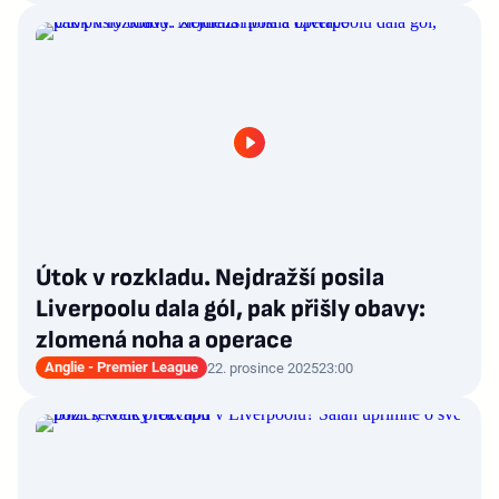
Útok v rozkladu. Nejdražší posila
Liverpoolu dala gól, pak přišly obavy:
zlomená noha a operace
Anglie - Premier League
22. prosince 2025
23:00