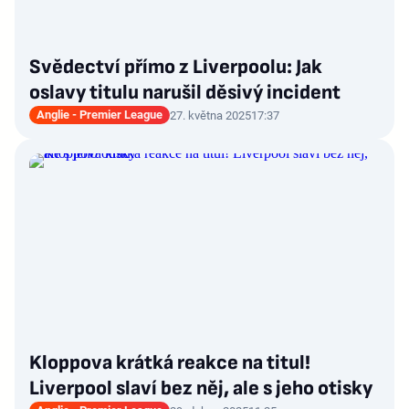
Svědectví přímo z Liverpoolu: Jak
oslavy titulu narušil děsivý incident
Anglie - Premier League
27. května 2025
17:37
Kloppova krátká reakce na titul!
Liverpool slaví bez něj, ale s jeho otisky