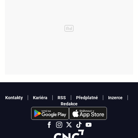
Kontakty
Kariéra
RSS
Předplatné
Inzerce
Redakce