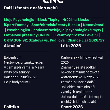
Další témata z našich webů
Moje Psychologie
|
Blesk Tlapky
|
Hráči na Blesku
|
iSport Fantasy
|
Spotřebitelské testy Blesku
|
Nemovitosti
|
Psychologika - podcast rozbíjející psychologické mýty
|
Fotbalové přestupy ONLINE
|
Eventový prostor Level 9
|
OKTAGON 92: Szabová vs. Pudilová
|
Chance Liga 2026/27
Aktuálně
Léto 2026
Epicentrum
Karlovarský filmový festival
Neštovice: příznaky, léčba
2026
V čem jezdí Yamal a Mesii?
Znamení, že jste potkali
Kvízy pro seniory
někoho z minulého života
Kalendář úplňků 2026
Astronomické úkazy 2026:
Co je bodycount?
zatmění slunce a další
Jak obléci miminko při
vysokých teplotách?
Jak na dokonalé letní mojito
6 lehkých letních salátů
Politika
Sport 2026