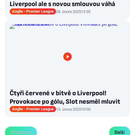
Liverpool ale s novou smlouvou váhá
Anglie - Premier League
28. února 2025
13:30
Čtyři červené v bitvě o Liverpool!
Provokace po gólu, Slot nesměl mluvit
Anglie - Premier League
13. února 2025
10:00
Předchozí
Další