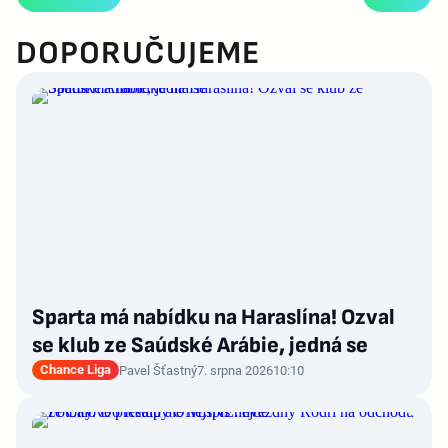
DOPORUČUJEME
Sparta má nabídku na Haraslína! Ozval
se klub ze Saúdské Arábie, jedná se
Chance Liga
Pavel Šťastný
7. srpna 2026
10:10