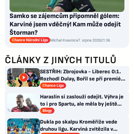
Samko se zájemcům připomněl gólem:
Karviné jsem vděčný! Kam může odejít
Štorman?
Chance Národní Liga
Michal Kvasnica
7. srpna 2026
21:36
ČLÁNKY Z JINÝCH TITULŮ
SESTŘIH: Zbrojovka - Liberec 0:1.
Rozhodl Dulay, Bořil se při premiéře
za Slovan zranil
Chance Liga
Haraslín si zaslouží odejít. Výhra je
to i pro Spartu, ale měla by ještě
zareagovat
Blogy
Dukla po skalpu Kroměříže vede
druhou ligu. Karviná zvítězila v