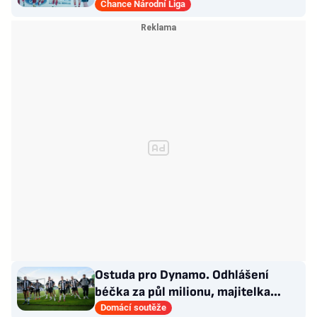
Prostějově, remíza Ústí
Chance Národní Liga
Ostuda pro Dynamo. Odhlášení
béčka za půl milionu, majitelka
odmítla nabídku kraje
Domácí soutěže