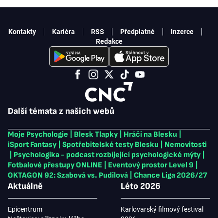
Kontakty
Kariéra
RSS
Předplatné
Inzerce
Redakce
Další témata z našich webů
Moje Psychologie
|
Blesk Tlapky
|
Hráči na Blesku
|
iSport Fantasy
|
Spotřebitelské testy Blesku
|
Nemovitosti
|
Psychologika - podcast rozbíjející psychologické mýty
|
Fotbalové přestupy ONLINE
|
Eventový prostor Level 9
|
OKTAGON 92: Szabová vs. Pudilová
|
Chance Liga 2026/27
Aktuálně
Léto 2026
Epicentrum
Karlovarský filmový festival