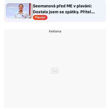
Seemanová před ME v plavání:
Dostala jsem se zpátky. Přítel
Choupenitch? Motivuje mě
Plavání