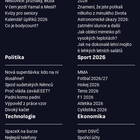
Neštovice: příznaky, léčba
2026
V čem jezdí Yamal a Mesii?
Znamení, že jste potkali
Kvízy pro seniory
někoho z minulého života
Kalendář úplňků 2026
Astronomické úkazy 2026:
Co je bodycount?
zatmění slunce a další
Jak obléci miminko při
vysokých teplotách?
Jak na dokonalé letní mojito
6 lehkých letních salátů
Politika
Sport 2026
Nová superdávka: kdo na ní
MMA
dosáhne?
Fotbal 2026/27
Sjezd sudetských Němců
Hokej 2026
Proč vláda zavádí EET?
Tenis 2026
Padni komu padni
F1 2026
Výpověď z práce vzor
Atletika 2026
Divoký kačer
Cyklistika 2026
Technologie
Ekonomika
SpaceX na burze
Smrt OSVČ
Nejlepší telefony
Spořicí účty