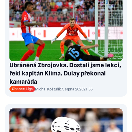
Ubráněná Zbrojovka. Dostali jsme lekci,
řekl kapitán Klíma. Dulay překonal
kamaráda
Chance Liga
Michal Koštuřík
7. srpna 2026
21:55