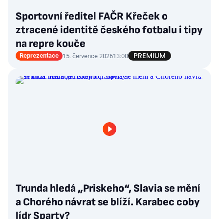
Sportovní ředitel FAČR Křeček o
ztracené identitě českého fotbalu i tipy
na repre kouče
Reprezentace
15. července 2026
13:00
Trunda hledá „Priskeho“, Slavia se mění
a Chorého návrat se blíží. Karabec coby
lídr Sparty?