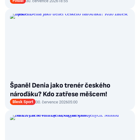
Fotbal
30. července 2026
18:55
Španěl Denia jako trenér českého
nároďáku? Kdo zatřese měšcem!
Blesk Sport
30. července 2026
05:00