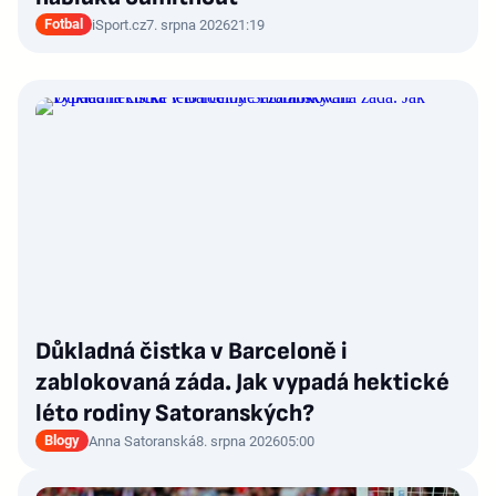
Fotbal
iSport.cz
7. srpna 2026
21:19
Důkladná čistka v Barceloně i
zablokovaná záda. Jak vypadá hektické
léto rodiny Satoranských?
Blogy
Anna Satoranská
8. srpna 2026
05:00