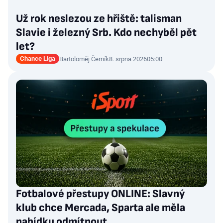
Už rok neslezou ze hřiště: talisman
Slavie i železný Srb. Kdo nechyběl pět
let?
Chance Liga
Bartoloměj Černík
8. srpna 2026
05:00
Fotbalové přestupy ONLINE: Slavný
klub chce Mercada, Sparta ale měla
nabídku odmítnout