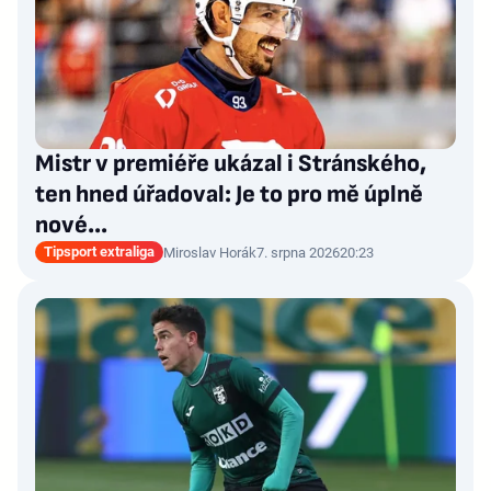
Mistr v premiéře ukázal i Stránského,
ten hned úřadoval: Je to pro mě úplně
nové…
Tipsport extraliga
Miroslav Horák
7. srpna 2026
20:23