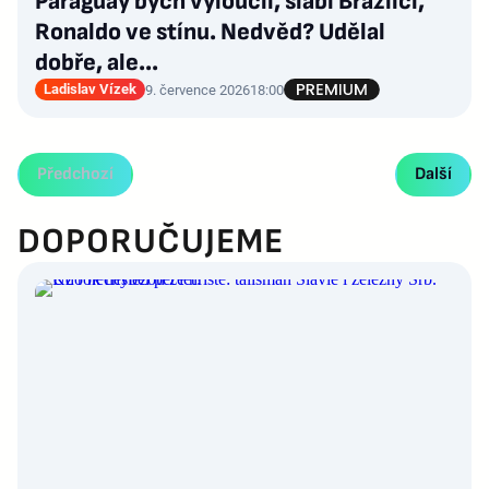
Paraguay bych vyloučil, slabí Brazilci,
Ronaldo ve stínu. Nedvěd? Udělal
dobře, ale...
Ladislav Vízek
9. července 2026
18:00
Předchozí
Další
DOPORUČUJEME