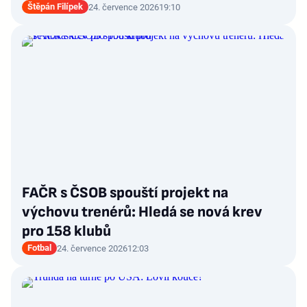
Štěpán Filípek
24. července 2026
19:10
FAČR s ČSOB spouští projekt na
výchovu trenérů: Hledá se nová krev
pro 158 klubů
Fotbal
24. července 2026
12:03