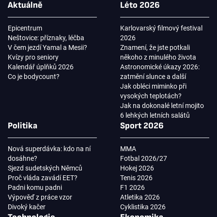
Aktuálně
Léto 2026
Epicentrum
Karlovarský filmový festival
Neštovice: příznaky, léčba
2026
V čem jezdí Yamal a Mesii?
Znamení, že jste potkali
Kvízy pro seniory
někoho z minulého života
Kalendář úplňků 2026
Astronomické úkazy 2026:
Co je bodycount?
zatmění slunce a další
Jak obléci miminko při
vysokých teplotách?
Jak na dokonalé letní mojito
6 lehkých letních salátů
Politika
Sport 2026
Nová superdávka: kdo na ní
MMA
dosáhne?
Fotbal 2026/27
Sjezd sudetských Němců
Hokej 2026
Proč vláda zavádí EET?
Tenis 2026
Padni komu padni
F1 2026
Výpověď z práce vzor
Atletika 2026
Divoký kačer
Cyklistika 2026