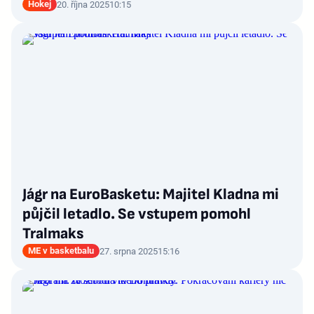
Hokej
20. října 2025
10:15
Jágr na EuroBasketu: Majitel Kladna mi
půjčil letadlo. Se vstupem pomohl
Tralmaks
ME v basketbalu
27. srpna 2025
15:16