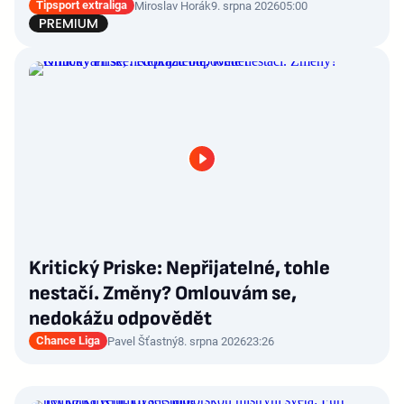
Tipsport extraliga
Miroslav Horák
9. srpna 2026
05:00
Kritický Priske: Nepřijatelné, tohle
nestačí. Změny? Omlouvám se,
nedokážu odpovědět
Chance Liga
Pavel Šťastný
8. srpna 2026
23:26