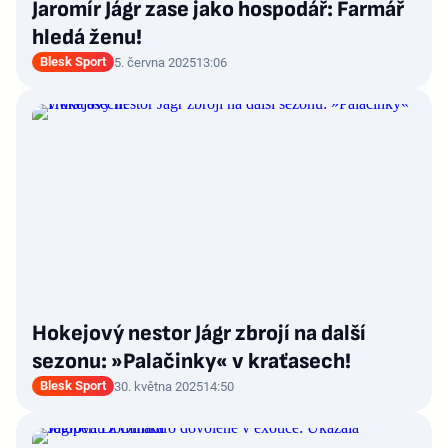
Jaromír Jágr zase jako hospodář: Farmář
hledá ženu!
Blesk Sport
5. června 2025
13:06
Hokejový nestor Jágr zbrojí na další
sezonu: »Palačinky« v kraťasech!
Blesk Sport
30. května 2025
14:50