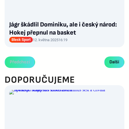
Jágr škádlil Dominiku, ale i český národ:
Hokej přepnul na basket
Blesk Sport
12. května 2025
16:19
Předchozí
Další
DOPORUČUJEME