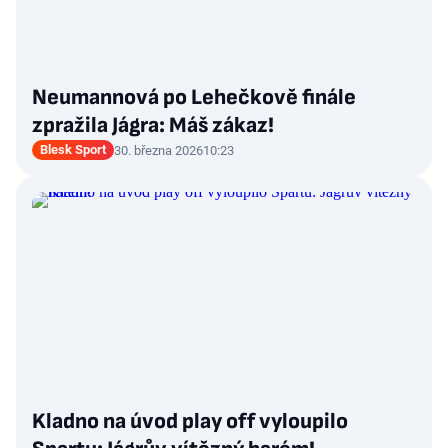
Neumannová po Lehečkově finále
zpražila Jágra: Máš zákaz!
Blesk Sport
30. března 2026
10:23
Kladno na úvod play off vyloupilo