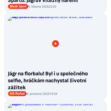
Spartu: Jágrův vítězný harém!
Blesk Sport
9. března 2026
22:03
Jágr na florbalu! Byl i u společného
selfie, hráčkám nachystal životní
zážitek
MS florbal
8. prosince 2025
19:04