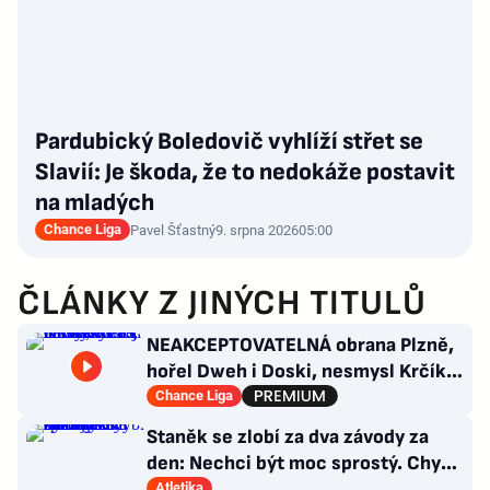
Pardubický Boledovič vyhlíží střet se
Slavií: Je škoda, že to nedokáže postavit
na mladých
Chance Liga
Pavel Šťastný
9. srpna 2026
05:00
ČLÁNKY Z JINÝCH TITULŮ
NEAKCEPTOVATELNÁ obrana Plzně,
hořel Dweh i Doski, nesmysl Krčíka.
Ustojí to Hyský?
Chance Liga
Staněk se zlobí za dva závody za
den: Nechci být moc sprostý. Chybí
nám styčný důstojník
Atletika