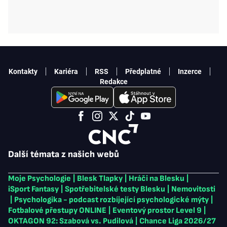
Kontakty
Kariéra
RSS
Předplatné
Inzerce
Redakce
Další témata z našich webů
Moje Psychologie
|
Blesk Tlapky
|
Hráči na Blesku
|
iSport Fantasy
|
Spotřebitelské testy Blesku
|
Nemovitosti
|
Psychologika - podcast rozbíjející psychologické mýty
|
Fotbalové přestupy ONLINE
|
Eventový prostor Level 9
|
OKTAGON 92: Szabová vs. Pudilová
|
Chance Liga 2026/27