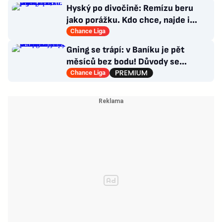
Hyský po divočině: Remízu beru
jako porážku. Kdo chce, najde i
hodně pozitivních věcí
Chance Liga
Gning se trápí: v Baníku je pět
měsíců bez bodu! Důvody se
opakují u tří trenérů
Chance Liga