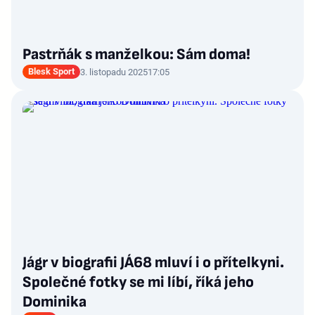
Pastrňák s manželkou: Sám doma!
Blesk Sport
3. listopadu 2025
17:05
Jágr v biografii JÁ68 mluví i o přítelkyni.
Společné fotky se mi líbí, říká jeho
Dominika