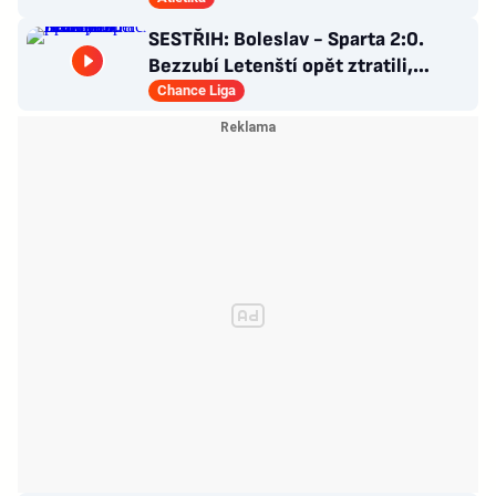
SESTŘIH: Boleslav - Sparta 2:0.
Bezzubí Letenští opět ztratili,
domácí rozhodli v první půli
Chance Liga