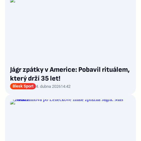
Jágr zpátky v Americe: Pobavil rituálem,
který drží 35 let!
Blesk Sport
4. dubna 2026
14:42