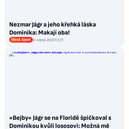
Nezmar Jágr a jeho křehká láska
Dominika: Makají oba!
Blesk Sport
8. srpna 2025
13:21
»Bejby« Jágr se na Floridě špičkoval s
Dominikou kvůli lososovi: Možná mě