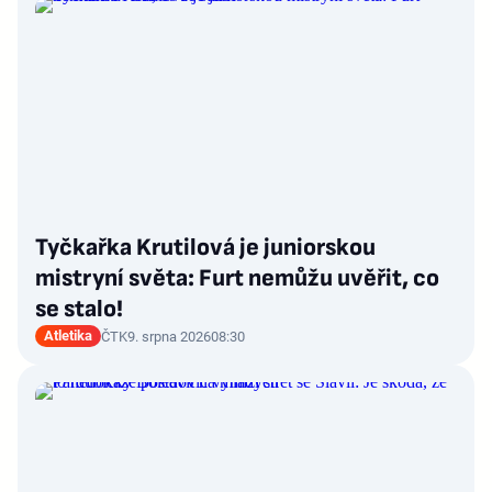
Tyčkařka Krutilová je juniorskou
mistryní světa: Furt nemůžu uvěřit, co
se stalo!
Atletika
ČTK
9. srpna 2026
08:30