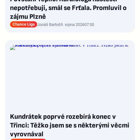
nepotřebuji, smál se Frťala. Promluvil o
zájmu Plzně
Chance Liga
Jonáš Bartoš
9. srpna 2026
07:30
Kundrátek poprvé rozebírá konec v
Třinci: Těžko jsem se s některými věcmi
vyrovnával