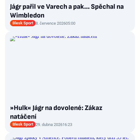
Jágr pařil ve Varech a pak... Spěchal na
Wimbledon
Blesk Sport
8. července 2026
05:00
»Hulk« Jágr na dovolené: Zákaz
natáčení
Blesk Sport
29. dubna 2026
16:23