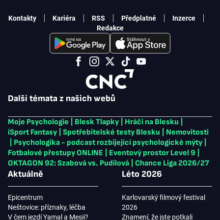
Kontakty
Kariéra
RSS
Předplatné
Inzerce
Redakce
Další témata z našich webů
Moje Psychologie
|
Blesk Tlapky
|
Hráči na Blesku
|
iSport Fantasy
|
Spotřebitelské testy Blesku
|
Nemovitosti
|
Psychologika - podcast rozbíjející psychologické mýty
|
Fotbalové přestupy ONLINE
|
Eventový prostor Level 9
|
OKTAGON 92: Szabová vs. Pudilová
|
Chance Liga 2026/27
Aktuálně
Léto 2026
Epicentrum
Karlovarský filmový festival
Neštovice: příznaky, léčba
2026
V čem jezdí Yamal a Mesii?
Znamení, že jste potkali