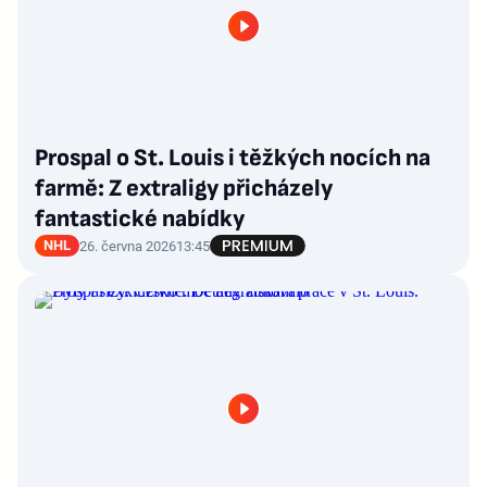
Prospal o St. Louis i těžkých nocích na
farmě: Z extraligy přicházely
fantastické nabídky
NHL
26. června 2026
13:45