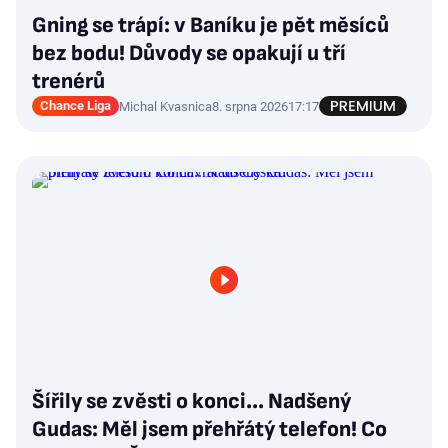
Gning se trápí: v Baníku je pět měsíců
bez bodu! Důvody se opakují u tří
trenérů
Chance Liga
Michal Kvasnica
8. srpna 2026
17:17
Šířily se zvěsti o konci... Nadšený
Gudas: Měl jsem přehřátý telefon! Co