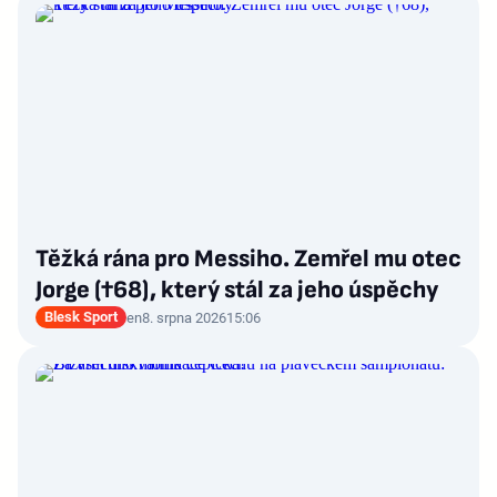
Těžká rána pro Messiho. Zemřel mu otec
Jorge (†68), který stál za jeho úspěchy
Blesk Sport
en
8. srpna 2026
15:06