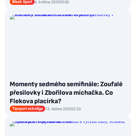
Blesk Sport
6. května 2025
05:00
Momenty sedmého semifinále: Zoufalé
přesilovky i Zbořilova míchačka. Co
Flekova placírka?
Tipsport extraliga
13. dubna 2025
22:20