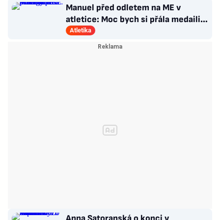
Manuel před odletem na ME v
atletice: Moc bych si přála medaili.
Prozradila strategii
Atletika
Anna Satoranská o konci v