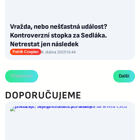
Vražda, nebo nešťastná událost?
Kontroverzní stopka za Sedláka.
Netrestat jen následek
Patrik Czepiec
8. dubna 2025
16:44
Předchozí
Další
DOPORUČUJEME