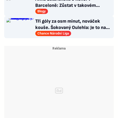
Barceloně: Zůstat v takovém
chaosu bych svému muži nepřála
Blogy
Tři góly za osm minut, nováček
kouše. Šokovaný Oulehla: Je to na
ho*no, řešíme posily
Chance Národní Liga