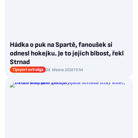
Hádka o puk na Spartě, fanoušek si
odnesl hokejku. Je to jejich blbost, řekl
Strnad
Tipsport extraliga
28. března 2026
19:54