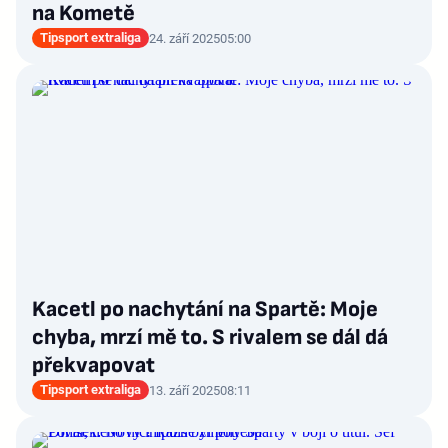
na Kometě
Tipsport extraliga
24. září 2025
05:00
Kacetl po nachytání na Spartě: Moje
chyba, mrzí mě to. S rivalem se dál dá
překvapovat
Tipsport extraliga
13. září 2025
08:11