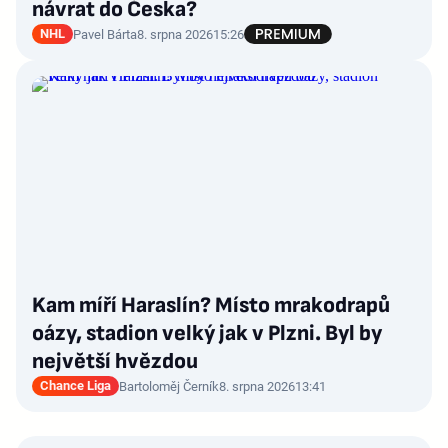
návrat do Česka?
NHL
Pavel Bárta
8. srpna 2026
15:26
Kam míří Haraslín? Místo mrakodrapů
oázy, stadion velký jak v Plzni. Byl by
největší hvězdou
Chance Liga
Bartoloměj Černík
8. srpna 2026
13:41