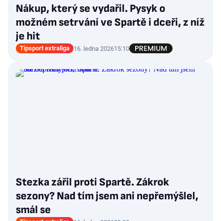
Nákup, který se vydařil. Pysyk o
možném setrvání ve Spartě i dceři, z níž
je hit
Tipsport extraliga
16. ledna 2026
15:10
Stezka zářil proti Spartě. Zákrok
sezony? Nad tím jsem ani nepřemýšlel,
smál se