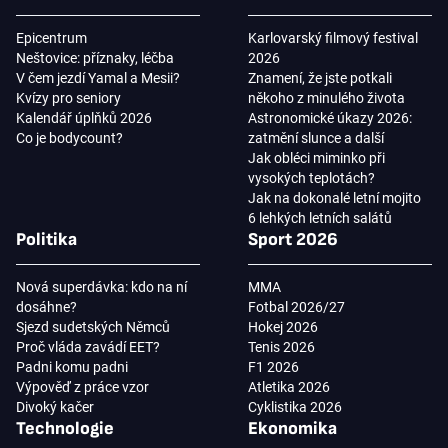
Epicentrum
Karlovarský filmový festival
Neštovice: příznaky, léčba
2026
V čem jezdí Yamal a Mesii?
Znamení, že jste potkali
Kvízy pro seniory
někoho z minulého života
Kalendář úplňků 2026
Astronomické úkazy 2026:
Co je bodycount?
zatmění slunce a další
Jak obléci miminko při
vysokých teplotách?
Jak na dokonalé letní mojito
6 lehkých letních salátů
Politika
Sport 2026
Nová superdávka: kdo na ní
MMA
dosáhne?
Fotbal 2026/27
Sjezd sudetských Němců
Hokej 2026
Proč vláda zavádí EET?
Tenis 2026
Padni komu padni
F1 2026
Výpověď z práce vzor
Atletika 2026
Divoký kačer
Cyklistika 2026
Technologie
Ekonomika