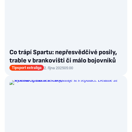
Co trápí Spartu: nepřesvědčivé posily,
trable v brankovišti či málo bojovníků
Tipsport extraliga
2. října 2025
05:00