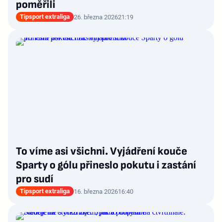
poměřili
Tipsport extraliga
26. března 2026
21:19
To víme asi všichni. Vyjádření kouče
Sparty o gólu přineslo pokutu i zastání
pro sudí
Tipsport extraliga
16. března 2026
16:40