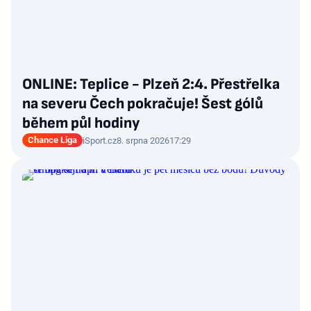
ONLINE: Teplice - Plzeň 2:4. Přestřelka
na severu Čech pokračuje! Šest gólů
během půl hodiny
Chance Liga
iSport.cz
8. srpna 2026
17:29