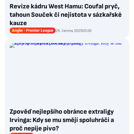
Revize kádru West Hamu: Coufal pryč,
tahoun Souček či nejistota v sázkařské
kauze
Anglie - Premier League
29. června 2025
05:00
Zpověď nejlepšího obránce extraligy
Irvinga: Kdy se mu smějí spoluhráči a
proč nepije pivo?