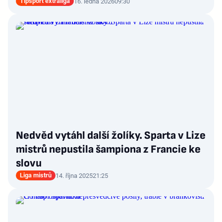
Tipsport extraliga
16. ledna 2026
09:30
Nedvěd vytáhl další žolíky. Sparta v Lize
mistrů nepustila šampiona z Francie ke
slovu
Liga mistrů
14. října 2025
21:25