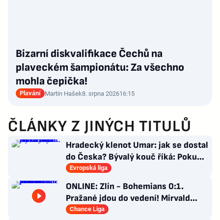
Bizarní diskvalifikace Čechů na
plaveckém šampionátu: Za všechno
mohla čepička!
Plavání
Martin Hašek
8. srpna 2026
16:15
ČLÁNKY Z JINÝCH TITULŮ
Hradecký klenot Umar: jak se dostal
do Česka? Bývalý kouč říká: Pokud
nezblbne...
Evropská liga
ONLINE: Zlín - Bohemians 0:1.
Pražané jdou do vedení! Mirvald
zaznamenal první trefu v lize
Chance Liga