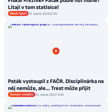
Pískal »řezník« Paták podle not mafie?
Lítají v tom statisíce!
Blesk Sport
23. srpna 2023
22:00
Paták vystoupil z FAČR. Disciplinárka na
něj nemůže, ale… Trest může přijít
Domácí soutěže
23. srpna 2023
14:40