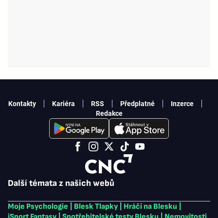
Kontakty
Kariéra
RSS
Předplatné
Inzerce
Redakce
Další témata z našich webů
Moje Psychologie
|
Blesk Tlapky
|
Hráči na Blesku
|
iSport Fantasy
|
Spotřebitelské testy Blesku
|
Nemovitosti