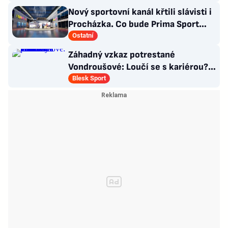
Nový sportovní kanál křtili slávisti i
Procházka. Co bude Prima Sport
vysílat?
Ostatní
Záhadný vzkaz potrestané
Vondroušové: Loučí se s kariérou?!
Zaskočení fanoušci
Blesk Sport