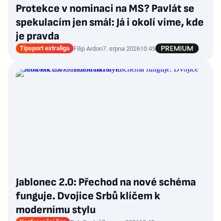
Protekce v nominaci na MS? Pavlát se
spekulacím jen smál: Já i okolí víme, kde
je pravda
Tipsport extraliga
Filip Ardon
7. srpna 2026
10:45
Jablonec 2.0: Přechod na nové schéma
funguje. Dvojice Srbů klíčem k
modernímu stylu