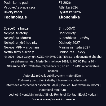
Padni komu padni
F1 2026
Výpověď z práce vzor
Atletika 2026
Divoký kačer
Cyklistika 2026
Technologie
Ekonomika
SpaceX na burze
Smrt OSVČ
Nejlepší telefony
Spořicí účty
Nejlepší AI zdarma
Superdávka – změny
Nejlepší chytré hodinky
Důchody 2027
Nejlepší VPN – srovnání
Minimální mzda 2027
Netflix filmy a seriály
Senior Pas – slevy
© 2001 - 2026 Copyright CZECH NEWS CENTER a.s. a dodavatelé obsahu
se sídlem náměstí Marie Schmolkové 3493/1, 100 00 Praha 10 -
Strašnice, IČO: 02346826, zapsána v OR, sp.zn. B 19490 a dodavatelé
obsahu
Autorská práva k publikovaným materiálům
Podmínky pro užívání služby informační společnosti
Informace o zpracování osobních údajů
Cookies
Nastavení soukromí
Vlastnická struktura
Jednotná kontaktní místa / Single Points of Contact
Etický kodex
Povinně zveřejňované informace