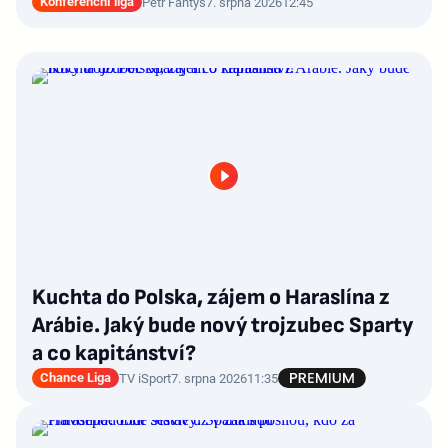
Konferenční liga
Petr Fantyš
7. srpna 2026
12:45
Kuchta do Polska, zájem o Haraslína z
Arábie. Jaký bude nový trojzubec Sparty
a co kapitánství?
Chance Liga
TV iSport
7. srpna 2026
11:35