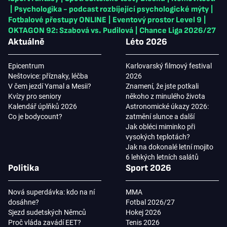
|
Psychologika - podcast rozbíjející psychologické mýty
|
Fotbalové přestupy ONLINE
|
Eventový prostor Level 9
|
OKTAGON 92: Szabová vs. Pudilová
|
Chance Liga 2026/27
Aktuálně
Léto 2026
Epicentrum
Karlovarský filmový festival
Neštovice: příznaky, léčba
2026
V čem jezdí Yamal a Mesii?
Znamení, že jste potkali
Kvízy pro seniory
někoho z minulého života
Kalendář úplňků 2026
Astronomické úkazy 2026:
Co je bodycount?
zatmění slunce a další
Jak obléci miminko při
vysokých teplotách?
Jak na dokonalé letní mojito
6 lehkých letních salátů
Politika
Sport 2026
Nová superdávka: kdo na ní
MMA
dosáhne?
Fotbal 2026/27
Sjezd sudetských Němců
Hokej 2026
Proč vláda zavádí EET?
Tenis 2026