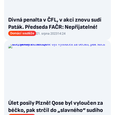
Divná penalta v ČFL, v akci znovu sudí
Paták. Předseda FAČR: Nepřijatelné!
Domácí soutěže
21. srpna 2023
14:24
Úlet posily Plzně! Qose byl vyloučen za
béčko, pak strčil do „slavného“ sudího