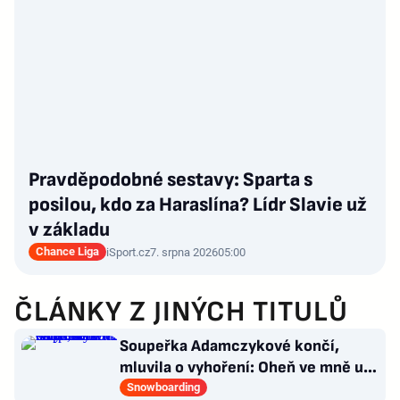
Pravděpodobné sestavy: Sparta s
posilou, kdo za Haraslína? Lídr Slavie už
v základu
Chance Liga
iSport.cz
7. srpna 2026
05:00
ČLÁNKY Z JINÝCH TITULŮ
Soupeřka Adamczykové končí,
mluvila o vyhoření: Oheň ve mně už
prostě není. Chce učit
Snowboarding