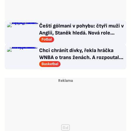
Čeští gólmani v pohybu: čtyři muži v
Anglii, Staněk hledá. Nová role
Kinského
Fotbal
Chci chránit dívky, řekla hráčka
WNBA o trans ženách. A rozpoutala
kulturní válku
Basketbal