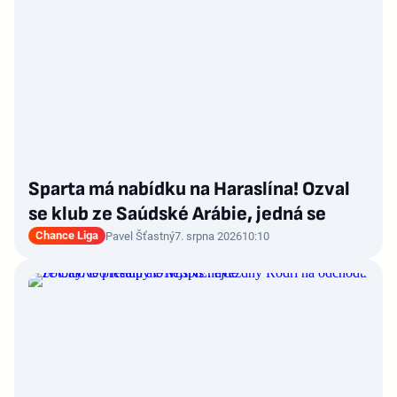
Sparta má nabídku na Haraslína! Ozval
se klub ze Saúdské Arábie, jedná se
Chance Liga
Pavel Šťastný
7. srpna 2026
10:10