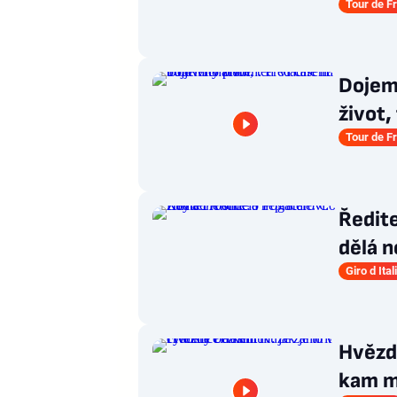
Tour de F
Dojem
život,
Tour de F
Ředite
dělá n
Giro d Ital
Hvězdy
kam m