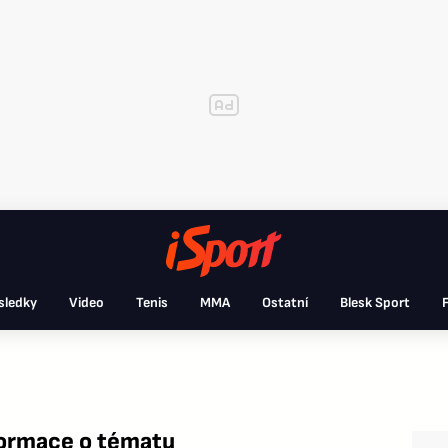
sledky
Video
Tenis
MMA
Ostatní
Blesk Sport
F
formace o tématu