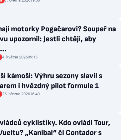
ia
7. května 2026
19:00
ají motorky Pogačarovi? Soupeř na
vu upozornil: Jestli chtějí, aby
...
4. května 2026
09:15
ší kámoši: Výhru sezony slavil s
rem i hvězdný pilot formule 1
26. března 2026
16:40
ládců cyklistiky. Kdo ovládl Tour,
 Vueltu? „Kanibal“ či Contador s