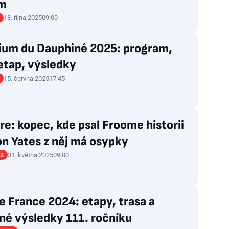
im
18. října 2025
09:00
rium du Dauphiné 2025: program,
 etap, výsledky
15. června 2025
17:45
re: kopec, kde psal Froome historii
n Yates z něj má osypky
ia
31. května 2025
09:00
e France 2024: etapy, trasa a
né výsledky 111. ročníku