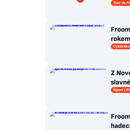
Tour de F
Froom
rokem 
Cyklistika
Z Nové
slavné
iSport LIF
Froome
hadech