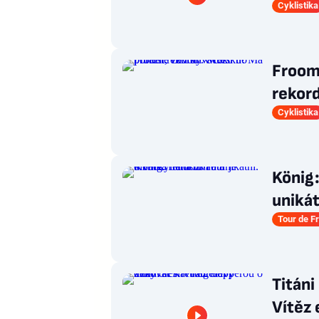
Cyklistika
Froom
rekord
Cyklistika
König:
unikát
Tour de F
Titáni
Vítěz 