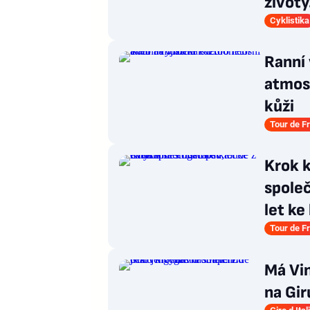
životy
Cyklistika
Ranní
atmosf
kůži
Tour de F
Krok k
spole
let k
Tour de F
Má Vi
na Gir