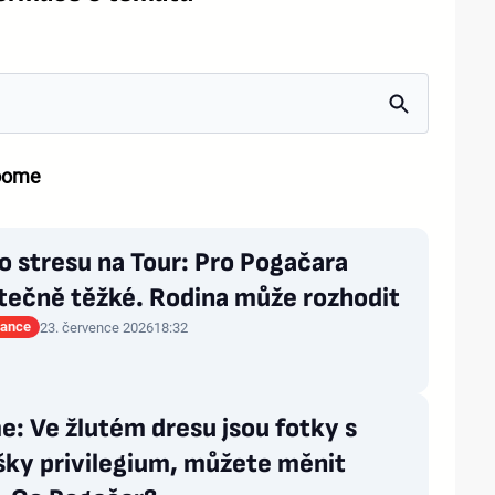
roome
o stresu na Tour: Pro Pogačara
tečně těžké. Rodina může rozhodit
rance
23. července 2026
18:32
: Ve žlutém dresu jsou fotky s
šky privilegium, můžete měnit