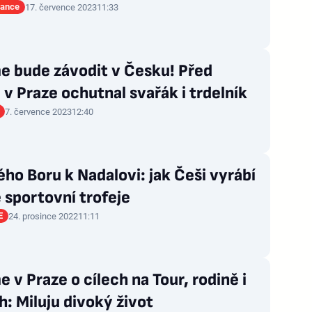
rance
17. července 2023
11:33
e bude závodit v Česku! Před
v Praze ochutnal svařák i trdelník
7. července 2023
12:40
ho Boru k Nadalovi: jak Češi vyrábí
 sportovní trofeje
E
24. prosince 2022
11:11
 v Praze o cílech na Tour, rodině i
: Miluju divoký život