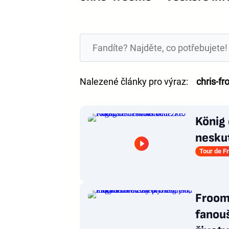
Nalezené články pro výraz:
chris-f
König 
nesku
Tour de F
Froome
fanou