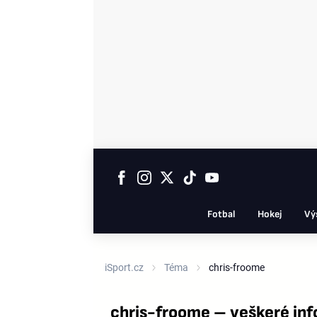
Fotbal
Hokej
Vý
iSport.cz
Téma
chris-froome
chris-froome – veškeré in