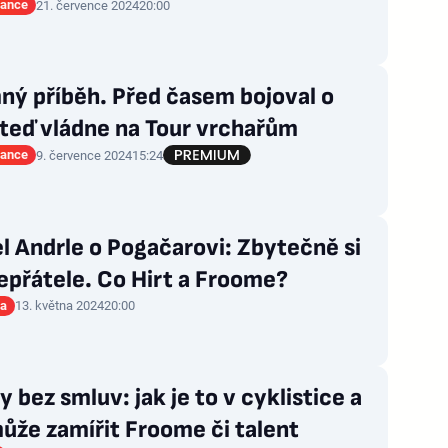
rance
21. července 2024
20:00
ný příběh. Před časem bojoval o
 teď vládne na Tour vrchařům
rance
9. července 2024
15:24
l Andrle o Pogačarovi: Zbytečně si
epřátele. Co Hirt a Froome?
ia
13. května 2024
20:00
 bez smluv: jak je to v cyklistice a
ůže zamířit Froome či talent