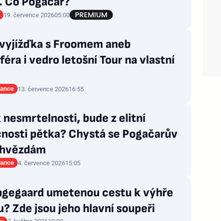
. Co Pogačar?
19. července 2026
05:00
 vyjížďka s Froomem aneb
éra i vedro letošní Tour na vlastní
rance
13. července 2026
16:55
 nesmrtelnosti, bude z elitní
čnosti pětka? Chystá se Pogačarův
e hvězdám
rance
4. července 2026
15:05
ngegaard umetenou cestu k výhře
u? Zde jsou jeho hlavní soupeři