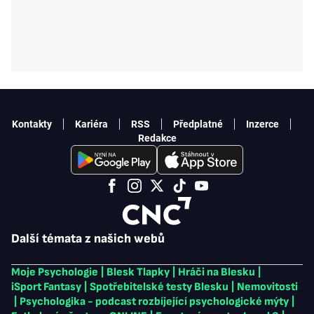
Kontakty
Kariéra
RSS
Předplatné
Inzerce
Redakce
Další témata z našich webů
Moje Psychologie
|
Blesk Tlapky
|
Hráči na Blesku
|
iSport Fantasy
|
Spotřebitelské testy Blesku
|
Nemovitosti
|
Psychologika - podcast rozbíjející psychologické mýty
|