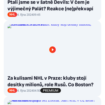
Ptali jsme se v šatně Devils: V čem je
výjimečný Palát? Reakce (ne)překvapí
NHL
4. října 2024
09:45
Za kulisami NHL v Praze: kluby stojí
desítky milionů, role Rusů. Co Boston?
NHL
4. října 2024
04:50