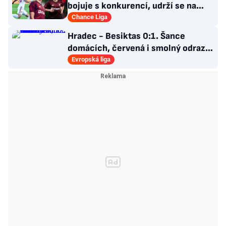
bojuje s konkurencí, udrží se na
Letné Hollý?
Chance Liga
Hradec - Besiktas 0:1. Šance
domácích, červená i smolný odraz.
Votroci budou dotahovat
Evropská liga