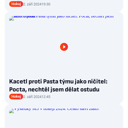
Hokej
2. září 2024
19:30
Kacetl proti Pasta týmu jako ničitel:
Pocta, nechtěl jsem dělat ostudu
Hokej
2. září 2024
12:45