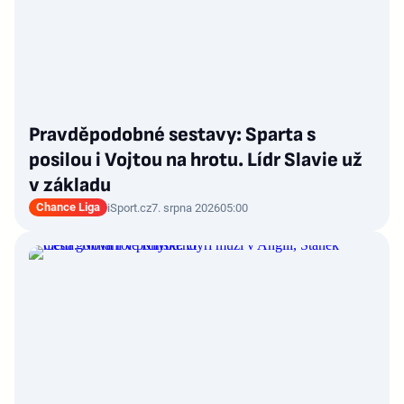
Pravděpodobné sestavy: Sparta s
posilou i Vojtou na hrotu. Lídr Slavie už
v základu
Chance Liga
iSport.cz
7. srpna 2026
05:00