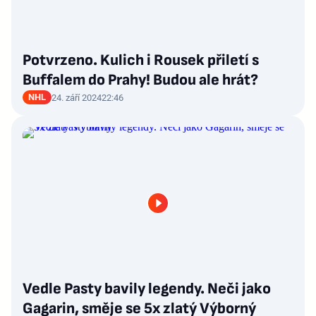
Potvrzeno. Kulich i Rousek přiletí s
Buffalem do Prahy! Budou ale hrát?
NHL
24. září 2024
22:46
Vedle Pasty bavily legendy. Neči jako
Gagarin, směje se 5x zlatý Výborný