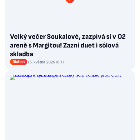
Velký večer Soukalové, zazpívá si v O2
areně s Margitou! Zazní duet i sólová
skladba
Biatlon
15. května 2026
16:11