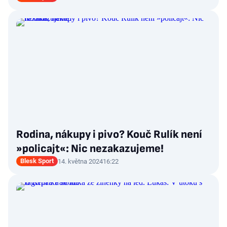
Rodina, nákupy i pivo? Kouč Rulík není
»policajt«: Nic nezakazujeme!
Blesk Sport
14. května 2024
16:22