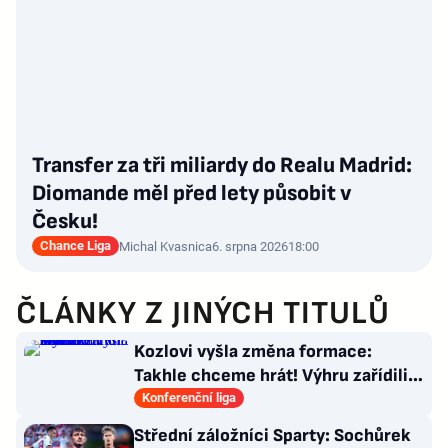
Transfer za tři miliardy do Realu Madrid:
Diomande měl před lety působit v
Česku!
Chance Liga
Michal Kvasnica
6. srpna 2026
18:00
ČLÁNKY Z JINÝCH TITULŮ
Kozlovi vyšla změna formace:
Takhle chceme hrát! Výhru zařídili
sváteční hlavičkáři
Konferenční liga
Střední záložníci Sparty: Sochůrek