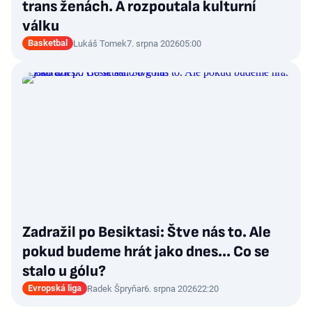
trans ženách. A rozpoutala kulturní
válku
Basketbal
Lukáš Tomek
7. srpna 2026
05:00
Zadražil po Besiktasi: Štve nás to. Ale
pokud budeme hrát jako dnes... Co se
stalo u gólu?
Evropská liga
Radek Špryňar
6. srpna 2026
22:20