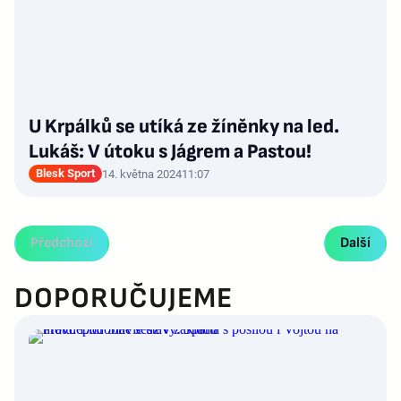
U Krpálků se utíká ze žíněnky na led.
Lukáš: V útoku s Jágrem a Pastou!
Blesk Sport
14. května 2024
11:07
Předchozí
Další
DOPORUČUJEME