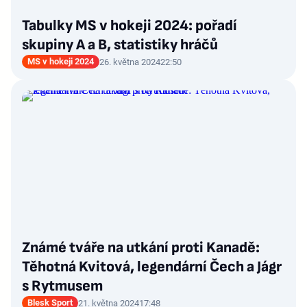
Tabulky MS v hokeji 2024: pořadí
skupiny A a B, statistiky hráčů
MS v hokeji 2024
26. května 2024
22:50
Známé tváře na utkání proti Kanadě:
Těhotná Kvitová, legendární Čech a Jágr
s Rytmusem
Blesk Sport
21. května 2024
17:48