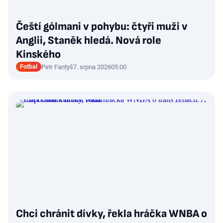
Čeští gólmani v pohybu: čtyři muži v
Anglii, Staněk hledá. Nová role
Kinského
Fotbal
Petr Fantyš
7. srpna 2026
05:00
Chci chránit dívky, řekla hráčka WNBA o