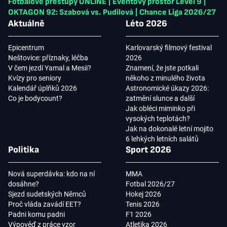
Fotbalové přestupy ONLINE
|
Eventový prostor Level 9
|
OKTAGON 92: Szabová vs. Pudilová
|
Chance Liga 2026/27
Aktuálně
Léto 2026
Epicentrum
Karlovarský filmový festival
Neštovice: příznaky, léčba
2026
V čem jezdí Yamal a Mesii?
Znamení, že jste potkali
Kvízy pro seniory
někoho z minulého života
Kalendář úplňků 2026
Astronomické úkazy 2026:
Co je bodycount?
zatmění slunce a další
Jak obléci miminko při
vysokých teplotách?
Jak na dokonalé letní mojito
6 lehkých letních salátů
Politika
Sport 2026
Nová superdávka: kdo na ní
MMA
dosáhne?
Fotbal 2026/27
Sjezd sudetských Němců
Hokej 2026
Proč vláda zavádí EET?
Tenis 2026
Padni komu padni
F1 2026
Výpověď z práce vzor
Atletika 2026