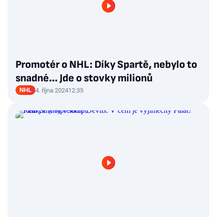
Promotér o NHL: Díky Spartě, nebylo to
snadné… Jde o stovky milionů
NHL
4. října 2024
12:35