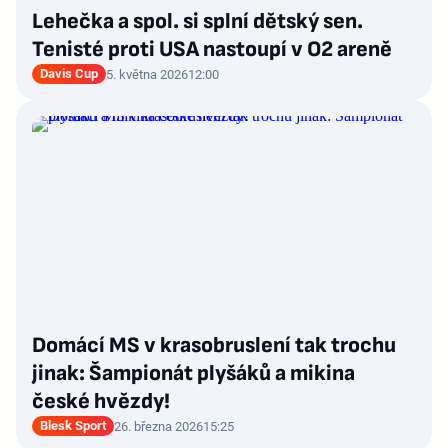
Lehečka a spol. si splní dětský sen.
Tenisté proti USA nastoupí v O2 areně
Davis Cup
5. května 2026
12:00
Domácí MS v krasobruslení tak trochu
jinak: Šampionát plyšáků a mikina
české hvězdy!
Blesk Sport
26. března 2026
15:25