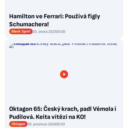
Hamilton ve Ferrari: Používá fígly
Schumachera!
Blesk Sport
20. února 2025
05:00
Oktagon 65: Český krach, padl Vémola i
Pudilová. Keita vítězí na KO!
Oktagon
30. prosince 2024
00:03