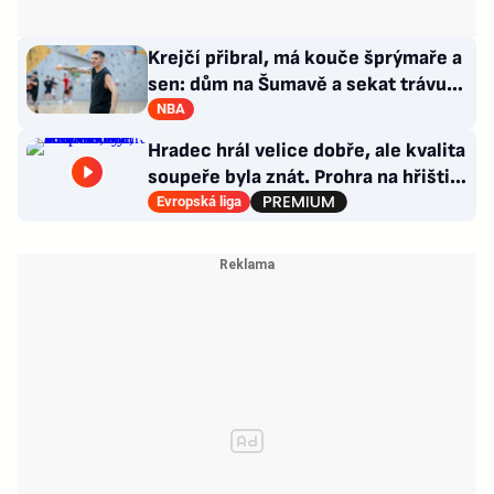
Krejčí přibral, má kouče šprýmaře a
sen: dům na Šumavě a sekat trávu
jako Forrest Gump
NBA
Hradec hrál velice dobře, ale kvalita
soupeře byla znát. Prohra na hřišti,
výhra v hledišti
Evropská liga