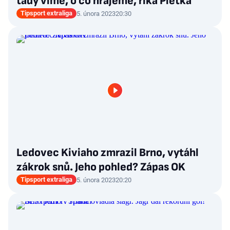
tady víme, o co hrajeme, říká Pletka
Tipsport extraliga
5. února 2023
20:30
Ledovec Kiviaho zmrazil Brno, vytáhl
zákrok snů. Jeho pohled? Zápas OK
Tipsport extraliga
5. února 2023
20:20