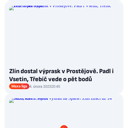
Zlín dostal výprask v Prostějově. Padl i
Vsetín, Třebíč vede o pět bodů
Maxa liga
4. února 2023
20:45