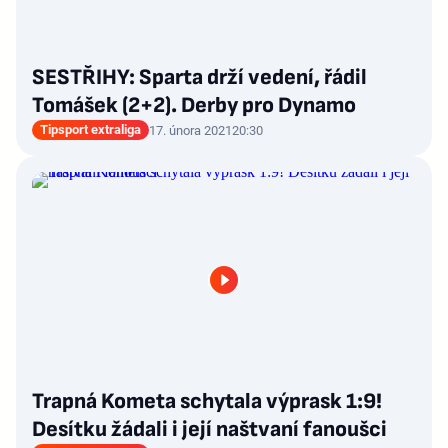
SESTŘIHY: Sparta drží vedení, řádil
Tomášek (2+2). Derby pro Dynamo
Tipsport extraliga
17. února 2021
20:30
Trapná Kometa schytala výprask 1:9!
Desítku žádali i její naštvaní fanoušci