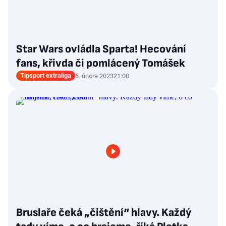
Star Wars ovládla Sparta! Hecování
fans, křivda či pomlácený Tomášek
Tipsport extraliga
5. února 2023
21:00
Bruslaře čeká „čištění“ hlavy. Každý