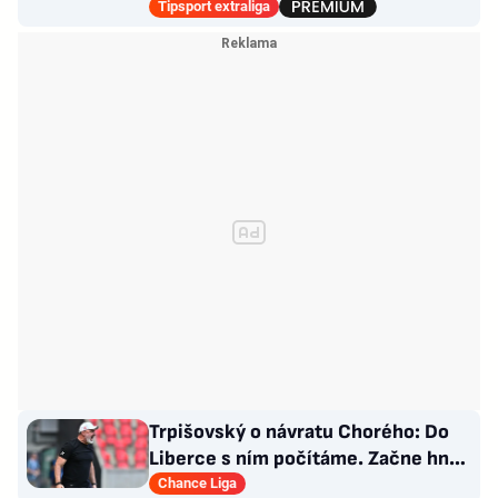
Divoká léta ho stála NHL
Tipsport extraliga
Trpišovský o návratu Chorého: Do
Liberce s ním počítáme. Začne hned
od začátku?
Chance Liga