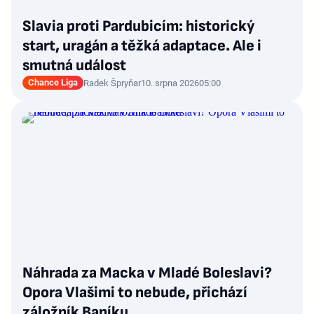
Slavia proti Pardubicím: historický
start, uragán a těžká adaptace. Ale i
smutná událost
Chance Liga
Radek Špryňar
10. srpna 2026
05:00
Náhrada za Macka v Mladé Boleslavi?
Opora Vlašimi to nebude, přichází
záložník Baníku