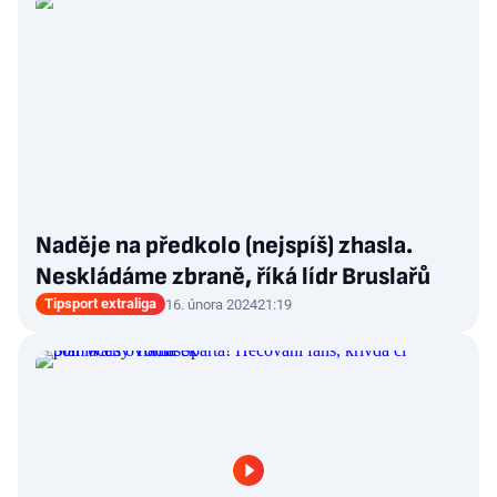
Naděje na předkolo (nejspíš) zhasla.
Neskládáme zbraně, říká lídr Bruslařů
Tipsport extraliga
16. února 2024
21:19