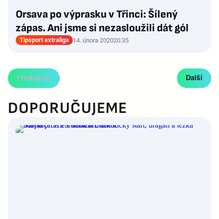
Orsava po výprasku v Třinci: Šílený
zápas. Ani jsme si nezasloužili dát gól
Tipsport extraliga
14. února 2020
20:35
Předchozí
Další
DOPORUČUJEME