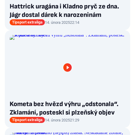
Hattrick uragána i Kladno pryč ze dna.
Jágr dostal dárek k narozeninám
Tipsport extraliga
14. února 2025
22:14
Kometa bez hvězd výhru „odstonala“.
Zklamání, posteskl si plzeňský objev
Tipsport extraliga
14. února 2025
21:29