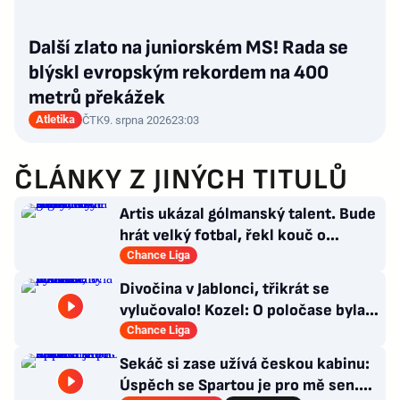
Další zlato na juniorském MS! Rada se
blýskl evropským rekordem na 400
metrů překážek
Atletika
ČTK
9. srpna 2026
23:03
ČLÁNKY Z JINÝCH TITULŮ
Artis ukázal gólmanský talent. Bude
hrát velký fotbal, řekl kouč o
Kašíkovi. Body ale má Sigma
Chance Liga
Divočina v Jablonci, třikrát se
vylučovalo! Kozel: O poločase byla v
kabině bouřka
Chance Liga
Sekáč si zase užívá českou kabinu:
Úspěch se Spartou je pro mě sen.