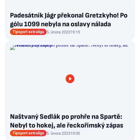
Padesátník Jágr překonal Gretzkyho! Po
gólu 1099 nebyla na oslavy nálada
Tipsport extraliga
5. února 2023
19:15
Naštvaný Sedlák po prohře na Spartě:
Nebyl to hokej, ale řeckořímský zápas
Tipsport extraliga
5. února 2023
19:00