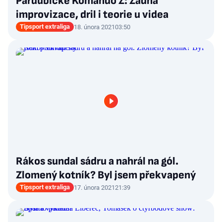
Pardubické Komando Z: Žádná
improvizace, dril i teorie u videa
Tipsport extraliga
18. února 2021
03:50
Rákos sundal sádru a nahrál na gól.
Zlomený kotník? Byl jsem překvapený
Tipsport extraliga
17. února 2021
21:39