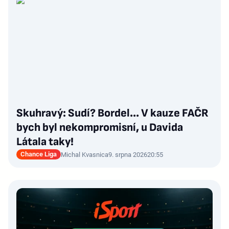
Skuhravý: Sudí? Bordel... V kauze FAČR
bych byl nekompromisní, u Davida
Látala taky!
Chance Liga
Michal Kvasnica
9. srpna 2026
20:55