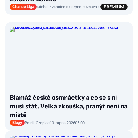
Chance Liga
Michal Kvasnica
10. srpna 2026
05:00
Blamáž české osmnáctky a co se s ní
musí stát. Velká zkouška, pranýř není na
místě
Blogy
Patrik Czepiec
10. srpna 2026
05:00