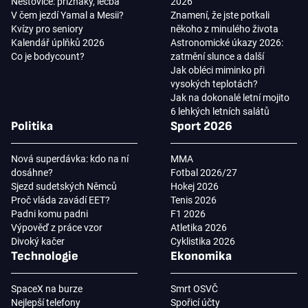
Neštovice: příznaky, léčba
2026
V čem jezdí Yamal a Mesii?
Znamení, že jste potkali
Kvízy pro seniory
někoho z minulého života
Kalendář úplňků 2026
Astronomické úkazy 2026:
Co je bodycount?
zatmění slunce a další
Jak obléci miminko při
vysokých teplotách?
Jak na dokonalé letní mojito
6 lehkých letních salátů
Politika
Sport 2026
Nová superdávka: kdo na ní
MMA
dosáhne?
Fotbal 2026/27
Sjezd sudetských Němců
Hokej 2026
Proč vláda zavádí EET?
Tenis 2026
Padni komu padni
F1 2026
Výpověď z práce vzor
Atletika 2026
Divoký kačer
Cyklistika 2026
Technologie
Ekonomika
SpaceX na burze
Smrt OSVČ
Nejlepší telefony
Spořicí účty