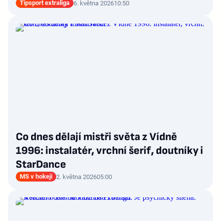
Tipsport extraliga
6. května 2026
10:50
Co dnes dělají mistři světa z Vídně
1996: instalatér, vrchní šerif, doutníky i
StarDance
MS v hokeji
2. května 2026
05:00