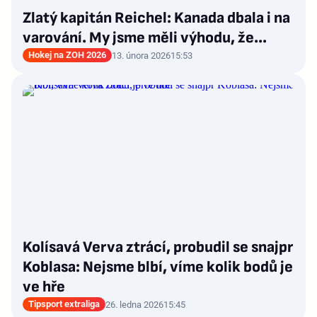
Zlatý kapitán Reichel: Kanada dbala i na
varování. My jsme měli výhodu, že…
Hokej na ZOH 2026
13. února 2026
15:53
Kolísavá Verva ztrácí, probudil se snajpr
Koblasa: Nejsme blbí, víme kolik bodů je
ve hře
Tipsport extraliga
26. ledna 2026
15:45