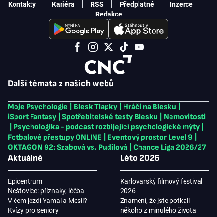
Kontakty
Kariéra
RSS
Předplatné
Inzerce
Redakce
Další témata z našich webů
Moje Psychologie
|
Blesk Tlapky
|
Hráči na Blesku
|
iSport Fantasy
|
Spotřebitelské testy Blesku
|
Nemovitosti
|
Psychologika - podcast rozbíjející psychologické mýty
|
Fotbalové přestupy ONLINE
|
Eventový prostor Level 9
|
OKTAGON 92: Szabová vs. Pudilová
|
Chance Liga 2026/27
Aktuálně
Léto 2026
Epicentrum
Karlovarský filmový festival
Neštovice: příznaky, léčba
2026
V čem jezdí Yamal a Mesii?
Znamení, že jste potkali
Kvízy pro seniory
někoho z minulého života