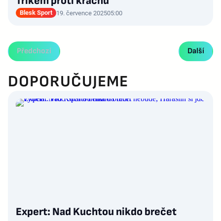
Trikem proti krachu
Blesk Sport
19. července 2025
05:00
Předchozí
Další
DOPORUČUJEME
Expert: Nad Kuchtou nikdo brečet