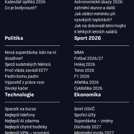
Kalendář úplňků 2026
Astronomické úkazy 2026:
Co je bodycount?
zatmění slunce a další
Jak obléci miminko při
vysokých teplotách?
Jak na dokonalé letní mojito
6 lehkých letních salátů
Politika
Sport 2026
Nová superdávka: kdo na ní
MMA
dosáhne?
Fotbal 2026/27
Sjezd sudetských Němců
Hokej 2026
Proč vláda zavádí EET?
Tenis 2026
Padni komu padni
F1 2026
Výpověď z práce vzor
Atletika 2026
Divoký kačer
Cyklistika 2026
Technologie
Ekonomika
SpaceX na burze
Smrt OSVČ
Nejlepší telefony
Spořicí účty
Nejlepší AI zdarma
Superdávka – změny
Nejlepší chytré hodinky
Důchody 2027
Nejlepší VPN – srovnání
Minimální mzda 2027