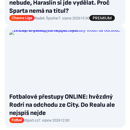
nebude, Haraslín si jde vydělat. Proč
Sparta nemá na titul?
Chance Liga
Radek Špryňar
7. srpna 2026
15:30
Fotbalové přestupy ONLINE: hvězdný
Rodri na odchodu ze City. Do Realu ale
nejspíš nejde
Fotbal
iSport.cz
7. srpna 2026
12:00