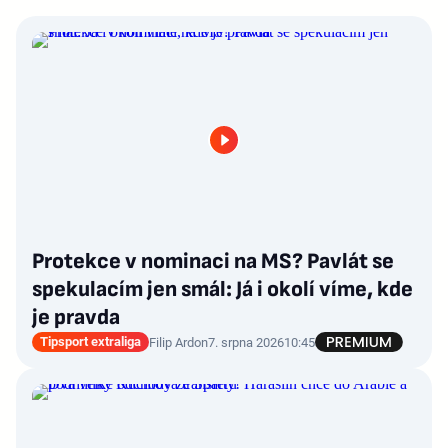
Protekce v nominaci na MS? Pavlát se
spekulacím jen smál: Já i okolí víme, kde
je pravda
Tipsport extraliga
Filip Ardon
7. srpna 2026
10:45