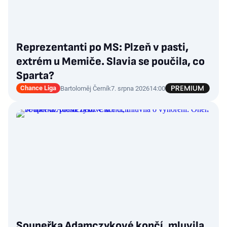
Reprezentanti po MS: Plzeň v pasti,
extrém u Memiče. Slavia se poučila, co
Sparta?
Chance Liga
Bartoloměj Černík
7. srpna 2026
14:00
Soupeřka Adamczykové končí, mluvila