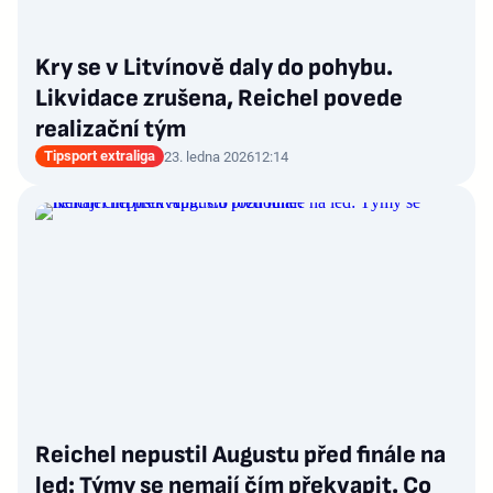
Kry se v Litvínově daly do pohybu.
Likvidace zrušena, Reichel povede
realizační tým
Tipsport extraliga
23. ledna 2026
12:14
Reichel nepustil Augustu před finále na
led: Týmy se nemají čím překvapit. Co