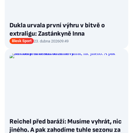
Dukla urvala první výhru v bitvě o
extraligu: Zastánkyně Inna
Blesk Sport
23. dubna 2026
09:49
Reichel před baráží: Musíme vyhrát, nic
jiného. A pak zahodíme tuhle sezonu za