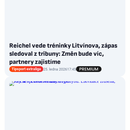
Reichel vede tréninky Litvínova, zápas
sledoval z tribuny: Změn bude víc,
partnery zajistíme
Tipsport extraliga
25. ledna 2026
17:45