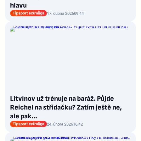
hlavu
Tipsport extraliga
17. dubna 2026
09:44
Litvínov už trénuje na baráž. Půjde
Reichel na střídačku? Zatím ještě ne,
ale pak...
Tipsport extraliga
24. února 2026
16:42