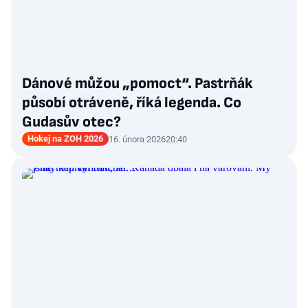
Dánové můžou „pomoct“. Pastrňák
působí otráveně, říká legenda. Co
Gudasův otec?
Hokej na ZOH 2026
16. února 2026
20:40