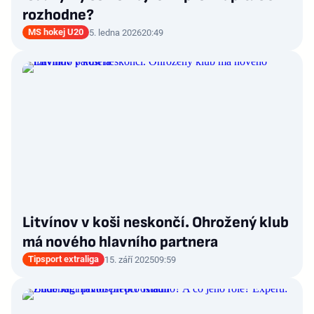
rozhodne?
MS hokej U20
5. ledna 2026
20:49
Litvínov v koši neskončí. Ohrožený klub
má nového hlavního partnera
Tipsport extraliga
15. září 2025
09:59