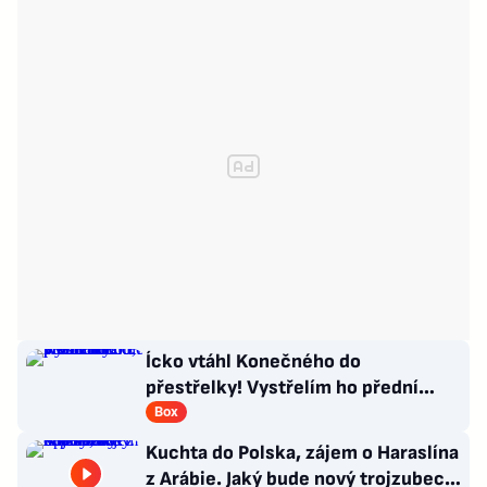
Ícko vtáhl Konečného do
přestřelky! Vystřelím ho přední
rukou, věří influencer v senzaci
Box
Kuchta do Polska, zájem o Haraslína
z Arábie. Jaký bude nový trojzubec