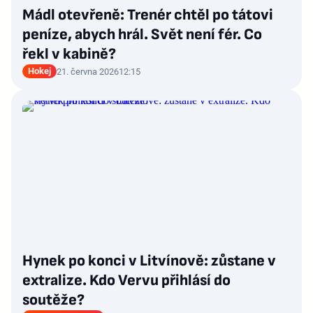
Mádl otevřeně: Trenér chtěl po tátovi
peníze, abych hrál. Svět není fér. Co
řekl v kabině?
Hokej
21. června 2026
12:15
Hynek po konci v Litvínově: zůstane v
extralize. Kdo Vervu přihlásí do
soutěže?