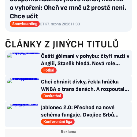
o vyhoření: Oheň ve mně už prostě není.
Chce učit
Snowboarding
ČTK
7. srpna 2026
11:30
ČLÁNKY Z JINÝCH TITULŮ
Čeští gólmani v pohybu: čtyři muži v
Anglii, Staněk hledá. Nová role
Kinského
Fotbal
Chci chránit dívky, řekla hráčka
WNBA o trans ženách. A rozpoutala
kulturní válku
Basketbal
Jablonec 2.0: Přechod na nové
schéma funguje. Dvojice Srbů
klíčem k modernímu stylu
Konferenční liga