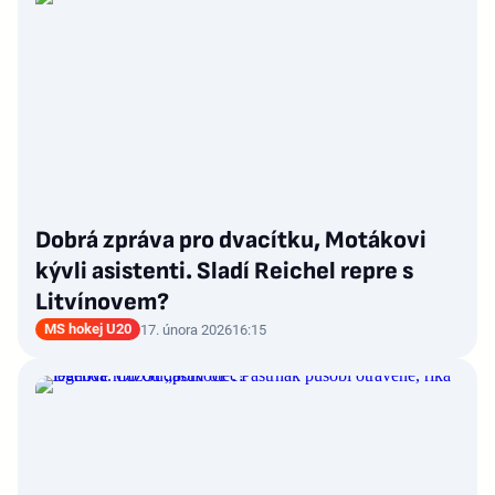
Dobrá zpráva pro dvacítku, Motákovi
kývli asistenti. Sladí Reichel repre s
Litvínovem?
MS hokej U20
17. února 2026
16:15