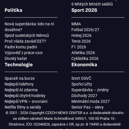
6 lehkých letních salátů
Politika
Sport 2026
Nová superdávka: kdo na ní
MMA
dosáhne?
Fotbal 2026/27
Sjezd sudetských Němců
Hokej 2026
Proč vláda zavádí EET?
Tenis 2026
Padni komu padni
F1 2026
Výpověď z práce vzor
Atletika 2026
Divoký kačer
Cyklistika 2026
Technologie
Ekonomika
SpaceX na burze
Smrt OSVČ
Nejlepší telefony
Spořicí účty
Nejlepší AI zdarma
Superdávka – změny
Nejlepší chytré hodinky
Důchody 2027
Nejlepší VPN – srovnání
Minimální mzda 2027
Netflix filmy a seriály
Senior Pas – slevy
© 2001 - 2026 Copyright CZECH NEWS CENTER a.s. a dodavatelé obsahu
se sídlem náměstí Marie Schmolkové 3493/1, 100 00 Praha 10 -
Strašnice, IČO: 02346826, zapsána v OR, sp.zn. B 19490 a dodavatelé