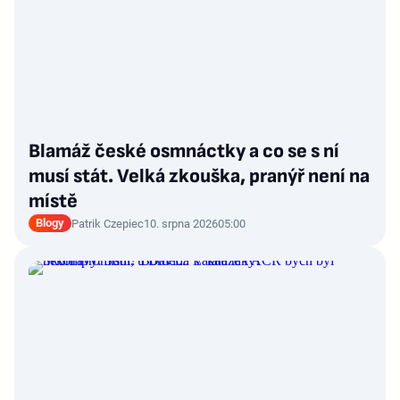
Blamáž české osmnáctky a co se s ní
musí stát. Velká zkouška, pranýř není na
místě
Blogy
Patrik Czepiec
10. srpna 2026
05:00