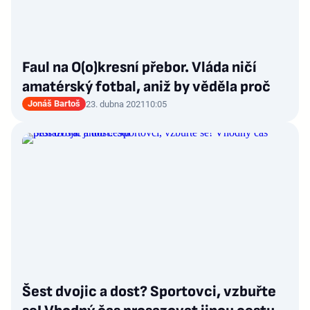
Faul na O(o)kresní přebor. Vláda ničí
amatérský fotbal, aniž by věděla proč
Jonáš Bartoš
23. dubna 2021
10:05
Šest dvojic a dost? Sportovci, vzbuřte