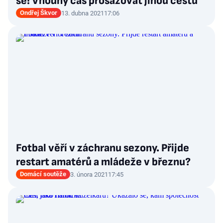
se! Vhodný čas prosazovat jinou cestu
Ondřej Škvor
13. dubna 2021
17:06
Fotbal věří v záchranu sezony. Přijde
restart amatérů a mládeže v březnu?
Domácí soutěže
3. února 2021
17:45