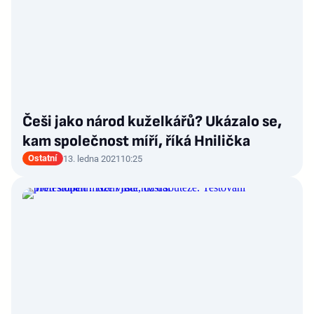
Češi jako národ kuželkářů? Ukázalo se,
kam společnost míří, říká Hnilička
Ostatní
13. ledna 2021
10:25