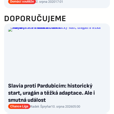
Domácí soutěže
2. srpna 2020
17:01
DOPORUČUJEME
Slavia proti Pardubicím: historický
start, uragán a těžká adaptace. Ale i
smutná událost
Chance Liga
Radek Špryňar
10. srpna 2026
05:00