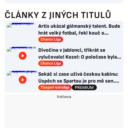
ČLÁNKY Z JINÝCH TITULŮ
Artis ukázal gólmanský talent. Bude
hrát velký fotbal, řekl kouč o
Kašíkovi. Body ale má Sigma
Chance Liga
Divočina v Jablonci, třikrát se
vylučovalo! Kozel: O poločase byla v
kabině bouřka
Chance Liga
Sekáč si zase užívá českou kabinu:
Úspěch se Spartou je pro mě sen.
Divoká léta ho stála NHL
Tipsport extraliga