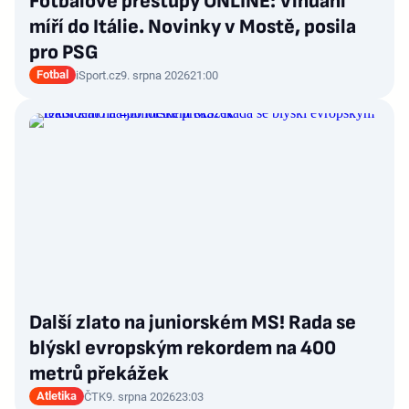
Fotbalové přestupy ONLINE: Vindahl
míří do Itálie. Novinky v Mostě, posila
pro PSG
Fotbal
iSport.cz
9. srpna 2026
21:00
Další zlato na juniorském MS! Rada se
blýskl evropským rekordem na 400
metrů překážek
Atletika
ČTK
9. srpna 2026
23:03