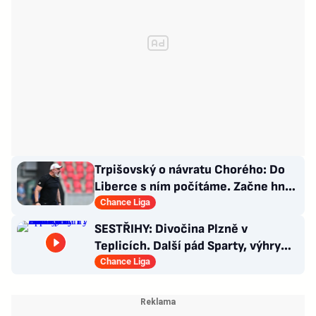
Trpišovský o návratu Chorého: Do
Liberce s ním počítáme. Začne hned
od začátku?
Chance Liga
SESTŘIHY: Divočina Plzně v
Teplicích. Další pád Sparty, výhry
Slavie i Hradce s Baníkem
Chance Liga