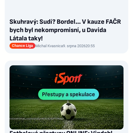
Skuhravý: Sudí? Bordel... V kauze FAČR
bych byl nekompromisní, u Davida
Látala taky!
Chance Liga
Michal Kvasnica
9. srpna 2026
20:55