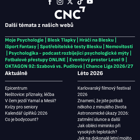
Další témata z našich webů
Moje Psychologie
|
Blesk Tlapky
|
Hráči na Blesku
|
iSport Fantasy
|
Spotřebitelské testy Blesku
|
Nemovitosti
|
Psychologika - podcast rozbíjející psychologické mýty
|
Fotbalové přestupy ONLINE
|
Eventový prostor Level 9
|
OKTAGON 92: Szabová vs. Pudilová
|
Chance Liga 2026/27
Aktuálně
Léto 2026
Epicentrum
Karlovarský filmový festival
Neštovice: příznaky, léčba
2026
V čem jezdí Yamal a Mesii?
Znamení, že jste potkali
Kvízy pro seniory
někoho z minulého života
Kalendář úplňků 2026
Astronomické úkazy 2026:
Co je bodycount?
zatmění slunce a další
Jak obléci miminko při
vysokých teplotách?
Jak na dokonalé letní mojito