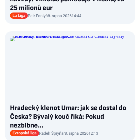
25 milionů eur
La Liga
Petr Fantyš
8. srpna 2026
14:44
Hradecký klenot Umar: jak se dostal do
Česka? Bývalý kouč říká: Pokud
nezblbne...
Evropská liga
Radek Špryňar
8. srpna 2026
12:13