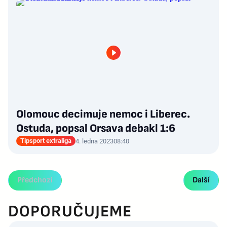
Olomouc decimuje nemoc i Liberec.
Ostuda, popsal Orsava debakl 1:6
Tipsport extraliga
4. ledna 2023
08:40
Předchozí
Další
DOPORUČUJEME