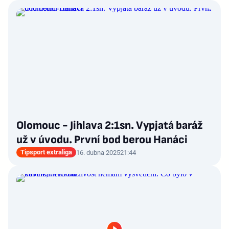
Olomouc - Jihlava 2:1sn. Vypjatá baráž
už v úvodu. První bod berou Hanáci
Tipsport extraliga
16. dubna 2025
21:44