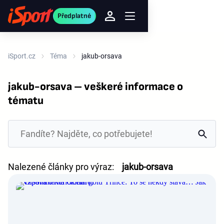
Předplatné
iSport.cz
Téma
jakub-orsava
jakub-orsava – veškeré informace o
tématu
Nalezené články pro výraz:
jakub-orsava