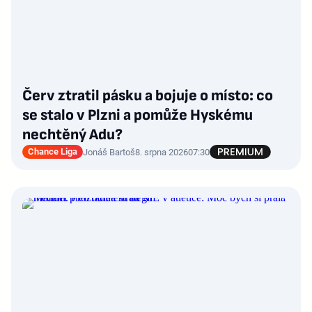
Červ ztratil pásku a bojuje o místo: co
se stalo v Plzni a pomůže Hyskému
nechtěný Adu?
Chance Liga
Jonáš Bartoš
8. srpna 2026
07:30