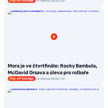
Play-off Extraligy
14. března 2023
22:30
Mora je ve čtvrtfinále: Rocky Bambula,
McDavid Orsava a úleva pro rolbaře
Play-off Extraligy
14. března 2023
21:20