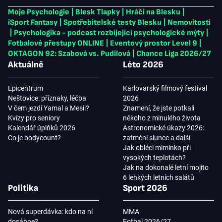
Moje Psychologie
|
Blesk Tlapky
|
Hráči na Blesku
|
iSport Fantasy
|
Spotřebitelské testy Blesku
|
Nemovitosti
|
Psychologika - podcast rozbíjející psychologické mýty
|
Fotbalové přestupy ONLINE
|
Eventový prostor Level 9
|
OKTAGON 92: Szabová vs. Pudilová
|
Chance Liga 2026/27
Aktuálně
Léto 2026
Epicentrum
Karlovarský filmový festival
Neštovice: příznaky, léčba
2026
V čem jezdí Yamal a Mesii?
Znamení, že jste potkali
Kvízy pro seniory
někoho z minulého života
Kalendář úplňků 2026
Astronomické úkazy 2026:
Co je bodycount?
zatmění slunce a další
Jak obléci miminko při
vysokých teplotách?
Jak na dokonalé letní mojito
6 lehkých letních salátů
Politika
Sport 2026
Nová superdávka: kdo na ní
MMA
dosáhne?
Fotbal 2026/27