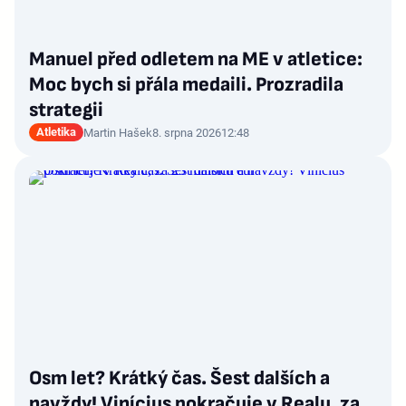
Manuel před odletem na ME v atletice:
Moc bych si přála medaili. Prozradila
strategii
Atletika
Martin Hašek
8. srpna 2026
12:48
Osm let? Krátký čas. Šest dalších a
navždy! Vinícius pokračuje v Realu, za