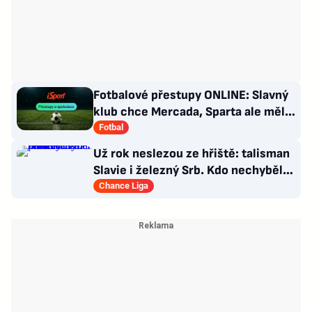
Fotbalové přestupy ONLINE: Slavný
klub chce Mercada, Sparta ale měla
nabídku odmítnout
Fotbal
Už rok neslezou ze hřiště: talisman
Slavie i železný Srb. Kdo nechyběl
pět let?
Chance Liga