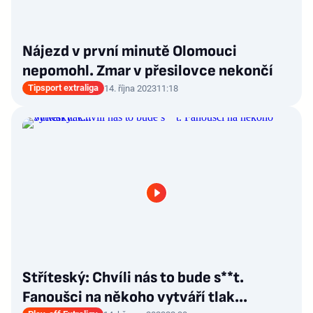
Nájezd v první minutě Olomouci
nepomohl. Zmar v přesilovce nekončí
Tipsport extraliga
14. října 2023
11:18
Stříteský: Chvíli nás to bude s**t.
Fanoušci na někoho vytváří tlak...