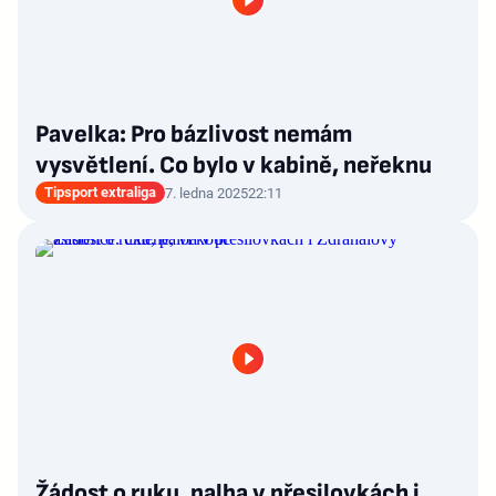
Pavelka: Pro bázlivost nemám
vysvětlení. Co bylo v kabině, neřeknu
Tipsport extraliga
7. ledna 2025
22:11
Žádost o ruku, palba v přesilovkách i