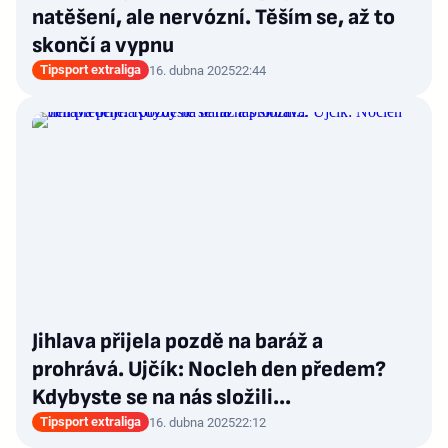
natěšení, ale nervózní. Těším se, až to
skončí a vypnu
Tipsport extraliga
16. dubna 2025
22:44
Jihlava přijela pozdě na baráž a
prohrává. Ujčík: Nocleh den předem?
Kdybyste se na nás složili...
Tipsport extraliga
16. dubna 2025
22:12