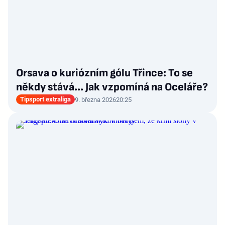
Orsava o kuriózním gólu Třince: To se
někdy stává… Jak vzpomíná na Oceláře?
Tipsport extraliga
9. března 2026
20:25