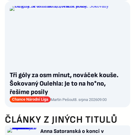
Tři góly za osm minut, nováček kouše.
Šokovaný Oulehla: Je to na ho*no,
řešíme posily
Chance Národní Liga
Martin Pešout
8. srpna 2026
09:00
ČLÁNKY Z JINÝCH TITULŮ
Anna Satoranská o konci v