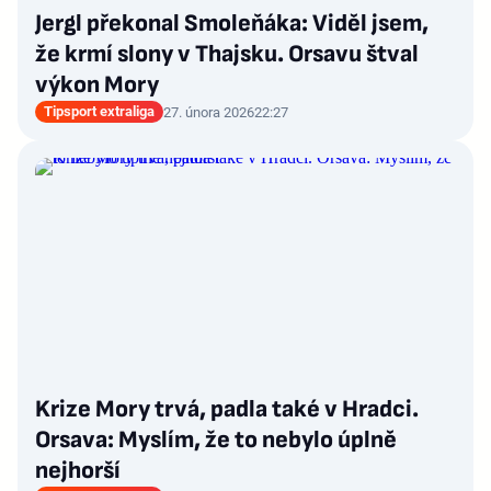
Jergl překonal Smoleňáka: Viděl jsem,
že krmí slony v Thajsku. Orsavu štval
výkon Mory
Tipsport extraliga
27. února 2026
22:27
Krize Mory trvá, padla také v Hradci.
Orsava: Myslím, že to nebylo úplně
nejhorší