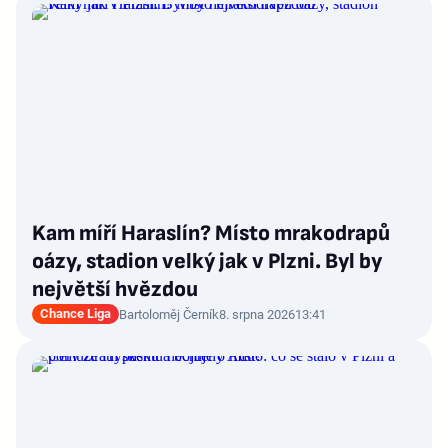
Kam míří Haraslín? Místo mrakodrapů
oázy, stadion velký jak v Plzni. Byl by
největší hvězdou
Chance Liga
Bartoloměj Černík
8. srpna 2026
13:41