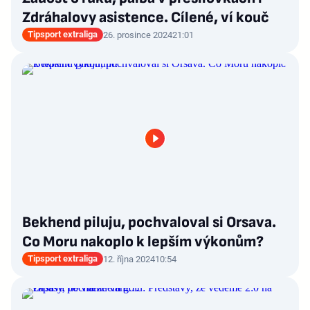
Zdráhalovy asistence. Cílené, ví kouč
Tipsport extraliga
26. prosince 2024
21:01
Bekhend piluju, pochvaloval si Orsava.
Co Moru nakoplo k lepším výkonům?
Tipsport extraliga
12. října 2024
10:54