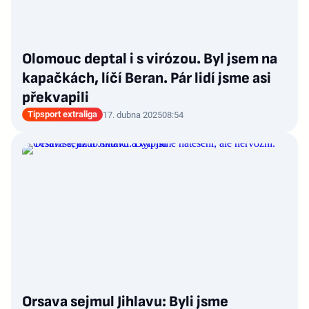
Olomouc deptal i s virózou. Byl jsem na
kapačkách, líčí Beran. Pár lidí jsme asi
překvapili
Tipsport extraliga
17. dubna 2025
08:54
Orsava sejmul Jihlavu: Byli jsme