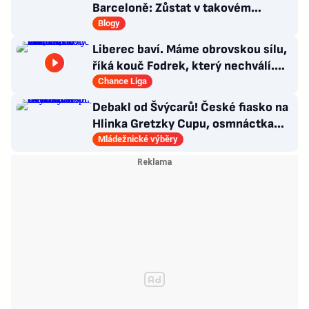
Barceloně: Zůstat v takovém
chaosu bych svému muži nepřála
Blogy
Liberec baví. Máme obrovskou sílu,
říká kouč Fodrek, který nechválí.
Bořil? Nic vážného
Chance Liga
Debakl od Švýcarů! České fiasko na
Hlinka Gretzky Cupu, osmnáctka
skončila šestá
Mládežnické výběry