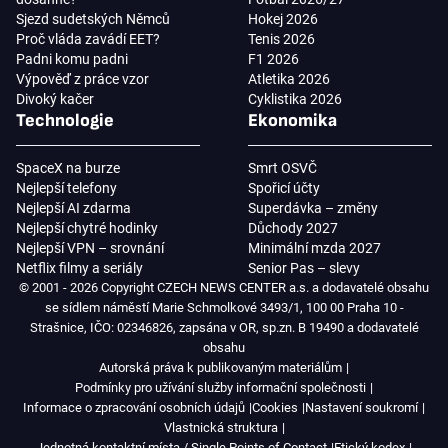
Sjezd sudetských Němců
Hokej 2026
Proč vláda zavádí EET?
Tenis 2026
Padni komu padni
F1 2026
Výpověď z práce vzor
Atletika 2026
Divoký kačer
Cyklistika 2026
Technologie
Ekonomika
SpaceX na burze
Smrt OSVČ
Nejlepší telefony
Spořicí účty
Nejlepší AI zdarma
Superdávka – změny
Nejlepší chytré hodinky
Důchody 2027
Nejlepší VPN – srovnání
Minimální mzda 2027
Netflix filmy a seriály
Senior Pas – slevy
© 2001 - 2026 Copyright CZECH NEWS CENTER a.s. a dodavatelé obsahu
se sídlem náměstí Marie Schmolkové 3493/1, 100 00 Praha 10 -
Strašnice, IČO: 02346826, zapsána v OR, sp.zn. B 19490 a dodavatelé
obsahu
Autorská práva k publikovaným materiálům
Podmínky pro užívání služby informační společnosti
Informace o zpracování osobních údajů
Cookies
Nastavení soukromí
Vlastnická struktura
Jednotná kontaktní místa / Single Points of Contact
Etický kodex