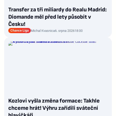
Transfer za tři miliardy do Realu Madrid:
Diomande měl před lety působit v
Česku!
Chance Liga
Michal Kvasnica
6. srpna 2026
18:00
Kozlovi vyšla změna formace: Takhle
chceme hrát! Výhru zařídili sváteční
hlavičkáři