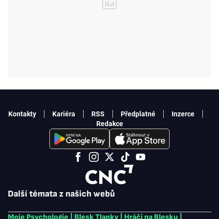
Kontakty
Kariéra
RSS
Předplatné
Inzerce
Redakce
Další témata z našich webů
Moje Psychologie
|
Blesk Tlapky
|
Hráči na Blesku
|