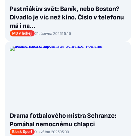
Pastrňákův svět: Baník, nebo Boston?
Divadlo je víc než kino. Číslo v telefonu
má i na...
MS v hokeji
21. června 2025
15:15
Drama fotbalového mistra Schranze:
Pomáhal nemocnému chlapci
Blesk Sport
9. května 2025
05:00