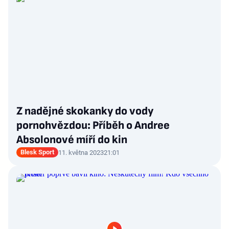
Z nadějné skokanky do vody
pornohvězdou: Příběh o Andree
Absolonové míří do kin
Blesk Sport
11. května 2023
21:01