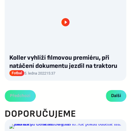
Koller vyhlíží filmovou premiéru, při
natáčení dokumentu jezdil na traktoru
Fotbal
5. ledna 2022
15:37
Předchozí
Další
DOPORUČUJEME