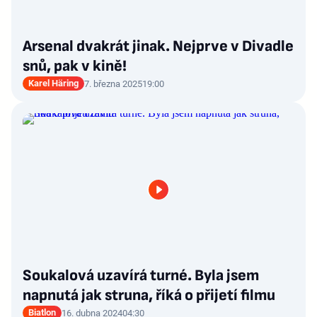
Arsenal dvakrát jinak. Nejprve v Divadle
snů, pak v kině!
Karel Häring
7. března 2025
19:00
Soukalová uzavírá turné. Byla jsem
napnutá jak struna, říká o přijetí filmu
Biatlon
16. dubna 2024
04:30