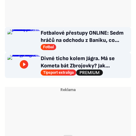
Fotbalové přestupy ONLINE: Sedm
hráčů na odchodu z Baníku, co
situace kolem Nombila?
Fotbal
Divné ticho kolem Jágra. Má se
Kometa bát Zbrojovky? Jak
poskládat Pardubice
Tipsport extraliga