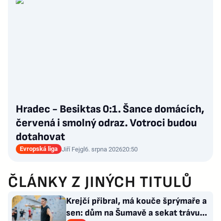
Hradec - Besiktas 0:1. Šance domácích,
červená i smolný odraz. Votroci budou
dotahovat
Evropská liga
Jiří Fejgl
6. srpna 2026
20:50
ČLÁNKY Z JINÝCH TITULŮ
Krejčí přibral, má kouče šprýmaře a
sen: dům na Šumavě a sekat trávu