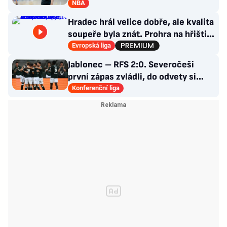
jako Forrest Gump
NBA
Hradec hrál velice dobře, ale kvalita
soupeře byla znát. Prohra na hřišti,
výhra v hledišti
Evropská liga
Jablonec – RFS 2:0. Severočeši
první zápas zvládli, do odvety si
vezou nadějný náskok
Konferenční liga