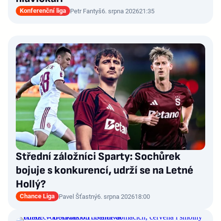
Konferenční liga
Petr Fantyš
6. srpna 2026
21:35
Střední záložníci Sparty: Sochůrek
bojuje s konkurencí, udrží se na Letné
Hollý?
Chance Liga
Pavel Šťastný
6. srpna 2026
18:00