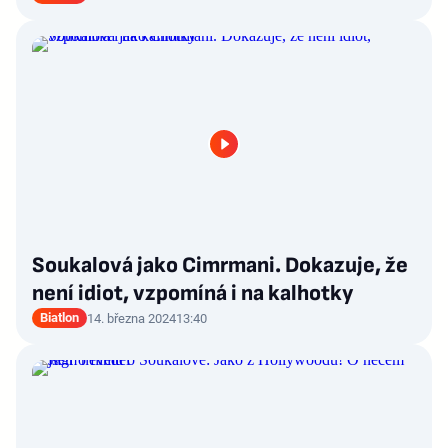
Soukalová jako Cimrmani. Dokazuje, že
není idiot, vzpomíná i na kalhotky
Biatlon
14. března 2024
13:40