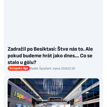
Zadražil po Besiktasi: Štve nás to. Ale
pokud budeme hrát jako dnes... Co se
stalo u gólu?
Evropská liga
Radek Špryňar
6. srpna 2026
22:20