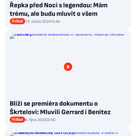
Řepka před Nocí s legendou: Mám
trému, ale budu mluvit o všem
Fotbal
19. února 2024
10:46
Blíží se premiéra dokumentu o
Škrtelovi: Mluvili Gerrard i Benítez
Fotbal
6. října 2023
20:50