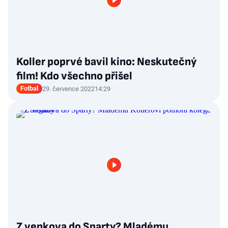
Koller poprvé bavil kino: Neskutečný
film! Kdo všechno přišel
Fotbal
29. července 2022
14:29
Z venkova do Sparty? Mladému