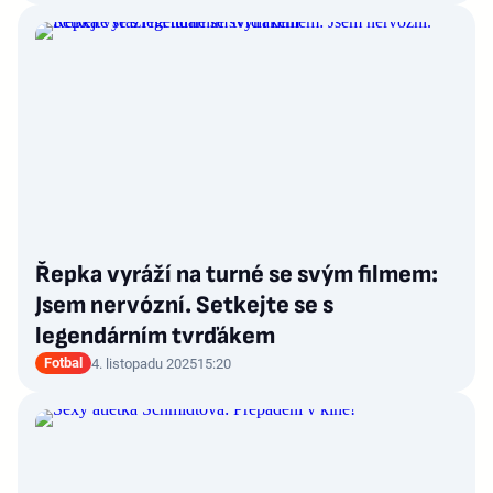
Řepka vyráží na turné se svým filmem:
Jsem nervózní. Setkejte se s
legendárním tvrďákem
Fotbal
4. listopadu 2025
15:20