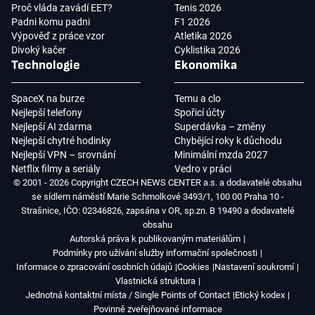
Proč vláda zavádí EET?
Tenis 2026
Padni komu padni
F1 2026
Výpověď z práce vzor
Atletika 2026
Divoký kačer
Cyklistika 2026
Technologie
Ekonomika
SpaceX na burze
Temu a clo
Nejlepší telefony
Spořicí účty
Nejlepší AI zdarma
Superdávka – změny
Nejlepší chytré hodinky
Chybějící roky k důchodu
Nejlepší VPN – srovnání
Minimální mzda 2027
Netflix filmy a seriály
Vedro v práci
© 2001 - 2026 Copyright CZECH NEWS CENTER a.s. a dodavatelé obsahu
se sídlem náměstí Marie Schmolkové 3493/1, 100 00 Praha 10 -
Strašnice, IČO: 02346826, zapsána v OR, sp.zn. B 19490 a dodavatelé
obsahu
Autorská práva k publikovaným materiálům
Podmínky pro užívání služby informační společnosti
Informace o zpracování osobních údajů
Cookies
Nastavení soukromí
Vlastnická struktura
Jednotná kontaktní místa / Single Points of Contact
Etický kodex
Povinně zveřejňované informace