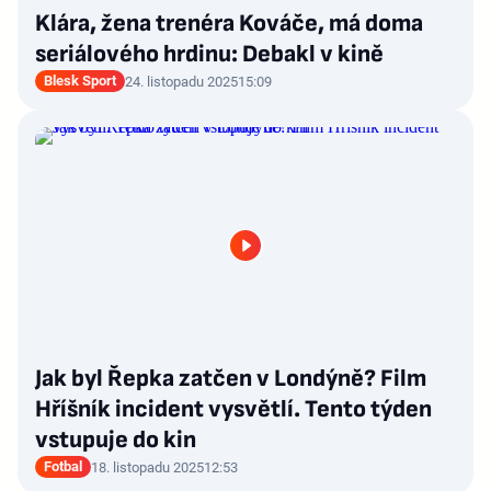
Klára, žena trenéra Kováče, má doma
seriálového hrdinu: Debakl v kině
Blesk Sport
24. listopadu 2025
15:09
Jak byl Řepka zatčen v Londýně? Film
Hříšník incident vysvětlí. Tento týden
vstupuje do kin
Fotbal
18. listopadu 2025
12:53