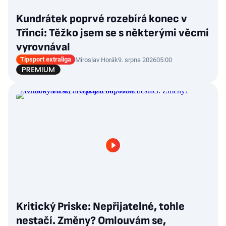
Kundrátek poprvé rozebírá konec v
Třinci: Těžko jsem se s některými věcmi
vyrovnával
Tipsport extraliga
Miroslav Horák
9. srpna 2026
05:00
Kritický Priske: Nepřijatelné, tohle
nestačí. Změny? Omlouvám se,