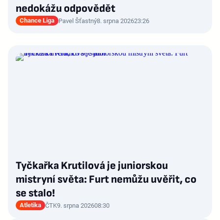
nedokážu odpovědět
Chance Liga
Pavel Šťastný
8. srpna 2026
23:26
Tyčkařka Krutilová je juniorskou
mistryní světa: Furt nemůžu uvěřit, co
se stalo!
Atletika
ČTK
9. srpna 2026
08:30