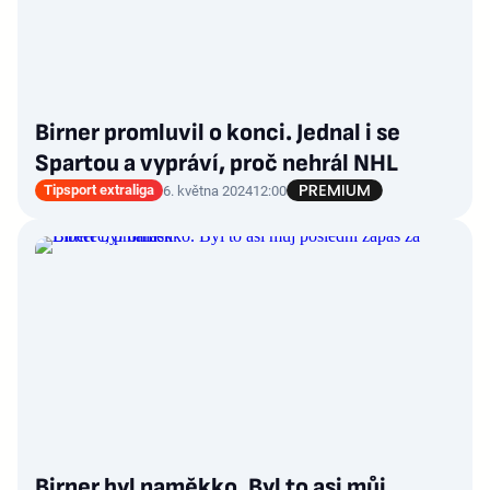
Birner promluvil o konci. Jednal i se
Spartou a vypráví, proč nehrál NHL
Tipsport extraliga
6. května 2024
12:00
Birner byl naměkko. Byl to asi můj