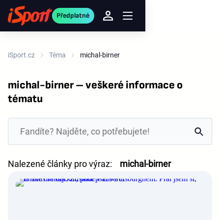
Předplatné
iSport.cz
Téma
michal-birner
michal-birner – veškeré informace o
tématu
Nalezené články pro výraz:
michal-birner