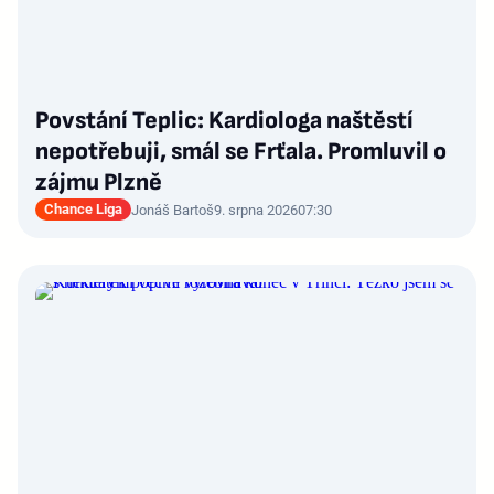
Povstání Teplic: Kardiologa naštěstí
nepotřebuji, smál se Frťala. Promluvil o
zájmu Plzně
Chance Liga
Jonáš Bartoš
9. srpna 2026
07:30