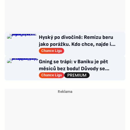
Hyský po divočině: Remízu beru
jako porážku. Kdo chce, najde i
hodně pozitivních věcí
Chance Liga
Gning se trápí: v Baníku je pět
měsíců bez bodu! Důvody se
opakují u tří trenérů
Chance Liga