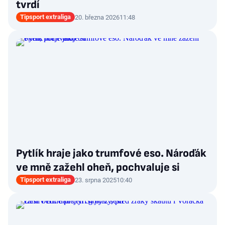
tvrdí
Tipsport extraliga
20. března 2026
11:48
Pytlík hraje jako trumfové eso. Nároďák
ve mně zažehl oheň, pochvaluje si
Tipsport extraliga
23. srpna 2025
10:40