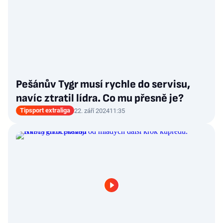
Pešánův Tygr musí rychle do servisu,
navíc ztratil lídra. Co mu přesně je?
Tipsport extraliga
22. září 2024
11:35