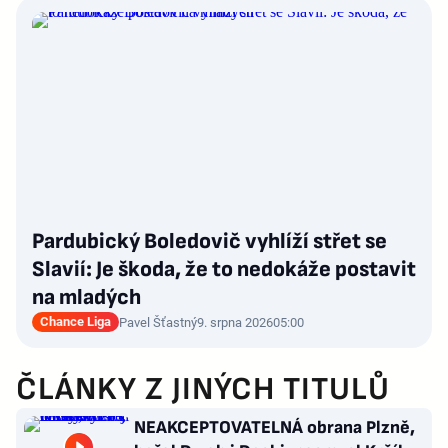
Pardubický Boledovič vyhlíží střet se
Slavií: Je škoda, že to nedokáže postavit
na mladých
Chance Liga
Pavel Šťastný
9. srpna 2026
05:00
ČLÁNKY Z JINÝCH TITULŮ
NEAKCEPTOVATELNÁ obrana Plzně,