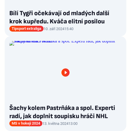
Bílí Tygři očekávají od mladých další
krok kupředu. Kváča elitní posilou
Tipsport extraliga
10. září 2024
15:40
Šachy kolem Pastrňáka a spol. Experti
radí, jak doplnit soupisku hráči NHL
MS v hokeji 2024
13. května 2024
13:00