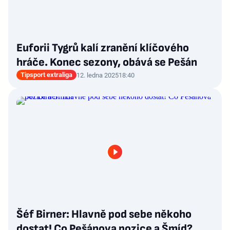
Euforii Tygrů kalí zranění klíčového
hráče. Konec sezony, obává se Pešán
Tipsport extraliga
12. ledna 2025
18:40
Šéf Birner: Hlavně pod sebe někoho
dostat! Co Pešánova pozice a Šmíd?