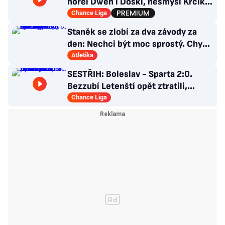
hořel Dweh i Doski, nesmysl Krčíka.
Ustojí to Hyský?
Chance Liga
Staněk se zlobí za dva závody za
den: Nechci být moc sprostý. Chybí
nám styčný důstojník
Atletika
SESTŘIH: Boleslav - Sparta 2:0.
Bezzubí Letenští opět ztratili,
domácí rozhodli v první půli
Chance Liga