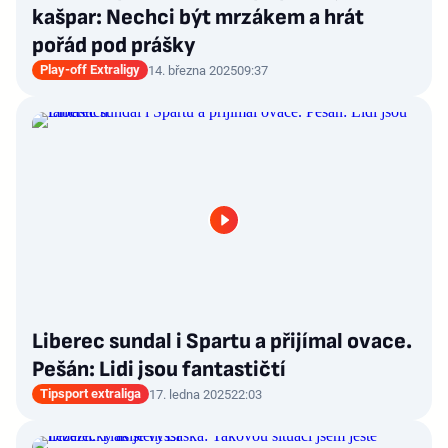
kašpar: Nechci být mrzákem a hrát
pořád pod prášky
Play-off Extraligy
14. března 2025
09:37
Liberec sundal i Spartu a přijímal ovace.
Pešán: Lidi jsou fantastičtí
Tipsport extraliga
17. ledna 2025
22:03