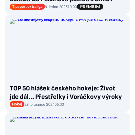
Tipsport extraliga
9. ledna 2025
10:00
TOP 50 hlášek českého hokeje: Život
jde dál... Přestřelky i Voráčkovy výroky
Hokej
28. prosince 2024
05:00