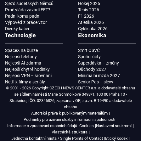
Sjezd sudetských Němců
Hokej 2026
Proč vláda zavádí EET?
Tenis 2026
Padni komu padni
F1 2026
Výpověď z práce vzor
Atletika 2026
Divoký kačer
Cyklistika 2026
Technologie
Ekonomika
SpaceX na burze
Smrt OSVČ
Nejlepší telefony
Spořicí účty
Nejlepší AI zdarma
Superdávka – změny
Nejlepší chytré hodinky
Důchody 2027
Nejlepší VPN – srovnání
Minimální mzda 2027
Netflix filmy a seriály
Senior Pas – slevy
© 2001 - 2026 Copyright CZECH NEWS CENTER a.s. a dodavatelé obsahu
se sídlem náměstí Marie Schmolkové 3493/1, 100 00 Praha 10 -
Strašnice, IČO: 02346826, zapsána v OR, sp.zn. B 19490 a dodavatelé
obsahu
Autorská práva k publikovaným materiálům
Podmínky pro užívání služby informační společnosti
Informace o zpracování osobních údajů
Cookies
Nastavení soukromí
Vlastnická struktura
Jednotná kontaktní místa / Single Points of Contact
Etický kodex