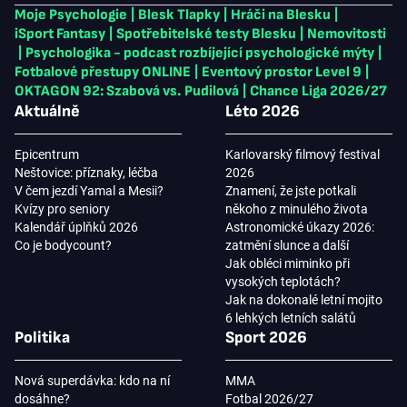
Moje Psychologie
|
Blesk Tlapky
|
Hráči na Blesku
|
iSport Fantasy
|
Spotřebitelské testy Blesku
|
Nemovitosti
|
Psychologika - podcast rozbíjející psychologické mýty
|
Fotbalové přestupy ONLINE
|
Eventový prostor Level 9
|
OKTAGON 92: Szabová vs. Pudilová
|
Chance Liga 2026/27
Aktuálně
Léto 2026
Epicentrum
Karlovarský filmový festival
Neštovice: příznaky, léčba
2026
V čem jezdí Yamal a Mesii?
Znamení, že jste potkali
Kvízy pro seniory
někoho z minulého života
Kalendář úplňků 2026
Astronomické úkazy 2026:
Co je bodycount?
zatmění slunce a další
Jak obléci miminko při
vysokých teplotách?
Jak na dokonalé letní mojito
6 lehkých letních salátů
Politika
Sport 2026
Nová superdávka: kdo na ní
MMA
dosáhne?
Fotbal 2026/27