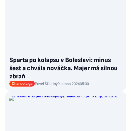
Sparta po kolapsu v Boleslavi: minus
šest a chvála nováčka. Majer má silnou
zbraň
Chance Liga
Pavel Šťastný
9. srpna 2026
05:00