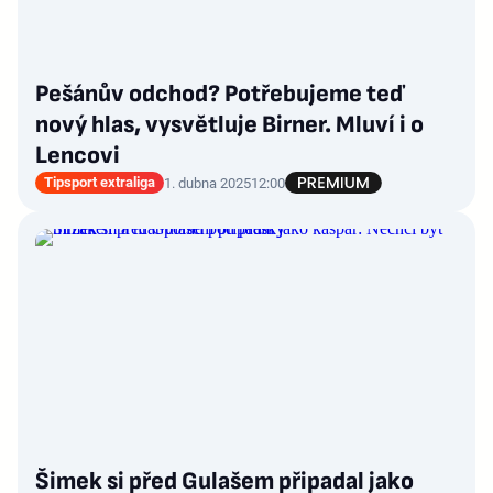
Pešánův odchod? Potřebujeme teď
nový hlas, vysvětluje Birner. Mluví i o
Lencovi
Tipsport extraliga
1. dubna 2025
12:00
Šimek si před Gulašem připadal jako