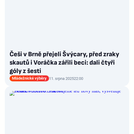
Češi v Brně přejeli Švýcary, před zraky
skautů i Voráčka zářili beci: dali čtyři
góly z šesti
Mládežnické výběry
11. srpna 2025
22:00