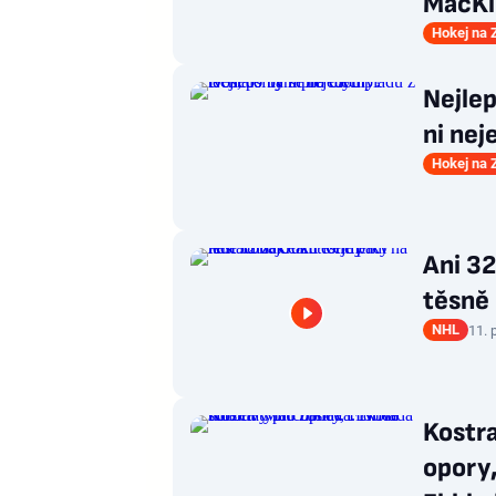
MacKi
Hokej na
Nejlep
ni nej
Hokej na
Ani 32
těsně 
NHL
11. 
Kostr
opory,