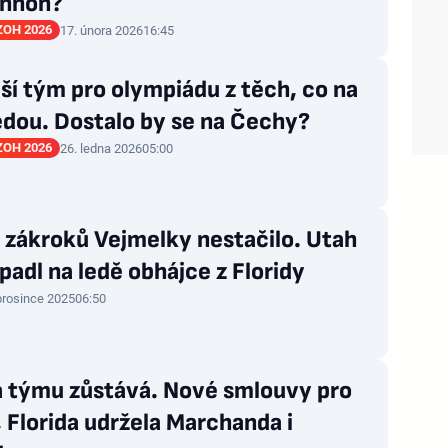
nnon?
 ZOH 2026
17. února 2026
16:45
ší tým pro olympiádu z těch, co na
edou. Dostalo by se na Čechy?
 ZOH 2026
26. ledna 2026
05:00
 zákroků Vejmelky nestačilo. Utah
padl na ledě obhájce z Floridy
prosince 2025
06:50
a týmu zůstává. Nové smlouvy pro
 Florida udržela Marchanda i