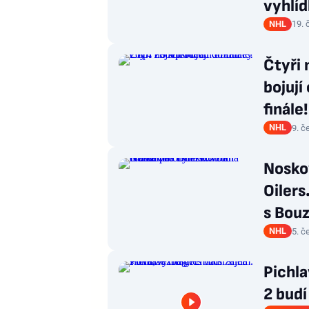
vyhlí
NHL
19. 
Čtyři 
bojují
finále!
NHL
9. č
Nosko
Oilers
s Bou
NHL
5. č
Pichla
2 bud