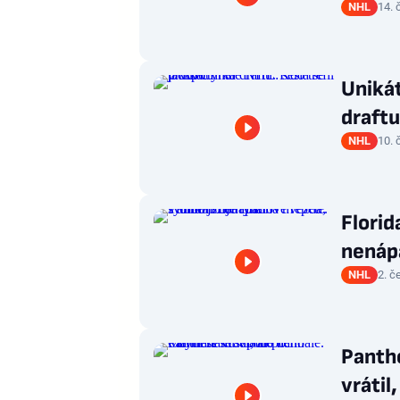
NHL
14. 
Unikát
draftu
NHL
10. 
Florid
nenáp
NHL
2. č
Panthe
vrátil