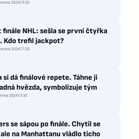
června 2024
15:32
 finále NHL: sešla se první čtyřka
. Kdo trefil jackpot?
června 2024
17:20
a si dá finálové repete. Táhne ji
adná hvězda, symbolizuje tým
ervna 2024
13:30
rs se sápou po finále. Chytil se
, ale na Manhattanu vládlo ticho