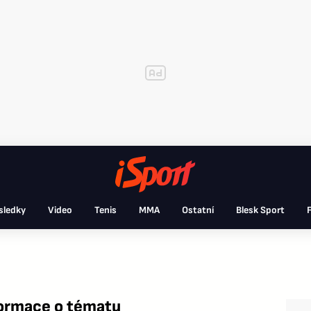
sledky
Video
Tenis
MMA
Ostatní
Blesk Sport
F
ormace o tématu