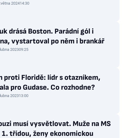
května 2024
14:30
k drásá Boston. Parádní gól i
na, vystartoval po něm i brankář
dubna 2023
09:25
 proti Floridě: lídr s otazníkem,
ala pro Gudase. Co rozhodne?
dubna 2023
13:00
ouzi musí vysvětlovat. Muže na MS
i 1. třídou, ženy ekonomickou