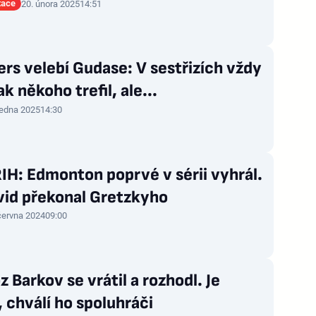
tace
20. února 2025
14:51
rs velebí Gudase: V sestřizích vždy
ak někoho trefil, ale...
ledna 2025
14:30
H: Edmonton poprvé v sérii vyhrál.
id překonal Gretzkyho
června 2024
09:00
z Barkov se vrátil a rozhodl. Je
 chválí ho spoluhráči