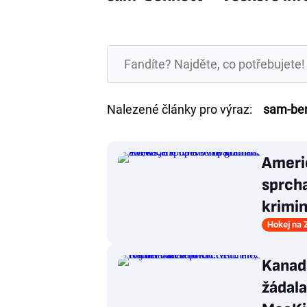
Nalezené články pro výraz:
sam-be
Ameri
sprcha
krimin
Hokej na
Kanada
žádala