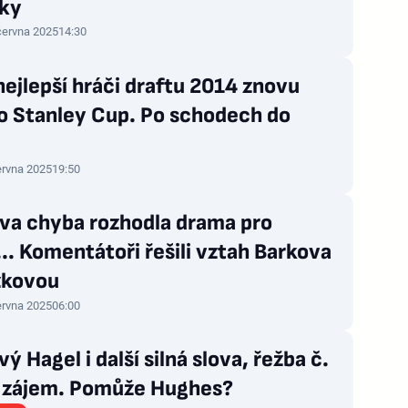
dky
června 2025
14:30
nejlepší hráči draftu 2014 znovu
 o Stanley Cup. Po schodech do
ervna 2025
19:50
va chyba rozhodla drama pro
... Komentátoři řešili vztah Barkova
zkovou
ervna 2025
06:00
vý Hagel i další silná slova, řežba č.
í zájem. Pomůže Hughes?