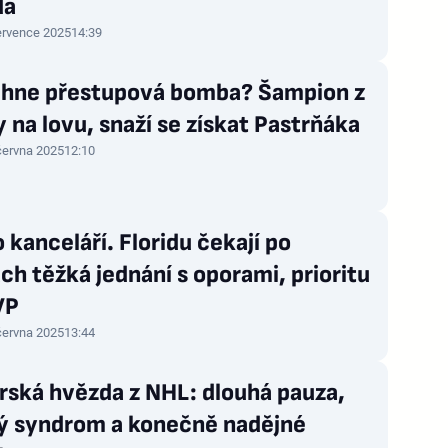
da
ervence 2025
14:39
hne přestupová bomba? Šampion z
y na lovu, snaží se získat Pastrňáka
června 2025
12:10
 kanceláří. Floridu čekají po
ch těžká jednání s oporami, prioritu
VP
června 2025
13:44
rská hvězda z NHL: dlouhá pauza,
ý syndrom a konečně nadějné