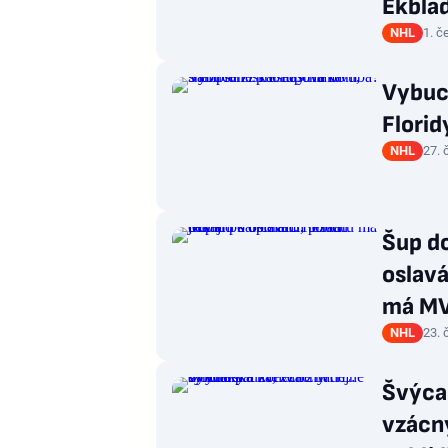
Ekbla
NHL
1. č
Vybuc
Florid
NHL
27. 
Šup do
oslavá
má M
NHL
23. 
Švýca
vzácn