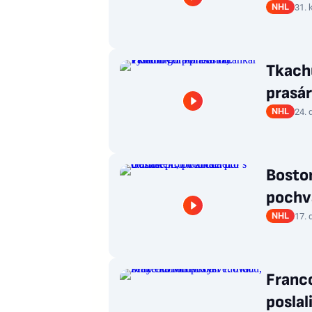
NHL
31. 
Tkachu
prasár
NHL
24. 
Boston
pochv
NHL
17. 
Franc
poslal