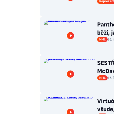
Reprezen
Panthe
běží, j
NHL
19. 
SESTŘI
McDav
NHL
16. 
Virtuó
všude,