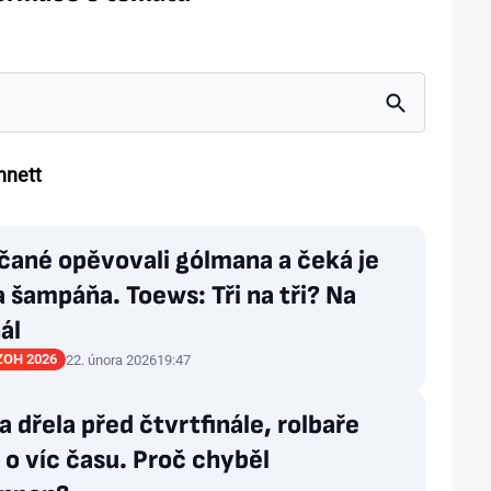
nnett
čané opěvovali gólmana a čeká je
 šampáňa. Toews: Tři na tři? Na
ál
 ZOH 2026
22. února 2026
19:47
 dřela před čtvrtfinále, rolbaře
 o víc času. Proč chyběl