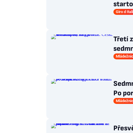
starto
Giro d Ital
Třetí 
sedmn
Mládežnic
Sedmn
Po por
Mládežnic
Přesvě