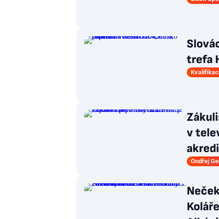
Slovác
trefa 
Kvalifika
Zákuli
v tele
akred
Ondřej G
Nečeka
Kolář