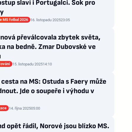
stup slaví i Portugalci. Šok pro
y
ce MS fotbal 2026
16. listopadu 2025
23:05
inová převálcovala zbytek světa,
ka na bedně. Zmar Dubovské ve
u
žování
15. listopadu 2025
14:10
 cesta na MS: Ostuda s Faery může
nout. Jde o soupeře i výhodu v
tace
14. října 2025
05:00
d opět řádil, Norové jsou blízko MS.