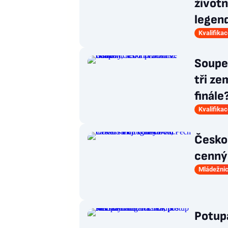
životn
legen
Kvalifika
Soupeř
tři ze
finále
Kvalifika
Česko 
cenný 
Mládežnic
Potupa