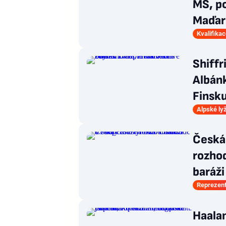
MS, po
Maďar
Kvalifika
Shiffr
Albán
Finsk
Alpské ly
Česká
rozhod
baráži
Reprezen
Haalan