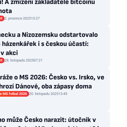
i! A zmizení zakladatele bitcoinu
mota
rt
2. prosince 2025
13:27
ecku a Nizozemsku odstartovalo
 házenkářek i s českou účastí:
v akci
rt
28. listopadu 2025
07:21
ráže o MS 2026: Česko vs. Irsko, ve
 hrozí Dánové, oba zápasy doma
ce MS fotbal 2026
20. listopadu 2025
13:45
o může Česko narazit: útočník v