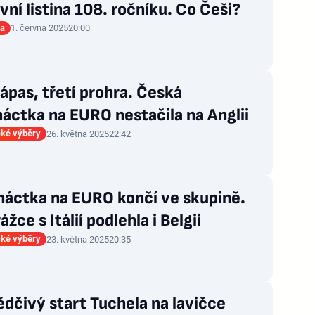
vní listina 108. ročníku. Co Češi?
ia
1. června 2025
20:00
zápas, třetí prohra. Česká
áctka na EURO nestačila na Anglii
ké výběry
26. května 2025
22:42
áctka na EURO končí ve skupině.
ážce s Itálií podlehla i Belgii
ké výběry
23. května 2025
20:35
dčivý start Tuchela na lavičce