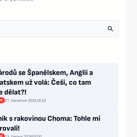
árodů se Španělskem, Anglií a
atskem už volá: Češi, co tam
 dělat?!
rt
21. července 2026
18:24
ík s rakovinou Choma: Tohle mi
ovali!
rt
13. června 2026
05:00