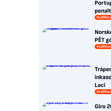
Portug
penal
Kvalifika
Norsko
PĚT gó
Kvalifika
Trápen
inkaso
Laci
Kvalifika
Giro 2