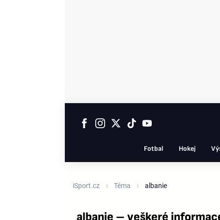
Fotbal
Hokej
Vý
iSport.cz
Téma
albanie
albanie – veškeré informac