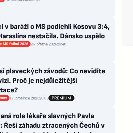
i v baráži o MS podlehli Kosovu 3:4,
Haraslína nestačila. Dánsko uspělo
ce MS fotbal 2026
26. března 2026
23:40
sí plaveckých závodů: Co nevidíte
vizi. Proč je nejdůležitější
itace?
emov
17. prosince 2025
20:05
ná role lékaře slavných Pavla
e: Řeší záhadu ztracených Čechů v