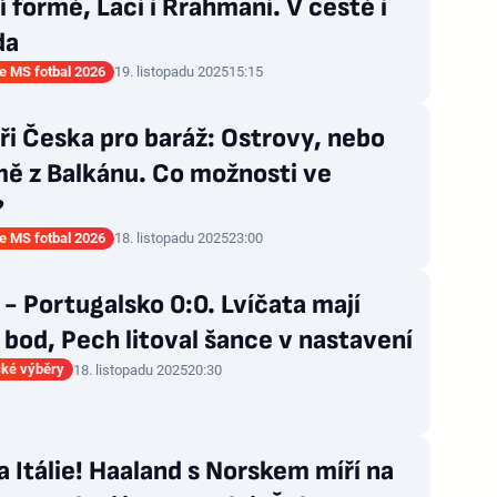
í formě, Laci i Rrahmani. V cestě i
da
ce MS fotbal 2026
19. listopadu 2025
15:15
i Česka pro baráž: Ostrovy, nebo
mě z Balkánu. Co možnosti ve
?
ce MS fotbal 2026
18. listopadu 2025
23:00
- Portugalsko 0:0. Lvíčata mají
bod, Pech litoval šance v nastavení
ké výběry
18. listopadu 2025
20:30
 Itálie! Haaland s Norskem míří na