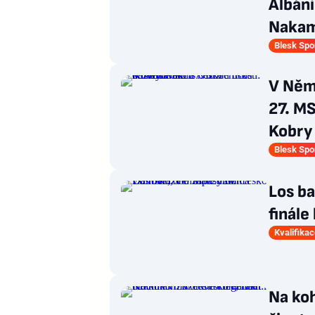
Albáni
Naka
Blesk Spo
V Něm
27. MS
Kobry 
Blesk Spo
Los ba
finále
Kvalifika
Na koh