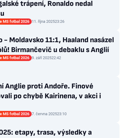
alské trápení, Ronaldo nedal
tu
ce MS fotbal 2026
11. října 2025
23:26
 - Moldavsko 11:1, Haaland nasázel
lů! Birmančevič u debaklu s Anglií
ce MS fotbal 2026
9. září 2025
22:42
í Anglie proti Andoře. Finové
vali po chybě Kairinena, v akci i
ce MS fotbal 2026
7. června 2025
23:10
025: etapy, trasa, výsledky a