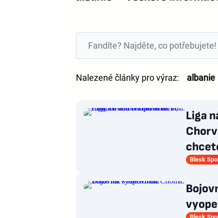
Nalezené články pro výraz:
albanie
Liga n
Chorv
chcete
Blesk Spo
Bojovn
vyoper
Blesk Spo