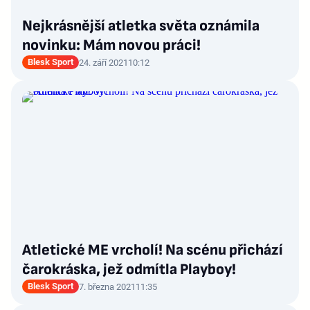
Nejkrásnější atletka světa oznámila
novinku: Mám novou práci!
Blesk Sport
24. září 2021
10:12
Atletické ME vrcholí! Na scénu přichází
čarokráska, jež odmítla Playboy!
Blesk Sport
7. března 2021
11:35