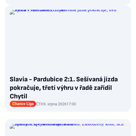
Slavia - Pardubice 2:1. Sešívaná jízda
pokračuje, třetí výhru v řadě zařídil
Chytil
Chance Liga
ČTK
9. srpna 2026
17:00