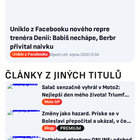
Uniklo z Facebooku nového repre
trenéra Denii: Babiš nechápe, Berbr
přivítal naivku
Uniklo z Facebooku
iSport.cz
9. srpna 2026
15:34
ČLÁNKY Z JINÝCH TITULŮ
Salač senzačně vyhrál v Moto2:
Nejlepší den mého života! Triumf
pro Česko po 16 letech
Moto GP
Změny jako hazard. Priske se v
Boleslavi přepočítal a ukázal, v čem
je Slavia dál
Blogy
Fotbalové přestupy ONLINE: odchod