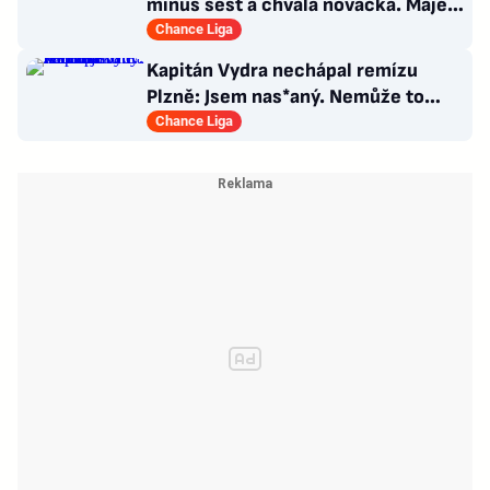
minus šest a chvála nováčka. Majer
má silnou zbraň
Chance Liga
Kapitán Vydra nechápal remízu
Plzně: Jsem nas*aný. Nemůže to
končit jako házená
Chance Liga