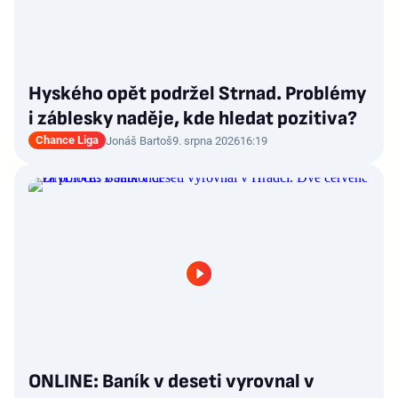
Hyského opět podržel Strnad. Problémy
i záblesky naděje, kde hledat pozitiva?
Chance Liga
Jonáš Bartoš
9. srpna 2026
16:19
ONLINE: Baník v deseti vyrovnal v