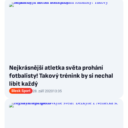
Nejkrásnější atletka světa prohání
fotbalisty! Takový trénink by si nechal
líbit každý
Blesk Sport
28. září 2020
13:35