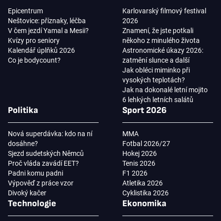
Epicentrum
Karlovarský filmový festival
Neštovice: příznaky, léčba
2026
V čem jezdí Yamal a Mesii?
Znamení, že jste potkali
Kvízy pro seniory
někoho z minulého života
Kalendář úplňků 2026
Astronomické úkazy 2026:
Co je bodycount?
zatmění slunce a další
Jak obléci miminko při
vysokých teplotách?
Jak na dokonalé letní mojito
6 lehkých letních salátů
Politika
Sport 2026
Nová superdávka: kdo na ní
MMA
dosáhne?
Fotbal 2026/27
Sjezd sudetských Němců
Hokej 2026
Proč vláda zavádí EET?
Tenis 2026
Padni komu padni
F1 2026
Výpověď z práce vzor
Atletika 2026
Divoký kačer
Cyklistika 2026
Technologie
Ekonomika