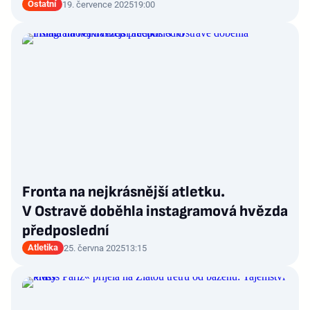
Ostatní
19. července 2025
19:00
Fronta na nejkrásnější atletku.
V Ostravě doběhla instagramová hvězda
předposlední
Atletika
25. června 2025
13:15