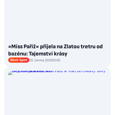
»Miss Paříž« přijela na Zlatou tretru od
bazénu: Tajemství krásy
Blesk Sport
25. června 2025
05:00