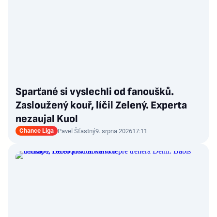
Sparťané si vyslechli od fanoušků.
Zasloužený kouř, líčil Zelený. Experta
nezaujal Kuol
Chance Liga
Pavel Šťastný
9. srpna 2026
17:11