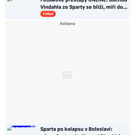
Vindahla ze Sparty se blíží, míří do
druhé italské ligy
Fotbal
Sparta po kolapsu v Boleslavi: