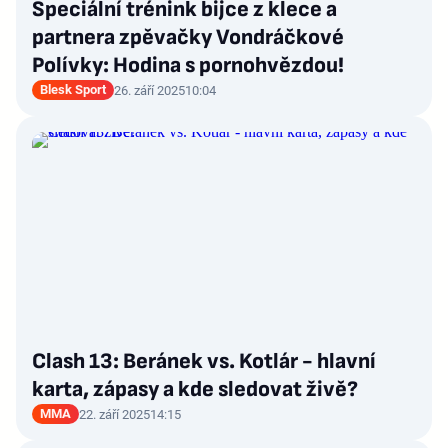
Speciální trénink bijce z klece a
partnera zpěvačky Vondráčkové
Polívky: Hodina s pornohvězdou!
Blesk Sport
26. září 2025
10:04
Clash 13: Beránek vs. Kotlár - hlavní
karta, zápasy a kde sledovat živě?
MMA
22. září 2025
14:15