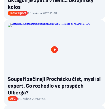
Oktagon je zpět a v něm... Ukrajinský
kolos
Blesk Sport
15. května 2026
11:48
Soupeři začínají Procházku číst, myslí si
expert. Co rozhodlo ve prospěch
Ulberga?
UFC
12. dubna 2026
12:00