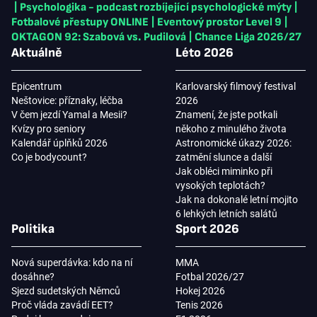
|
Psychologika - podcast rozbíjející psychologické mýty
|
Fotbalové přestupy ONLINE
|
Eventový prostor Level 9
|
OKTAGON 92: Szabová vs. Pudilová
|
Chance Liga 2026/27
Aktuálně
Léto 2026
Epicentrum
Karlovarský filmový festival
Neštovice: příznaky, léčba
2026
V čem jezdí Yamal a Mesii?
Znamení, že jste potkali
Kvízy pro seniory
někoho z minulého života
Kalendář úplňků 2026
Astronomické úkazy 2026:
Co je bodycount?
zatmění slunce a další
Jak obléci miminko při
vysokých teplotách?
Jak na dokonalé letní mojito
6 lehkých letních salátů
Politika
Sport 2026
Nová superdávka: kdo na ní
MMA
dosáhne?
Fotbal 2026/27
Sjezd sudetských Němců
Hokej 2026
Proč vláda zavádí EET?
Tenis 2026