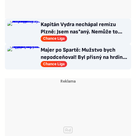
Kapitán Vydra nechápal remízu
Plzně: Jsem nas*aný. Nemůže to
končit jako házená
Chance Liga
Majer po Spartě: Mužstvo bych
nepodceňoval! Byl přísný na hrdinu
zápasu
Chance Liga