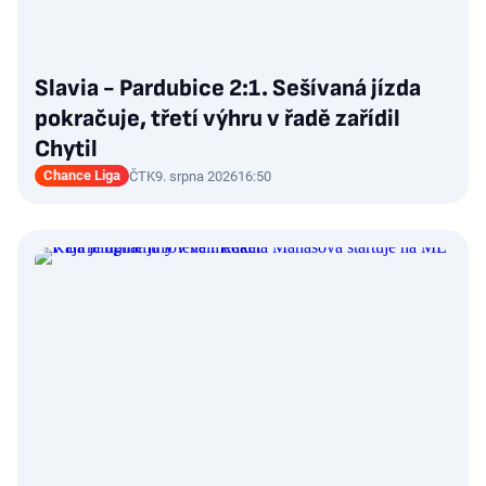
Slavia - Pardubice 2:1. Sešívaná jízda
pokračuje, třetí výhru v řadě zařídil
Chytil
Chance Liga
ČTK
9. srpna 2026
16:50