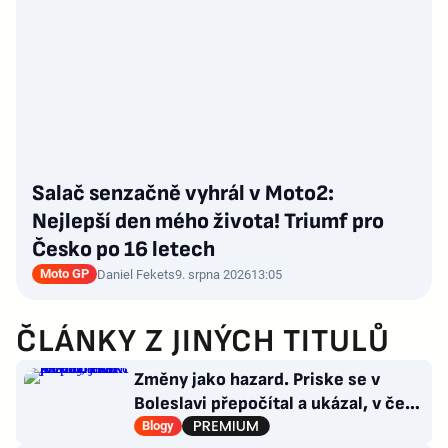
Salač senzačně vyhrál v Moto2:
Nejlepší den mého života! Triumf pro
Česko po 16 letech
Moto GP
Daniel Fekets
9. srpna 2026
13:05
ČLÁNKY Z JINÝCH TITULŮ
Změny jako hazard. Priske se v
Boleslavi přepočítal a ukázal, v čem
je Slavia dál
Blogy