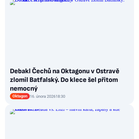
Debakl Čechů na Oktagonu v Ostravě
zlomil Batfalský. Do klece šel přitom
nemocný
Oktagon
16. února 2026
18:30