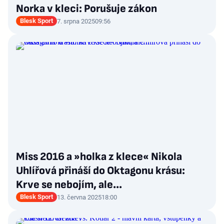
Norka v kleci: Porušuje zákon
Blesk Sport
7. srpna 2025
09:56
Miss 2016 a »holka z klece« Nikola
Uhlířová přináší do Oktagonu krásu:
Krve se nebojím, ale...
Blesk Sport
13. června 2025
18:00