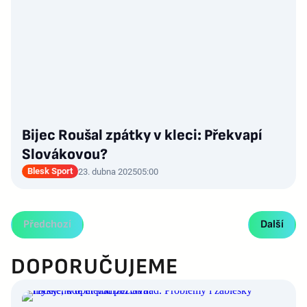
Bijec Roušal zpátky v kleci: Překvapí
Slovákovou?
Blesk Sport
23. dubna 2025
05:00
Předchozí
Další
DOPORUČUJEME