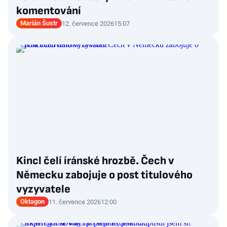
komentování
Marián Šustr
12. července 2026
15:07
Kincl čelí íránské hrozbě. Čech v
Německu zabojuje o post titulového
vyzyvatele
Oktagon
11. července 2026
12:00