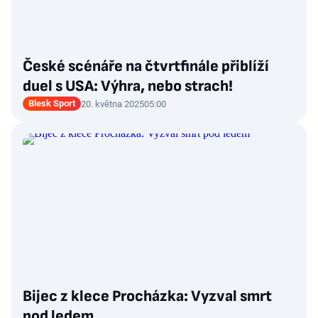
České scénáře na čtvrtfinále přiblíží
duel s USA: Výhra, nebo strach!
Blesk Sport
20. května 2025
05:00
Bijec z klece Procházka: Vyzval smrt
pod ledem