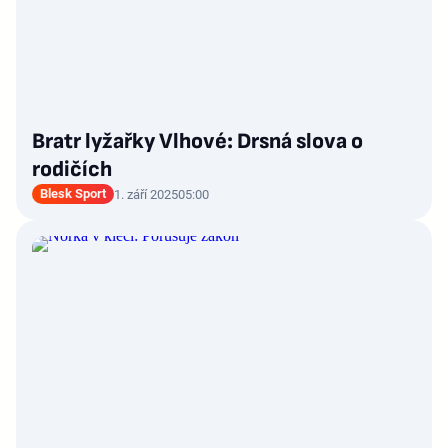
Bratr lyžařky Vlhové: Drsná slova o
rodičích
Blesk Sport
1. září 2025
05:00