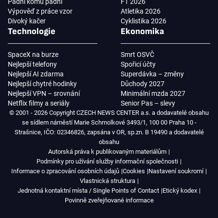
Padni komu padni
F1 2026
Výpověď z práce vzor
Atletika 2026
Divoký kačer
Cyklistika 2026
Technologie
Ekonomika
SpaceX na burze
Smrt OSVČ
Nejlepší telefony
Spořicí účty
Nejlepší AI zdarma
Superdávka – změny
Nejlepší chytré hodinky
Důchody 2027
Nejlepší VPN – srovnání
Minimální mzda 2027
Netflix filmy a seriály
Senior Pas – slevy
© 2001 - 2026 Copyright CZECH NEWS CENTER a.s. a dodavatelé obsahu
se sídlem náměstí Marie Schmolkové 3493/1, 100 00 Praha 10 -
Strašnice, IČO: 02346826, zapsána v OR, sp.zn. B 19490 a dodavatelé
obsahu
Autorská práva k publikovaným materiálům
Podmínky pro užívání služby informační společnosti
Informace o zpracování osobních údajů
Cookies
Nastavení soukromí
Vlastnická struktura
Jednotná kontaktní místa / Single Points of Contact
Etický kodex
Povinně zveřejňované informace