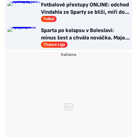
Fotbalové přestupy ONLINE: odchod
Vindahla ze Sparty se blíží, míří do
druhé italské ligy
Fotbal
Sparta po kolapsu v Boleslavi:
minus šest a chvála nováčka. Majer
má silnou zbraň
Chance Liga