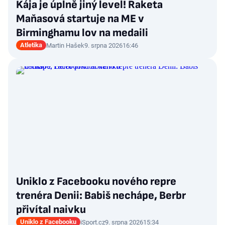
Kája je úplně jiný level! Raketa
Maňasová startuje na ME v
Birminghamu lov na medaili
Atletika
Martin Hašek
9. srpna 2026
16:46
Uniklo z Facebooku nového repre
trenéra Denii: Babiš nechápe, Berbr
přivítal naivku
Uniklo z Facebooku
iSport.cz
9. srpna 2026
15:34