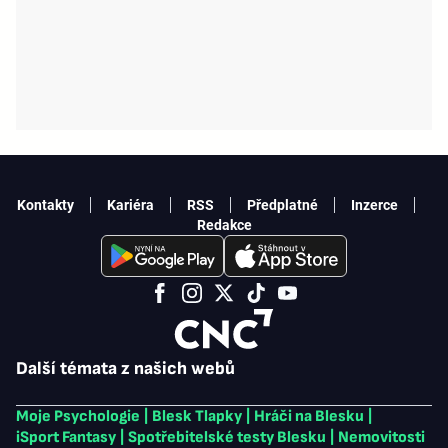
Kontakty
Kariéra
RSS
Předplatné
Inzerce
Redakce
Další témata z našich webů
Moje Psychologie
|
Blesk Tlapky
|
Hráči na Blesku
|
iSport Fantasy
|
Spotřebitelské testy Blesku
|
Nemovitosti