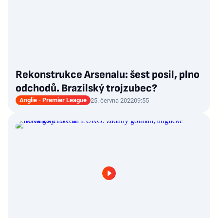
Rekonstrukce Arsenalu: šest posil, plno
odchodů. Brazilský trojzubec?
Anglie - Premier League
25. června 2022
09:55