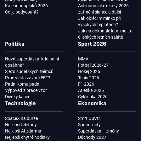
Kalendář úplňků 2026
Astronomické úkazy 2026:
Co je bodycount?
zatmění slunce a další
Jak obléci miminko při
vysokých teplotách?
Jak na dokonalé letní mojito
6 lehkých letních salátů
Politika
Sport 2026
Nová superdávka: kdo na ní
MMA
dosáhne?
Fotbal 2026/27
Sjezd sudetských Němců
Hokej 2026
Proč vláda zavádí EET?
Tenis 2026
Padni komu padni
F1 2026
Výpověď z práce vzor
Atletika 2026
Divoký kačer
Cyklistika 2026
Technologie
Ekonomika
SpaceX na burze
Smrt OSVČ
Nejlepší telefony
Spořicí účty
Nejlepší AI zdarma
Superdávka – změny
Nejlepší chytré hodinky
Důchody 2027