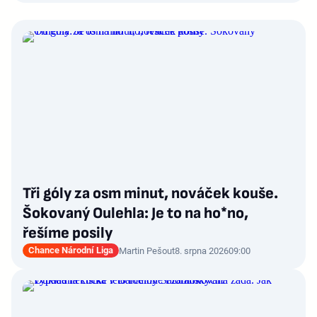
Tři góly za osm minut, nováček kouše.
Šokovaný Oulehla: Je to na ho*no,
řešíme posily
Chance Národní Liga
Martin Pešout
8. srpna 2026
09:00