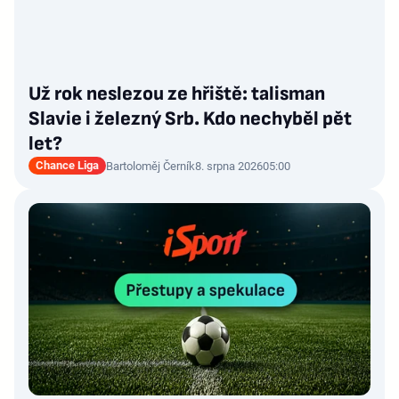
Už rok neslezou ze hřiště: talisman
Slavie i železný Srb. Kdo nechyběl pět
let?
Chance Liga
Bartoloměj Černík
8. srpna 2026
05:00