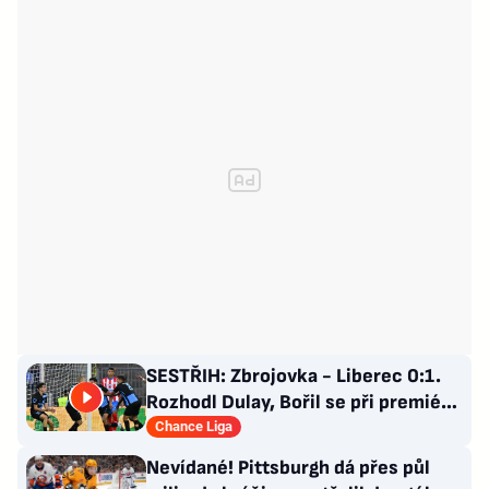
SESTŘIH: Zbrojovka - Liberec 0:1.
Rozhodl Dulay, Bořil se při premiéře
za Slovan zranil
Chance Liga
Nevídané! Pittsburgh dá přes půl