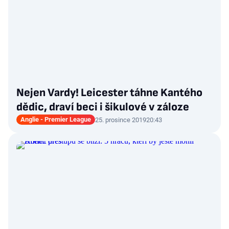
Nejen Vardy! Leicester táhne Kantého
dědic, draví beci i šikulové v záloze
Anglie - Premier League
25. prosince 2019
20:43