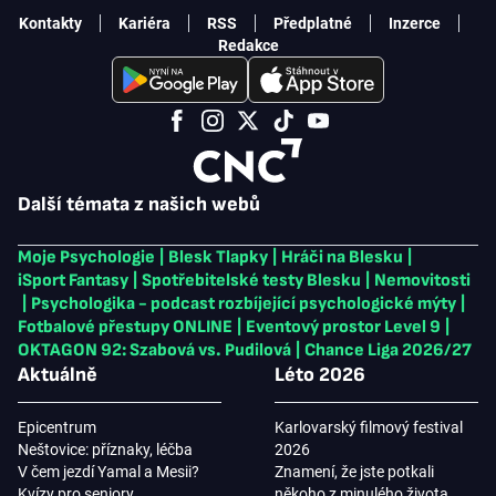
Kontakty
Kariéra
RSS
Předplatné
Inzerce
Redakce
Další témata z našich webů
Moje Psychologie
|
Blesk Tlapky
|
Hráči na Blesku
|
iSport Fantasy
|
Spotřebitelské testy Blesku
|
Nemovitosti
|
Psychologika - podcast rozbíjející psychologické mýty
|
Fotbalové přestupy ONLINE
|
Eventový prostor Level 9
|
OKTAGON 92: Szabová vs. Pudilová
|
Chance Liga 2026/27
Aktuálně
Léto 2026
Epicentrum
Karlovarský filmový festival
Neštovice: příznaky, léčba
2026
V čem jezdí Yamal a Mesii?
Znamení, že jste potkali
Kvízy pro seniory
někoho z minulého života