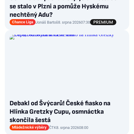
se stalo v Plzni a pomůže Hyskému
nechtěný Adu?
Chance Liga
Jonáš Bartoš
8. srpna 2026
07:30
Debakl od Švýcarů! České fiasko na
Hlinka Gretzky Cupu, osmnáctka
skončila šestá
Mládežnické výběry
ČTK
8. srpna 2026
08:00