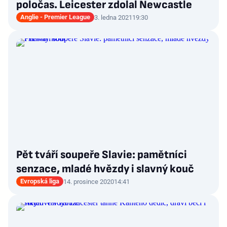
poločas. Leicester zdolal Newcastle
Anglie - Premier League
3. ledna 2021
19:30
Pět tváří soupeře Slavie: pamětníci
senzace, mladé hvězdy i slavný kouč
Evropská liga
14. prosince 2020
14:41