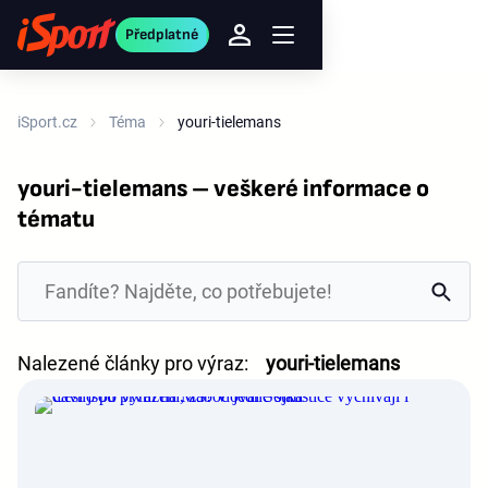
Předplatné
iSport.cz
Téma
youri-tielemans
youri-tielemans – veškeré informace o
tématu
Nalezené články pro výraz:
youri-tielemans