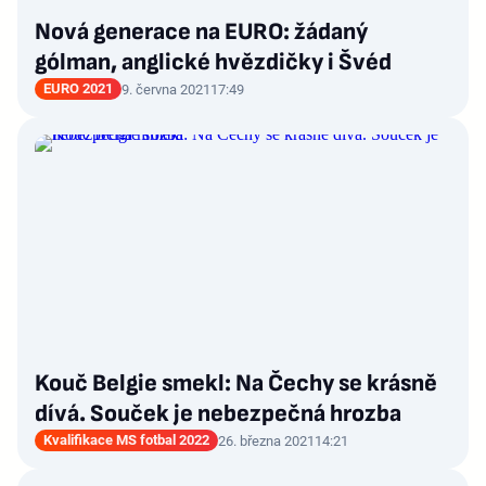
Nová generace na EURO: žádaný
gólman, anglické hvězdičky i Švéd
EURO 2021
9. června 2021
17:49
Kouč Belgie smekl: Na Čechy se krásně
dívá. Souček je nebezpečná hrozba
Kvalifikace MS fotbal 2022
26. března 2021
14:21