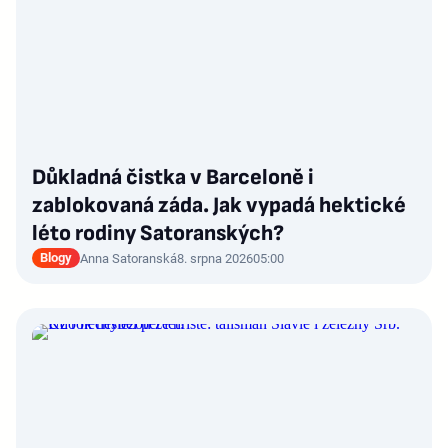
Důkladná čistka v Barceloně i
zablokovaná záda. Jak vypadá hektické
léto rodiny Satoranských?
Blogy
Anna Satoranská
8. srpna 2026
05:00