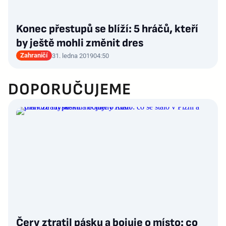
Konec přestupů se blíží: 5 hráčů, kteří
by ještě mohli změnit dres
Zahraničí
31. ledna 2019
04:50
DOPORUČUJEME
Červ ztratil pásku a bojuje o místo: co