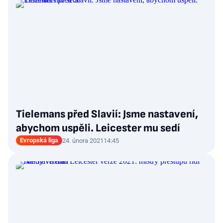
Tielemans před Slavií: Jsme nastavení,
abychom uspěli. Leicester mu sedí
Evropská liga
24. února 2021
14:45