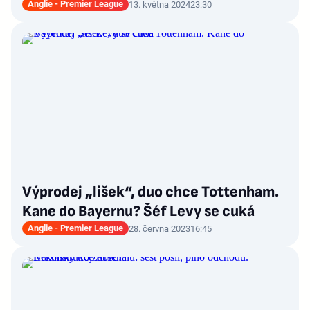
Anglie - Premier League
13. května 2024
23:30
Výprodej „lišek“, duo chce Tottenham.
Kane do Bayernu? Šéf Levy se cuká
Anglie - Premier League
28. června 2023
16:45