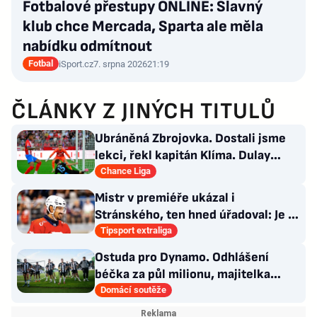
Fotbalové přestupy ONLINE: Slavný
klub chce Mercada, Sparta ale měla
nabídku odmítnout
Fotbal
iSport.cz
7. srpna 2026
21:19
ČLÁNKY Z JINÝCH TITULŮ
Ubráněná Zbrojovka. Dostali jsme
lekci, řekl kapitán Klíma. Dulay
překonal kamaráda
Chance Liga
Mistr v premiéře ukázal i
Stránského, ten hned úřadoval: Je to
pro mě úplně nové…
Tipsport extraliga
Ostuda pro Dynamo. Odhlášení
béčka za půl milionu, majitelka
odmítla nabídku kraje
Domácí soutěže