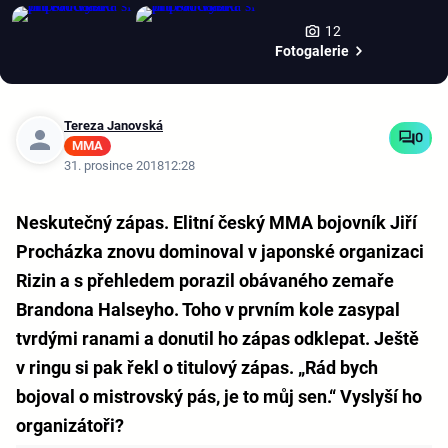
12
Fotogalerie
Tereza Janovská
0
MMA
31. prosince 2018
12:28
Neskutečný zápas. Elitní český MMA bojovník Jiří
Procházka znovu dominoval v japonské organizaci
Rizin a s přehledem porazil obávaného zemaře
Brandona Halseyho. Toho v prvním kole zasypal
tvrdými ranami a donutil ho zápas odklepat. Ještě
v ringu si pak řekl o titulový zápas. „Rád bych
bojoval o mistrovský pás, je to můj sen.“ Vyslyší ho
organizátoři?