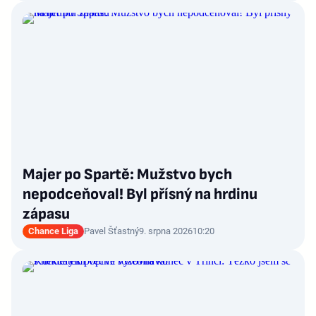
Majer po Spartě: Mužstvo bych
nepodceňoval! Byl přísný na hrdinu
zápasu
Chance Liga
Pavel Šťastný
9. srpna 2026
10:20