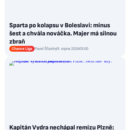
Sparta po kolapsu v Boleslavi: minus
šest a chvála nováčka. Majer má silnou
zbraň
Chance Liga
Pavel Šťastný
9. srpna 2026
05:00
Kapitán Vydra nechápal remízu Plzně: