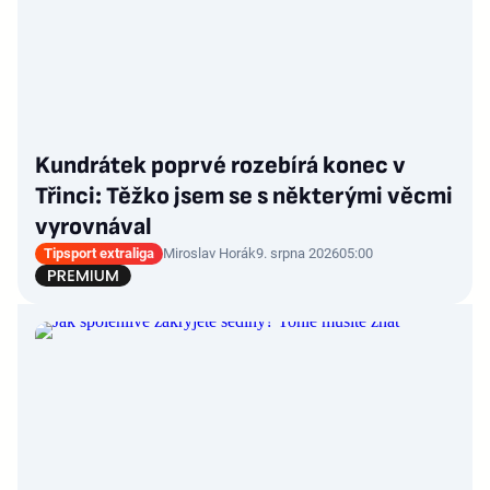
Kundrátek poprvé rozebírá konec v
Třinci: Těžko jsem se s některými věcmi
vyrovnával
Tipsport extraliga
Miroslav Horák
9. srpna 2026
05:00