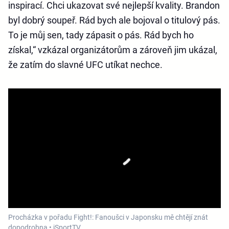
inspirací. Chci ukazovat své nejlepší kvality. Brandon
byl dobrý soupeř. Rád bych ale bojoval o titulový pás.
To je můj sen, tady zápasit o pás. Rád bych ho
získal,“ vzkázal organizátorům a zároveň jim ukázal,
že zatím do slavné UFC utíkat nechce.
Procházka v pořadu Fight!: Fanoušci v Japonsku mě chtějí znát
dopodrobna • iSportTV