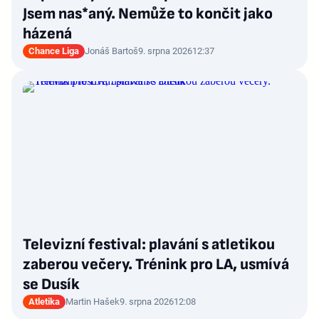
Jsem nas*aný. Nemůže to končit jako
házená
Chance Liga
Jonáš Bartoš
9. srpna 2026
12:37
Televizní festival: plavání s atletikou
zaberou večery. Trénink pro LA, usmívá
se Dusík
Atletika
Martin Hašek
9. srpna 2026
12:08