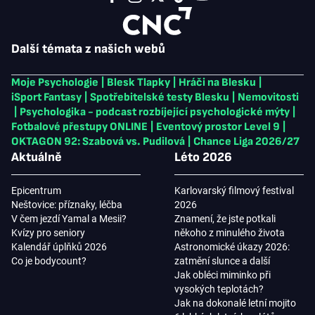
Další témata z našich webů
Moje Psychologie
|
Blesk Tlapky
|
Hráči na Blesku
|
iSport Fantasy
|
Spotřebitelské testy Blesku
|
Nemovitosti
|
Psychologika - podcast rozbíjející psychologické mýty
|
Fotbalové přestupy ONLINE
|
Eventový prostor Level 9
|
OKTAGON 92: Szabová vs. Pudilová
|
Chance Liga 2026/27
Aktuálně
Léto 2026
Epicentrum
Karlovarský filmový festival
Neštovice: příznaky, léčba
2026
V čem jezdí Yamal a Mesii?
Znamení, že jste potkali
Kvízy pro seniory
někoho z minulého života
Kalendář úplňků 2026
Astronomické úkazy 2026:
Co je bodycount?
zatmění slunce a další
Jak obléci miminko při
vysokých teplotách?
Jak na dokonalé letní mojito