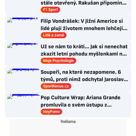
stále otevřený. Rakušan připomíná
vývoj loňské sezony
F1 Sport
Filip Vondrášek: V Jižní Americe si
lidé plují životem mnohem lehčeji,
věci tolik neřeší
Lidé a země
Už se nám to krátí... Jak si nenechat
zkazit letní pohodu myšlenkami na
zářijový zápřah?
Moje Psychologie
Soupeři, na které nezapomene. 6
týmů, proti nimž odchytal Jaroslav
Drobný nejvíc zápasů v kariéře
SportRevue.cz
Pop Culture Wrap: Ariana Grande
promluvila o svém ústupu z
veřejného života a Sophia z
HeyFomo
KATSEYE si dává pauzu od skupiny