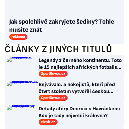
Jak spolehlivě zakryjete šediny? Tohle
musíte znát
reklama
ČLÁNKY Z JINÝCH TITULŮ
Legendy z černého kontinentu. Toto
je 15 nejlepších afrických fotbalistů
všech dob
SportRevue.cz
Bejvávalo. 5 hokejistů, kteří před
čtvrt stoletím vytvořili českou
kolonii v Ottawě
SportRevue.cz
Detaily aféry Decroix s Havránkem:
Kdo je tady největší královna?
Blesk.cz