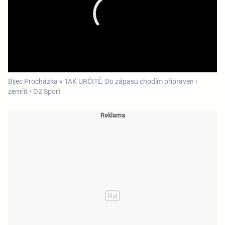
Bijec Procházka v TAK URČITĚ: Do zápasu chodím připraven i
zemřít • O2 Sport