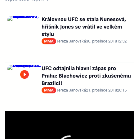
Královnou UFC se stala Nunesová,
hříšník Jones se vrátil ve velkém
stylu
MMA
Tereza Janovská
30. prosince 2018
12:52
UFC odtajnila hlavní zápas pro
Prahu: Blachowicz proti zkušenému
Brazilci!
MMA
Tereza Janovská
21. prosince 2018
20:15