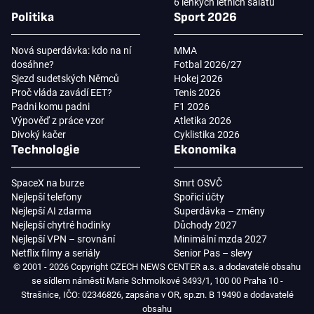
6 lehkých letních salátů
Politika
Sport 2026
Nová superdávka: kdo na ní
MMA
dosáhne?
Fotbal 2026/27
Sjezd sudetských Němců
Hokej 2026
Proč vláda zavádí EET?
Tenis 2026
Padni komu padni
F1 2026
Výpověď z práce vzor
Atletika 2026
Divoký kačer
Cyklistika 2026
Technologie
Ekonomika
SpaceX na burze
Smrt OSVČ
Nejlepší telefony
Spořicí účty
Nejlepší AI zdarma
Superdávka – změny
Nejlepší chytré hodinky
Důchody 2027
Nejlepší VPN – srovnání
Minimální mzda 2027
Netflix filmy a seriály
Senior Pas – slevy
© 2001 - 2026 Copyright CZECH NEWS CENTER a.s. a dodavatelé obsahu
se sídlem náměstí Marie Schmolkové 3493/1, 100 00 Praha 10 -
Strašnice, IČO: 02346826, zapsána v OR, sp.zn. B 19490 a dodavatelé
obsahu