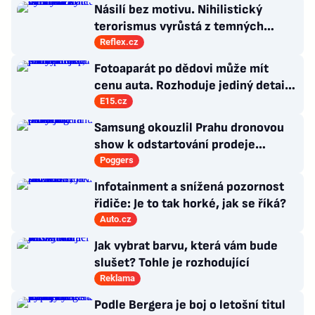
Násilí bez motivu. Nihilistický
terorismus vyrůstá z temných
koutů internetu a míří i na malé děti
Reflex.cz
Fotoaparát po dědovi může mít
cenu auta. Rozhoduje jediný detail,
který lehce přehlédnete
E15.cz
Samsung okouzlil Prahu dronovou
show k odstartování prodeje
nových produktů
Poggers
Infotainment a snížená pozornost
řidiče: Je to tak horké, jak se říká?
Auto.cz
Jak vybrat barvu, která vám bude
slušet? Tohle je rozhodující
Reklama
Podle Bergera je boj o letošní titul