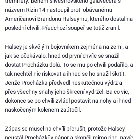
třemi lety. Během silvestrovského galavečera s
názvem Rizin 14 nastoupil proti obávanému
Američanovi Brandonu Halseymu, kterého dostal na
poslední chvíli. Předchozí soupeř se totiž zranil.
Halsey je skvělým bojovníkem zejména na zemi, a
jak se očekávalo, hned od první chvíle se snažil
dostat Procházku dolů. To se mu po chvíli podařilo, a
tak nechtěl nic riskovat a ihned se ho snažil škrtit.
Jenže Procházka předvedl neskutečnou výdrž a
přes všechny snahy jeho škrcení vydržel. Ba co víc,
dokonce se po chvíli zvládl postavit na nohy a ihned
naskočeným kolenem zaútočil.
Zápas se musel na chvíli přerušit, protože Halsey
neustál Procházkův nápor a skončil mimo ring, navíc