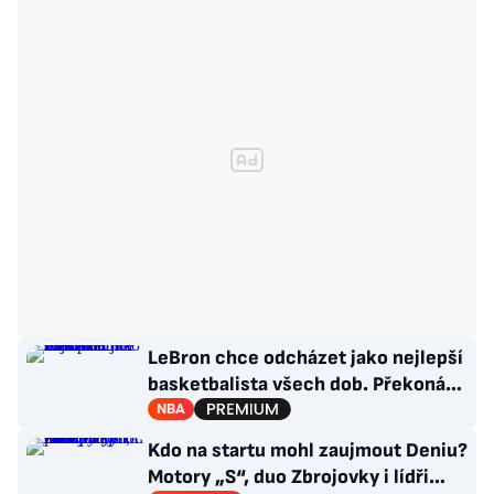
LeBron chce odcházet jako nejlepší
basketbalista všech dob. Překoná
Jordana?
NBA
Kdo na startu mohl zaujmout Deniu?
Motory „S“, duo Zbrojovky i lídři