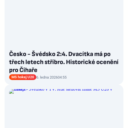
Česko - Švédsko 2:4. Dvacítka má po
třech letech stříbro. Historické ocenění
pro Čihaře
MS hokej U20
6. ledna 2026
04:55