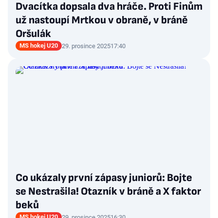
Dvacítka dopsala dva hráče. Proti Finům
už nastoupí Mrtkou v obraně, v bráně
Oršulák
MS hokej U20
29. prosince 2025
17:40
Co ukázaly první zápasy juniorů: Bojte
se Nestrašila! Otazník v bráně a X faktor
beků
MS hokej U20
29. prosince 2025
16:30