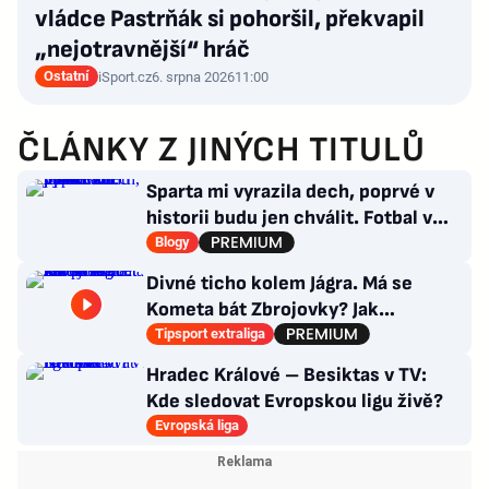
vládce Pastrňák si pohoršil, překvapil
„nejotravnější“ hráč
Ostatní
iSport.cz
6. srpna 2026
11:00
ČLÁNKY Z JINÝCH TITULŮ
Sparta mi vyrazila dech, poprvé v
historii budu jen chválit. Fotbal v
moderním balení
Blogy
Divné ticho kolem Jágra. Má se
Kometa bát Zbrojovky? Jak
poskládat Pardubice
Tipsport extraliga
Hradec Králové – Besiktas v TV:
Kde sledovat Evropskou ligu živě?
Evropská liga