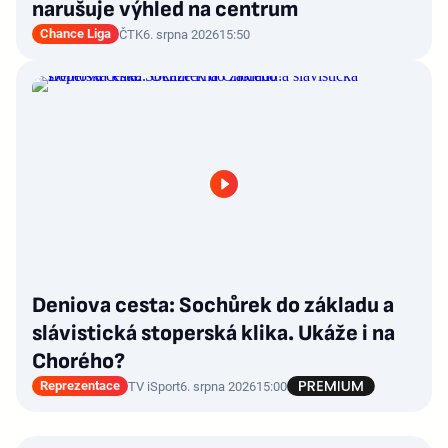
narušuje výhled na centrum
Chance Liga
ČTK
6. srpna 2026
15:50
Deniova cesta: Sochůrek do základu a
slávistická stoperská klika. Ukáže i na
Chorého?
Reprezentace
TV iSport
6. srpna 2026
15:00