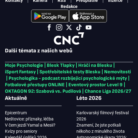
Kontakty
Kariéra
RSS
Předplatné
Inzerce
Redakce
Další témata z našich webů
Moje Psychologie
|
Blesk Tlapky
|
Hráči na Blesku
|
iSport Fantasy
|
Spotřebitelské testy Blesku
|
Nemovitosti
|
Psychologika - podcast rozbíjející psychologické mýty
|
Fotbalové přestupy ONLINE
|
Eventový prostor Level 9
|
OKTAGON 92: Szabová vs. Pudilová
|
Chance Liga 2026/27
Aktuálně
Léto 2026
Epicentrum
Karlovarský filmový festival
Neštovice: příznaky, léčba
2026
V čem jezdí Yamal a Mesii?
Znamení, že jste potkali
Kvízy pro seniory
někoho z minulého života
Kalendář úplňků 2026
Astronomické úkazy 2026: