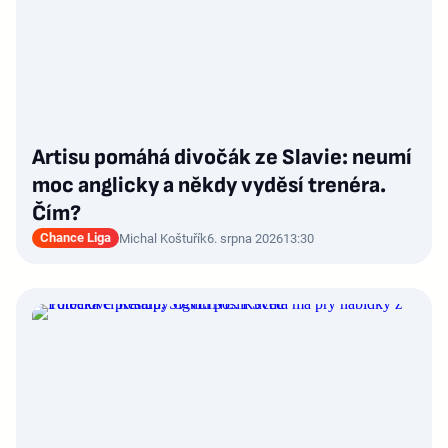
Artisu pomáhá divočák ze Slavie: neumí
moc anglicky a někdy vyděsí trenéra.
Čím?
Chance Liga
Michal Koštuřík
6. srpna 2026
13:30