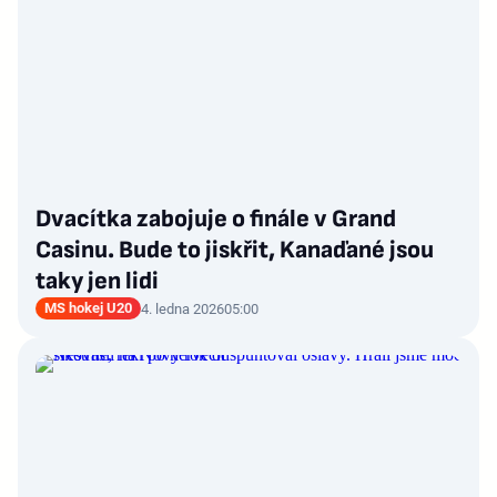
Dvacítka zabojuje o finále v Grand
Casinu. Bude to jiskřit, Kanaďané jsou
taky jen lidi
MS hokej U20
4. ledna 2026
05:00