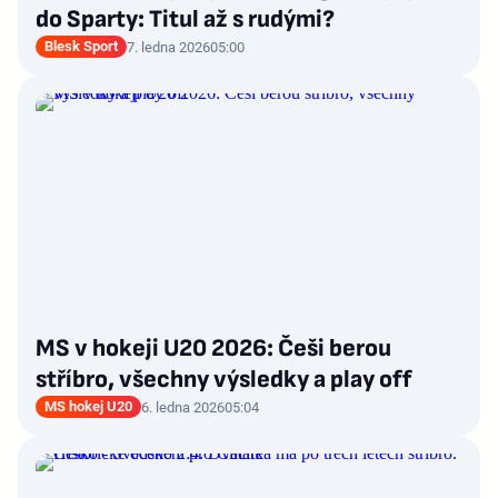
do Sparty: Titul až s rudými?
Blesk Sport
7. ledna 2026
05:00
MS v hokeji U20 2026: Češi berou
stříbro, všechny výsledky a play off
MS hokej U20
6. ledna 2026
05:04