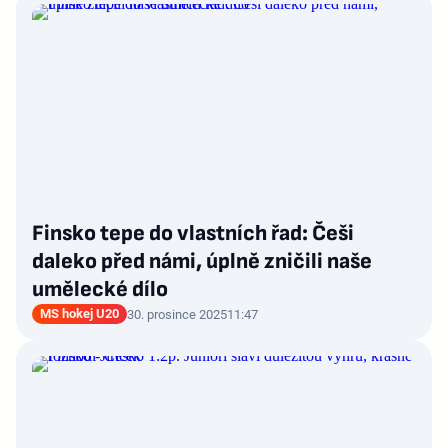
Finsko tepe do vlastních řad: Češi
daleko před námi, úplně zničili naše
umělecké dílo
MS hokej U20
30. prosince 2025
11:47