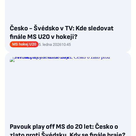
Česko - Švédsko v TV: Kde sledovat
finále MS U20 v hokeji?
MS hokej U20
5. ledna 2026
10:45
Pavouk play off MS do 20 let: Česko o
zlato proti Švédsku. Kdy se finále hraje?