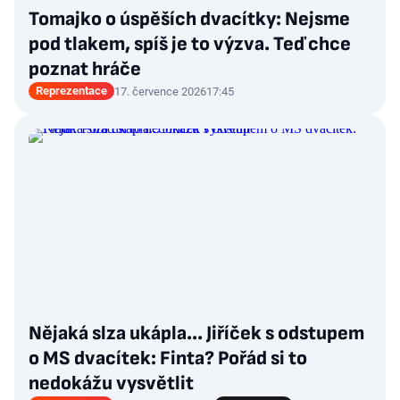
Tomajko o úspěších dvacítky: Nejsme
pod tlakem, spíš je to výzva. Teď chce
poznat hráče
Reprezentace
17. července 2026
17:45
Nějaká slza ukápla... Jiříček s odstupem
o MS dvacítek: Finta? Pořád si to
nedokážu vysvětlit