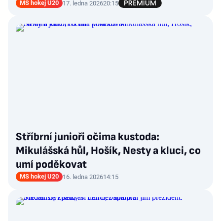
MS hokej U20
17. ledna 2026
20:15
Stříbrní junioři očima kustoda:
Mikulášská hůl, Hošík, Nesty a kluci, co
umí poděkovat
MS hokej U20
16. ledna 2026
14:15