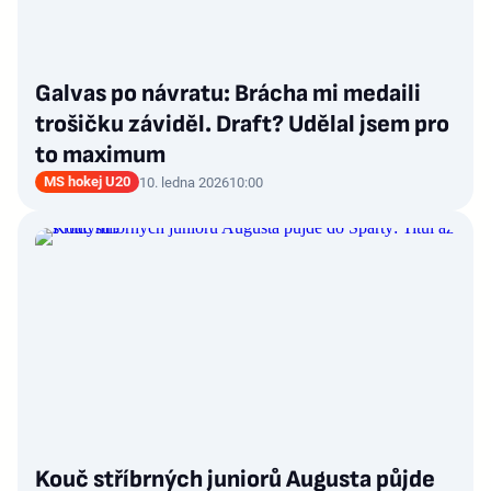
Galvas po návratu: Brácha mi medaili
trošičku záviděl. Draft? Udělal jsem pro
to maximum
MS hokej U20
10. ledna 2026
10:00
Kouč stříbrných juniorů Augusta půjde