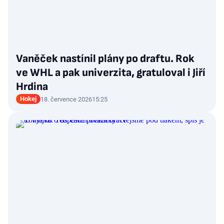
Vaněček nastínil plány po draftu. Rok
ve WHL a pak univerzita, gratuloval i Jiří
Hrdina
Hokej
18. července 2026
15:25