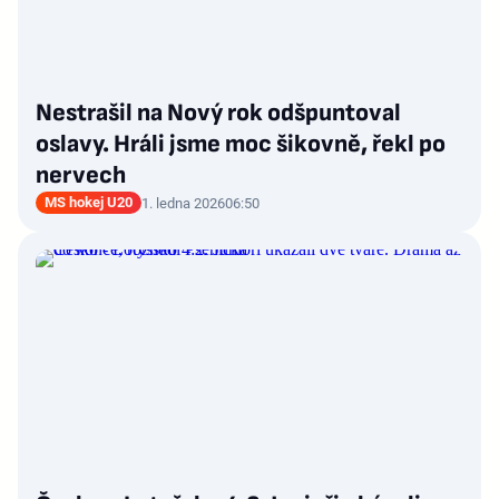
Nestrašil na Nový rok odšpuntoval
oslavy. Hráli jsme moc šikovně, řekl po
nervech
MS hokej U20
1. ledna 2026
06:50