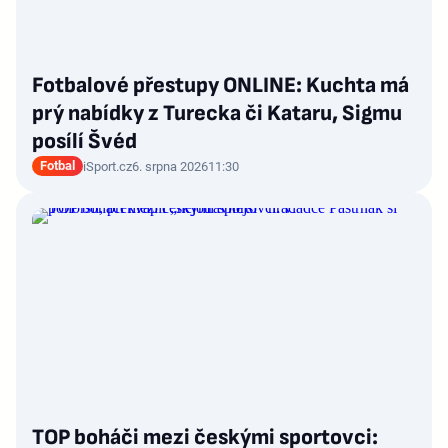
Fotbalové přestupy ONLINE: Kuchta má
prý nabídky z Turecka či Kataru, Sigmu
posílí Švéd
Fotbal
iSport.cz
6. srpna 2026
11:30
TOP boháči mezi českými sportovci: