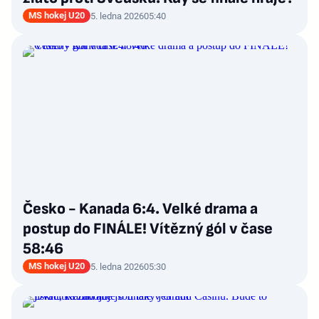
MS hokej U20
5. ledna 2026
05:40
Česko - Kanada 6:4. Velké drama a
postup do FINÁLE! Vítězný gól v čase
58:46
MS hokej U20
5. ledna 2026
05:30