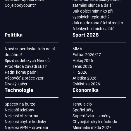
Co je bodycount?
zatmění slunce a další
Jak obléci miminko při
vysokých teplotách?
Jak na dokonalé letní mojito
6 lehkých letních salátů
Politika
Sport 2026
Nová superdávka: kdo na ní
MMA
dosáhne?
Fotbal 2026/27
Sjezd sudetských Němců
Hokej 2026
Proč vláda zavádí EET?
Tenis 2026
Padni komu padni
F1 2026
Výpověď z práce vzor
Atletika 2026
Divoký kačer
Cyklistika 2026
Technologie
Ekonomika
SpaceX na burze
Temu a clo
Nejlepší telefony
Spořicí účty
Nejlepší AI zdarma
Superdávka – změny
Nejlepší chytré hodinky
Chybějící roky k důchodu
Nejlepší VPN – srovnání
Minimální mzda 2027