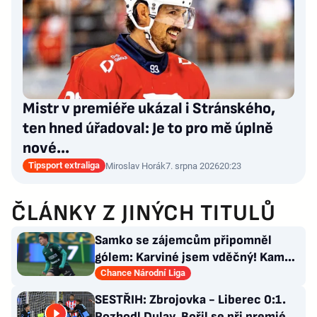
Mistr v premiéře ukázal i Stránského,
ten hned úřadoval: Je to pro mě úplně
nové…
Tipsport extraliga
Miroslav Horák
7. srpna 2026
20:23
ČLÁNKY Z JINÝCH TITULŮ
Samko se zájemcům připomněl
gólem: Karviné jsem vděčný! Kam
může odejít Štorman?
Chance Národní Liga
SESTŘIH: Zbrojovka - Liberec 0:1.
Rozhodl Dulay, Bořil se při premiéře