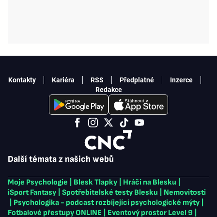
Kontakty
Kariéra
RSS
Předplatné
Inzerce
Redakce
Další témata z našich webů
Moje Psychologie
|
Blesk Tlapky
|
Hráči na Blesku
|
iSport Fantasy
|
Spotřebitelské testy Blesku
|
Nemovitosti
|
Psychologika - podcast rozbíjející psychologické mýty
|
Fotbalové přestupy ONLINE
|
Eventový prostor Level 9
|