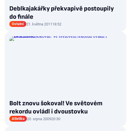
Deblkajakářky překvapivě postoupily
do finále
Ostatní
21. května 2011
18:52
Bolt znovu šokoval! Ve světovém
rekordu ovládl i dvoustovku
Atletika
20. srpna 2009
20:30