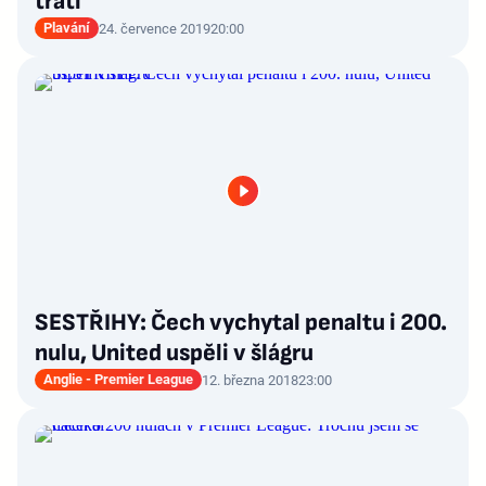
trati
Plavání
24. července 2019
20:00
SESTŘIHY: Čech vychytal penaltu i 200.
nulu, United uspěli v šlágru
Anglie - Premier League
12. března 2018
23:00