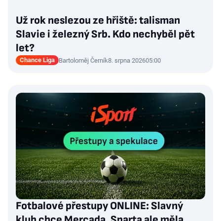
Už rok neslezou ze hřiště: talisman
Slavie i železný Srb. Kdo nechyběl pět
let?
Chance Liga
Bartoloměj Černík
8. srpna 2026
05:00
Fotbalové přestupy ONLINE: Slavný
klub chce Mercada, Sparta ale měla