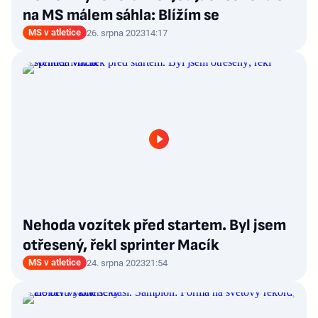
na MS málem sáhla: Blížím se
MS v atletice
26. srpna 2023
14:17
Nehoda vozítek před startem. Byl jsem
otřesený, řekl sprinter Macík
MS v atletice
24. srpna 2023
21:54