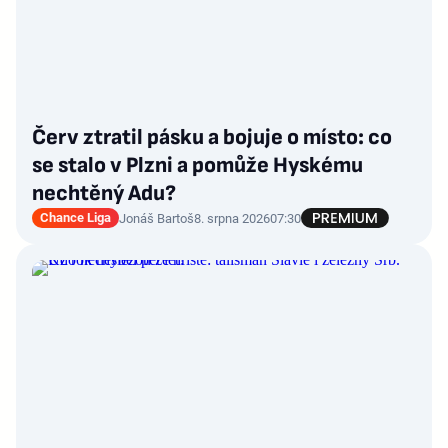
Červ ztratil pásku a bojuje o místo: co
se stalo v Plzni a pomůže Hyskému
nechtěný Adu?
Chance Liga
Jonáš Bartoš
8. srpna 2026
07:30