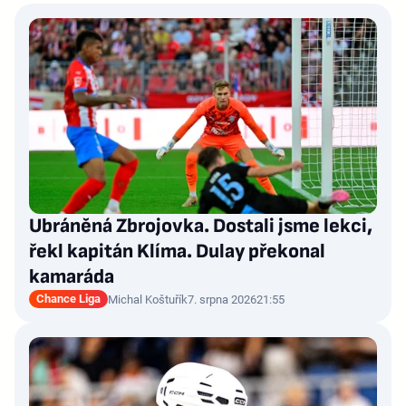
Ubráněná Zbrojovka. Dostali jsme lekci,
řekl kapitán Klíma. Dulay překonal
kamaráda
Chance Liga
Michal Koštuřík
7. srpna 2026
21:55