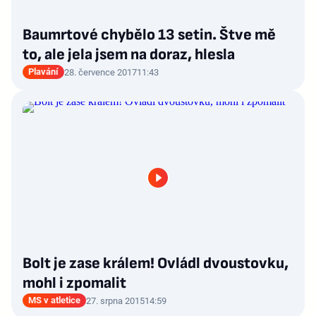
Baumrtové chybělo 13 setin. Štve mě
to, ale jela jsem na doraz, hlesla
Plavání
28. července 2017
11:43
Bolt je zase králem! Ovládl dvoustovku,
mohl i zpomalit
MS v atletice
27. srpna 2015
14:59