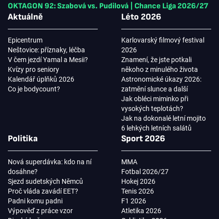
OKTAGON 92: Szabová vs. Pudilová
|
Chance Liga 2026/27
Aktuálně
Léto 2026
Epicentrum
Karlovarský filmový festival
Neštovice: příznaky, léčba
2026
V čem jezdí Yamal a Mesii?
Znamení, že jste potkali
Kvízy pro seniory
někoho z minulého života
Kalendář úplňků 2026
Astronomické úkazy 2026:
Co je bodycount?
zatmění slunce a další
Jak obléci miminko při
vysokých teplotách?
Jak na dokonalé letní mojito
6 lehkých letních salátů
Politika
Sport 2026
Nová superdávka: kdo na ní
MMA
dosáhne?
Fotbal 2026/27
Sjezd sudetských Němců
Hokej 2026
Proč vláda zavádí EET?
Tenis 2026
Padni komu padni
F1 2026
Výpověď z práce vzor
Atletika 2026