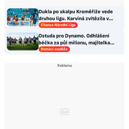
Dukla po skalpu Kroměříže vede
druhou ligu. Karviná zvítězila v
Prostějově, remíza Ústí
Chance Národní Liga
Ostuda pro Dynamo. Odhlášení
béčka za půl milionu, majitelka
odmítla nabídku kraje
Domácí soutěže