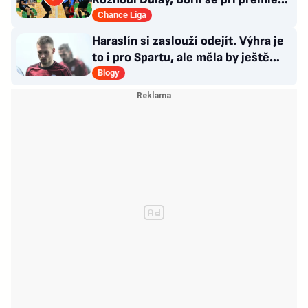
za Slovan zranil
Chance Liga
Haraslín si zaslouží odejít. Výhra je
to i pro Spartu, ale měla by ještě
zareagovat
Blogy