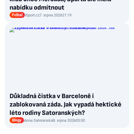
nabídku odmítnout
Fotbal
iSport.cz
7. srpna 2026
21:19
Důkladná čistka v Barceloně i
zablokovaná záda. Jak vypadá hektické
léto rodiny Satoranských?
Blogy
Anna Satoranská
8. srpna 2026
05:00