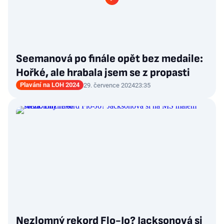
Seemanová po finále opět bez medaile:
Hořké, ale hrabala jsem se z propasti
Plavání na LOH 2024
29. července 2024
23:35
Nezlomný rekord Flo-Jo? Jacksonová si