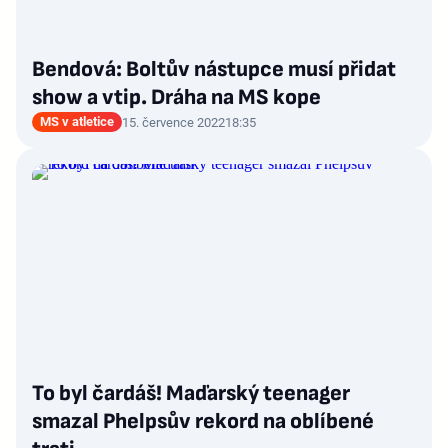
Bendová: Boltův nástupce musí přidat
show a vtip. Dráha na MS kope
MS v atletice
15. července 2022
18:35
To byl čardáš! Maďarský teenager
smazal Phelpsův rekord na oblíbené