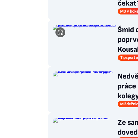
čekat
MS v hoke
Šmíd o
poprvé
Kousal
Tipsport e
Nedvě
práce 
koleg
Mládežnic
Ze sam
dovedl