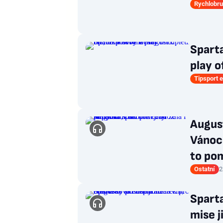
Rychlobru
Sparta
play o
Tipsport e
August
Vánocí
to po
Ostatní
2
Sparta
mise j