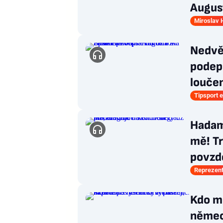
Augus
Miroslav 
Nedvě
podeps
louče
Tipsport e
Hadamc
mě! Tr
povzd
Reprezen
Kdo mů
němec