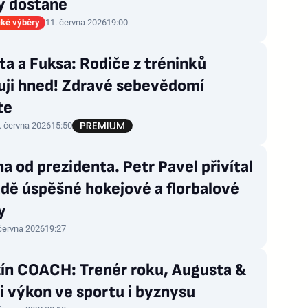
y dostane
ké výběry
11. června 2026
19:00
a a Fuksa: Rodiče z tréninků
uji hned! Zdravé sebevědomí
te
. června 2026
15:50
a od prezidenta. Petr Pavel přivítal
dě úspěšné hokejové a florbalové
y
 června 2026
19:27
ín COACH: Trenér roku, Augusta &
i výkon ve sportu i byznysu