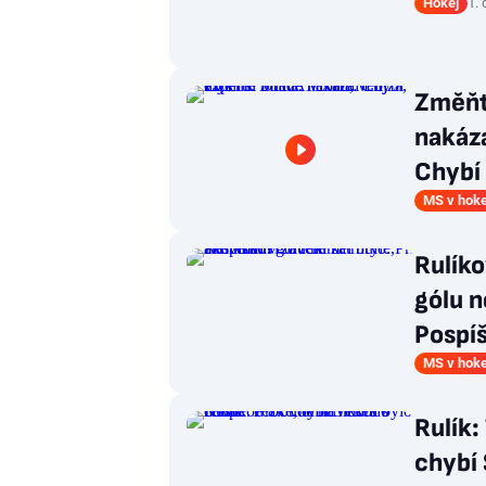
Hokej
1.
Změňt
nakáza
Chybí 
MS v hoke
Rulíko
gólu n
Pospíš
MS v hoke
Rulík:
chybí 