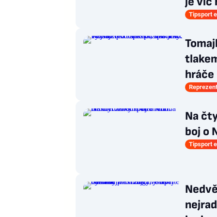
je víc
Tipsport e
Tomaj
tlakem
hráče
Reprezen
Na čty
boj o 
Tipsport e
Nedvě
nejrad