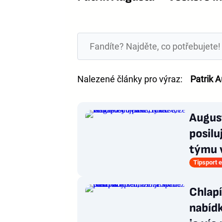
Nalezené články pro výraz:
Patrik 
August
posilu
týmu 
Tipsport e
Chlapí
nabídk