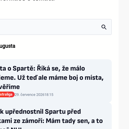
Augusta
a o Spartě: Říká se, že málo
jeme. Už teď ale máme boj o místa,
věříme
xtraliga
29. července 2026
18:15
k upřednostnil Spartu před
ami ze zámoří: Mám tady sen, a to