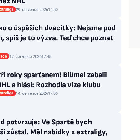
 než NHL
xtraliga
29. července 2026
14:50
ko o úspěších dvacítky: Nejsme pod
, spíš je to výzva. Teď chce poznat
tace
17. července 2026
17:45
ři roky sparťanem! Blümel zabalil
NHL a hlásí: Rozhodla vize klubu
xtraliga
14. července 2026
17:00
d potvrzuje: Ve Spartě bych
ši zůstal. Měl nabídky z extraligy,