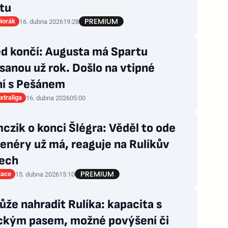
tu
Horák
16. dubna 2026
19:28
d končí: Augusta má Spartu
anou už rok. Došlo na vtipné
ní s Pešánem
xtraliga
16. dubna 2026
05:00
zik o konci Šlégra: Věděl to ode
enéry už má, reaguje na Rulíkův
ech
tace
15. dubna 2026
15:10
že nahradit Rulíka: kapacita s
kým pasem, možné povýšení či