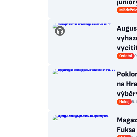
junior
Mládežnic
August
vyhaz
vycítí
Ostatní
9
Poklon
na Hra
výběr
Hokej
8.
Magaz
Fuksa 