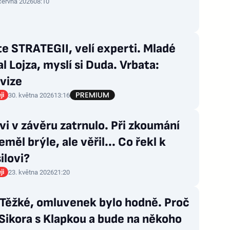
 června 2026
08:10
e STRATEGII, velí experti. Mladé
l Lojza, myslí si Duda. Vrbata:
vize
ji
30. května 2026
13:16
vi v závěru zatrnulo. Při zkoumání
eměl brýle, ale věřil... Co řekl k
ilovi?
ji
23. května 2026
21:20
 Těžké, omluvenek bylo hodně. Proč
Sikora s Klapkou a bude na někoho