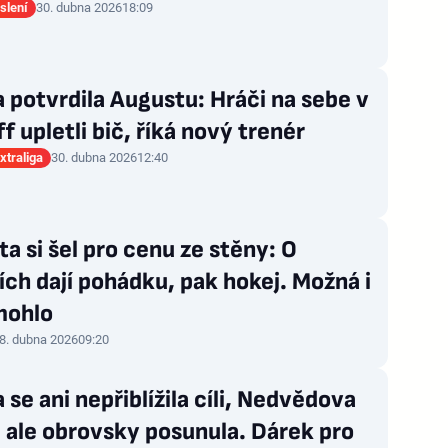
slení
30. dubna 2026
18:09
 potvrdila Augustu: Hráči na sebe v
ff upletli bič, říká nový trenér
xtraliga
30. dubna 2026
12:40
a si šel pro cenu ze stěny: O
ch dají pohádku, pak hokej. Možná i
mohlo
8. dubna 2026
09:20
 se ani nepřiblížila cíli, Nedvědova
i ale obrovsky posunula. Dárek pro