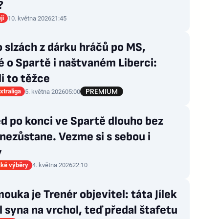
?
ji
10. května 2026
21:45
 slzách z dárku hráčů po MS,
 o Spartě i naštvaném Liberci:
i to těžce
xtraliga
5. května 2026
05:00
d po konci ve Spartě dlouho bez
nezůstane. Vezme si s sebou i
y
ké výběry
4. května 2026
22:10
ouka je Trenér objevitel: táta Jílek
 syna na vrchol, teď předal štafetu