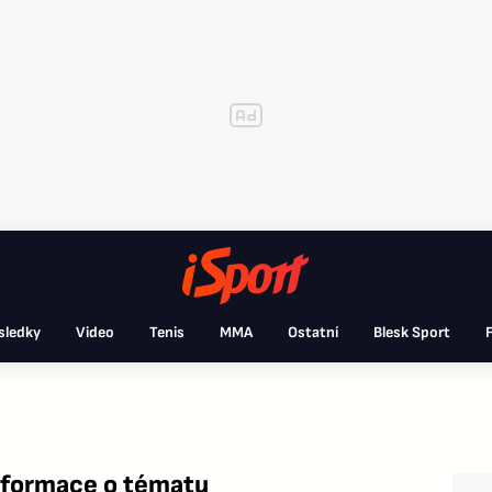
sledky
Video
Tenis
MMA
Ostatní
Blesk Sport
F
nformace o tématu