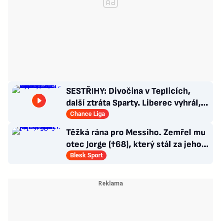
SESTŘIHY: Divočina v Teplicích,
další ztráta Sparty. Liberec vyhrál,
Zlín - Bohemians 0:2
Chance Liga
Těžká rána pro Messiho. Zemřel mu
otec Jorge (†68), který stál za jeho
úspěchy
Blesk Sport