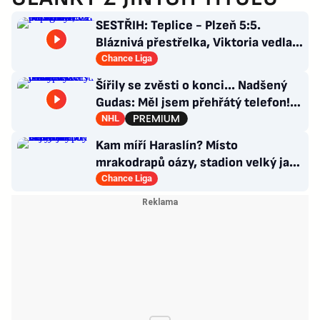
SESTŘIH: Teplice - Plzeň 5:5.
Bláznivá přestřelka, Viktoria vedla o
tři góly. Krčíkova červená
Chance Liga
Šířily se zvěsti o konci... Nadšený
Gudas: Měl jsem přehřátý telefon!
Co návrat do Česka?
NHL
Kam míří Haraslín? Místo
mrakodrapů oázy, stadion velký jak
v Plzni. Byl by největší hvězdou
Chance Liga