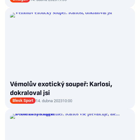
Vémolův exotický soupeř: Karlosi,
dokraloval jsi
Blesk Sport
14. dubna 2023
10:00