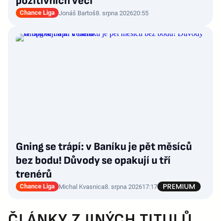
pozitivních věcí
Chance Liga
Jonáš Bartoš
8. srpna 2026
20:55
Gning se trápí: v Baníku je pět měsíců
bez bodu! Důvody se opakují u tří
trenérů
Chance Liga
Michal Kvasnica
8. srpna 2026
17:17
ČLÁNKY Z JINÝCH TITULŮ