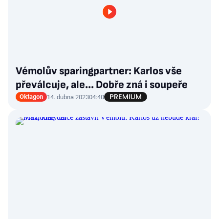
Vémolův sparingpartner: Karlos vše
převálcuje, ale... Dobře zná i soupeře
Oktagon
14. dubna 2023
04:40