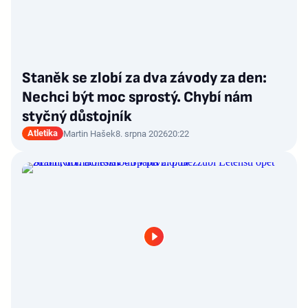
Staněk se zlobí za dva závody za den:
Nechci být moc sprostý. Chybí nám
styčný důstojník
Atletika
Martin Hašek
8. srpna 2026
20:22