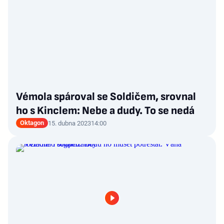
Vémola spároval se Soldičem, srovnal
ho s Kinclem: Nebe a dudy. To se nedá
Oktagon
15. dubna 2023
14:00