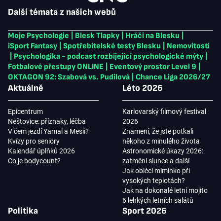
Další témata z našich webů
Moje Psychologie
|
Blesk Tlapky
|
Hráči na Blesku
|
iSport Fantasy
|
Spotřebitelské testy Blesku
|
Nemovitosti
|
Psychologika - podcast rozbíjející psychologické mýty
|
Fotbalové přestupy ONLINE
|
Eventový prostor Level 9
|
OKTAGON 92: Szabová vs. Pudilová
|
Chance Liga 2026/27
Aktuálně
Léto 2026
Epicentrum
Karlovarský filmový festival
Neštovice: příznaky, léčba
2026
V čem jezdí Yamal a Mesii?
Znamení, že jste potkali
Kvízy pro seniory
někoho z minulého života
Kalendář úplňků 2026
Astronomické úkazy 2026:
Co je bodycount?
zatmění slunce a další
Jak obléci miminko při
vysokých teplotách?
Jak na dokonalé letní mojito
6 lehkých letních salátů
Politika
Sport 2026