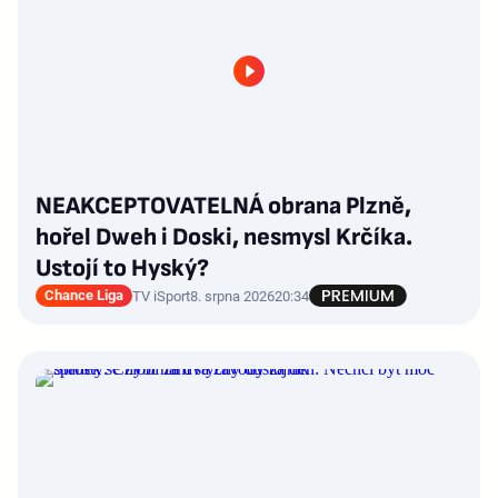
NEAKCEPTOVATELNÁ obrana Plzně,
hořel Dweh i Doski, nesmysl Krčíka.
Ustojí to Hyský?
Chance Liga
TV iSport
8. srpna 2026
20:34