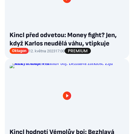
Kincl před odvetou: Money fight? Jen,
když Karlos neudělá váhu, vtipkuje
Oktagon
12. května 2023
17:00
Kincl hodnotí Vémolův boj: Bezhlavá