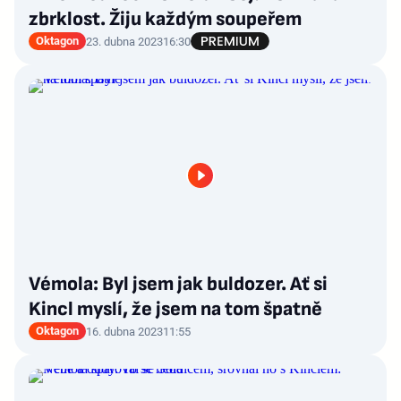
zbrklost. Žiju každým soupeřem
Oktagon
23. dubna 2023
16:30
Vémola: Byl jsem jak buldozer. Ať si
Kincl myslí, že jsem na tom špatně
Oktagon
16. dubna 2023
11:55