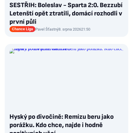
SESTŘIH: Boleslav - Sparta 2:0. Bezzubí
Letenští opět ztratili, domácí rozhodli v
první půli
Chance Liga
Pavel Šťastný
8. srpna 2026
21:50
Hyský po divočině: Remízu beru jako
porážku. Kdo chce, najde i hodně