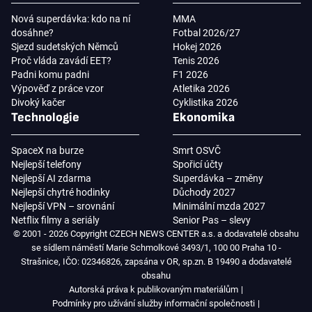
Nová superdávka: kdo na ní
MMA
dosáhne?
Fotbal 2026/27
Sjezd sudetských Němců
Hokej 2026
Proč vláda zavádí EET?
Tenis 2026
Padni komu padni
F1 2026
Výpověď z práce vzor
Atletika 2026
Divoký kačer
Cyklistika 2026
Technologie
Ekonomika
SpaceX na burze
Smrt OSVČ
Nejlepší telefony
Spořicí účty
Nejlepší AI zdarma
Superdávka – změny
Nejlepší chytré hodinky
Důchody 2027
Nejlepší VPN – srovnání
Minimální mzda 2027
Netflix filmy a seriály
Senior Pas – slevy
© 2001 - 2026 Copyright CZECH NEWS CENTER a.s. a dodavatelé obsahu
se sídlem náměstí Marie Schmolkové 3493/1, 100 00 Praha 10 -
Strašnice, IČO: 02346826, zapsána v OR, sp.zn. B 19490 a dodavatelé
obsahu
Autorská práva k publikovaným materiálům
Podmínky pro užívání služby informační společnosti