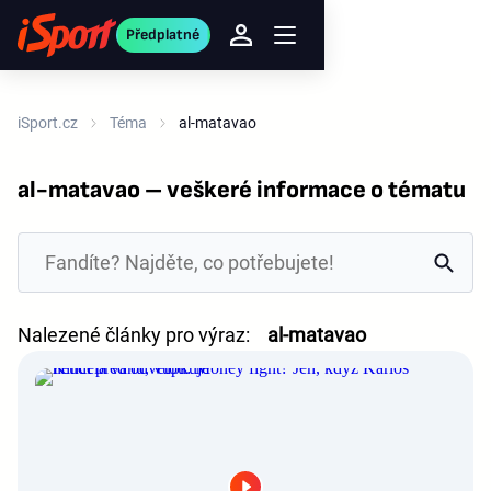
Předplatné
iSport.cz
Téma
al-matavao
al-matavao – veškeré informace o tématu
Nalezené články pro výraz:
al-matavao