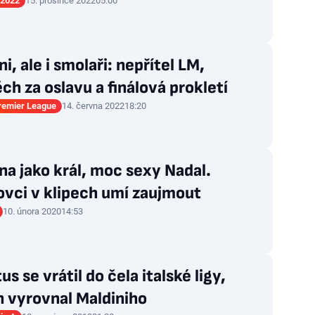
 2022
15. prosince 2022
05:00
ni, ale i smolaři: nepřítel LM,
h za oslavu a finálová prokletí
Premier League
14. června 2022
18:20
a jako král, moc sexy Nadal.
vci v klipech umí zaujmout
10. února 2020
14:53
us se vrátil do čela italské ligy,
 vyrovnal Maldiniho