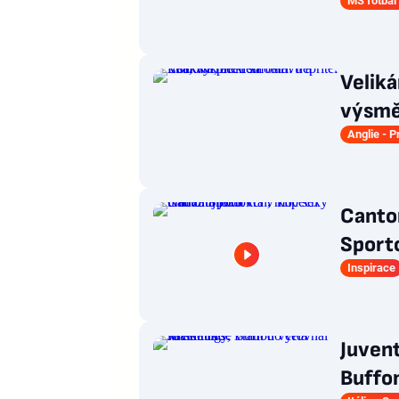
MS fotbal
Veliká
výsměc
Anglie - 
Canton
Sporto
Inspirace
Juvent
Buffon