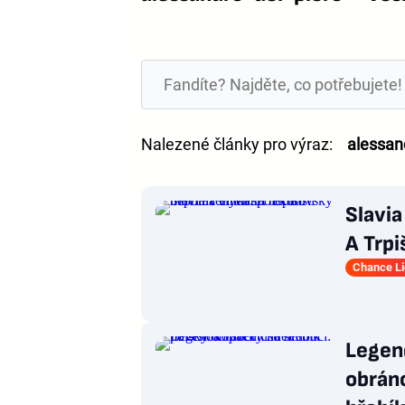
Nalezené články pro výraz:
alessan
Slavia
A Trpi
Chance L
Legend
obránc