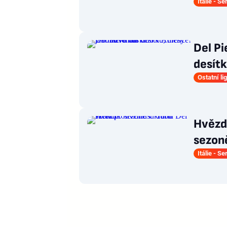
Itálie - Se
Del Pi
desítk
Ostatní li
Hvězda
sezoně
Itálie - Se