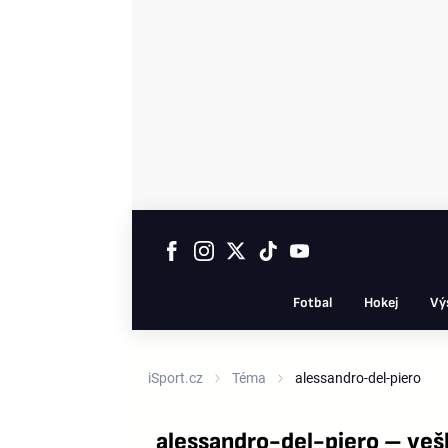
Fotbal
Hokej
Vý
iSport.cz
Téma
alessandro-del-piero
alessandro-del-piero – veš