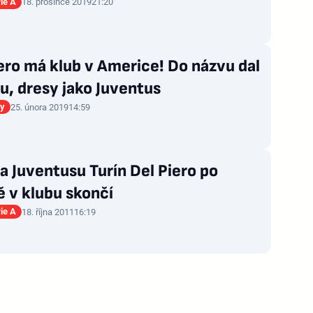
rie A
18. prosince 2019
21:20
ero má klub v Americe! Do názvu dal
u, dresy jako Juventus
gy
25. února 2019
14:59
 Juventusu Turín Del Piero po
 v klubu skončí
rie A
18. října 2011
16:19