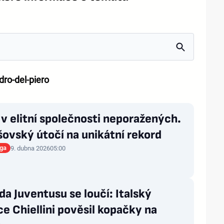
dro-del-piero
 v elitní společnosti neporažených.
šovský útočí na unikátní rekord
iga
9. dubna 2026
05:00
a Juventusu se loučí: Italský
e Chiellini pověsil kopačky na