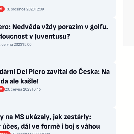
k
rt
13. prosince 2023
12:09
ero: Nedvěda vždy porazím v golfu.
doucnost v Juventusu?
. června 2023
15:00
ární Del Piero zavítal do Česka: Na
a ale kašle!
rt
23. června 2023
10:46
 na MS ukázaly, jak zestárly:
 účes, dál ve formě i boj s váhou