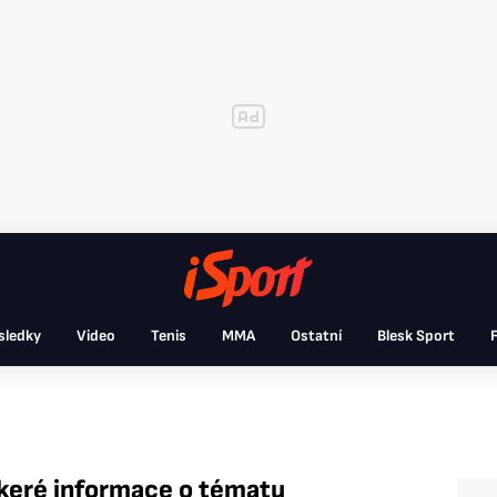
sledky
Video
Tenis
MMA
Ostatní
Blesk Sport
F
keré informace o tématu