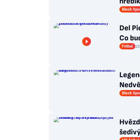
hřebí
Blesk Spo
Del Pi
Co bu
Fotbal
23
Legend
Nedvěd
Blesk Spo
Hvězdy
šedivý