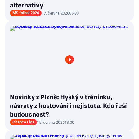
alternativy
MS fotbal 2026
17. června 2026
05:00
Novinky z Plzně: Hyský v tréninku,
návraty z hostování i nejistota. Kdo řeší
budoucnost?
Chance Liga
15. června 2026
13:00