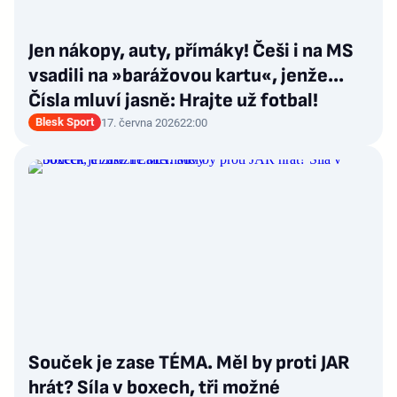
Jen nákopy, auty, přímáky! Češi i na MS
vsadili na »barážovou kartu«, jenže...
Čísla mluví jasně: Hrajte už fotbal!
Blesk Sport
17. června 2026
22:00
Souček je zase TÉMA. Měl by proti JAR
hrát? Síla v boxech, tři možné