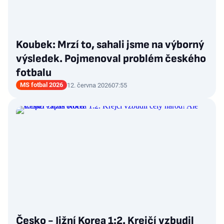
Koubek: Mrzí to, sahali jsme na výborný
výsledek. Pojmenoval problém českého
fotbalu
MS fotbal 2026
12. června 2026
07:55
Česko - Jižní Korea 1:2. Krejčí vzbudil