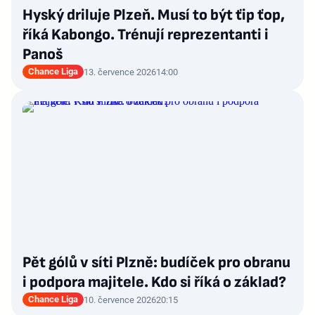
Hyský driluje Plzeň. Musí to být ťip ťop,
říká Kabongo. Trénují reprezentanti i
Panoš
Chance Liga
13. července 2026
14:00
Pět gólů v síti Plzně: budíček pro obranu
i podpora majitele. Kdo si říká o základ?
Chance Liga
10. července 2026
20:15