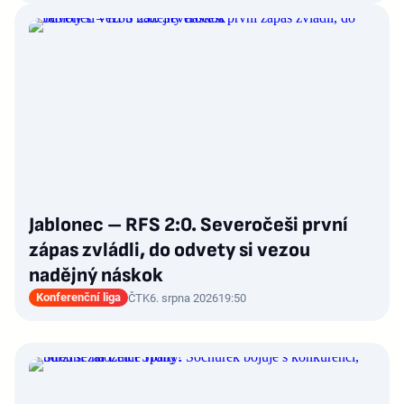
Jablonec – RFS 2:0. Severočeši první
zápas zvládli, do odvety si vezou
nadějný náskok
Konferenční liga
ČTK
6. srpna 2026
19:50