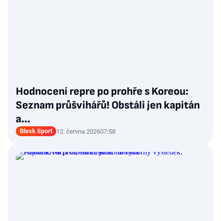
Hodnocení repre po prohře s Koreou:
Seznam průšvihářů! Obstáli jen kapitán
a...
Blesk Sport
12. června 2026
07:58