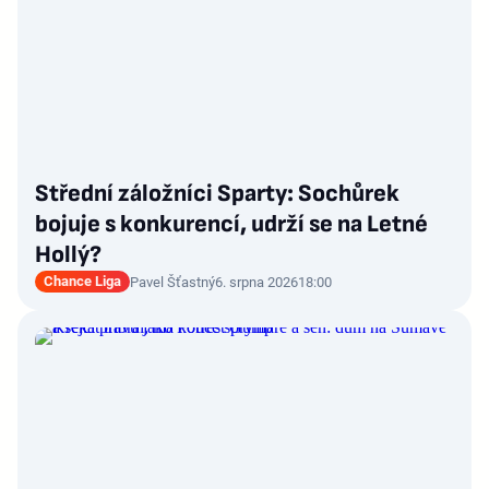
Střední záložníci Sparty: Sochůrek
bojuje s konkurencí, udrží se na Letné
Hollý?
Chance Liga
Pavel Šťastný
6. srpna 2026
18:00