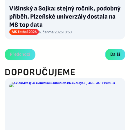
Višinský a Sojka: stejný ročník, podobný
příběh. Plzeňské univerzály dostala na
MS top data
MS fotbal 2026
6. června 2026
10:50
Předchozí
Další
DOPORUČUJEME