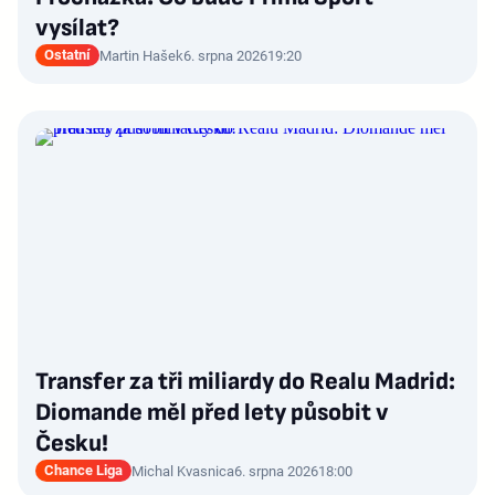
vysílat?
Ostatní
Martin Hašek
6. srpna 2026
19:20
Transfer za tři miliardy do Realu Madrid:
Diomande měl před lety působit v
Česku!
Chance Liga
Michal Kvasnica
6. srpna 2026
18:00