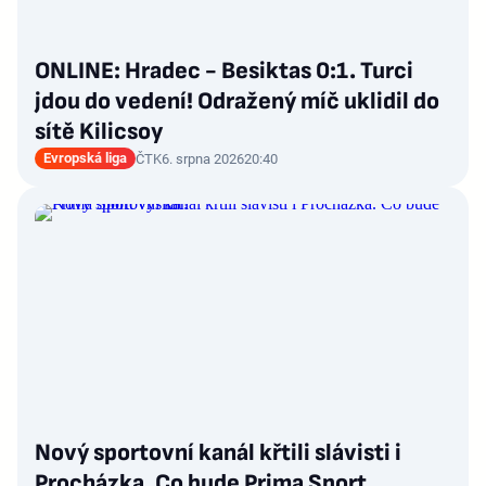
ONLINE: Hradec - Besiktas 0:1. Turci
jdou do vedení! Odražený míč uklidil do
sítě Kilicsoy
Evropská liga
ČTK
6. srpna 2026
20:40
Nový sportovní kanál křtili slávisti i
Procházka. Co bude Prima Sport