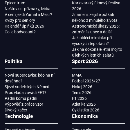
Epicentrum
Karlovarský filmový festival
Neštovice: příznaky, léčba
2026
V čem jezdí Yamal a Mesii?
Znamení, že jste potkali
Kvízy pro seniory
někoho z minulého života
Kalendář úplňků 2026
Astronomické úkazy 2026:
Co je bodycount?
zatmění slunce a další
Jak obléci miminko při
vysokých teplotách?
Jak na dokonalé letní mojito
6 lehkých letních salátů
Politika
Sport 2026
Nová superdávka: kdo na ní
MMA
dosáhne?
Fotbal 2026/27
Sjezd sudetských Němců
Hokej 2026
Proč vláda zavádí EET?
Tenis 2026
Padni komu padni
F1 2026
Výpověď z práce vzor
Atletika 2026
Divoký kačer
Cyklistika 2026
Technologie
Ekonomika