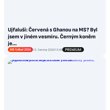
Ujfaluši: Červená s Ghanou na MS? Byl
jsem v jiném vesmíru. Černým koněm
je...
MS fotbal 2026
13. června 2026
13:45