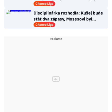
narušuje výhled na centrum
Chance Liga
Disciplinárka rozhodla: Kušej bude
stát dva zápasy, Mosesovi byl
prominut zbytek trestu
Chance Liga