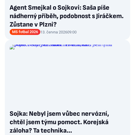
Agent Smejkal o Sojkovi: Saša píše
nádherný příběh, podobnost s Jiráčkem.
Zůstane v Plzni?
MS fotbal 2026
13. června 2026
09:00
Sojka: Nebyl jsem vůbec nervózní,
chtěl jsem týmu pomoct. Korejská
záloha? Ta technika...