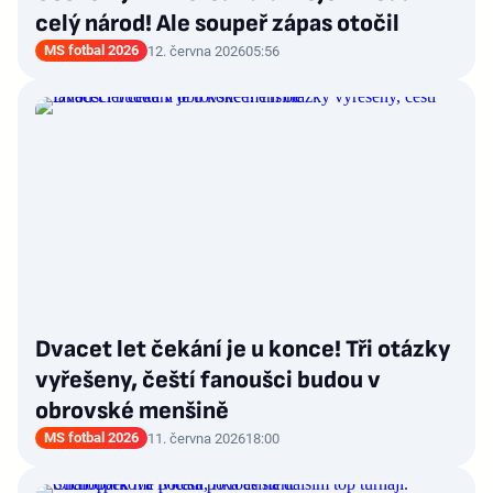
celý národ! Ale soupeř zápas otočil
MS fotbal 2026
12. června 2026
05:56
Dvacet let čekání je u konce! Tři otázky
vyřešeny, čeští fanoušci budou v
obrovské menšině
MS fotbal 2026
11. června 2026
18:00