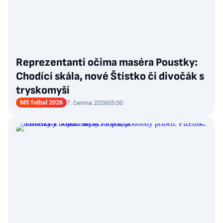
Reprezentanti očima maséra Poustky:
Chodící skála, nové Štístko či divočák s
tryskomyší
MS fotbal 2026
7. června 2026
05:00