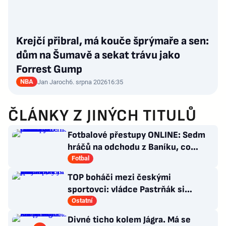
Krejčí přibral, má kouče šprýmaře a sen:
dům na Šumavě a sekat trávu jako
Forrest Gump
NBA
Jan Jaroch
6. srpna 2026
16:35
ČLÁNKY Z JINÝCH TITULŮ
Fotbalové přestupy ONLINE: Sedm
hráčů na odchodu z Baníku, co
situace kolem Nombila?
Fotbal
TOP boháči mezi českými
sportovci: vládce Pastrňák si
pohoršil, překvapil „nejotravnější“
Ostatní
hráč
Divné ticho kolem Jágra. Má se