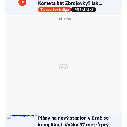
Kometa bát Zbrojovky? Jak
poskládat Pardubice
Tipsport extraliga
Plány na nový stadion v Brně se
komplikují. Výška 37 metrů prý