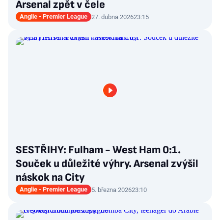
Arsenal zpět v čele
Anglie - Premier League
27. dubna 2026
23:15
SESTŘIHY: Fulham - West Ham 0:1.
Souček u důležité výhry. Arsenal zvýšil
náskok na City
Anglie - Premier League
5. března 2026
23:10