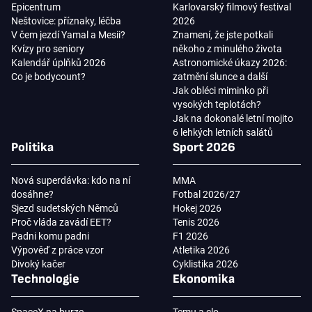
Epicentrum
Karlovarský filmový festival
Neštovice: příznaky, léčba
2026
V čem jezdí Yamal a Mesii?
Znamení, že jste potkali
Kvízy pro seniory
někoho z minulého života
Kalendář úplňků 2026
Astronomické úkazy 2026:
Co je bodycount?
zatmění slunce a další
Jak obléci miminko při
vysokých teplotách?
Jak na dokonalé letní mojito
6 lehkých letních salátů
Politika
Sport 2026
Nová superdávka: kdo na ní
MMA
dosáhne?
Fotbal 2026/27
Sjezd sudetských Němců
Hokej 2026
Proč vláda zavádí EET?
Tenis 2026
Padni komu padni
F1 2026
Výpověď z práce vzor
Atletika 2026
Divoký kačer
Cyklistika 2026
Technologie
Ekonomika