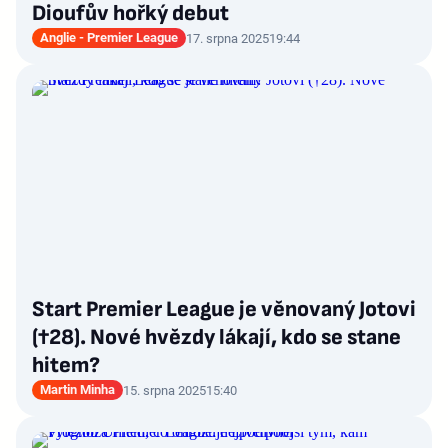
Dioufův hořký debut
Anglie - Premier League
17. srpna 2025
19:44
Start Premier League je věnovaný Jotovi
(†28). Nové hvězdy lákají, kdo se stane
hitem?
Martin Minha
15. srpna 2025
15:40