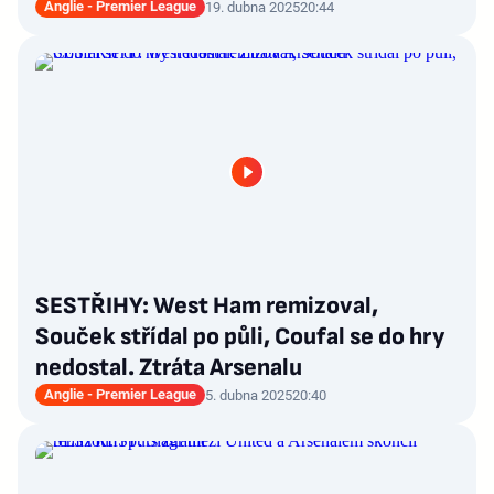
Anglie - Premier League
19. dubna 2025
20:44
SESTŘIHY: West Ham remizoval,
Souček střídal po půli, Coufal se do hry
nedostal. Ztráta Arsenalu
Anglie - Premier League
5. dubna 2025
20:40