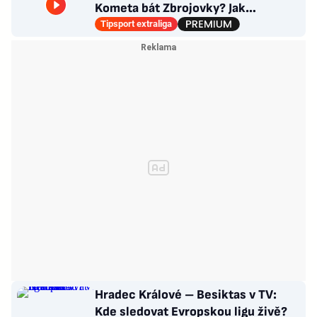
Kometa bát Zbrojovky? Jak
poskládat Pardubice
Tipsport extraliga
Hradec Králové – Besiktas v TV:
Kde sledovat Evropskou ligu živě?