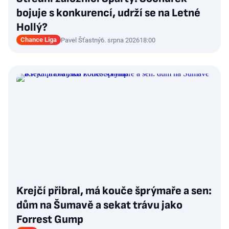
bojuje s konkurencí, udrží se na Letné
Hollý?
Chance Liga
Pavel Šťastný
6. srpna 2026
18:00
Krejčí přibral, má kouče šprýmaře a sen:
dům na Šumavě a sekat trávu jako
Forrest Gump