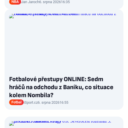
NBA
Jan Jaroch
6. srpna 2026
16:35
Fotbalové přestupy ONLINE: Sedm
hráčů na odchodu z Baníku, co situace
kolem Nombila?
Fotbal
iSport.cz
6. srpna 2026
16:55