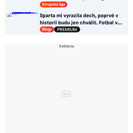
Evropská liga
Sparta mi vyrazila dech, poprvé v
historii budu jen chválit. Fotbal v
moderním balení
Blogy