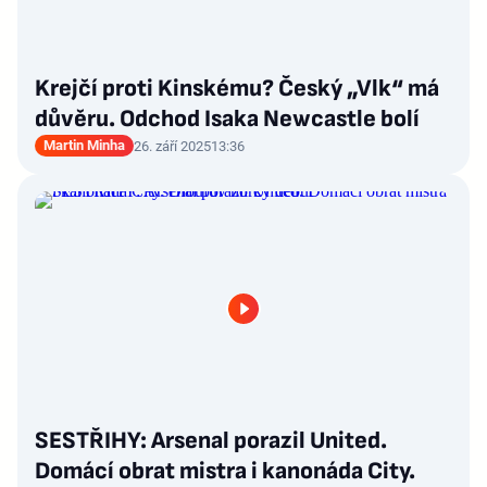
Krejčí proti Kinskému? Český „Vlk“ má
důvěru. Odchod Isaka Newcastle bolí
Martin Minha
26. září 2025
13:36
SESTŘIHY: Arsenal porazil United.
Domácí obrat mistra i kanonáda City.