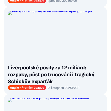
Anglie - Premier League
1. prosince 2025
09:00
Liverpoolské posily za 12 miliard:
rozpaky, půst po trucování i tragický
Schickův exparťák
Anglie - Premier League
10. listopadu 2025
19:30