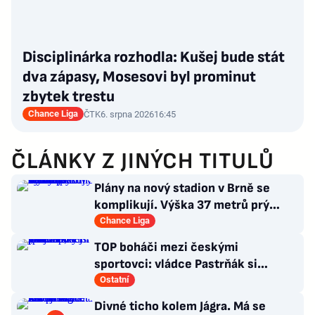
Disciplinárka rozhodla: Kušej bude stát
dva zápasy, Mosesovi byl prominut
zbytek trestu
Chance Liga
ČTK
6. srpna 2026
16:45
ČLÁNKY Z JINÝCH TITULŮ
Plány na nový stadion v Brně se
komplikují. Výška 37 metrů prý
narušuje výhled na centrum
Chance Liga
TOP boháči mezi českými
sportovci: vládce Pastrňák si
pohoršil, překvapil „nejotravnější“
Ostatní
hráč
Divné ticho kolem Jágra. Má se