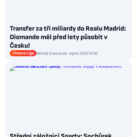
Transfer za tři miliardy do Realu Madrid:
Diomande měl před lety působit v
Česku!
Chance Liga
Michal Kvasnica
6. srpna 2026
18:00
Střední záložníci Sparty: Sochůrek