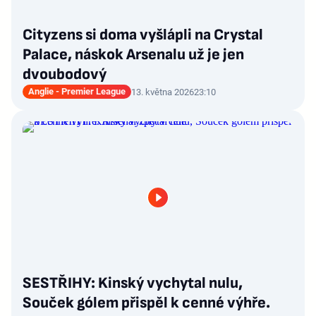
Cityzens si doma vyšlápli na Crystal
Palace, náskok Arsenalu už je jen
dvoubodový
Anglie - Premier League
13. května 2026
23:10
SESTŘIHY: Kinský vychytal nulu,
Souček gólem přispěl k cenné výhře.