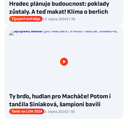
Hradec plánuje budoucnost: poklady
zůstaly. A teď makat! Klíma o berlích
Tipsport extraliga
13. srpna 2024
21:38
Ty brďo, hudlan pro Macháče! Potom i
tančila Siniaková, šampioni bavili
Tenis na LOH 2024
3. srpna 2024
21:50