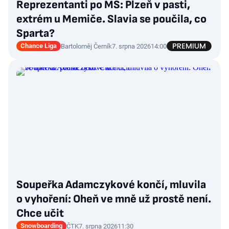
Reprezentanti po MS: Plzeň v pasti,
extrém u Memiče. Slavia se poučila, co
Sparta?
Chance Liga
Bartoloměj Černík
7. srpna 2026
14:00
Soupeřka Adamczykové končí, mluvila
o vyhoření: Oheň ve mně už prostě není.
Chce učit
Snowboarding
ČTK
7. srpna 2026
11:30