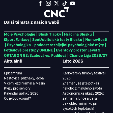
Další témata z našich webů
Moje Psychologie
|
Blesk Tlapky
|
Hráči na Blesku
|
iSport Fantasy
|
Spotřebitelské testy Blesku
|
Nemovitosti
|
Psychologika - podcast rozbíjející psychologické mýty
|
Fotbalové přestupy ONLINE
|
Eventový prostor Level 9
|
OKTAGON 92: Szabová vs. Pudilová
|
Chance Liga 2026/27
Aktuálně
Léto 2026
Epicentrum
Karlovarský filmový festival
Neštovice: příznaky, léčba
2026
V čem jezdí Yamal a Mesii?
Znamení, že jste potkali
Kvízy pro seniory
někoho z minulého života
Kalendář úplňků 2026
Astronomické úkazy 2026:
Co je bodycount?
zatmění slunce a další
Jak obléci miminko při
vysokých teplotách?