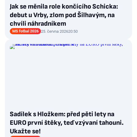
Jak se měnila role končícího Schicka:
debut u Vrby, zlom pod Šilhavým, na
chvíli náhradníkem
MS fotbal 2026
25. června 2026
20:50
Sadílek s Hložkem: před pěti lety na
EURO první štěky, teď vzývaní tahouni.
Ukažte se!