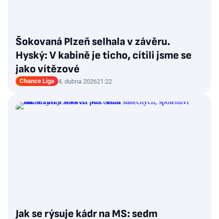
Šokovaná Plzeň selhala v závěru.
Hyský: V kabině je ticho, cítili jsme se
jako vítězové
Chance Liga
4. dubna 2026
21:22
Jak se rýsuje kádr na MS: sedm