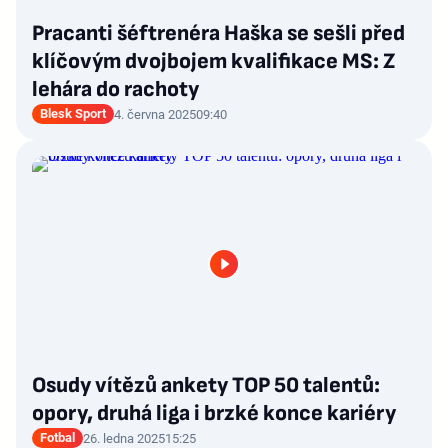
Pracanti šéftrenéra Haška se sešli před
klíčovým dvojbojem kvalifikace MS: Z
lehára do rachoty
Blesk Sport
4. června 2025
09:40
Osudy vítězů ankety TOP 50 talentů:
opory, druhá liga i brzké konce kariéry
Fotbal
26. ledna 2025
15:25