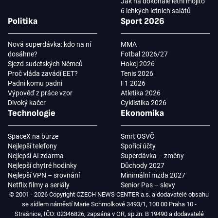
Jak na dokonalé letní mojito
6 lehkých letních salátů
Politika
Sport 2026
Nová superdávka: kdo na ní
MMA
dosáhne?
Fotbal 2026/27
Sjezd sudetských Němců
Hokej 2026
Proč vláda zavádí EET?
Tenis 2026
Padni komu padni
F1 2026
Výpověď z práce vzor
Atletika 2026
Divoký kačer
Cyklistika 2026
Technologie
Ekonomika
SpaceX na burze
Smrt OSVČ
Nejlepší telefony
Spořicí účty
Nejlepší AI zdarma
Superdávka – změny
Nejlepší chytré hodinky
Důchody 2027
Nejlepší VPN – srovnání
Minimální mzda 2027
Netflix filmy a seriály
Senior Pas – slevy
© 2001 - 2026 Copyright CZECH NEWS CENTER a.s. a dodavatelé obsahu
se sídlem náměstí Marie Schmolkové 3493/1, 100 00 Praha 10 -
Strašnice, IČO: 02346826, zapsána v OR, sp.zn. B 19490 a dodavatelé