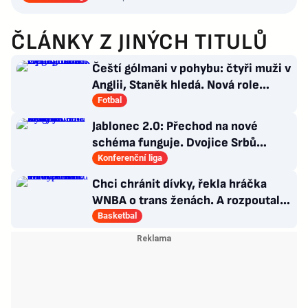
ČLÁNKY Z JINÝCH TITULŮ
Čeští gólmani v pohybu: čtyři muži v
Anglii, Staněk hledá. Nová role
Kinského
Fotbal
Jablonec 2.0: Přechod na nové
schéma funguje. Dvojice Srbů
klíčem k modernímu stylu
Konferenční liga
Chci chránit dívky, řekla hráčka
WNBA o trans ženách. A rozpoutala
kulturní válku
Basketbal