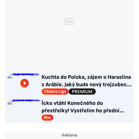
Kuchta do Polska, zájem o Haraslína
z Arábie. Jaký bude nový trojzubec
Sparty a co kapitánství?
Chance Liga
Ícko vtáhl Konečného do
přestřelky! Vystřelím ho přední
rukou, věří influencer v senzaci
Box