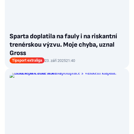
Sparta doplatila na fauly i na riskantní
trenérskou výzvu. Moje chyba, uznal
Gross
Tipsport extraliga
23. září 2025
21:40