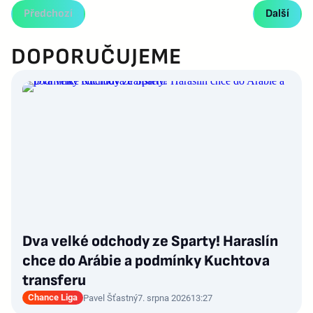
Předchozí
Další
DOPORUČUJEME
Dva velké odchody ze Sparty! Haraslín
chce do Arábie a podmínky Kuchtova
transferu
Chance Liga
Pavel Šťastný
7. srpna 2026
13:27