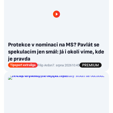
Protekce v nominaci na MS? Pavlát se
spekulacím jen smál: Já i okolí víme, kde
je pravda
Tipsport extraliga
Filip Ardon
7. srpna 2026
10:45