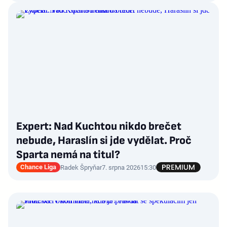
Expert: Nad Kuchtou nikdo brečet
nebude, Haraslín si jde vydělat. Proč
Sparta nemá na titul?
Chance Liga
Radek Špryňar
7. srpna 2026
15:30