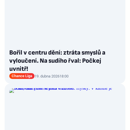
Bořil v centru dění: ztráta smyslů a
vyloučení. Na sudího řval: Počkej
uvnitř!
Chance Liga
19. dubna 2026
18:00