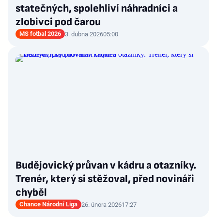
statečných, spolehliví náhradníci a
zlobivci pod čarou
MS fotbal 2026
3. dubna 2026
05:00
Budějovický průvan v kádru a otazníky.
Trenér, který si stěžoval, před novináři
chyběl
Chance Národní Liga
26. února 2026
17:27