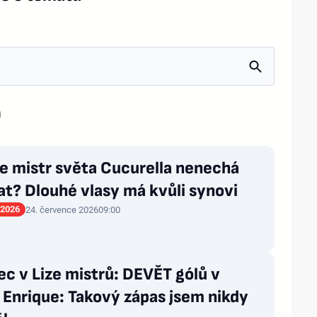
n
e mistr světa Cucurella nenechá
at? Dlouhé vlasy má kvůli synovi
 2026
24. července 2026
09:00
ec v Lize mistrů: DEVĚT gólů v
! Enrique: Takový zápas jsem nikdy