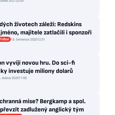
 února 2021
23:00
udých životech záleží: Redskins
jméno, majitele zatlačili i sponzoři
fotbal
13. července 2020
12:51
 vyvíjí novou hru. Do sci-fi
čky investuje miliony dolarů
. dubna 2020
11:00
áchranná mise? Bergkamp a spol.
 převzít zadlužený anglický tým