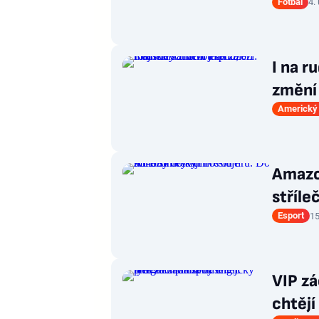
Fotbal
4.
I na r
změní 
Americký 
Amazon
stříle
Esport
15
VIP z
chtějí