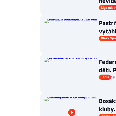
nevidě
Liga mist
Pastrň
vytáhl
Blesk Spo
Federe
dětí. 
Tenis
19.
Bosák:
kluby.