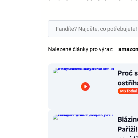
Nalezené články pro výraz:
amazo
Proč s
ostříh
MS fotbal
Blázin
Paříži