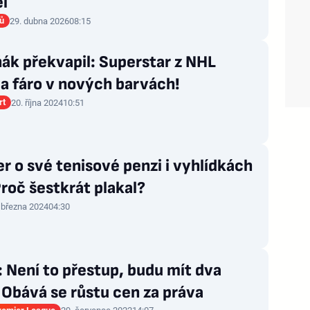
l
rů
29. dubna 2026
08:15
ák překvapil: Superstar z NHL
a fáro v nových barvách!
rt
20. října 2024
10:51
r o své tenisové penzi i vyhlídkách
Proč šestkrát plakal?
 března 2024
04:30
 Není to přestup, budu mít dva
 Obává se růstu cen za práva