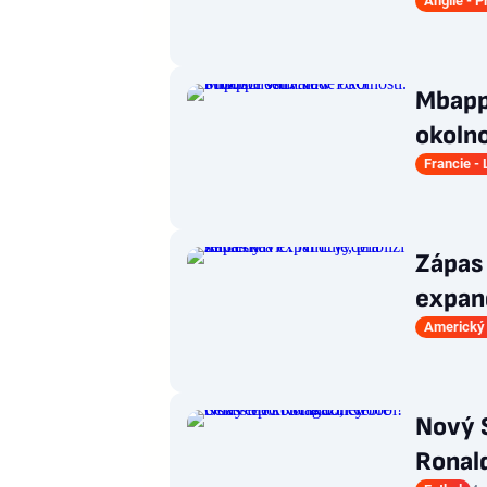
Anglie - 
Mbapp
okolno
Francie - 
Zápas 
expand
Americký 
Nový 
Ronald