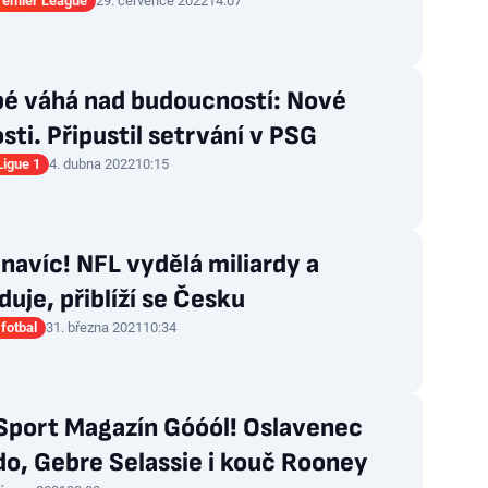
Premier League
29. července 2022
14:07
é váhá nad budoucností: Nové
sti. Připustil setrvání v PSG
Ligue 1
4. dubna 2022
10:15
navíc! NFL vydělá miliardy a
uje, přiblíží se Česku
fotbal
31. března 2021
10:34
Sport Magazín Góóól! Oslavenec
o, Gebre Selassie i kouč Rooney