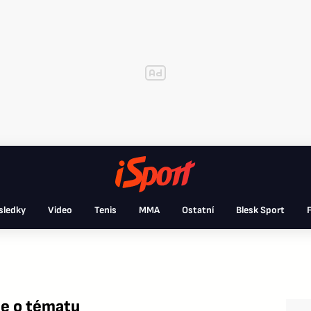
sledky
Video
Tenis
MMA
Ostatní
Blesk Sport
F
e o tématu