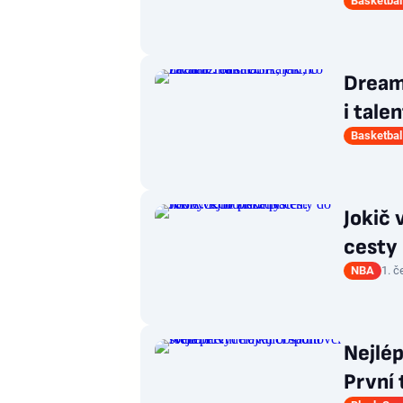
Basketbal
Dream
i tale
Basketbal
Jokič 
cesty 
NBA
1. č
Nejlép
První 