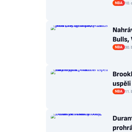
NBA
10.
Nahráv
Bulls,
NBA
30. 
Brookl
uspěli
NBA
11. 
Durant
prohrá