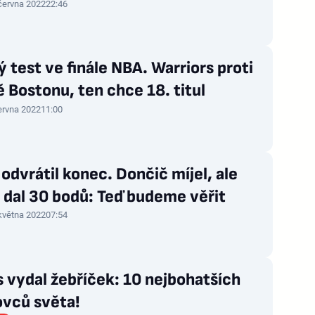
června 2022
22:46
 test ve finále NBA. Warriors proti
 Bostonu, ten chce 18. titul
ervna 2022
11:00
 odvrátil konec. Dončič míjel, ale
 dal 30 bodů: Teď budeme věřit
května 2022
07:54
 vydal žebříček: 10 nejbohatších
ovců světa!