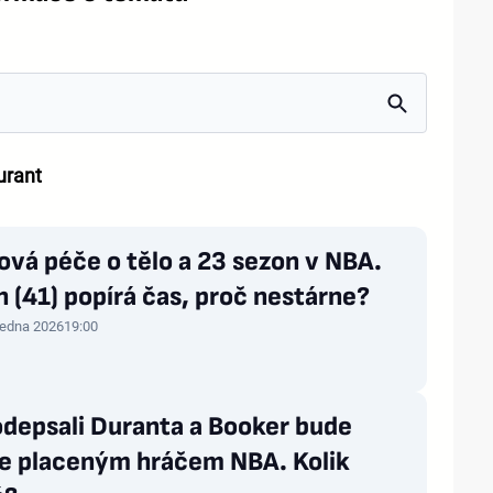
urant
ová péče o tělo a 23 sezon v NBA.
 (41) popírá čas, proč nestárne?
ledna 2026
19:00
odepsali Duranta a Booker bude
pe placeným hráčem NBA. Kolik