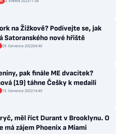
rt
3. května 2023
11:38
rk na Žižkově? Podívejte se, jak
á Satoranského nové hřiště
29. července 2022
04:40
niny, pak finále ME dvacítek?
ová (19) táhne Češky k medaili
15. července 2022
14:45
ryč, měl říct Durant v Brooklynu. O
e má zájem Phoenix a Miami