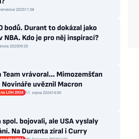
á?
 července 2025
11:58
 bodů. Durant to dokázal jako
 NBA. Kdo je pro něj inspirací?
února 2025
09:20
 Team vrávoral… Mimozemšťan
! Novináře uvěznil Macron
 na LOH 2024
11. srpna 2024
14:00
a spol. bojovali, ale USA vyslaly
ní. Na Duranta zíral i Curry