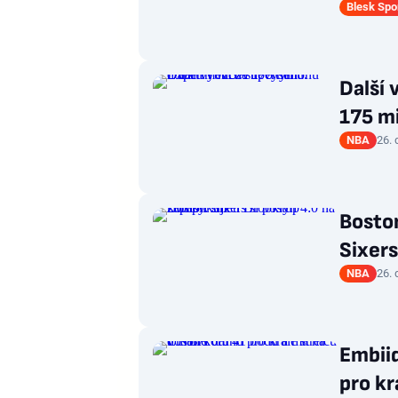
Blesk Spo
Další
175 mi
NBA
26.
Boston
Sixers
NBA
26.
Embiid
pro kr