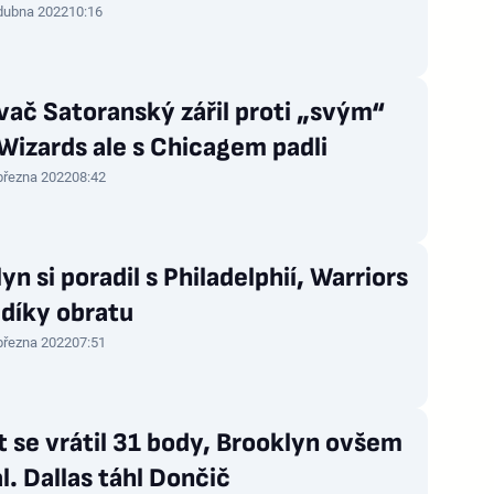
 dubna 2022
10:16
ač Satoranský zářil proti „svým“
 Wizards ale s Chicagem padli
března 2022
08:42
yn si poradil s Philadelphií, Warriors
 díky obratu
března 2022
07:51
 se vrátil 31 body, Brooklyn ovšem
l. Dallas táhl Dončič