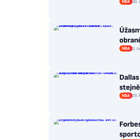
NBA
30. 
Úžasný
obraně
NBA
2. č
Dallas
stejně
NBA
25. 
Forbes
sport