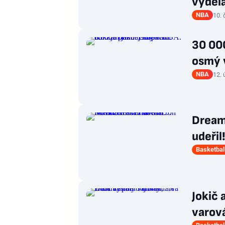
vyděl
NBA
10.
30 000
osmý v
NBA
12. 
Dream
udeřil
Basketbal
Jokič 
varová