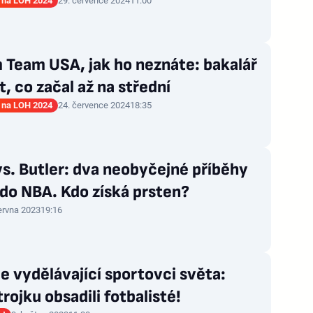
 na LOH 2024
29. července 2024
11:00
 Team USA, jak ho neznáte: bakalář
nt, co začal až na střední
 na LOH 2024
24. července 2024
18:35
vs. Butler: dva neobyčejné příběhy
do NBA. Kdo získá prsten?
ervna 2023
19:16
e vydělávající sportovci světa:
trojku obsadili fotbalisté!