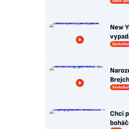
Blesk Spo
New Yo
vypad
Basketbal
Naroze
Brejch
Basketbal
Chci p
boháč