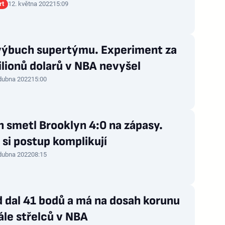
rt
12. května 2022
15:09
 výbuch supertýmu. Experiment za
lionů dolarů v NBA nevyšel
 dubna 2022
15:00
 smetl Brooklyn 4:0 na zápasy.
 si postup komplikují
 dubna 2022
08:15
 dal 41 bodů a má na dosah korunu
ále střelců v NBA