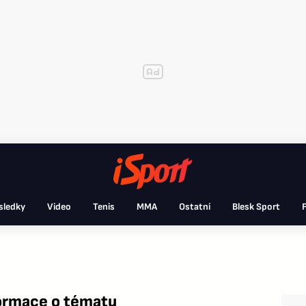
sledky
Video
Tenis
MMA
Ostatní
Blesk Sport
F
formace o tématu