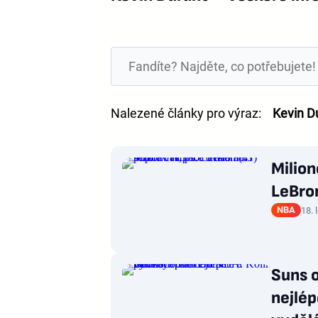
Nalezené články pro výraz:
Kevin D
Milion
LeBron
NBA
18. 
Suns 
nejlé