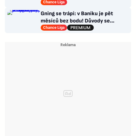
hodně pozitivních věcí
Chance Liga
Gning se trápí: v Baníku je pět
měsíců bez bodu! Důvody se
opakují u tří trenérů
Chance Liga