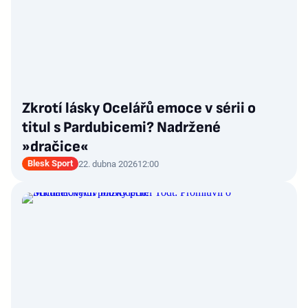
Zkrotí lásky Ocelářů emoce v sérii o
titul s Pardubicemi? Nadržené
»dračice«
Blesk Sport
22. dubna 2026
12:00