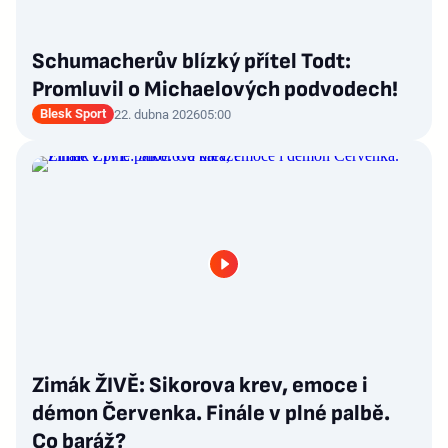
Schumacherův blízký přítel Todt:
Promluvil o Michaelových podvodech!
Blesk Sport
22. dubna 2026
05:00
Zimák ŽIVĚ: Sikorova krev, emoce i
démon Červenka. Finále v plné palbě.
Co baráž?