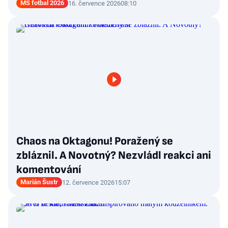
MS fotbal 2026
16. července 2026
08:10
Chaos na Oktagonu! Poražený se
zbláznil. A Novotný? Nezvládl reakci ani
komentování
Marián Šustr
12. července 2026
15:07