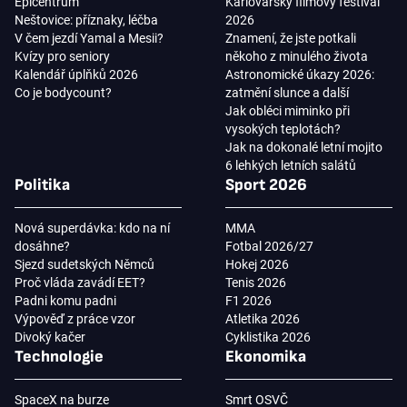
Epicentrum
Karlovarský filmový festival
Neštovice: příznaky, léčba
2026
V čem jezdí Yamal a Mesii?
Znamení, že jste potkali
Kvízy pro seniory
někoho z minulého života
Kalendář úplňků 2026
Astronomické úkazy 2026:
Co je bodycount?
zatmění slunce a další
Jak obléci miminko při
vysokých teplotách?
Jak na dokonalé letní mojito
6 lehkých letních salátů
Politika
Sport 2026
Nová superdávka: kdo na ní
MMA
dosáhne?
Fotbal 2026/27
Sjezd sudetských Němců
Hokej 2026
Proč vláda zavádí EET?
Tenis 2026
Padni komu padni
F1 2026
Výpověď z práce vzor
Atletika 2026
Divoký kačer
Cyklistika 2026
Technologie
Ekonomika
SpaceX na burze
Smrt OSVČ