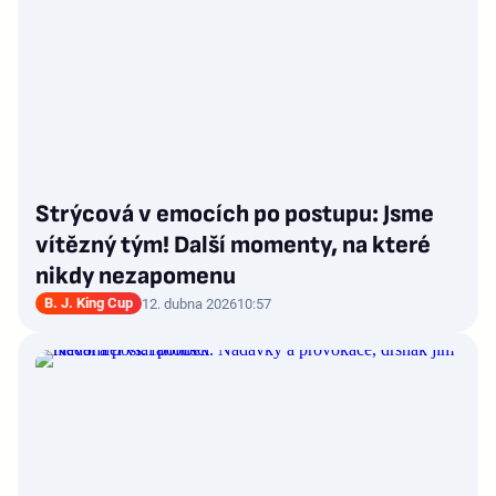
Strýcová v emocích po postupu: Jsme
vítězný tým! Další momenty, na které
nikdy nezapomenu
B. J. King Cup
12. dubna 2026
10:57