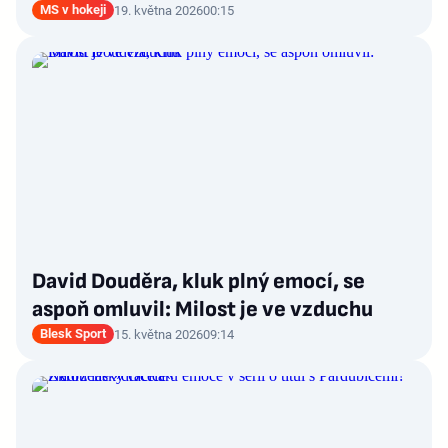
MS v hokeji
19. května 2026
00:15
David Douděra, kluk plný emocí, se
aspoň omluvil: Milost je ve vzduchu
Blesk Sport
15. května 2026
09:14