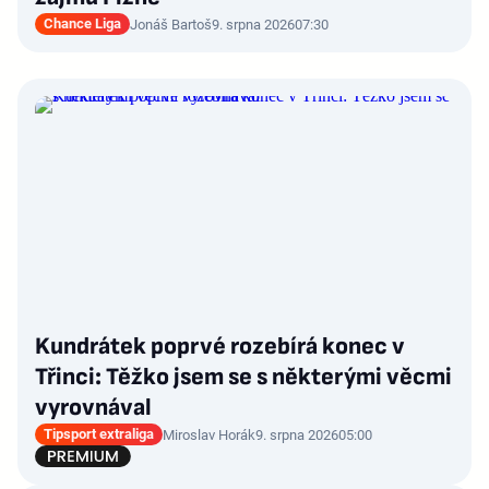
Chance Liga
Jonáš Bartoš
9. srpna 2026
07:30
Kundrátek poprvé rozebírá konec v
Třinci: Těžko jsem se s některými věcmi
vyrovnával
Tipsport extraliga
Miroslav Horák
9. srpna 2026
05:00