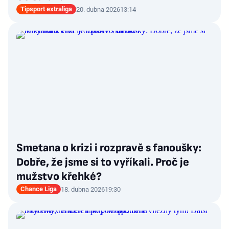
Tipsport extraliga
20. dubna 2026
13:14
Smetana o krizi i rozpravě s fanoušky:
Dobře, že jsme si to vyříkali. Proč je
mužstvo křehké?
Chance Liga
18. dubna 2026
19:30