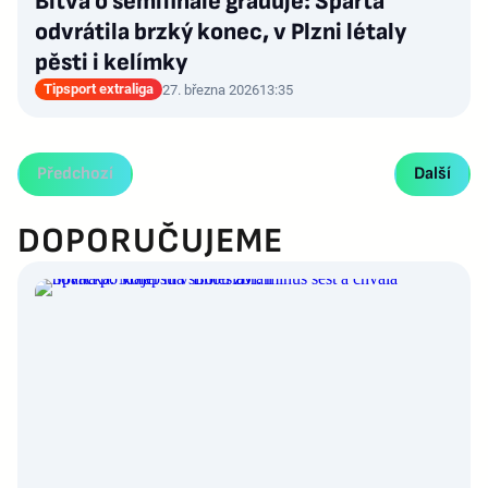
Bitva o semifinále graduje: Sparta
odvrátila brzký konec, v Plzni létaly
pěsti i kelímky
Tipsport extraliga
27. března 2026
13:35
Předchozí
Další
DOPORUČUJEME