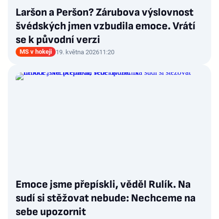
Laršon a Peršon? Zárubova výslovnost
švédských jmen vzbudila emoce. Vrátí
se k původní verzi
MS v hokeji
19. května 2026
11:20
Emoce jsme přepískli, věděl Rulík. Na
sudí si stěžovat nebude: Nechceme na
sebe upozornit