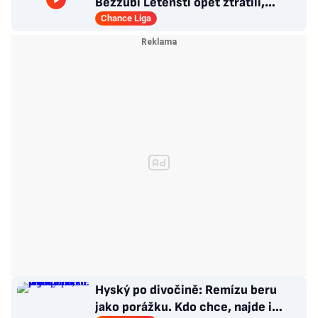
Bezzubí Letenští opět ztratili,
domácí rozhodli v první půli
Chance Liga
Hyský po divočině: Remízu beru
jako porážku. Kdo chce, najde i