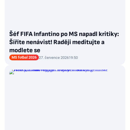
Šéf FIFA Infantino po MS napadl kritiky:
Šíříte nenávist! Raději meditujte a
modlete se
MS fotbal 2026
27. července 2026
19:50