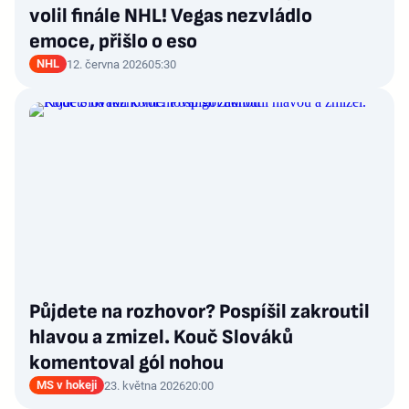
volil finále NHL! Vegas nezvládlo
emoce, přišlo o eso
NHL
12. června 2026
05:30
Půjdete na rozhovor? Pospíšil zakroutil
hlavou a zmizel. Kouč Slováků
komentoval gól nohou
MS v hokeji
23. května 2026
20:00