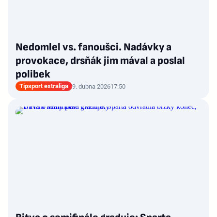
Nedomlel vs. fanoušci. Nadávky a
provokace, drsňák jim mával a poslal
polibek
Tipsport extraliga
9. dubna 2026
17:50