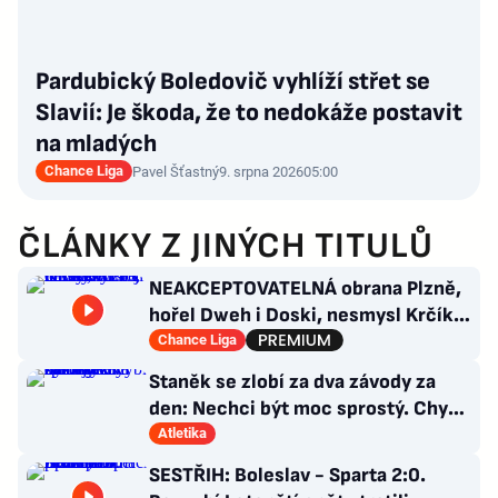
Pardubický Boledovič vyhlíží střet se
Slavií: Je škoda, že to nedokáže postavit
na mladých
Chance Liga
Pavel Šťastný
9. srpna 2026
05:00
ČLÁNKY Z JINÝCH TITULŮ
NEAKCEPTOVATELNÁ obrana Plzně,
hořel Dweh i Doski, nesmysl Krčíka.
Ustojí to Hyský?
Chance Liga
Staněk se zlobí za dva závody za
den: Nechci být moc sprostý. Chybí
nám styčný důstojník
Atletika
SESTŘIH: Boleslav - Sparta 2:0.