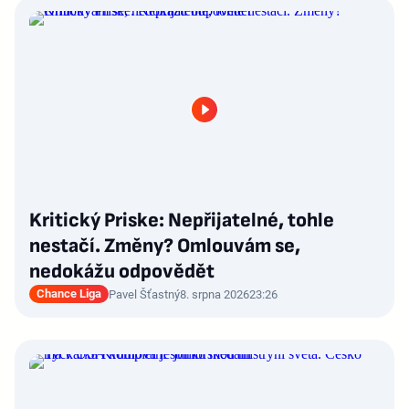
Kritický Priske: Nepřijatelné, tohle
nestačí. Změny? Omlouvám se,
nedokážu odpovědět
Chance Liga
Pavel Šťastný
8. srpna 2026
23:26