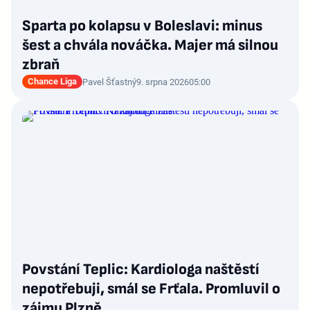
Sparta po kolapsu v Boleslavi: minus
šest a chvála nováčka. Majer má silnou
zbraň
Chance Liga
Pavel Šťastný
9. srpna 2026
05:00
Povstání Teplic: Kardiologa naštěstí
nepotřebuji, smál se Frťala. Promluvil o
zájmu Plzně