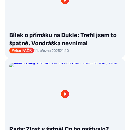
Bílek o přímáku na Dukle: Trefil jsem to
špatně. Vondráška nevnímal
Pohár FAČR
11. března 2025
21:10
Rada: Zlost v šatně! Co ho naštvalo?