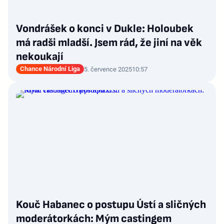
Vondrášek o konci v Dukle: Holoubek
má radši mladší. Jsem rád, že jiní na věk
nekoukají
Chance Národní Liga
5. července 2025
10:57
Kouč Habanec o postupu Ústí a sličných
moderátorkách: Mým castingem