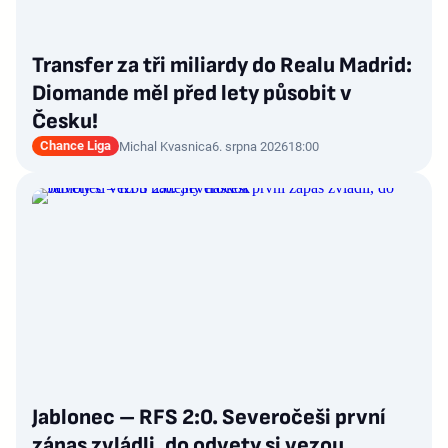
Transfer za tři miliardy do Realu Madrid:
Diomande měl před lety působit v
Česku!
Chance Liga
Michal Kvasnica
6. srpna 2026
18:00
Jablonec – RFS 2:0. Severočeši první
zápas zvládli, do odvety si vezou