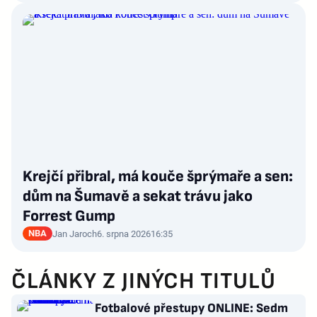
Krejčí přibral, má kouče šprýmaře a sen:
dům na Šumavě a sekat trávu jako
Forrest Gump
NBA
Jan Jaroch
6. srpna 2026
16:35
ČLÁNKY Z JINÝCH TITULŮ
Fotbalové přestupy ONLINE: Sedm