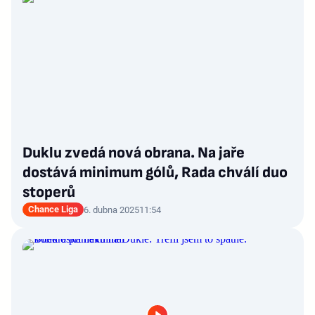
Duklu zvedá nová obrana. Na jaře
dostává minimum gólů, Rada chválí duo
stoperů
Chance Liga
6. dubna 2025
11:54