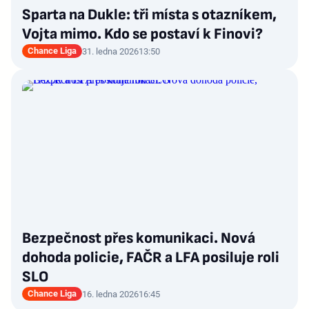
Sparta na Dukle: tři místa s otazníkem,
Vojta mimo. Kdo se postaví k Finovi?
Chance Liga
31. ledna 2026
13:50
Bezpečnost přes komunikaci. Nová
dohoda policie, FAČR a LFA posiluje roli
SLO
Chance Liga
16. ledna 2026
16:45