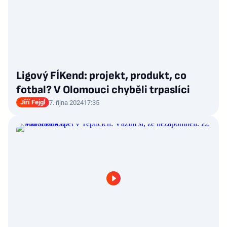
Ligový FÍKend: projekt, produkt, co
fotbal? V Olomouci chyběli trpaslíci
Jiří Fejgl
7. října 2024
17:35