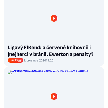
Ligový FÍKend: o červené knihovně i
(ne)herci v bráně. Ewerton a penalty?
Jiří Fejgl
3. prosince 2024
11:25