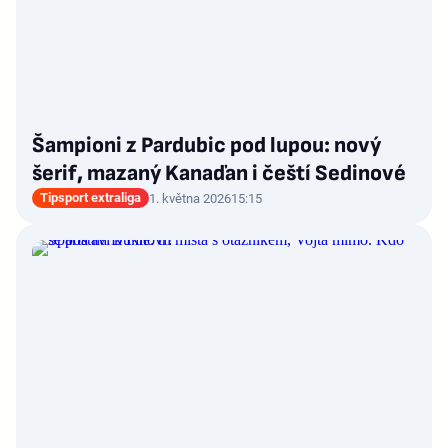
Šampioni z Pardubic pod lupou: nový
šerif, mazaný Kanaďan i čeští Sedinové
Tipsport extraliga
1. května 2026
15:15