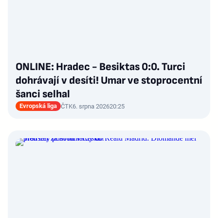
ONLINE: Hradec - Besiktas 0:0. Turci
dohrávají v desíti! Umar ve stoprocentní
šanci selhal
Evropská liga
ČTK
6. srpna 2026
20:25