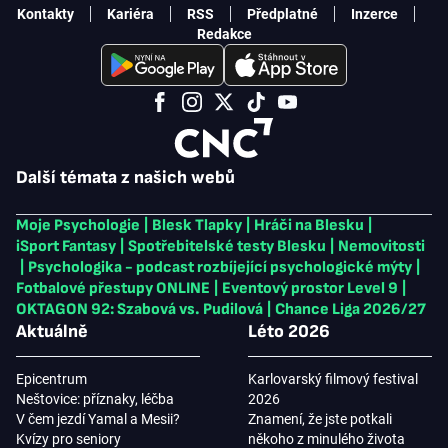
Kontakty
Kariéra
RSS
Předplatné
Inzerce
Redakce
Další témata z našich webů
Moje Psychologie
|
Blesk Tlapky
|
Hráči na Blesku
|
iSport Fantasy
|
Spotřebitelské testy Blesku
|
Nemovitosti
|
Psychologika - podcast rozbíjející psychologické mýty
|
Fotbalové přestupy ONLINE
|
Eventový prostor Level 9
|
OKTAGON 92: Szabová vs. Pudilová
|
Chance Liga 2026/27
Aktuálně
Léto 2026
Epicentrum
Karlovarský filmový festival
Neštovice: příznaky, léčba
2026
V čem jezdí Yamal a Mesii?
Znamení, že jste potkali
Kvízy pro seniory
někoho z minulého života