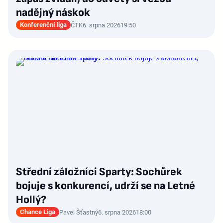
nadějný náskok
Konferenční liga
ČTK
6. srpna 2026
19:50
Střední záložníci Sparty: Sochůrek
bojuje s konkurencí, udrží se na Letné
Hollý?
Chance Liga
Pavel Šťastný
6. srpna 2026
18:00