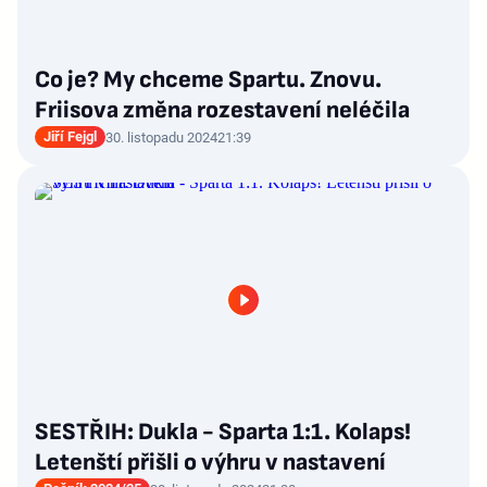
Co je? My chceme Spartu. Znovu.
Friisova změna rozestavení neléčila
Jiří Fejgl
30. listopadu 2024
21:39
SESTŘIH: Dukla - Sparta 1:1. Kolaps!
Letenští přišli o výhru v nastavení