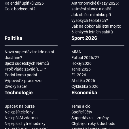
Kalendář úplňků 2026
Astronomické úkazy 2026:
Co je bodycount?
zatmění slunce a další
Jak obléci miminko při
vysokých teplotách?
Jak na dokonalé letní mojito
6 lehkých letních salátů
Politika
Sport 2026
Nová superdávka: kdo na ní
MMA
dosáhne?
Fotbal 2026/27
Sjezd sudetských Němců
Hokej 2026
Proč vláda zavádí EET?
Tenis 2026
Padni komu padni
F1 2026
Výpověď z práce vzor
Atletika 2026
Divoký kačer
Cyklistika 2026
Technologie
Ekonomika
SpaceX na burze
Temu a clo
Nejlepší telefony
Spořicí účty
Nejlepší AI zdarma
Superdávka – změny
Nejlepší chytré hodinky
Chybějící roky k důchodu