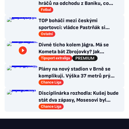
hráčů na odchodu z Baníku, co
situace kolem Nombila?
Fotbal
TOP boháči mezi českými
sportovci: vládce Pastrňák si
pohoršil, překvapil „nejotravnější“
Ostatní
hráč
Divné ticho kolem Jágra. Má se
Kometa bát Zbrojovky? Jak
poskládat Pardubice
Tipsport extraliga
Plány na nový stadion v Brně se
komplikují. Výška 37 metrů prý
narušuje výhled na centrum
Chance Liga
Disciplinárka rozhodla: Kušej bude
stát dva zápasy, Mosesovi byl
prominut zbytek trestu
Chance Liga