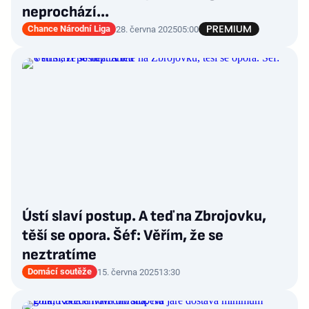
neprochází...
Chance Národní Liga
28. června 2025
05:00
Ústí slaví postup. A teď na Zbrojovku,
těší se opora. Šéf: Věřím, že se
neztratíme
Domácí soutěže
15. června 2025
13:30