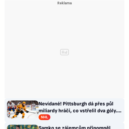
Nevídané! Pittsburgh dá přes půl
miliardy hráči, co vstřelil dva góly.
GM se hájí
NHL
Samko se zájemcům připomněl