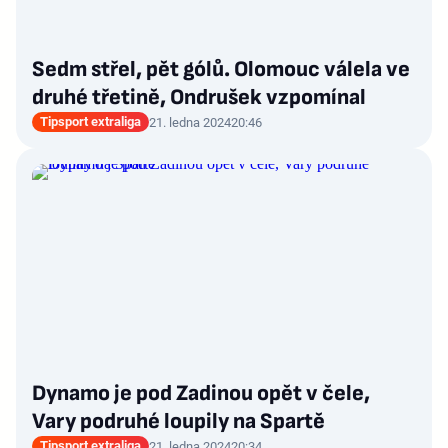
Sedm střel, pět gólů. Olomouc válela ve
druhé třetině, Ondrušek vzpomínal
Tipsport extraliga
21. ledna 2024
20:46
Dynamo je pod Zadinou opět v čele,
Vary podruhé loupily na Spartě
Tipsport extraliga
21. ledna 2024
20:34