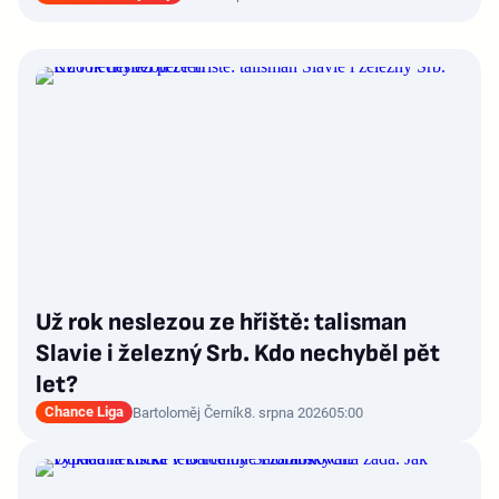
Už rok neslezou ze hřiště: talisman
Slavie i železný Srb. Kdo nechyběl pět
let?
Chance Liga
Bartoloměj Černík
8. srpna 2026
05:00