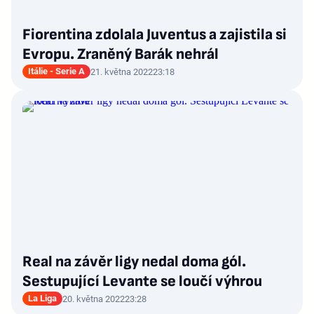
Fiorentina zdolala Juventus a zajistila si
Evropu. Zraněný Barák nehrál
Itálie - Serie A
21. května 2022
23:18
Real na závěr ligy nedal doma gól.
Sestupující Levante se loučí výhrou
La Liga
20. května 2022
23:28