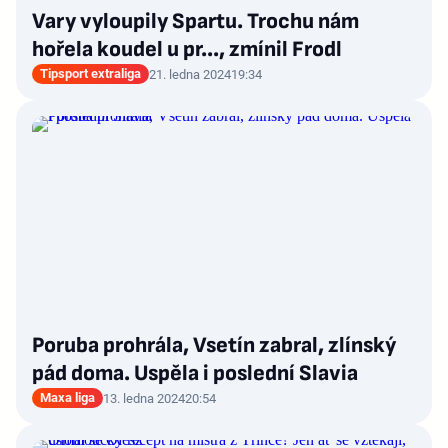
Vary vyloupily Spartu. Trochu nám
hořela koudel u pr..., zmínil Frodl
Tipsport extraliga
21. ledna 2024
19:34
Poruba prohrála, Vsetín zabral, zlínský
pád doma. Uspěla i poslední Slavia
Maxa liga
13. ledna 2024
20:54