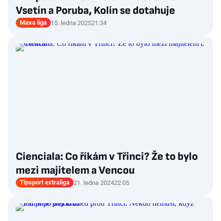
Vsetín a Poruba, Kolín se dotahuje
Maxa liga
15. ledna 2025
21:34
Cienciala: Co říkám v Třinci? Že to bylo
mezi majitelem a Vencou
Tipsport extraliga
21. ledna 2024
22:05