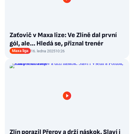
Zaťovič v Maxa lize: Ve Zlíně dal první
gól, ale… Hledá se, přiznal trenér
Maxa liga
16. ledna 2025
10:26
Zlín porazil Přerov a drží náskok. Slaví i