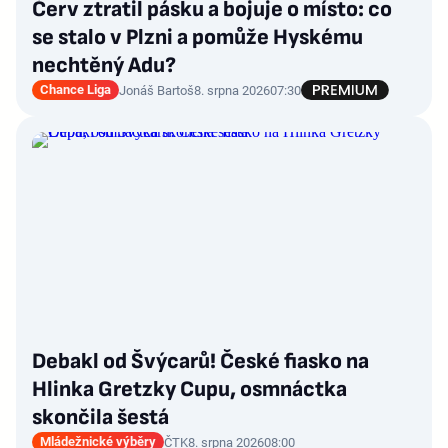
Červ ztratil pásku a bojuje o místo: co
se stalo v Plzni a pomůže Hyskému
nechtěný Adu?
Chance Liga
Jonáš Bartoš
8. srpna 2026
07:30
Debakl od Švýcarů! České fiasko na
Hlinka Gretzky Cupu, osmnáctka
skončila šestá
Mládežnické výběry
ČTK
8. srpna 2026
08:00