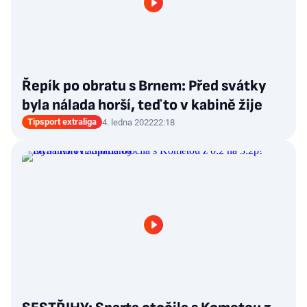
Řepík po obratu s Brnem: Před svátky
byla nálada horší, teď to v kabině žije
Tipsport extraliga
4. ledna 2022
22:18