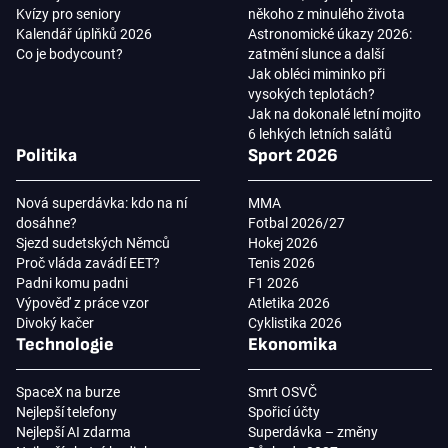
Kvízy pro seniory
někoho z minulého života
Kalendář úplňků 2026
Astronomické úkazy 2026:
Co je bodycount?
zatmění slunce a další
Jak obléci miminko při
vysokých teplotách?
Jak na dokonalé letní mojito
6 lehkých letních salátů
Politika
Sport 2026
Nová superdávka: kdo na ní
MMA
dosáhne?
Fotbal 2026/27
Sjezd sudetských Němců
Hokej 2026
Proč vláda zavádí EET?
Tenis 2026
Padni komu padni
F1 2026
Výpověď z práce vzor
Atletika 2026
Divoký kačer
Cyklistika 2026
Technologie
Ekonomika
SpaceX na burze
Smrt OSVČ
Nejlepší telefony
Spořicí účty
Nejlepší AI zdarma
Superdávka – změny