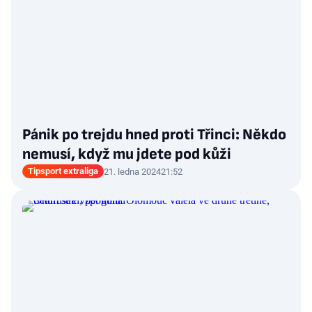
Pánik po trejdu hned proti Třinci: Někdo
nemusí, když mu jdete pod kůži
Tipsport extraliga
21. ledna 2024
21:52