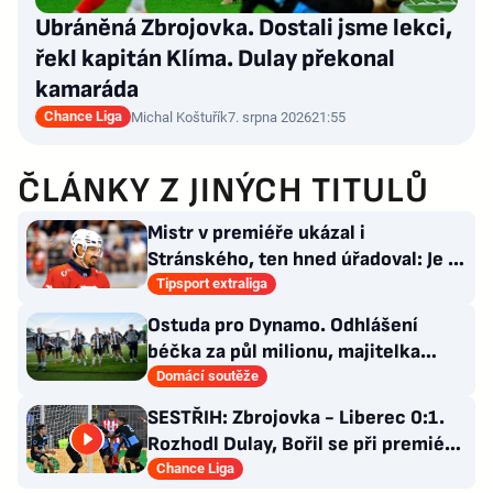
Ubráněná Zbrojovka. Dostali jsme lekci,
řekl kapitán Klíma. Dulay překonal
kamaráda
Chance Liga
Michal Koštuřík
7. srpna 2026
21:55
ČLÁNKY Z JINÝCH TITULŮ
Mistr v premiéře ukázal i
Stránského, ten hned úřadoval: Je to
pro mě úplně nové…
Tipsport extraliga
Ostuda pro Dynamo. Odhlášení
béčka za půl milionu, majitelka
odmítla nabídku kraje
Domácí soutěže
SESTŘIH: Zbrojovka - Liberec 0:1.
Rozhodl Dulay, Bořil se při premiéře
za Slovan zranil
Chance Liga