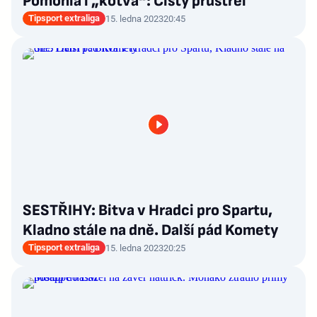
Pomohla i „kotva“: Čistý průstřel
Tipsport extraliga
15. ledna 2023
20:45
SESTŘIHY: Bitva v Hradci pro Spartu,
Kladno stále na dně. Další pád Komety
Tipsport extraliga
15. ledna 2023
20:25