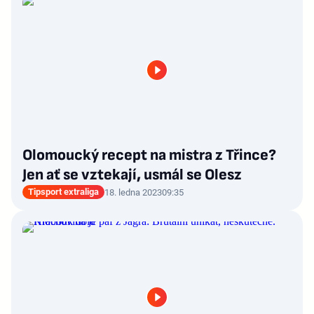
Olomoucký recept na mistra z Třince?
Jen ať se vztekají, usmál se Olesz
Tipsport extraliga
18. ledna 2023
09:35