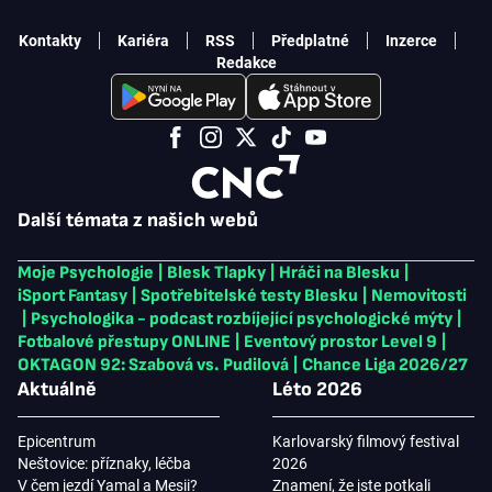
Kontakty
Kariéra
RSS
Předplatné
Inzerce
Redakce
Další témata z našich webů
Moje Psychologie
|
Blesk Tlapky
|
Hráči na Blesku
|
iSport Fantasy
|
Spotřebitelské testy Blesku
|
Nemovitosti
|
Psychologika - podcast rozbíjející psychologické mýty
|
Fotbalové přestupy ONLINE
|
Eventový prostor Level 9
|
OKTAGON 92: Szabová vs. Pudilová
|
Chance Liga 2026/27
Aktuálně
Léto 2026
Epicentrum
Karlovarský filmový festival
Neštovice: příznaky, léčba
2026
V čem jezdí Yamal a Mesii?
Znamení, že jste potkali