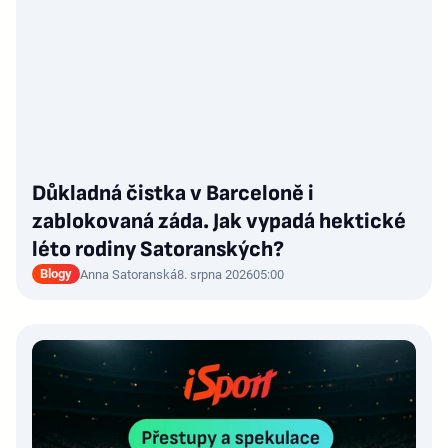
Důkladná čistka v Barceloně i
zablokovaná záda. Jak vypadá hektické
léto rodiny Satoranských?
Blogy
Anna Satoranská
8. srpna 2026
05:00