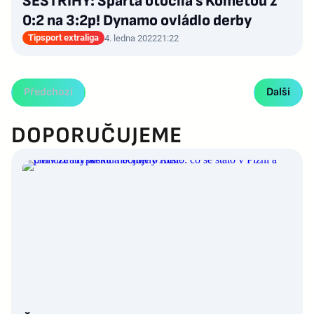
SESTŘIHY: Sparta otočila s Kometou z
0:2 na 3:2p! Dynamo ovládlo derby
Tipsport extraliga
4. ledna 2022
21:22
Předchozí
Další
DOPORUČUJEME