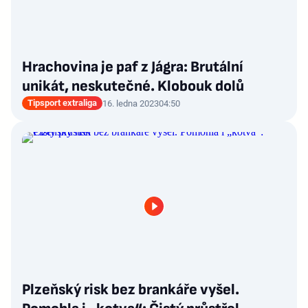
Hrachovina je paf z Jágra: Brutální
unikát, neskutečné. Klobouk dolů
Tipsport extraliga
16. ledna 2023
04:50
Plzeňský risk bez brankáře vyšel.