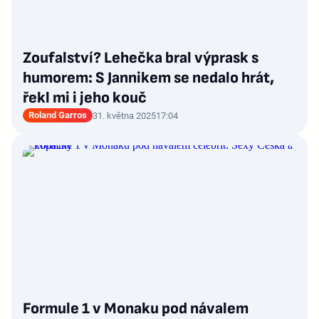
Zoufalství? Lehečka bral výprask s
humorem: S Jannikem se nedalo hrát,
řekl mi i jeho kouč
Roland Garros
31. května 2025
17:04
Formule 1 v Monaku pod návalem