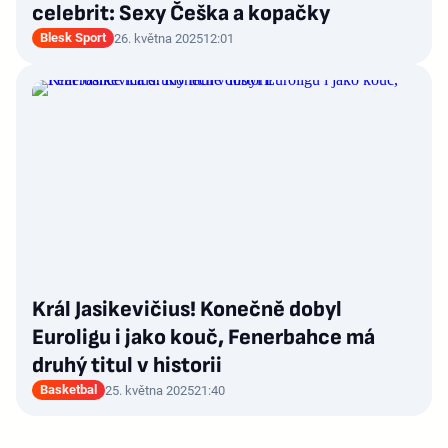
celebrit: Sexy Češka a kopačky
Blesk Sport
26. května 2025
12:01
Král Jasikevičius! Konečně dobyl
Euroligu i jako kouč, Fenerbahce má
druhý titul v historii
Basketbal
25. května 2025
21:40