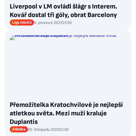
Liverpool v LM ovládl šlágr s Interem.
Kovář dostal tři góly, obrat Barcelony
Liga mistrů
9. prosince 2025
23:00
Přemožitelka Kratochvílové je nejlepší
atletkou světa. Mezi muži kraluje
Duplantis
Atletika
30. listopadu 2025
22:00