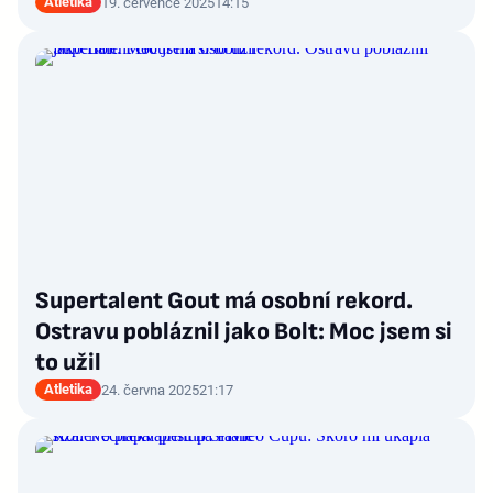
Atletika
19. července 2025
14:15
Supertalent Gout má osobní rekord.
Ostravu pobláznil jako Bolt: Moc jsem si
to užil
Atletika
24. června 2025
21:17