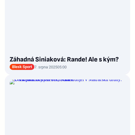
Záhadná Siniaková: Rande! Ale s kým?
Blesk Sport
7. srpna 2025
05:00