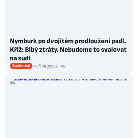
Nymburk po dvojitém prodloužení padl.
Kříž: Blbý ztráty. Nebudeme to svalovat
na sudí
Basketbal
14. října 2025
21:45