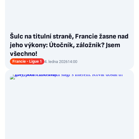
Šulc na titulní straně, Francie žasne nad
jeho výkony: Útočník, záložník? Jsem
všechno!
Francie - Ligue 1
4. ledna 2026
14:00