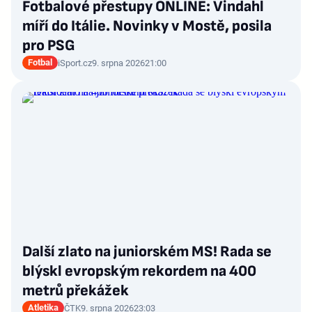
Fotbalové přestupy ONLINE: Vindahl
míří do Itálie. Novinky v Mostě, posila
pro PSG
Fotbal
iSport.cz
9. srpna 2026
21:00
Další zlato na juniorském MS! Rada se
blýskl evropským rekordem na 400
metrů překážek
Atletika
ČTK
9. srpna 2026
23:03