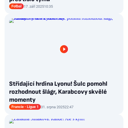
Fotbal
17. září 2025
10:35
Střídající hrdina Lyonu! Šulc pomohl
rozhodnout šlágr, Karabcovy skvělé
momenty
Francie - Ligue 1
31. srpna 2025
22:47