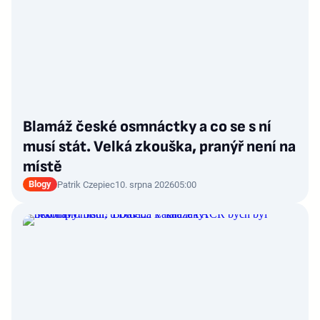
Blamáž české osmnáctky a co se s ní
musí stát. Velká zkouška, pranýř není na
místě
Blogy
Patrik Czepiec
10. srpna 2026
05:00