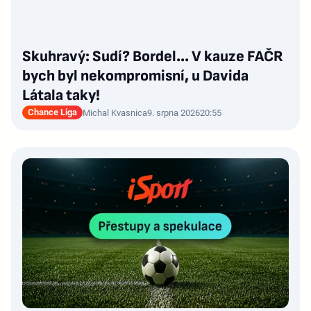
Skuhravý: Sudí? Bordel... V kauze FAČR
bych byl nekompromisní, u Davida
Látala taky!
Chance Liga
Michal Kvasnica
9. srpna 2026
20:55