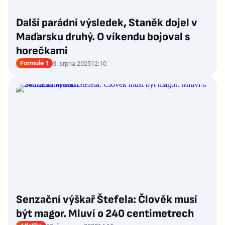
Další parádní výsledek, Staněk dojel v
Maďarsku druhý. O víkendu bojoval s
horečkami
Formule 1
3. srpna 2025
12:10
Senzační výškař Štefela: Člověk musí
být magor. Mluví o 240 centimetrech