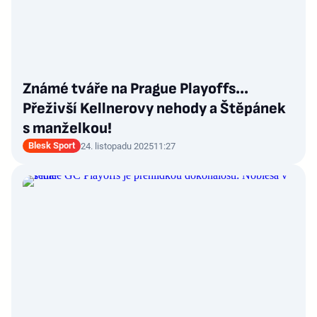
Známé tváře na Prague Playoffs…
Přeživší Kellnerovy nehody a Štěpánek
s manželkou!
Blesk Sport
24. listopadu 2025
11:27