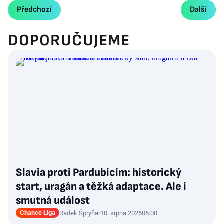
Předchozí
Další
DOPORUČUJEME
Slavia proti Pardubicím: historický
start, uragán a těžká adaptace. Ale i
smutná událost
Chance Liga
Radek Špryňar
10. srpna 2026
05:00