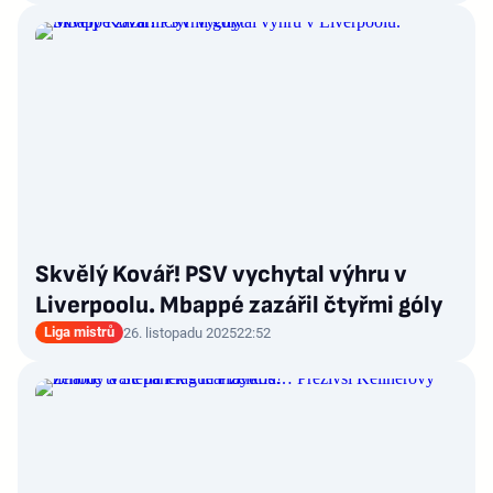
Skvělý Kovář! PSV vychytal výhru v
Liverpoolu. Mbappé zazářil čtyřmi góly
Liga mistrů
26. listopadu 2025
22:52