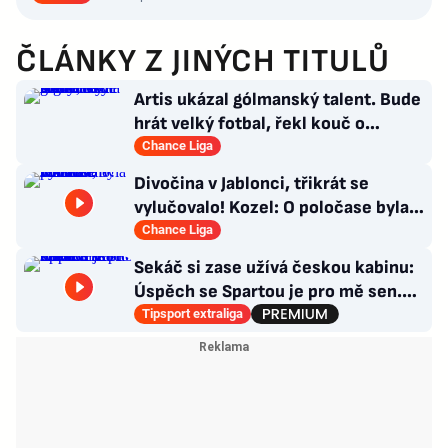
ČLÁNKY Z JINÝCH TITULŮ
Artis ukázal gólmanský talent. Bude
hrát velký fotbal, řekl kouč o
Kašíkovi. Body ale má Sigma
Chance Liga
Divočina v Jablonci, třikrát se
vylučovalo! Kozel: O poločase byla v
kabině bouřka
Chance Liga
Sekáč si zase užívá českou kabinu:
Úspěch se Spartou je pro mě sen.
Divoká léta ho stála NHL
Tipsport extraliga