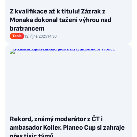
Z kvalifikace až k titulu! Zázrak z
Monaka dokonal tažení výhrou nad
bratrancem
Tenis
12. října 2025
14:30
Rekord, známý moderátor z ČT i
ambasador Koller. Planeo Cup si zahraje
přes tisíc týmů