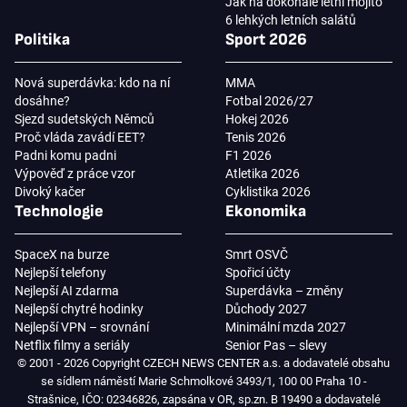
Jak na dokonalé letní mojito
6 lehkých letních salátů
Politika
Sport 2026
Nová superdávka: kdo na ní
MMA
dosáhne?
Fotbal 2026/27
Sjezd sudetských Němců
Hokej 2026
Proč vláda zavádí EET?
Tenis 2026
Padni komu padni
F1 2026
Výpověď z práce vzor
Atletika 2026
Divoký kačer
Cyklistika 2026
Technologie
Ekonomika
SpaceX na burze
Smrt OSVČ
Nejlepší telefony
Spořicí účty
Nejlepší AI zdarma
Superdávka – změny
Nejlepší chytré hodinky
Důchody 2027
Nejlepší VPN – srovnání
Minimální mzda 2027
Netflix filmy a seriály
Senior Pas – slevy
© 2001 - 2026 Copyright CZECH NEWS CENTER a.s. a dodavatelé obsahu
se sídlem náměstí Marie Schmolkové 3493/1, 100 00 Praha 10 -
Strašnice, IČO: 02346826, zapsána v OR, sp.zn. B 19490 a dodavatelé