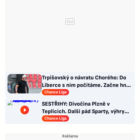
Trpišovský o návratu Chorého: Do
Liberce s ním počítáme. Začne hned
od začátku?
Chance Liga
SESTŘIHY: Divočina Plzně v
Teplicích. Další pád Sparty, výhry
Slavie i Hradce s Baníkem
Chance Liga