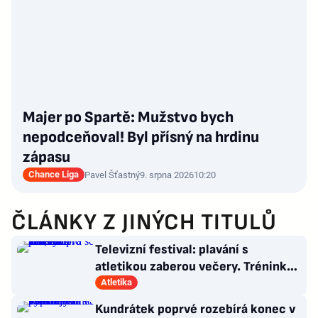
Majer po Spartě: Mužstvo bych
nepodceňoval! Byl přísný na hrdinu
zápasu
Chance Liga
Pavel Šťastný
9. srpna 2026
10:20
ČLÁNKY Z JINÝCH TITULŮ
Televizní festival: plavání s
atletikou zaberou večery. Trénink
pro LA, usmívá se Dusík
Atletika
Kundrátek poprvé rozebírá konec v