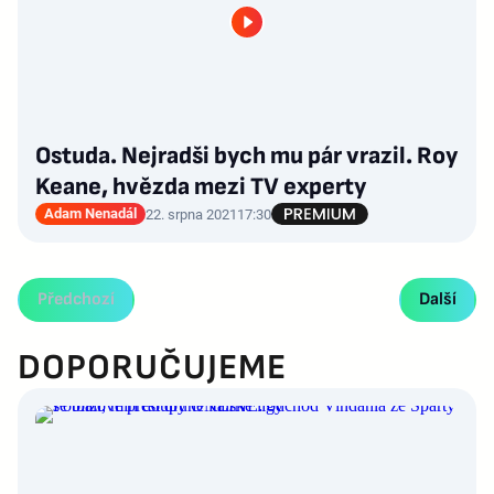
Ostuda. Nejradši bych mu pár vrazil. Roy
Keane, hvězda mezi TV experty
Adam Nenadál
22. srpna 2021
17:30
Předchozí
Další
DOPORUČUJEME