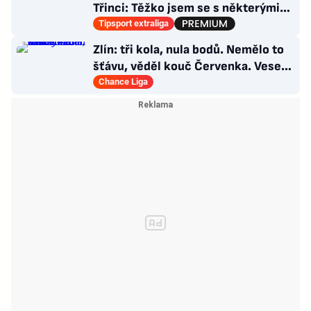
Třinci: Těžko jsem se s některými
věcmi vyrovnával
Tipsport extraliga
Zlín: tři kola, nula bodů. Nemělo to
šťávu, věděl kouč Červenka. Veselý
dostal dárek
Chance Liga