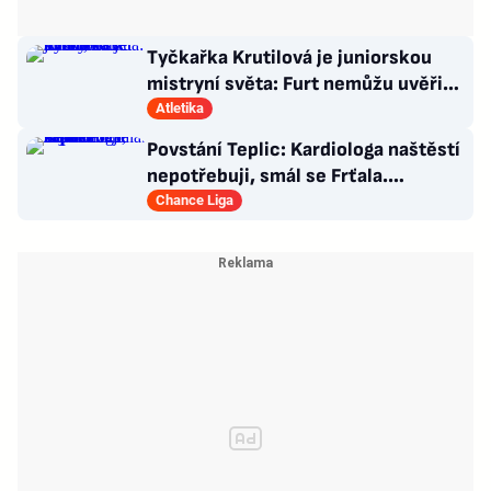
Tyčkařka Krutilová je juniorskou
mistryní světa: Furt nemůžu uvěřit,
co se stalo!
Atletika
Povstání Teplic: Kardiologa naštěstí
nepotřebuji, smál se Frťala.
Promluvil o zájmu Plzně
Chance Liga