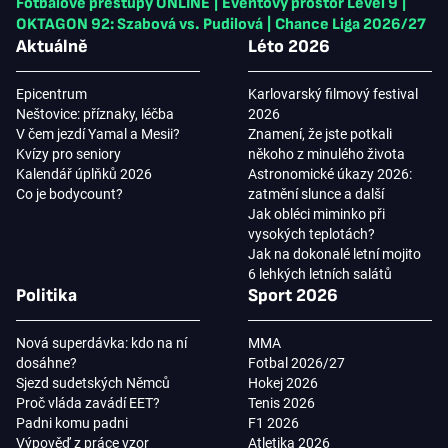
Fotbalové přestupy ONLINE
|
Eventový prostor Level 9
|
OKTAGON 92: Szabová vs. Pudilová
|
Chance Liga 2026/27
Aktuálně
Léto 2026
Epicentrum
Karlovarský filmový festival
Neštovice: příznaky, léčba
2026
V čem jezdí Yamal a Mesii?
Znamení, že jste potkali
Kvízy pro seniory
někoho z minulého života
Kalendář úplňků 2026
Astronomické úkazy 2026:
Co je bodycount?
zatmění slunce a další
Jak obléci miminko při
vysokých teplotách?
Jak na dokonalé letní mojito
6 lehkých letních salátů
Politika
Sport 2026
Nová superdávka: kdo na ní
MMA
dosáhne?
Fotbal 2026/27
Sjezd sudetských Němců
Hokej 2026
Proč vláda zavádí EET?
Tenis 2026
Padni komu padni
F1 2026
Výpověď z práce vzor
Atletika 2026