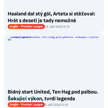
Haaland dal stý gól, Arteta si stěžoval:
Hrát s deseti je tady nemožné
Anglie - Premier League
23. září 2024
13:10
Bídný start United, Ten Hag pod palbou.
Šokující výkon, tvrdí legenda
Anglie - Premier League
3. září 2024
13:18