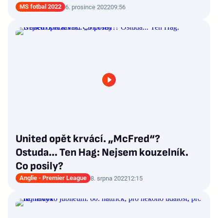
MS fotbal 2022
6. prosince 2022
09:56
United opět krvácí. „McFred“?
Ostuda... Ten Hag: Nejsem kouzelník.
Co posily?
Anglie - Premier League
8. srpna 2022
12:15