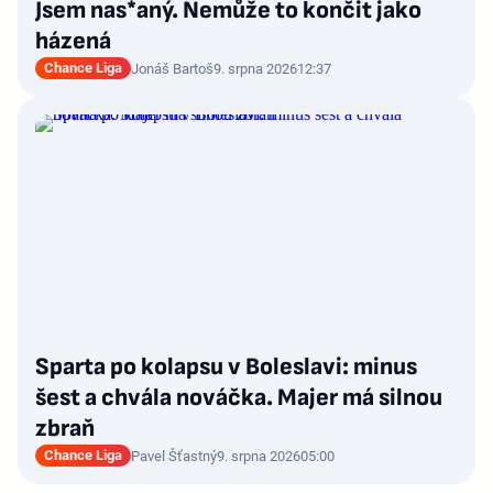
Jsem nas*aný. Nemůže to končit jako
házená
Chance Liga
Jonáš Bartoš
9. srpna 2026
12:37
Sparta po kolapsu v Boleslavi: minus
šest a chvála nováčka. Majer má silnou
zbraň
Chance Liga
Pavel Šťastný
9. srpna 2026
05:00