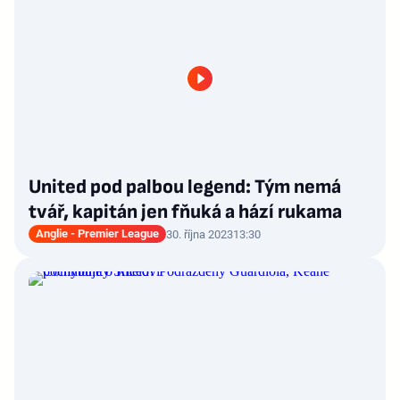
United pod palbou legend: Tým nemá
tvář, kapitán jen fňuká a hází rukama
Anglie - Premier League
30. října 2023
13:30