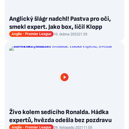
Anglický šlágr nadchl! Pastva pro oči,
smekl expert. Jako box, líčil Klopp
Anglie - Premier League
10. dubna 2022
21:35
Živo kolem sedícího Ronalda. Hádka
expertů, hvězda odešla bez pozdravu
Anglie - Premier League
29. listopadu 2021
11:05