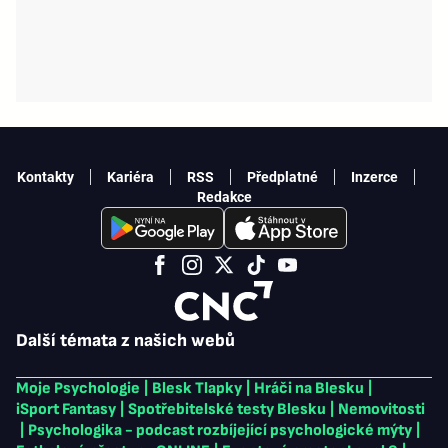
Kontakty
Kariéra
RSS
Předplatné
Inzerce
Redakce
Další témata z našich webů
Moje Psychologie
|
Blesk Tlapky
|
Hráči na Blesku
|
iSport Fantasy
|
Spotřebitelské testy Blesku
|
Nemovitosti
|
Psychologika - podcast rozbíjející psychologické mýty
|