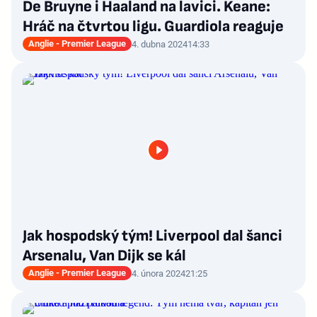
De Bruyne i Haaland na lavici. Keane:
Hráč na čtvrtou ligu. Guardiola reaguje
Anglie - Premier League
4. dubna 2024
14:33
Jak hospodský tým! Liverpool dal šanci
Arsenalu, Van Dijk se kál
Anglie - Premier League
4. února 2024
21:25