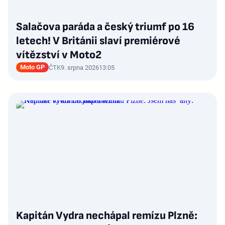
Salačova paráda a český triumf po 16
letech! V Británii slaví premiérové
vítězství v Moto2
Moto GP
ČTK
9. srpna 2026
13:05
Kapitán Vydra nechápal remízu Plzně: